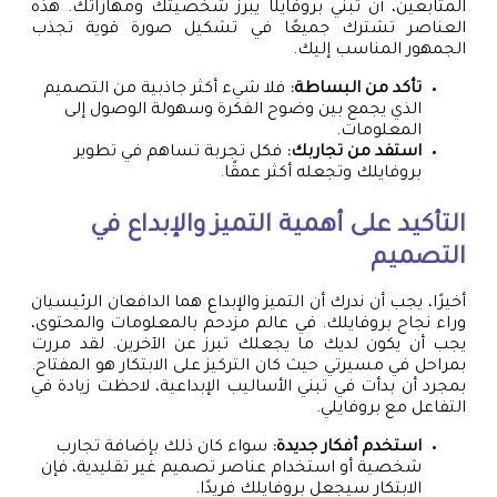
المتابعين، أن تبني بروفايلًا يبرز شخصيتك ومهاراتك. هذه
العناصر تشترك جميعًا في تشكيل صورة قوية تجذب
الجمهور المناسب إليك.
تأكد من البساطة:
فلا شيء أكثر جاذبية من التصميم
الذي يجمع بين وضوح الفكرة وسهولة الوصول إلى
المعلومات.
استفد من تجاربك:
فكل تجربة تساهم في تطوير
بروفايلك وتجعله أكثر عمقًا.
التأكيد على أهمية التميز والإبداع في
التصميم
أخيرًا، يجب أن ندرك أن التميز والإبداع هما الدافعان الرئيسيان
وراء نجاح بروفايلك. في عالم مزدحم بالمعلومات والمحتوى،
يجب أن يكون لديك ما يجعلك تبرز عن الآخرين. لقد مررت
بمراحل في مسيرتي حيث كان التركيز على الابتكار هو المفتاح.
بمجرد أن بدأت في تبني الأساليب الإبداعية، لاحظت زيادة في
التفاعل مع بروفايلي.
استخدم أفكار جديدة:
سواء كان ذلك بإضافة تجارب
شخصية أو استخدام عناصر تصميم غير تقليدية، فإن
الابتكار سيجعل بروفايلك فريدًا.