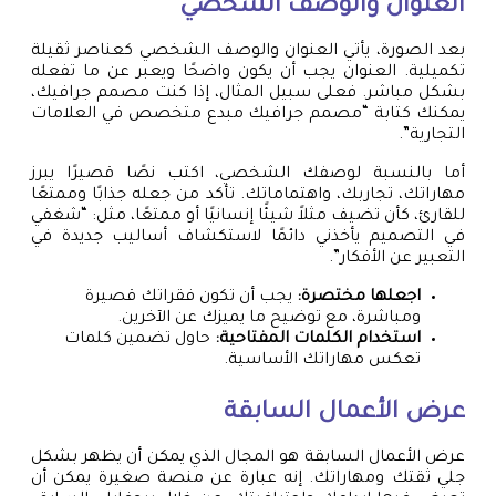
العنوان والوصف الشخصي
بعد الصورة، يأتي العنوان والوصف الشخصي كعناصر ثقيلة
تكميلية. العنوان يجب أن يكون واضحًا ويعبر عن ما تفعله
بشكل مباشر. فعلى سبيل المثال، إذا كنت مصمم جرافيك،
يمكنك كتابة “مصمم جرافيك مبدع متخصص في العلامات
التجارية”.
أما بالنسبة لوصفك الشخصي، اكتب نصًا قصيرًا يبرز
مهاراتك، تجاربك، واهتماماتك. تأكد من جعله جذابًا وممتعًا
للقارئ، كأن تضيف مثلاً شيئًا إنسانيًا أو ممتعًا، مثل: “شغفي
في التصميم يأخذني دائمًا لاستكشاف أساليب جديدة في
التعبير عن الأفكار”.
اجعلها مختصرة:
يجب أن تكون فقراتك قصيرة
ومباشرة، مع توضيح ما يميزك عن الآخرين.
استخدام الكلمات المفتاحية:
حاول تضمين كلمات
تعكس مهاراتك الأساسية.
عرض الأعمال السابقة
عرض الأعمال السابقة هو المجال الذي يمكن أن يظهر بشكل
جلي ثقتك ومهاراتك. إنه عبارة عن منصة صغيرة يمكن أن