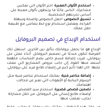
استخدم الألوان المعبرة:
اختر الألوان التي تعكس
مشاعرك. الناس غالبًا ما يرتبطون بألوان معينة على
أساس تجربتهم الشخصية.
تنسيق النصوص:
اجعل النصوص واضحة وسهلة
القراءة، ويفضل استخدام نوع خط يتماشى مع طبيعة
حقل عملك.
استخدام الإبداع في تصميم البروفايل
الإبداع هو ما يجعل بروفايلك يتألق بين الآخرين. استغل تلك
الفرصة لتكون مبدعًا في تصميم البروفايل. أثناء عملي على
بروفايلي، قررت إضافة قسم خاص يضم اقتباسات ملهمة
أستمد منها القوة، إلى جانب عروض المشاريع التي عملت
عليها. كان لهذا تأثير كبير في إضفاء طابع فريد على بروفايلي.
إضافة عناصر فنية:
يمكنك استخدام عناصر فنية مثل
الرسوم البيانية أو الأيقونات التي تعبر عن مجالات
اهتمامك.
تضمين قصص قصيرة:
استخدم سرد القصص
لإضفاء طابع إنساني على البروفايل، من خلال مشاركة
تجارب تعلمت منها.