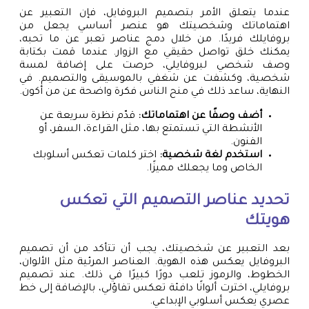
عندما يتعلق الأمر بتصميم البروفايل، فإن التعبير عن
اهتماماتك وشخصيتك هو عنصر أساسي يجعل من
بروفايلك فريدًا. من خلال دمج عناصر تعبر عن ما تحبه،
يمكنك خلق تواصل حقيقي مع الزوار. عندما قمت بكتابة
وصف شخصي لبروفايلي، حرصت على إضافة لمسة
شخصية، وكشفت عن شغفي بالموسيقى والتصميم. في
النهاية، ساعد ذلك في منح الناس فكرة واضحة عن من أكون.
أضف وصفًا عن اهتماماتك:
قدّم نظرة سريعة عن
الأنشطة التي تستمتع بها، مثل القراءة، السفر، أو
الفنون.
استخدم لغة شخصية:
اختر كلمات تعكس أسلوبك
الخاص وما يجعلك مميزًا.
تحديد عناصر التصميم التي تعكس
هويتك
بعد التعبير عن شخصيتك، يجب أن تتأكد من أن تصميم
البروفايل يعكس هذه الهوية. العناصر المرئية مثل الألوان،
الخطوط، والرموز تلعب دورًا كبيرًا في ذلك. عند تصميم
بروفايلي، اخترت ألوانًا دافئة تعكس تفاؤلي، بالإضافة إلى خط
عصري يعكس أسلوبي الإبداعي.