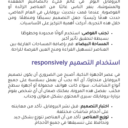
البروفايل اليوم. في عالم مليء بالتصاميم المعقدة
والمشوشة، ينفر الناس غالبًا من العناصر الزائدة أو
الفوضوية. عندما قمت بتحديث بروفايلي في العام الماضي،
حددت هدفًا رئيسيًا: جعل التصميم بسيطًا ومنظمًا. ومن
خلال هذه التجربة، أدركت أهمية التركيز على الأساسيات.
تجنب الفوضى:
استخدم ألوانًا محدودة وخطوطًا
بسيطة لتحقيق تأثير أكبر.
المساحة البيضاء:
قم بإضافة المساحات الفارغة بين
العناصر لتسهيل القراءة ومنح العين الفرصة للراحة.
استخدام التصميم responsively
في عصر الأجهزة الذكية، أصبح من الضروري أن يكون تصميم
البروفايل متجاوبًا، أي أنه يجب أن يعمل بسلاسة على جميع
أنواع الشاشات، سواء كانت هواتف محمولة أو أجهزة سطح
مكتب. بفضل هذه المرونة، يمكنك ضمان أن أي شخص يقوم
بزيارة بروفايلك سيرى المحتوى بشكل متوازن وجذاب.
اختبار التصميم:
قبل نشر البروفايل، تأكد من معاينته
على أحجام شاشات مختلفة.
توزيع العناصر:
تأكد من أن العناصر تتوزع بشكل جيد
وتحافظ على تنسيقها في جميع الأحجام.