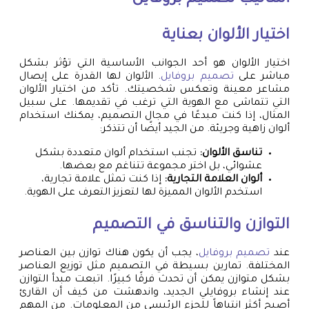
أساليب
تصميم بروفايل
اختيار الألوان بعناية
اختيار الألوان هو أحد الجوانب الأساسية التي تؤثر بشكل
مباشر على
تصميم بروفايل
. الألوان لها القدرة على إيصال
مشاعر معينة وتعكس شخصيتك. تأكد من اختيار الألوان
التي تتماشى مع الهوية التي ترغب في تقديمها. على سبيل
المثال، إذا كنت مبدعًا في مجال التصميم، يمكنك استخدام
ألوان زاهية وجريئة. من الجيد أيضًا أن تتذكر:
تناسق الألوان:
تجنب استخدام ألوان متعددة بشكل
عشوائي، بل اختر مجموعة تتناغم مع بعضها.
ألوان العلامة التجارية:
إذا كنت تمثل علامة تجارية،
استخدم الألوان المميزة لها لتعزيز التعرف على الهوية.
التوازن والتناسق في التصميم
عند
تصميم بروفايل
، يجب أن يكون هناك توازن بين العناصر
المختلفة. تمارين بسيطة في التصميم مثل توزيع العناصر
بشكل متوازن يمكن أن تحدث فرقًا كبيرًا. اتبعت مبدأ التوازن
عند إنشاء بروفايلي الجديد، واندهشت من كيف أن القارئ
أصبح أكثر انتباهاً للجزء الرئيسي من المعلومات. من المهم