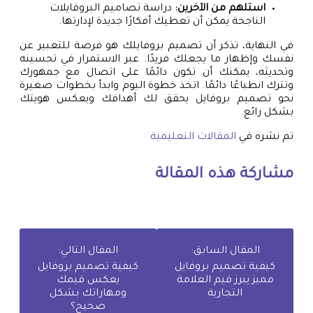
استلهم من الآخرين:
دراسة تصاميم البروفايلات
الناجحة يمكن أن تعطيك أفكارًا جديدة لإدارتها.
في النهاية، تذكر أن تصميم بروفايلك هو فرصة للتعبير عن
نفسك وإظهار ما يجعلك فريدًا. عبر الاستمرار في تحسينه
وتحديثه، يمكنك أن تكون دائمًا على اتصال مع جمهورك
وتترك انطباعًا دائمًا. اتخذ خطوة اليوم وابدأ بخطوات صغيرة
نحو تصميم بروفايل يحقق لك أهدافك ويعكس هويتك
بشكل رائع.
تم نشره في
المقالات التعليمية
مشاركة هذه المقالة
المقال السابق:
المقال التالي:
كيفية تصميم بروفايل
كيفية تصميم بروفايل
مميز يبرز قيم العلامة
يعكس قيمك
التجارية
ومهاراتك بشكل
صحيح؟