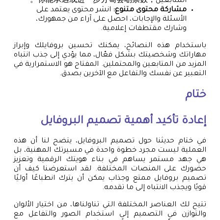
المتابعين，你能承遇或进一步分萄会啲票数。
مشاركة محتوى متنوع:
انشر محتوى يعتمد على
الأسئلة والإجابات، احصل على آراء من جمهورك،
وشارك مقتطفات إعلامية.
باستخدام هذه النصائح، يمكنك تحسين بروفايلك وإبراز
مهاراتك وشخصيتك بشكل فعّال، مما يؤدي إلى جذب انتباه
المزيد من المتابعين والمحتملين. المفتاح هو الاستمرارية في
التعبير عن نفسك والتفاعل مع الآخرين بصدق.
ختام
إعادة تأكيد أهمية تصميم البروفايل
في ختام حديثنا حول تصميم البروفايل، يتضح لنا أن هذه
العملية ليست مجرد خطوة واحدة في مسيرتك المهنية، بل
هي جهد مستمر يساهم في بناء هويتك الرقمية وتعزيز
حضورك على المنصات المختلفة. لقد استعرضنا كيف أن
تصميم بروفايل ممتع وجذاب يمكن أن يترك انطباعًا أوليًا
قويًا ويجذب الانتباه إلى ما تقدمه.
تتيح لك العناصر المختلفة التي تناولناها، من اختيار الألوان
والتوازن في التصميم إلى استخدام الصور والتفاعل مع