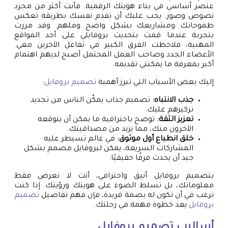
عنصر أساسي في بناء هويتك الرقمية. فأنت أكثر من مجرد
نصوص وصور. يجب عليك أن تقدم نفسك بطريقة تعكس
طموحاتك ومشاريعك بشكل واضح وملهم. وقد مررت
بتجربة عندما قمت بتحديث بروفايلي على أحد المواقع
المهنية، فلاحظت الفرق الكبير في تفاعل الآخرين معي.
الأعضاء الجدد وصاحب العمل المحتمل أصبح لديهم اهتمام
أكبر بمعرفة ما يمكنني تقديمه.
إليك بعض الأسباب التي تبرز أهمية
تصميم بروفايل
:
جذب الانتباه:
تصميم جذاب يمكّن الناس من تجديد
تركيزهم عليك.
تعزيز الثقة:
توضح باحترافية ما يمكن أن يتوقعه
الآخرون منك، مما يزيد من مصداقيتك.
خلق انطباع أول موثوق:
في عالم تسيطر عليه
المشاركات السريعة، يمكن لبروفايل مصمم بشكل
جيد أن يحدث فرقًا حقيقيًا.
بتصميم بروفايل أنيق واحترافي، أنت لا تعرض فقط
معلوماتك، بل تسلط الضوء على هويتك ورؤيتك. إذا كنت
ترغب في أن تكون له بصمة فريدة، فإن فهم تفاصيل
تصميم
بروفايل
يعد خطوة مهمة في رحلتك.