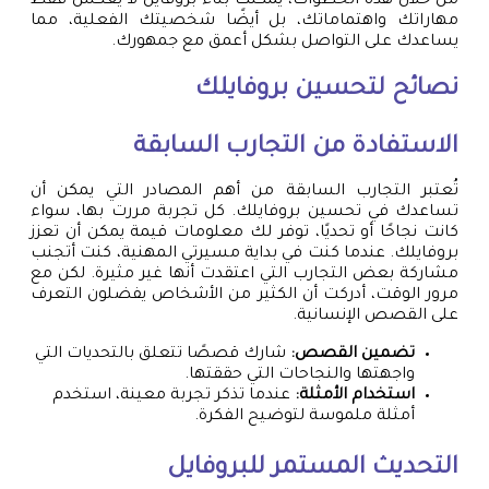
من خلال هذه الخطوات، يمكنك بناء بروفايل لا يعكس فقط
مهاراتك واهتماماتك، بل أيضًا شخصيتك الفعلية، مما
يساعدك على التواصل بشكل أعمق مع جمهورك.
نصائح لتحسين بروفايلك
الاستفادة من التجارب السابقة
تُعتبر التجارب السابقة من أهم المصادر التي يمكن أن
تساعدك في تحسين بروفايلك. كل تجربة مررت بها، سواء
كانت نجاحًا أو تحديًا، توفر لك معلومات قيمة يمكن أن تعزز
بروفايلك. عندما كنت في بداية مسيرتي المهنية، كنت أتجنب
مشاركة بعض التجارب التي اعتقدت أنها غير مثيرة. لكن مع
مرور الوقت، أدركت أن الكثير من الأشخاص يفضلون التعرف
على القصص الإنسانية.
تضمين القصص:
شارك قصصًا تتعلق بالتحديات التي
واجهتها والنجاحات التي حققتها.
استخدام الأمثلة:
عندما تذكر تجربة معينة، استخدم
أمثلة ملموسة لتوضيح الفكرة.
التحديث المستمر للبروفايل