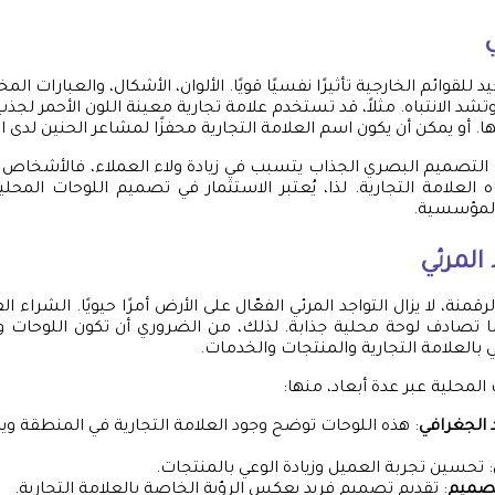
ي
للقوائم الخارجية تأثيرًا نفسيًا قويًا. الألوان، الأشكال، والعبارات المخ
د الانتباه. مثلاً، قد تستخدم علامة تجارية معينة اللون الأحمر لجذب ا
 أو يمكن أن يكون اسم العلامة التجارية محفزًا لمشاعر الحنين لدى ا
 التصميم البصري الجذاب يتسبب في زيادة ولاء العملاء، فالأشخاص يمي
لعلامة التجارية. لذا، يُعتبر الاستثمار في تصميم اللوحات المحلية 
المؤسسية.
 المرئي
قمنة، لا يزال التواجد المرئي الفعّال على الأرض أمرًا حيويًا. الشراء ال
ا تصادف لوحة محلية جذابة. لذلك، من الضروري أن تكون اللوحات و
بالعلامة التجارية والمنتجات والخدمات.
المحلية عبر عدة أبعاد، منها:
 الجغرافي
: هذه اللوحات توضح وجود العلامة التجارية في المنطقة ويد
: تحسين تجربة العميل وزيادة الوعي بالمنتجات.
لتصميم
: تقديم تصميم فريد يعكس الرؤية الخاصة بالعلامة التجارية.