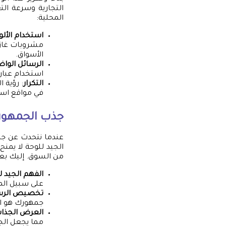
التجارية وسرعة ال
المحلية:
استخدام الألوا
مشروبات غازي
الأسواق.
الرسائل الوا
استخدام عبارا
التكرار
: رؤية 
في مواقع است
جذب الجمهو
عندما نتحدث عن ج
الجيد للوحة لا يمنح
من السوق. إليك بع
الفهم الجيد 
على سبيل الم
تخصيص الرس
جمهورك هو ال
العرض الجذا
مما يجعل الجم