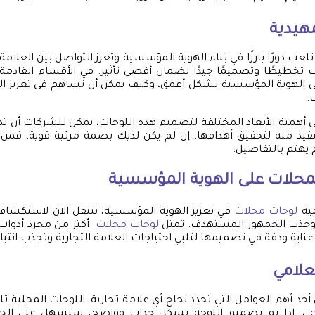
هيدية
تلعب دورًا بارزًا في بناء الهوية المؤسسية وتعزز التواصل بين العلامة 
 تخطيطًا وتصميمًا جيدًا لضمان أقصى تأثير. في الأقسام القادم
لى الهوية المؤسسية بشكل أعمق، وكيف يمكن أن تساهم في تعزيز ال
.
 أهمية الأبعاد المختلفة لتصميم هذه اللوحات، يمكن للشركات أن تد
فيد منه لتحقيق أهدافها. إن لم يكن لديك بصمة مرئية قوية، فمن
يهتم بالتفاصيل.
محلات
على الهوية المؤسسية
مية
لوحات محلات
في تعزيز الهوية المؤسسية، ننتقل الآن لاستكشاف 
 وجذب الجمهور المستهدف. تمثل
لوحات محلات
أكثر من مجرد أدوات 
اية ودقة في تصميمها لتلبي احتياجات العلامة التجارية وتجذب انتباه
لعلامي
 أحد أهم العوامل التي تحدد نجاح أي علامة تجارية. اللوحات المحلية تلع
لوعي. إذا تم تصميم اللوحة بشكل جذاب وواضح، ستسهل على الجم