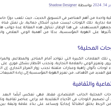
 2024
بواسطة
Shadow Designer
لية واحدة من أهم العناصر في التسويق الحديث، حيث تلعب دورًا حاسمً
ة تجارية. تلك اللوحات ليست مجرد أشكال جمالية، بل تمثل قناة ح
الجمهور المستهدف. في هذا الإطار، تتناول هذه المقالة عدة جوانب 
أثيرها على الهوية المؤسسية، بدءًا من أهمية الوعي العلامي وانته
وحات المحلية؟
تلك العلامات الكبيرة التي تتواجد أمام المتاجر، والمطاعم، والمراف
ور، وتعزيز الوعي بالعلامة التجارية، وتجذب الأنظار بشكل فوري. على
اء لوحات بألوان زاهية وعبارات ملفتة تجذب زوار المركز التجاري. إن 
ق العديد من الأهداف، من تعزيز الهوية المؤسسية إلى زيادة المبيعات
ماعية والثقافية
حات المحلية الجانب الاقتصادي فقط، فهي تعكس أيضًا البعد ال
د أن تصميم اللوحات في الأحياء التقليدية قد يراعي عناصر ثقافية و
من الربط يخلق انطباعًا إيجابيًا ويساعد على بناء علاقة وثيقة بين