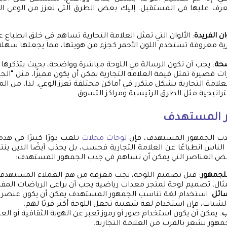
تعرف عليها في المستقبل. إليك بعض الطرق التي تعزز من الوعي الع
ن الفريدة
: الألوان التي تمثل العلامة التجارية تساهم في خلق انطباع
ة معروفة تستخدم اللون الأحمر كجزء من هويتها، مما يجعلها سهلة 
ضحة
: يجب أن تكون الرسالة في اللوحة مباشرة وواضحة، بحيث يتذكرها
ت قصيرة تمثل قيمة العلامة التجارية يمكن أن يكون مميزًا، مثل “الجودة
العلامة التجارية بشكل متكرر في أماكن مختلفة تعزز الوعي. لذا، من ا
راتيجية مثل الطرق الرئيسية ومراكز التسوق.
ر المستهدف
ذب الجمهور المستهدف، فإن
لوحات محلات
تلعب دورًا كبيرًا في هذ
 الناس انطباعًا عن العلامة التجارية فحسب، بل يجذب أيضًا الذين ين
ض العناصر التي يمكن أن تساهم في جذب الجمهور المستهدف:
للجمهور
: قبل تصميم اللوحة، يجب معرفة من هم العملاء المستهدفون
ثال، تصميم لوحة لمتجر معدات رياضية يجب أن يراعي الرياضات الم
ائل
: استخدام لغة تناسب الجمهور المستهدف يمكن أن يكون عنصر ج
شباب، فإن استخدام لغة شعبية تجعل اللوحة أكثر قربًا لهم.
ب
: يمكن أن يكون استخدام صور أو رموز تعبر عن الهوية الثقافية أو العاد
هور يشعر بالقرب من العلامة التجارية.