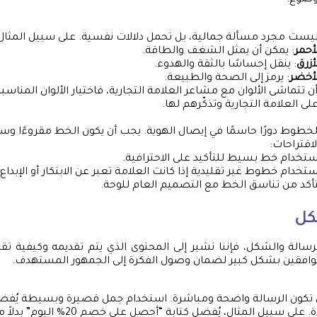
وضوع:
 ليست مجرد مسألة جمالية، بل تحمل دلالات نفسية. على سبيل المثال
لأحمر
: يمكن أن يمثل الشغف والطاقة.
أزرق
: ينقل إحساسًا بالثقة والهدوء.
لأخضر
: يرمز إلى الصحة والطبيعة.
 تتماشى الألوان مع مشاعر العلامة التجارية، فاختيار الألوان المناسب
لى العلامة التجارية وتذكّرهم لها.
خطوط دورًا حاسمًا في إيصال الهوية. يجب أن يكون الخط مقروءًا وسهل
قتراحات:
ستخدام خط بسيط للتأكيد على الاحترافية.
ستخدام خطوط غير تقليدية إذا كانت العلامة تعبر عن الابتكار أو الإبداع.
أكد من تناسق الخط مع التصميم العام للوحة.
كل
سالة والشكل، فإننا نشير إلى المحتوى الذي يتم تقديمه وكيفية تق
وافقين بشكل كبير لضمان وصول الفكرة إلى الجمهور المستهدف.
تكون الرسالة واضحة ومباشرة. استخدام جمل قصيرة وبسيطة يُفضل
المعقدة. على سبيل المثال، يُفضل كتابة “أ