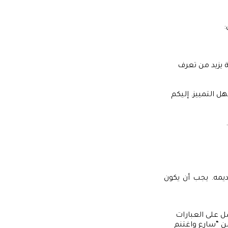
:
ة يزيد من تعرف
 التمييز. إليكم
ديمه. يجب أن يكون
 على العبارات
حصل على خصم 20% اليوم” بدلاً من “سارع واغتنم