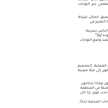
لامي عبر اللوحات
 عميق. كمثال، شركة
التمييز في
 الناس بسرعة.
 أولاً”.
لمفيد وضع اللوحات
ه العملية. التصميم
تمون إلى فئة معينة
 وماذا يحتاجون.
فضلة في المنطقة.
ذب قوي. إذا كان
ات المحلية جذابًا،