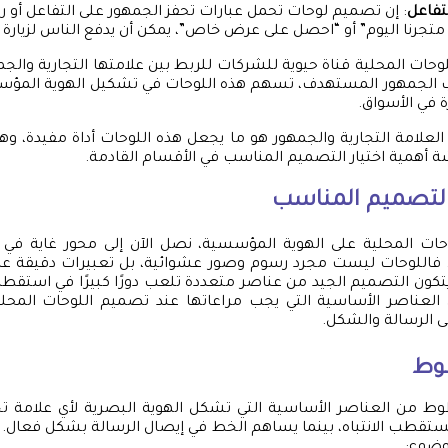
لتفاعل
: إن تصميم لوحات تحمل عبارات تحفز الجمهور على التفاعل أو ر
متجرنا اليوم” أو “احصل على عرض خاص”، يمكن أن يدفع الناس لزيارة ا
للوحات المحلية قناة حيوية للشركات للربط بين علامتها التجارية والجم
ب الجمهور المستهدف، تسهم هذه اللوحات في تشكيل الهوية المؤسس
ة في الأسواق.
ن العلامة التجارية والجمهور هو ما يجعل هذه اللوحات أداة مفيدة،
ة أهمية اختيار التصميم المناسب في الأقسام القادمة.
 التصميم المناسب
حات المحلية على الهوية المؤسسية، نصل الآن إلى محور غاية في ا
 فاللوحات ليست مجرد رسوم وصور عشوائية، بل تعبيرات دقيقة ع
يتكون التصميم الجيد من عناصر متعددة تلعب دورًا كبيرًا في استقطاب
عناصر الأساسية التي يجب مراعاتها عند تصميم اللوحات المحلية، 
ى الرسالة والشكل.
طوط
طوط من العناصر الأساسية التي تشكل الهوية البصرية لأي علامة تجار
ستقطب الانتباه، بينما يساهم الخط في إيصال الرسالة بشكل فعال. 