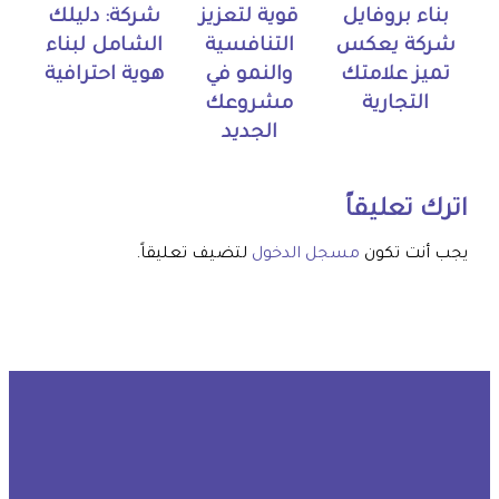
بناء بروفايل
قوية لتعزيز
شركة: دليلك
شركة يعكس
التنافسية
الشامل لبناء
تميز علامتك
والنمو في
هوية احترافية
التجارية
مشروعك
الجديد
اترك تعليقاً
يجب أنت تكون
مسجل الدخول
لتضيف تعليقاً.