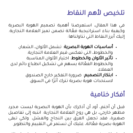
تلخيص لأهم النقاط
في هذا المقال، استعرضنا أهمية تصميم الهوية البصرية
وكيفية بناء استراتيجية فعّالة تضمن تميز العلامة التجارية.
إليك أبرز النقاط التي تناولناها:
أساسيات الهوية البصرية
: تشمل الألوان، الشعار،
والخطوط، التي تعكس قيم العلامة التجارية.
تأثير الألوان والخطوط
: اختيار الألوان المناسبة
والخطوط الفعّالة يسهم في تشكيل انطباع دائم لدى
العملاء.
ابتكار التصميم
: ضرورة التفكير خارج الصندوق
لاستحداث هوية بصرية تترك أثرًا في السوق.
أفكار ختامية
قبل أن أختم، أود أن أذكرك بأن الهوية البصرية ليست مجرد
مظهر خارجي، بل هي روح العلامة التجارية. انتبه إلى تفاصيل
صغيرة، فقد تجعل الفرق بين النجاح والفشل. ولكي تبقى
الهوية بصرية فعّالة، عليك أن تستمر في التقييم والتطوير.