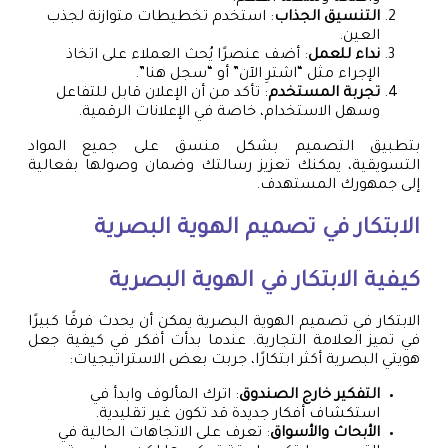
التنسيق الجذاب
: استخدم تخطيطات متوازنة لجذب
العين.
نداء للعمل
: أضف عنصرًا يُحث العملاء على اتخاذ
الإجراء مثل “اشترِ الآن” أو “سجل هنا”.
تجربة المستخدم
: تأكد من أن الإعلان قابل للتفاعل
وسهل الاستخدام، خاصة في الإعلانات الرقمية.
بتطبيق التصميم بشكل منسق على جميع المواد
التسويقية، يمكنك تعزيز رسالتك وضمان وصولها بفعالية
إلى جمهورك المستهدف.
الابتكار في تصميم الهوية البصرية
كيفية الابتكار في الهوية البصرية
الابتكار في تصميم الهوية البصرية يمكن أن يحدث فرقًا كبيرًا
في تميز العلامة التجارية. عندما بدأت أفكر في كيفية جعل
هويتي البصرية أكثر ابتكارًا، جربت بعض الاستراتيجيات:
التفكير خارج الصندوق
: اترك المألوف وابدأ في
استكشاف أفكار جديدة قد تكون غير تقليدية.
الأبحاث والأسواق
: تعرف على الاتجاهات الحالية في