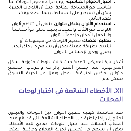
اختيار الأحجام المناسبة
: يجب مراعاة حجم اللوحات بما
يتناسب مع المساحة المتاحة، حيث أن اللوحات الكبيرة
يمكن أن تسيطر على المساحة، بينما الصغيرة قد
تُفقد التأثير.
استخدام الألوان بشكل متوازن
: ينبغي أن تتناغم ألوان
اللوحات مع الأثاث والسجاد، بحيث تخلق جواً متناغماً
ولا تجعل المكان مزدحماً بالألوان.
تنظيم الفضاء
: تنظيم اللوحات في مجموعات أو
ترتيبها بطريقة معينة يمكن أن يساهم في خلق تركيز
بصري ويعزز الإحساس بالتوازن.
أتذكر زيارة لمعرض للأغذية حيث كانت اللوحات متوزعة بشكل
استراتيجي، مما جعلني أشعر بالراحة والترحاب. مجتمع
متوازن يعكس احترافية المحل ويعزز من تجربة التسوق
بشكل عام.
XII. الأخطاء الشائعة في اختيار
لوحات
المحلات
بعد مناقشة كيفية تحقيق التوازن بين اللوحات والديكور،
نحتاج إلى إلقاء نظرة على الأخطاء الشائعة التي قد يقع فيها
أصحاب المحلات عند اختيار اللوحات. تفادي هذه الأخطاء
يمكن أن يسهم في تحسين تجربة العملاء وجاذبية المتجر