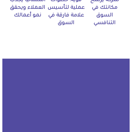
شركة يرسخ
قوية: خطوات
استثنائياً يجذب
مكانتك في
عملية لتأسيس
العملاء ويحقق
السوق
علامة فارقة في
نمو أعمالك
التنافسي
السوق