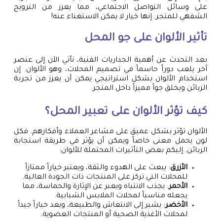
على وسائل التواصل الاجتماعي، مما يعزز من الترويج
الشفهي للمتجر. إنها خيار لا يمكن الاستغناء عنه!
تأثير الألوان على جو المحل
بعد التحدث عن أهمية الجداريات الفنية، نأتي الآن إلى عنصر
آخر يلعب دوراً حاسماً في تصميم المحلات، وهو الألوان. إن
استخدام الألوان بشكل استراتيجي يمكن أن يعزز من تجربة
الزبائن ويخلق جواً مميزاً داخل المتجر.
كيف تؤثر الألوان على تعبير المحل؟
الألوان تؤثر بشكل عميق على مشاعر العملاء وأفكارهم. فكل
لون يحمل معنى خاصاً ويمكن أن يؤثر في طريقة استجابة
الزبائن. إليكم بعض التأثيرات المحتملة للألوان:
الأزرق
: يبعث على الهدوء والثقة، ويعتبر خياراً ممتازاً
للمحلات التي تركز على المنتجات ذات الجودة العالية.
الأحمر
: يجذب الانتباه ويعبر عن الإثارة والحماسة، مما
يجعله مناسباً لمحلات الملابس الشبابية.
الأخضر
: يشير إلى الانتعاش والطبيعة، ويعد خياراً جيداً
لمحلات الأغذية الصحية أو المنتجات العضوية.