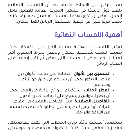
بعد التركيز على الأنماط الفنية، نجد أن اللمسات النهائية
تلعب دورًا حاسمًا في تشكيل التجربة العامة للعميل داخل
المحل. يمكن أن تكون هذه اللمسات تفاصيل صغيرة، لكنها
تُحدث فرقًا كبيرًا في كيفية استشعار الزبائن لهذا المكان.
أهمية اللمسات النهائية
تعتبر اللمسات النهائية بمثابة الكرز على الكعكة، حيث
تضيف لمسة شخصية للمكان وتجعل تجربة التسوق أكثر
تميزًا. إليكم بعض اللمسات التي يمكن أن تؤثر إيجابياً على
انطباع الزبائن:
التنسيق بين الألوان
: الحفاظ على تناغم الألوان بين
عناصر الديكور يمكن أن يساهم في خلق جو شامل
ومتناغم.
العطر الجذاب
: استخدام الروائح الزكية في المحل يمكن
أن يحفز الحواس ويشجع على الإقامة لفترة أطول.
التفاصيل الصغيرة
: مثل الفناجين المميزة في مقاهي
التراث، أو الزهور الطازجة على الطاولات، تضيف لمسة
من الأناقة والراحة.
شخصياً، أستمتع دائمًا بزيارة المحلات التي تهتم بتفاصيلها،
فقد زرت مقهى حيث كانت الأضواء منخفضة والموسيقى