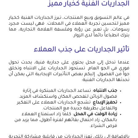
الجداريات الفنية كخيار مميز
في عالم التسويق وبيع المنتجات، تبرز الجداريات الفنية كخيار
مميز لتحسين تجربة العملاء في المحلات. فهي ليست مجرد
رسومات، بل تعبر عن رؤية وفلسفة العلامة التجارية، مما
يترك انطباعاً دائماً لدى الزوار.
تأثير الجداريات على جذب العملاء
عندما تدخل إلى محل يحتوي على جدارية فنية، يحدث تحول
فوري في الجو العام. تستحوذ الجداريات على الانتباه وتخلق
جواً من الفضول. إليكم بعض التأثيرات الإيجابية التي يمكن أن
تحدثها الجداريات الفنية:
جذب الانتباه
: تساعد الجداريات المبتكرة في إثارة
فضول الزبائن لتفحص المكان واستكشاف المزيد.
تحفيز الإبداع
: تشجع الجداريات العملاء على التفكير
والتفاعل بطريقة جديدة مع المنتجات.
زيادة الوقت في المحل
: كلما زاد استمتاع العملاء
بالمكان، زاد احتمال بقائهم لفترة أطول، مما يزيد من
فرص الشراء.
بالإضافة إلى ذلك، تعزز الجداريات من قابلية مشاركة التجربة