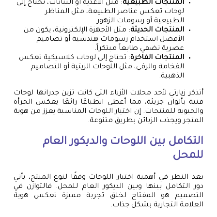
المنتجات الطبيعية
: مثل الأغذية أو النباتات، تحتاج إلى
لوحات تعكس عناصر الطبيعة، مثل المناظر
الطبيعية أو رسومات الزهور.
المنتجات الحديثة
: مثل الأجهزة الإلكترونية، يكون من
الأفضل استخدام رسومات هندسية أو تصاميم
عصرية تضفي طابعاً مبتكراً.
المنتجات الفاخرة
: تحتاج إلى لوحات كلاسيكية تعكس
الفخامة والرقي، مثل اللوحات الزيتية أو التصاميم
الذهبية.
أتذكر زيارتي لأحد محلات الأزياء التي كانت تزين جدرانها لوحات
فنية بألوان جريئة، مما أعطى انطباعًا رائعًا يعكس الجرأة
والحيوية للمنتجات. إن اختيار اللوحات المناسبة يعزز من هوية
المتجر ويجذب الزبائن بطريق متنوعة.
التكامل بين اللوحات والديكور العام
للمحل
بعد النظر في أهمية اختيار اللوحات وفقًا لنوع المنتج، يأتي
دور التكامل بينها وبين الديكور العام للمحل. فالتوازن في
التصميم هو المفتاح لخلق تجربة مميزة تعكس هوية
العلامة التجارية بشكل جذاب.