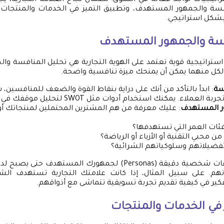
راتيجيات تواجد فعالة في السوق. لضمان نجاح العلامة التجارية، ي
فسة والجمهور المستهدف، وتطبيق التميز في الخدمات والمنتجات
بشكل استراتيجي.
فسة والجمهور المستهدف
استراتيجية قوية تعتمد على الهوية التجارية هي تحليل المنافسة و
لكل منهما يمكن أن يمنحك ميزة تنافسية واضحة.
سة
: ابدأ بالتأكد من أنك على دراية بنقاط القوة والضعف للمنافسين، 
 العملاء. يمكنك استخدام أدوات مثل SWOT لتحليل موقفك في السوق.
ور المستهدف
: عليك معرفة من هم المشترين المحتملين لمنتجاتك أ
ئات العمر التي تستهدفها؟
ن محبي التقنية أو الأزياء أو الرياضة؟
فضيلاتهم وسلوكياتهم الشرائية؟
أنصحك بإنشاء ملفات شخصية دقيقة (Personas) لجمهورك المستهد
تهم. على سبيل المثال، إذا كانت علامتك التجارية تستهدف الش
كير في كيفية تقديم تجربة تسويقية تتماشى مع أذواقهم.
 في الخدمات والمنتجات