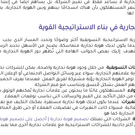
لتجارية لا يساعد فقط في تمييز الشركة، بل يساهم أيضًا في إنش
عر المستهلكون بأن هناك انسجامًا بينهم وبين الهوية التجارية، يميل
لها.
جارية في بناء الاستراتيجية القوية
ية الاستراتيجية التسويقية أكثر وضوحًا وتحدد المسار الذي يجب 
ندما يكون لديك هوية تجارية متماسكة، يصبح من الأسهل تحديد الرس
دف. إليك بعض الجوانب الهامة التي تُظهر دور الهوية التجارية في
ات التسويقية
: من خلال وجود هوية تجارية واضحة، يمكن للشركات تحدي
 علامتهم التجارية، سواء عبر وسائل التواصل الاجتماعي أو الإعلان ال
 توفر الهوية التجارية رؤية مشتركة لفريق العمل. فعندما يعرف الجميع
كنهم العمل بشكل مُنسق ويتناسب مع قيم الشركة.
لاء
: المستهلكون غالبًا ما يبحثون عن علامات تجارية يُمكنهم الوثوق به
ة من خلال التأكيد على القيم والرسالات التي تناسب توقعات العملاء.
تغيرات
: عندما يكون لديك هوية تجارية مستقرة، يمكنك التكيف مع تغ
الية. فسواء كانت التغيرات في تفضيلات العملاء أو حتى طرق المنا
التجارية كما هو.
: الشركات التي تمتلك
تصميم هوية تجارية | أحصل على تصميم هوية 
أكثر جاذبية للشراكات الاستراتيجية مع علامات تجارية أخرى مما يفيد ف