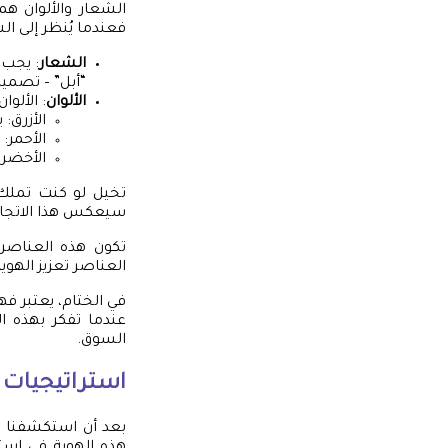
الشعار والألوان هم
فعندما يُنظر إلى الش
الشعار
: يجب 
“أبل” – تصمي
الألوان
: الألوا
الأزرق:
الأحمر: 
الأخضر:
تخيل لو كنت تملك ع
سيعكس هذا الاتجاه 
تكون هذه العناصر ا
العناصر تعزيز الهوي
في الختام، يعتبر ف
عندما تفكر بهذه ا
السوق.
استراتيجيات تو
بعد أن استكشفنا ا