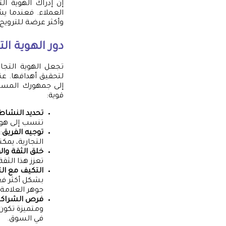
إن إدراك الهوية ا
العملاء. فعندما يش
وأكثر عرضة للترويج 
دور الهوية الت
تجعل الهوية التجار
لتحقيق أهدافها. ع
إلى جمهورك المسته
قوية:
تحديد النشاط
تنسب إلى هوية
توجيه الفريق
:
التجارية، يم
خلق الثقة والو
تعزز هذا الثق
التكيف مع ال
بشكل أكثر فع
جوهر العلامة 
فرص الشراكة
ومتميزة تكون 
في السوق.