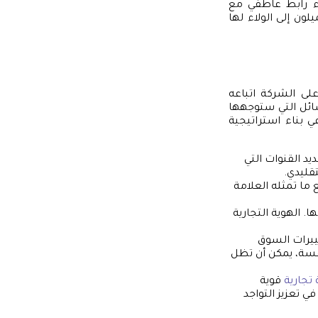
اء رابط عاطفي مع
ون إلى الولاء لها
على الشركة اتباعه
ائل التي ستوجهها
 بناء استراتيجية
د القنوات التي
تقليدي.
 ما تمثله العلامة
ا. الهوية التجارية
ييرات السوق
فسة، يمكن أن تظل
تجارية
قوية
ي تعزيز التواجد