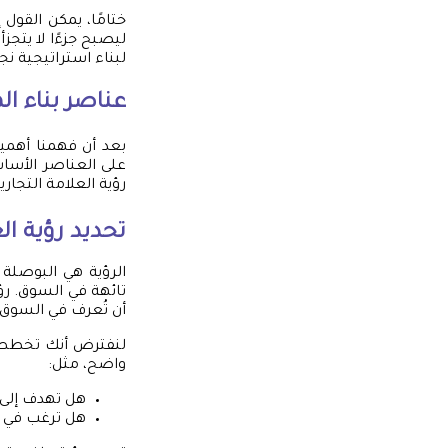
ختامًا، يمكن القول
ليصبح جزءًا لا يتجز
لبناء استراتيجية ن
عناصر بناء اله
بعد أن فهمنا أهمي
على العناصر الأسا
رؤية العلامة التجاري
تحديد رؤية الع
الرؤية هي البوصلة 
تائهة في السوق. رؤ
أن تُعرف في السوق.
لنفترض أنك تخطط ل
واضح، مثل:
هل تهدف إلى 
هل ترغب في 