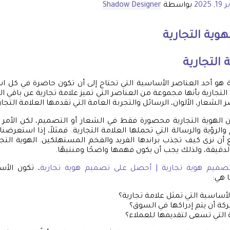
 2025
بواسطة
Shadow Designer
وية التجارية
التجارية
ة هو أحد العناصر الأساسية التي تحتاج إلى أن تكون حاضرة في كل ا
 التجارية بأنها مجموعة من العناصر التي تميز علامة تجارية عن باقي 
لشعار، الألوان، الرسائل والتجربة العامة التي تقدمها العلامة التجا
الهوية التجارية محصورة فقط في الشعار أو التصميم، لكن الأمر أ
 والرؤية والرسالة التي تحملها العلامة التجارية. فمثلاً، إذا استعرضن
أن نرى كيف تجذب براندها الفريد والفخم المستهلكين. الهوية التجار
لدقيقة، ولذلك يجب أن يكون فهمها واضحًا ومنتبهًا.
صميم هوية تجارية | أحصل على تصميم هوية تجارية
، تكون الأس
 هي:
لأساسية التي تمثل علامة تجارية؟
كة أن يتم إدراكها في السوق؟
 التي تسعى لتقديمها للعملاء؟