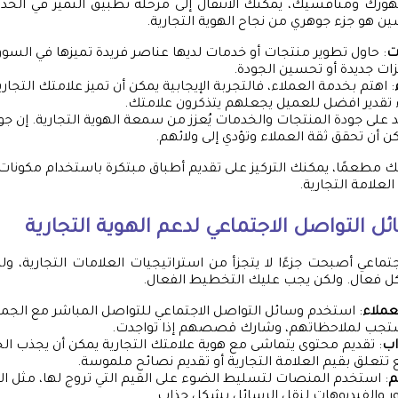
ورك ومنافسيك، يمكنك الانتقال إلى مرحلة تطبيق التميز في الخدم
ين هو جزء جوهري من نجاح الهوية التجارية.
ت
: حاول تطوير منتجات أو خدمات لديها عناصر فريدة تميزها في السوق
ات جديدة أو تحسين الجودة.
: اهتم بخدمة العملاء، فالتجربة الإيجابية يمكن أن تميز علامتك التجار
 تقدير افضل للعميل يجعلهم يتذكرون علامتك.
يد على جودة المنتجات والخدمات يُعزز من سمعة الهوية التجارية. إن ج
 أن تحقق ثقة العملاء وتؤدي إلى ولائهم.
لك مطعمًا، يمكنك التركيز على تقديم أطباق مبتكرة باستخدام مكونات
لعلامة التجارية.
ل التواصل الاجتماعي لدعم الهوية التجارية
تماعي أصبحت جزءًا لا يتجزأ من استراتيجيات العلامات التجارية، وله
كل فعال. ولكن يجب عليك التخطيط الفعال.
عملاء
: استخدم وسائل التواصل الاجتماعي للتواصل المباشر مع الجمه
استجب لملاحظاتهم، وشارك قصصهم إذا تواجدت.
اب
: تقديم محتوى يتماشى مع هوية علامتك التجارية يمكن أن يجذب ال
تتعلق بقيم العلامة التجارية أو تقديم نصائح ملموسة.
م
: استخدم المنصات لتسليط الضوء على القيم التي تروج لها، مثل الاست
 والفيديوهات لنقل الرسائل بشكل جذاب.