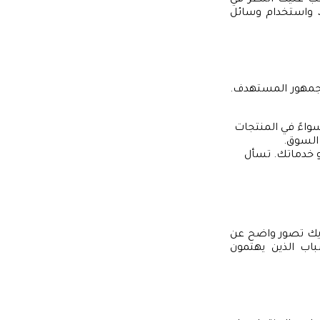
جب عليك النظر في
، واستخدام وسائل
الجمهور المستهدف.
سواءً في المنتجات
و خدماتك. تسأل
ف حتى يصبح لديك تصور واضح عن
باب الذين يهتمون