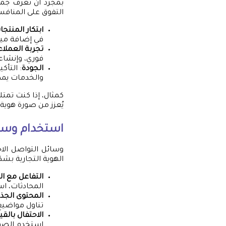
بمجرد أن تعرف جمه
التفوق على المنافس
ابتكار المنتجا
في إضافة ميز
تجربة العملاء
فوري، وإنشاء
الجودة
: التأك
والخدمات يمكن
كمثال، إذا كنت تمت
يُعزز من صورة هوية ا
استخدام وسائ
وسائل التواصل الاج
الهوية التجارية بش
التفاعل مع ال
المحادثات، 
المحتوى الجذ
تناول مواضيع 
الاحتفال بالقي
استخدم الصور