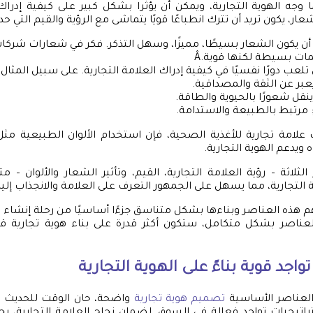
ا وجه الهوية التجارية، ويمكن أن يؤثرا بشكل كبير على كيفية إدراك
عار، يكون تريد أن تترك انطباعًا قويًا يتماشى مع الرؤية والقيم التي حد
أن يكون الشعار بسيطًا، مميزًا، وسهل التذكر. فكر في شعارات شركات
مات بسيطة لكنها قوية.Â
ن تلعب دورًا نفسيًا في كيفية إدراك العلامة التجارية. على سبيل المثال:
 يعبر عن الثقة والمصداقية.
ينقل شعورًا بالحيوية والطاقة.
 مرتبط بالطبيعة والاستدامة.
لامة تجارية للأغذية الصحية، فإن استخدام الألوان الطبيعية مثل 
ويدعم الهوية التجارية.
لثلاثة – رؤية العلامة التجارية، القيم، وتأثير الشعار والألوان – 
ة التجارية، مما يسهل على الجمهور التعرف على العلامة والانجذاب إليه
هم هذه العناصر وبناءها بشكل متناسق جزءًا أساسيًا من رحلة إنشاء ع
لعناصر بشكل متكامل، ستكون أكثر قدرة على بناء هوية تجارية 
اجد قوية بناءً على الهوية التجارية
لعناصر الأساسية
تصميم هوية تجارية
واضحة، حان الوقت للحديث ع