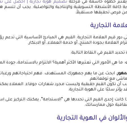
 يعتبر خطوة حاسمة في مرحلة
تصميم هوية تجارية | أحصل على تص
ة كافة الأنشطة التسويقية والإنتاجية والتواصلية. يجب أن تتسم هذه
من فرص تحقيقها مستقبلاً.
لامة التجارية
تي دور قيم العلامة التجارية. القيم هي المبادئ الأساسية التي تدعم رؤي
زام العلامة بجودة المنتج، أو خدمة العملاء، أو الابتكار.
ديد القيم في النقاط التالية:
ك
: ما هي الأمور التي تعتبرها الأكثر أهمية؟ الالتزام بالاستدامة، جودة الم
مهور
: ابحث عن ما يهم جمهورك المستهدف. فهم احتياجاتهم ورغبا
ماشى مع توقعاتهم.
جب أن تكون القيم حقيقية وليست مجرد شعارات جوفاء. العملاء يمك
يؤثر سلبًا على الهوية التجارية.
ا كانت إحدى القيم التي تحددها هي “الاستدامة”، يمكنك التركيز على 
شفافية حول ممارساتك.
الألوان في الهوية التجارية