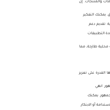
ات والمنتجات. إن
. يمكنك التفكير
ية. تقديم دعم
ودة التطبيقات
 محلية طازجة، مما
ا القدرة على تعزيز
ور. انهي
جمهور. يمكنك
دامة أو الابتكار.