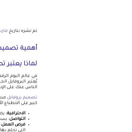
تم نشره بتاريخ
مارس 5, 
أهمية
تصميم 
لماذا يعتبر
تص
في عالم اليوم الرقم
يُعتبر البروفايل ال
الناس عنك على الإنت
تصميم بروفايل
مدرو
كبير على الانطباع ا
الاحترافية:
يظه
التواصل:
يسهل
فرص العمل:
ف
التي تحلم بها.