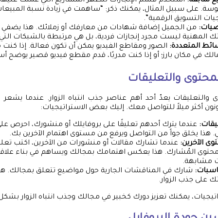
ع سابقة:
استخدم قسم الإنجازات لتظهر المشاريع التي عملت عليها، 
يات التسويق الرقمية”.
يات:
من الجميل إضافة شهادات من معارفك أو زملائك. هذا يضفي م
تك المهنية ليست مجرد إنجازات فردية، بل هي مرتبطة بالشبكات الت
ائط المتعددة:
الصور ومقاطع الفيديو يمكن أن تكون فعالة. إذا كنت 
ك في مكان بارز؛ أو إذا كنت مدربًا، قدم مقطع فيديو قصير يوضح أس
لمحتوى والتعليقات
 والتعليقات يعدّ أحد أهم عناصر جذب انتباه الزوار. عندما يشعر
ون أكثر ميلاً للتواصل معك. إليك بعض الاستراتيجيات:
يقات:
عندما يترك أحدهم تعليقًا على بروفايلك أو منشورك، احرص على
 هذا يخلق جواً من التواصل ويرفع من مستوى اهتمام الآخرين بك.
ى الآخرين:
عندما تشارك مقالات أو منشورات من الآخرين، اكتب تعلي
محتوى المُشارك. هذا يعكس اهتمامك بمجالك ويساهم في بناء عل
ت مشابهة.
اسبات:
شارك في المناقشات الجارية حول مواضيع تتعلق بمجالك. هذا
ك على جذب الزوار.
تيجيات، يمكنك تعزيز دورك كخبير في مجالك وجذب انتباه الزوار بشكل