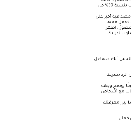
خاصةً إذا كانت
لها نتائج ملموسة. على سبيل المثال، يمكنك ذكر: “ساهمت في زيادة نسبة المبيعات بنسبة 30% من
صداقية أكبر على
ي تعمل معها.
مصورًا، اظهر
لوب تدريبك.
 الناس أنك متفاعل
 الرد بسرعة
قًا يوضح وجهة
اقات مع أشخاص
 يبرز معرفتك
 فعال.