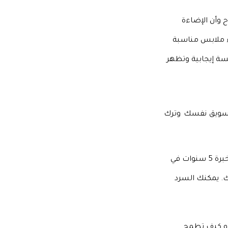
 وأن الإضاءة
اء ملابس مناسبة
سة إيجابية وتظهر
لتسويق نفسك وترك
اجعل نبذتك مختصرة ومباشرة. مثلاً، يمكنك أن تكتب: “مطور برمجيات بخبرة 5 سنوات في
بك. يمكنك السرد
و كيف تطمح