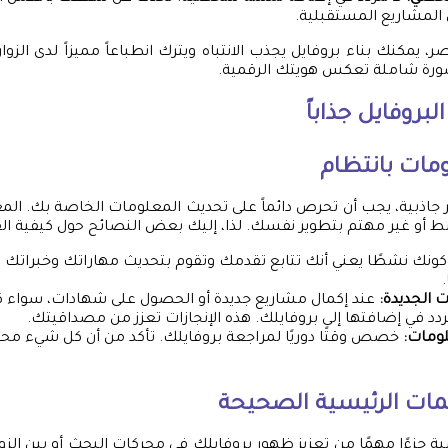
المشاريع المستقبلية.
، يمكنك بناء بروفايل يجذب الانتباه ويترك انطباعاً مميزاً لدى الزوا
ورة شاملة تعكس هويتك الرقمية.
بروفايل جذاباً
مات بانتظام
 جاذبية، يجب أن تحرص دائماً على تحديث المعلومات الخاصة بك. الم
 أو غير مهتم بتطوير نفسك. لذا، إليك بعض النصائح حول كيفية الق
ونك نشطًا يعني أنك تتابع تقدمك وتقوم بتحديث مهاراتك وخبراتك ال
ت الجديدة:
عند إكمال مشاريع جديدة أو الحصول على شهادات، سواء كان
تتردد في إضافتها إلى بروفايلك. هذه الإنجازات تعزز من مصداقيتك.
ومات:
خصص وقتًا دوريًا لمراجعة بروفايلك. تأكد من أن كل شيء 
مات الرئيسية الصحيحة
ة جزءًا مهمًا من تعزيز ظهور بروفايلك في محركات البحث أو بين الزوار