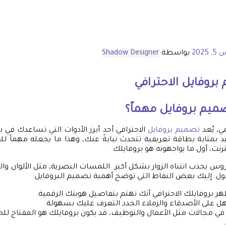
2025
بواسطة
Shadow Designer
بروفايل
الاحترافي
ميم بروفايل
مهماً؟
ي، يُعد
تصميم بروفايل
الاحترافي أحد أبرز الأدوات التي تساعدك في ب
جيد بمثابة بطاقة تعريفية تتحدث نيابةً عنك، وهذا ما يجعله مهماً ل
رنت، أول ما يواجهونه هو بروفايلك.
س يجذب انتباه الزوار بشكل أكبر. اللمسات البصرية، مثل الألوان و
لأول. إليك بعض النقاط التي توضح أهمية تصميم البروفايل:
ر بروفايلك الاحترافي أنك تهتم بتفاصيل هويتك الرقمية.
 على الأصدقاء والزملاء الجدد التعرف عليك بسهولة.
ي مجالات مثل الأعمال والتوظيف، قد يكون بروفايلك هو المفتاح ل