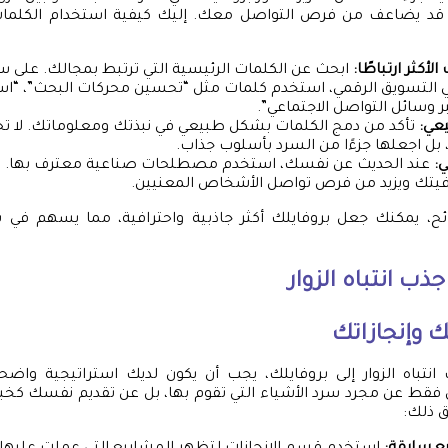
ة قد يضاعف من فرص التواصل معك. إليك كيفية استخدام الكلم
لأكثر ارتباطًا:
ابحث عن الكلمات الرئيسية التي ترتبط بمجالك. على سبي
التسويق الرقمي، استخدم كلمات مثل “تحسين محركات البحث”، “است
 وسائل التواصل الاجتماعي”.
يعي:
تأكد من دمج الكلمات بشكل طبيعي في نبذتك ومعلوماتك. لا ت
ل اجعلها جزءًا من السرد بأسلوب جذاب.
ي:
عند الحديث عن نفسك، استخدم مصطلحات صناعية معترف بها. ذلك
رافيتك ويزيد من فرص تواصل الأشخاص المعنيين.
ح، يمكنك جعل بروفايلك أكثر جاذبية واحترافية، مما يسهم في ب
ذب انتباه الزوار
ك وإنجازاتك
تباه الزوار إلى بروفايلك، يجب أن يكون لديك استراتيجية واضح
 فقط عن مجرد سرد الأشياء التي تقوم بها، بل عن تقديم نفسك كخب
 ذلك: