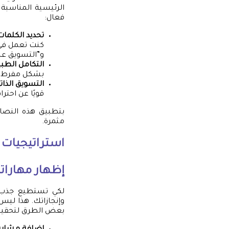
الرئيسية المناسب
فعال:
تحديد الكلمات ا
كنت تعمل في 
و”التسويق عبر
التكامل الطب
بشكل مفرط، ب
التسويق الذات
قويًا عن احت
بتطبيق هذه النصائ
مثمرة.
استراتيجيات ج
إظهار مهارات
لكي تستطيع جذب ان
وإنجازاتك. هذا ليس
بعض الطرق لتحقيق