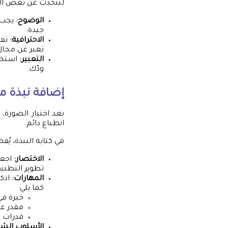
لنتحدث عن بعض النق
الوضوح:
يجب أ
جيدة.
الاحترافية:
تفض
تعبر عن مجال
التعبير:
استخدم
ودّك.
إضافة نبذة 
بعد اختيار الصورة
انطباع دائم.
في كتابة النبذة، يُف
الاختصار:
تطوير التطبيق
المهارات:
اذكر
كما يلي:
خبرة في
مقدر ع
قدرات في
الأسلوب الش