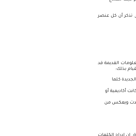
ر. تذكر أن كل عنصر
علومات القديمة قد
يام بذلك:
جديدة كلما
ت أكاديمية أو
محدث ويعكس من
. إن إدراج الكلمات