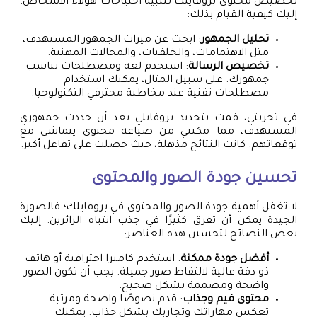
تخصيص محتوى بروفايلك لتلبية احتياجات هؤلاء الأشخاص.
إليك كيفية القيام بذلك:
تحليل الجمهور
: ابحث عن ميزات الجمهور المستهدف،
مثل الاهتمامات، والخلفيات، والمجالات المهنية.
تخصيص الرسالة
: استخدم لغة ومصطلحات تناسب
جمهورك. على سبيل المثال، يمكنك استخدام
مصطلحات تقنية عند مخاطبة محترفي التكنولوجيا.
في تجربتي، قمت بتجديد بروفايلي بعد أن حددت جمهوري
المستهدف، مما مكنني من صياغة محتوى يتماشى مع
توقعاتهم. كانت النتائج مذهلة، حيث حصلت على تفاعل أكبر.
تحسين جودة الصور والمحتوى
لا تغفل أهمية جودة الصور والمحتوى في بروفايلك؛ فالصورة
الجيدة يمكن أن تفرق كثيرًا في جذب انتباه الزائرين. إليك
بعض النصائح لتحسين هذه العناصر:
أفضل جودة ممكنة
: استخدم كاميرا احترافية أو هاتف
ذو دقة عالية لالتقاط صور جميلة. يجب أن تكون الصور
واضحة ومصممة بشكل صحيح.
محتوى قيم وجذاب
: قدم نصوصًا واضحة ومرتبة
تعكس مهاراتك وتجاربك بشكل جذاب. يمكنك