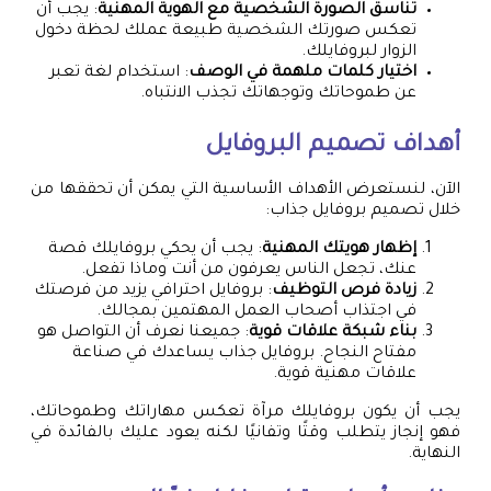
تناسق الصورة الشخصية مع الهوية المهنية
: يجب أن
تعكس صورتك الشخصية طبيعة عملك لحظة دخول
الزوار لبروفايلك.
اختيار كلمات ملهمة في الوصف
: استخدام لغة تعبر
عن طموحاتك وتوجهاتك تجذب الانتباه.
أهداف تصميم البروفايل
الآن، لنستعرض الأهداف الأساسية التي يمكن أن تحققها من
خلال تصميم بروفايل جذاب:
إظهار هويتك المهنية
: يجب أن يحكي بروفايلك قصة
عنك، تجعل الناس يعرفون من أنت وماذا تفعل.
زيادة فرص التوظيف
: بروفايل احترافي يزيد من فرصتك
في اجتذاب أصحاب العمل المهتمين بمجالك.
بناء شبكة علاقات قوية
: جميعنا نعرف أن التواصل هو
مفتاح النجاح. بروفايل جذاب يساعدك في صناعة
علاقات مهنية قوية.
يجب أن يكون بروفايلك مرآة تعكس مهاراتك وطموحاتك،
فهو إنجاز يتطلب وقتًا وتفانيًا لكنه يعود عليك بالفائدة في
النهاية.