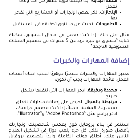
نقطة البداية
: ابدأ بجملة قوية تُظهر من أنت وماذا
تعمل.
الإنجازات
: ذكر بعض الإنجازات أو المشاريع التي تفخر
بها.
الطموحات
: تحدث عن ما تنوي تحقيقه في المستقبل.
مثال على ذلك: إذا كنت تعمل في مجال التسويق، يمكنك
كتابة “مسوق ذو خبرة تزيد عن 5 سنوات في تصميم الحملات
التسويقية الناجحة”.
إضافة المهارات والخبرات
تعتبر المهارات والخبرات عنصرًا جوهريًا لجذب انتباه أصحاب
العمل. قائمة المهارات يجب أن تكون:
محددة ودقيقة
: اذكر المهارات التي تتقنها بشكل
صريح.
مرتبطة بالمجال
: احرص على إضافة مهارات تتعلق
بمسيرتك المهنية. فمثلاً، إذا كنت مصمم جرافيك،
اذكر برامج مثل “Adobe Photoshop” و”Illustrator”.
استثمر في بناء بروفايل قوي يعكس شخصيتك وتجاربك
بأفضل صورة. تذكر، كل جزء يلعب دورًا في تشكيل انطباع
الناس عنك. أطلق قوتك الكاملة وابدأ بتصميم بروفايل