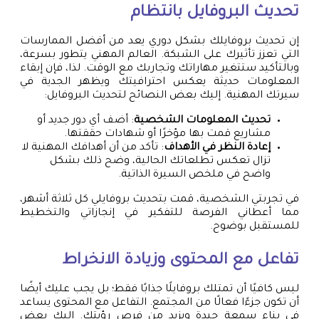
تحديث البروفايل بانتظام
إن تحديث بروفايلك بشكل دوري يعد من أفضل الممارسات
التي تعزز تأثيرك على الشبكة. العالم المهني يتطور بسرعة،
وبالتأكيد ستتغير مهاراتك وتجاربك مع الوقت. لذا، فإن إبقاء
المعلومات حديثة يعكس احترافيتك ويظهر الجدية في
سيرتك المهنية. إليك بعض النصائح لتحديث البروفايل:
تحديث المعلومات الشخصية
: أضف أي دور جديد أو
مشاريع قمت بها مؤخرًا أو شهادات حققتها.
إعادة النظر في الأهداف
: تأكد من أن أهدافك المهنية لا
تزال تعكس تطلعاتك الحالية، وضح ذلك بشكل
واضح في ملخص السيرة الذاتية.
في تجربتي الشخصية، قمت بتحديث بروفايلي كل ثلاثة أشهر،
مما أعطاني الفرصة للتفكير في إنجازاتي والتخطيط
للمستقبل بوضوح.
تفاعل مع المحتوى وزيادة الانخراط
ليس كافيًا أن تمتلك بروفايلًا جذابًا فقط؛ بل يجب عليك أيضًا
أن تكون جزءًا فعالًا من المجتمع. التفاعل مع المحتوى يساعد
في بناء سمعة جيدة ويزيد من فرص رؤيتك. إليك بعض