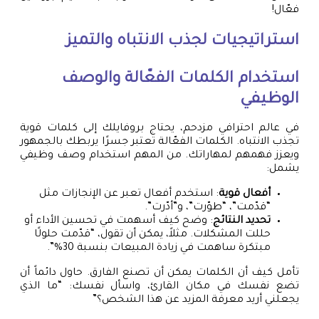
فعّال!
استراتيجيات لجذب الانتباه والتميز
استخدام الكلمات الفعّالة والوصف
الوظيفي
في عالم احترافي مزدحم، يحتاج بروفايلك إلى كلمات قوية
تجذب الانتباه. الكلمات الفعّالة تعتبر جسرًا يربطك بالجمهور
ويعزز فهمهم لمهاراتك. من المهم استخدام وصف وظيفي
يشمل:
أفعال قوية
: استخدم أفعال تعبر عن الإنجازات مثل
“قدّمت”، “طوّرت”، و”أدّرت”.
تحديد النتائج
: وضح كيف أسهمت في تحسين الأداء أو
حللت المشكلات. مثلاً، يمكن أن تقول، “قدّمت حلولًا
مبتكرة ساهمت في زيادة المبيعات بنسبة 30%”.
تأمل كيف أن الكلمات يمكن أن تصنع الفارق. حاول دائماً أن
تضع نفسك في مكان القارئ، واسأل نفسك: “ما الذي
يجعلني أريد معرفة المزيد عن هذا الشخص؟”