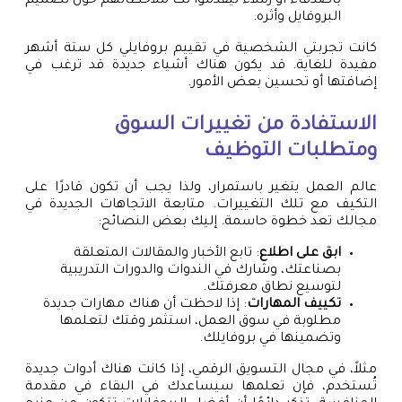
بأصدقاء أو زملاء ليقدموا لك ملاحظاتهم حول تصميم
البروفايل وأثره.
كانت تجربتي الشخصية في تقييم بروفايلي كل ستة أشهر
مفيدة للغاية. قد يكون هناك أشياء جديدة قد ترغب في
إضافتها أو تحسين بعض الأمور.
الاستفادة من تغييرات السوق
ومتطلبات التوظيف
عالم العمل يتغير باستمرار، ولذا يجب أن تكون قادرًا على
التكيف مع تلك التغييرات. متابعة الاتجاهات الجديدة في
مجالك تعد خطوة حاسمة. إليك بعض النصائح:
ابق على اطلاع
: تابع الأخبار والمقالات المتعلقة
بصناعتك، وشارك في الندوات والدورات التدريبية
لتوسيع نطاق معرفتك.
تكييف المهارات
: إذا لاحظت أن هناك مهارات جديدة
مطلوبة في سوق العمل، استثمر وقتك لتعلمها
وتضمينها في بروفايلك.
مثلاً، في مجال التسويق الرقمي، إذا كانت هناك أدوات جديدة
تُستخدم، فإن تعلمها سيساعدك في البقاء في مقدمة