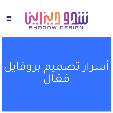
أسرار تصميم بروفايل
فعّال