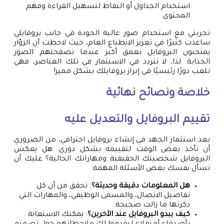
استخدام الجداول أو النقاط لتسهيل القراءة وفهم
المحتوى.
تجربتي مع استخدام صور عالية الجودة في جانب بروفايلي
ساعدت كثيرًا في تعزيز الانطباع العام، حيث لاحظت أن الزوّار
يمتحنون البروفايل بعمق أكبر عندما تصفحتهم الصور
الجذابة. لذا، لا تتردد في الاستثمار في تلك العناصر، فهي
تلعب دورًا رئيسيًا في إبراز بروفايلك بشكل مميز!
خلاصة ونصائح نهائية
تقييم البروفايل والتعديل عليه
بعد استثمار الجهد في إنشاء بروفايل احترافي، من الضروري
أن تأخذ بعض الوقت لتقييمه بشكل دوري. هل يعكس
البروفايل شخصيتك الحقيقية ومهاراتك الحالية؟ عليك أن
تسأل نفسك بعض الأسئلة المهمة:
هل المعلومات دقيقة وحديثة؟
: تحقق من أن كل
تفاصيل الاتصال، والمسمى الوظيفي، والمهارات التي
ذكرتها ما زالت صحيحة.
كيف يبدو البروفايل عند الآخرين؟
: يمكنك الاستعانة