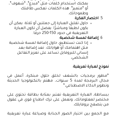
يمكنك استخدام كلمات مثل “مبدع”، “شغوف”،
أو “متميز”. هذه الكلمات تعكس طاقتك
وطموحاتك.
اختصار الفكرة
:
حاول تقليل العبارة إلى جملتين أو ثلاثة. يمكن أن
يكون لطيفًا ومباشرًا. يفضل أن تكون العبارة
التعريفية في حدود 150-250 حرفًا.
إضافة لمسة شخصية
:
إذا كنت تستطيع، حاول إضافة لمسة شخصية
مثل اهتمامك أو هواياتك. تعد إضافة بعد
إنساني للبروفايل تساعد على تعزيز التفاعل
الشخصي.
نموذج لعبارة تعريفية
:
“مطور برمجيات بالشغف لخلق حلول مبتكرة، أعمل في
مجال البرمجة لمدة 5 سنوات، مهتم بالتكنولوجيا الحديثة
وتطوير الذكاء الاصطناعي.”
ببساطة، العبارة التعريفية تعتبر بمثابة بطاقة تحتوي على
مختصر لمعلوماتك، وتعمل على ترك انطباع قوي في عقول
من يتصفح بروفايلك.
مع الجمع بين اختيار الصور الجذابة وصياغة عبارة تعريفية