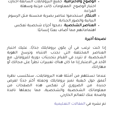
الوضوح والاحترافية
: جميع البروفايلات السابقة اجتازت
اختبار الوضوح. المعلومات كانت مرتبة وسهلة
القراءة.
الابتكار
: استخدموا عناصر بصرية محسنة مثل الرسوم
البيانية والصور الجذابة.
العناصر الشخصية
: دمجوا أجزاء شخصية تعكس
اهتماماتهم مما أضاف بعدًا إنسانيًا.
نصيحة أخيرة
:
إذا كنت ترغب في أن يكون بروفايلك جذابًا، عليك اختبار
العناصر المختلفة التي تجذب الانتباه وترسخ الهوية
الشخصية. لا تتردد في القيام بتحديثات دورية للبروفايل، مع
الأخذ في الاعتبار إذا ما كان هناك تغييرات تطرأ على مجالك أو
مهاراتك.
عندما تستلهم من أمثلة هذه البروفايلات، ستكتسب نظرة
أعمق حول كيفية تميز بروفايلك وجعله أكثر جذبًا لفرص
جديدة. من الضروري أن تعكس هذه الصفحات من
معلوماتك الشخصية والشخصية، مما يجعلها نافذة
واضحة عنك للعالم الخارجي.
تم نشره في
المقالات التعليمية