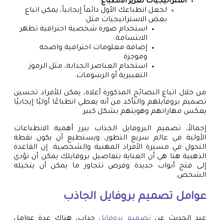
استراتيجيات تعزيز الانطباع
:
لجعل انطباعك الأول دائماً إيجابياً، يمكن اتباع
بعض الاستراتيجيات مثل:
استخدام صورة شخصية احترافية تظهر
الابتسامة.
إضافة معلومات احترافية واضحة
وموجزة.
استخدام العناصر الجذابة، مثل الرموز
التعبيرية أو الرسومات.
من خلال اتباع النصائح المذكورة أعلاه، يمكن للأفراد تحسين
تصميم بروفايلهم والتأكد من أنه يعطي انطباعًا أوليًا إيجابيًا
يعكس مهاراتهم وهويتهم بشكل كبير.
إجمالاً، تصميم البروفايل الجذاب يبرز أهمية الانطباعات
الأولية في عالم سريع التطور، ويستطيع أن يكون نقطة
التحول في مسيرة الأفراد المهنية والشخصية. إن القاعدة
الذهبية هنا هي أن العناية بتفاصيل بروفايلك يمكن أن تؤدي
إلى فتح أبواب جديدة وفرص تتجاوز ما يمكن أن يتخيله
الشخص.
عوامل
تصميم بروفايل
الجاذب
عند الحديث عن
تصميم بروفايل
جذاب، هناك عدة عوامل