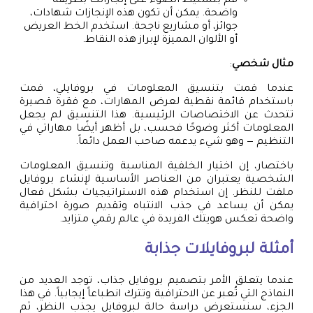
قم بتسليط الضوء على إنجازاتك بطريقة
واضحة. يمكن أن تكون هذه الإنجازات شهادات،
جوائز، أو مشاريع ناجحة. استخدم الخط العريض
أو الألوان المميزة لإبراز هذه النقاط.
مثال شخصي
:
عندما قمت بتنسيق المعلومات في بروفايلي، قمت
باستخدام قائمة نقطية لعرض المهارات، مع فقرة قصيرة
تتحدث عن الاختصاصات الرئيسية. هذا التنسيق لم يجعل
المعلومات أكثر وضوحًا فحسب، بل أظهر أيضًا مهاراتي في
التنظيم — وهو شيء يدعمه صاحب العمل دائماً.
باختصار، إن اختيار الخلفية المناسبة وتنسيق المعلومات
الشخصية يعتبران من العناصر الأساسية لإنشاء بروفايل
ملفت للنظر. إن استخدام هذه الاستراتيجيات بشكل فعال
يمكن أن يساعد في جذب الانتباه وتقديم صورة احترافية
واضحة تعكس هويتك الفريدة في عالم رقمي متزايد.
أمثلة لبروفايلات جذابة
عندما يتعلق الأمر بتصميم بروفايل جذاب، توجد العديد من
النماذج التي تُعبر عن الاحترافية وتترك انطباعاً إيجابياً. في هذا
الجزء، سنستعرض دراسة حالة لبروفايل يجذب النظر، ثم