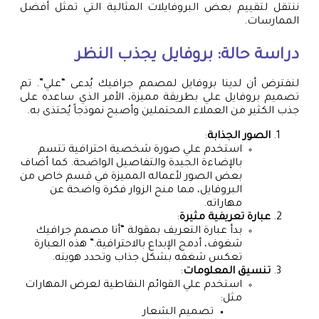
ننتقل لتقييم بعض البروفايلات المثالية التي تمثل أفضل
الممارسات.
دراسة حالة: بروفايل يجذب النظر
لنفترض أن لدينا بروفايل لمصمم جرافيك يُدعى “علي”. تم
تصميم بروفايل علي بطريقة مميزة، الأمر الذي ساعده على
جذب الكثير من العملاء المحتملين وأصبح نموذجاً يُحتذى به.
الصور الجذابة
:
استخدم علي صورة شخصية احترافية تتسم
بالإضاءة الجيدة والتفاصيل الواضحة. كما أضاف
بعض الصور لأعماله المميزة في قسم خاص من
البروفايل، مما منح الزوار فكرة واضحة عن
مهاراته.
عبارة تعريفية مثيرة
:
بدأ عبارة التعريف بمقولة “أنا مصمم جرافيك
شغوف، أدمج الإبداع بالاحترافية.” هذه العبارة
تعكس شغفه بشكل جذاب وتحدد هويته.
تنسيق المعلومات
:
استخدم علي القوائم النقاطية لعرض المهارات
مثل:
تصميم الشعار