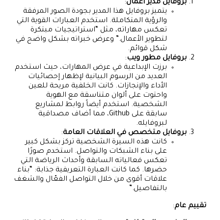
بروفايل مدير أعمال
:
يتميز بروفايل هذا المدير بجودة الصور المرفقة
والرؤية المتكاملة. استخدم العبارات القوية التي
تعكس مهاراته، مثل “استراتيجيات مبتكرة
لتطوير الأعمال.” وعرض خبراته بشكل واضح في
شكل قوائم.
بروفايل مطور ويب
:
برزت الإبداعية في عرض المهارات، حيث استخدم
العديد من الرسوم البيانية لإظهار إحصائيات
الأداء والإنجازات. كانت الخلفية مريحة للعين
واحتوت على ألوان متناسقة مع الهوية
الشخصية. استخدم أيضاً روابط لمشاريع
سابقة على Github، مما أضاف مصداقية
لبروفايله.
بروفايل متخصص في العلاقات العامة
:
كانت هذه السيرة الشخصية تركز بشكل كبير
على بناء الشبكات والتواصل. استخدم صورًا
تعكس فعالياته السابقة وأحداث الرياضة التي
حضرها. كما كانت العبارة التعريفية جذابة: “بناء
علاقات أقوى من خلال التواصل الفعّال والشغف
بالتفاصيل.”
تقييم عام
: