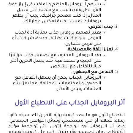
يساهم البروفايل المنظم والملفت في إبراز هوية
الفرد بطريقة تتناسب مع مجاله. على سبيل
المثال، إذا كنت مصمم جرافيك، يجب أن يظهر
بروفايلك لمسات فنية تعكس مهاراتك.
جذب الفرص
:
يعتبر تصميم بروفايل جذاب بمثابة أداة لجذب
الفرص، سواء كانت وظائف جديدة، شراكات، أو
حتى فرص للتعاون.
تعزيز الثقة والمصداقية
:
يعد البروفايل المحترف مع تصميم جذاب مؤشرًا
على الجدية والمصداقية. مما يجعل الآخرين أكثر
ميلاً للتفاعل مع الشخص.
التفاعل مع الجمهور
:
البروفايل الجذاب يمكن أن يسهل التفاعل مع
الجمهور والمجتمعات المختلفة، مما يعزز بناء
العلاقات وتبادل الأفكار.
أثر البروفايل الجذاب على الانطباع الأول
الانطباع الأول هو ما يحدد كيفية رؤية الآخرين لك، سواء كانوا
زملاء، عملاء، أو حتى مستخدمي وسائل التواصل الاجتماعي.
وبما أن البروفايل هو الواجهة الأولى التي تواجهها هؤلاء
الأشخاص، فإن تصميمه يؤثر بشكل كبير على كيفية فهمهم