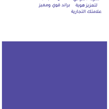
براند قوي ومميز
لتعزيز هوية
علامتك التجارية