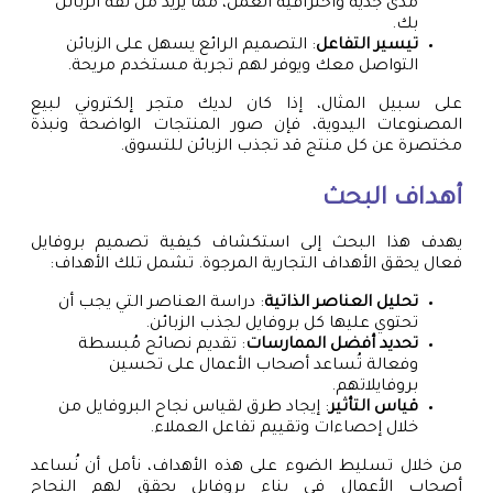
مدى جدية واحترافية العمل، مما يُزيد من ثقة الزبائن
بك.
تيسير التفاعل
: التصميم الرائع يسهل على الزبائن
التواصل معك ويوفر لهم تجربة مستخدم مريحة.
على سبيل المثال، إذا كان لديك متجر إلكتروني لبيع
المصنوعات اليدوية، فإن صور المنتجات الواضحة ونبذة
مختصرة عن كل منتج قد تجذب الزبائن للتسوق.
أهداف البحث
يهدف هذا البحث إلى استكشاف كيفية تصميم بروفايل
فعال يحقق الأهداف التجارية المرجوة. تشمل تلك الأهداف:
تحليل العناصر الذاتية
: دراسة العناصر التي يجب أن
تحتوي عليها كل بروفايل لجذب الزبائن.
تحديد أفضل الممارسات
: تقديم نصائح مُبسطة
وفعالة تُساعد أصحاب الأعمال على تحسين
بروفايلاتهم.
قياس التأثير
: إيجاد طرق لقياس نجاح البروفايل من
خلال إحصاءات وتقييم تفاعل العملاء.
من خلال تسليط الضوء على هذه الأهداف، نأمل أن نُساعد
أصحاب الأعمال في بناء بروفايل يحقق لهم النجاح