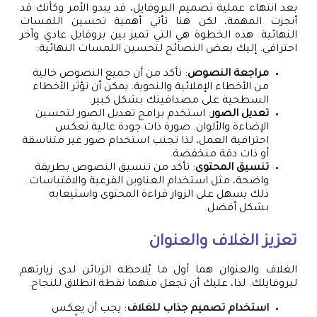
بعد انتهاء عملية تصميم البروفايل، قد يبدو الأمر وكأنك قد
أنجزت المهمة، لكن هنا تأتي أهمية تحسين اللمسات
النهائية. هذه الخطوة هي التي تميز بين بروفايل عادي وآخر
احترافي. إليك بعض النصائح لتحسين اللمسات النهائية:
مراجعة النصوص
: تأكد من أن جميع النصوص خالية
من الأخطاء الإملائية والنحوية. يمكن أن تؤثر الأخطاء
السطحية على مصداقيتك بشكل كبير.
تعديل الصور
: استخدم برامج تعديل الصور لتحسين
الإضاءة والألوان. صورة ذات جودة عالية تعكس
احترافية العمل، لذا تجنب استخدام صور غير متناسقة
أو ذات دقة منخفضة.
تنسيق المحتوى
: تأكد من تنسيق النصوص بطريقة
واضحة، مثل استخدام العناوين الفرعية والاقتباسات.
ذلك يسهل على الزوار قراءة المحتوى واستيعابه
بشكل أفضل.
تعزيز الغلاف والعنوان
الغلاف والعنوان هما أول ما يُلاحظه الزبائن لدى زيارتهم
لبروفايلك. لذا، عليك أن تجعل منهما نقطة انطلاق للنجاح.
استخدام تصميم جذاب للغلاف
: يجب أن يعكس