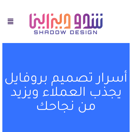
أسرار تصميم بروفايل
يجذب العملاء ويزيد
من نجاحك