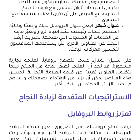
التصميم جوهر علامتك التجارية ويكون لافتًا للنظر.
فكر في استخدام ألوان تتماشى مع هوية علامتك
التجارية، مع الحرص على أن يكون الغلاف متناسقًا مع
المحتوى.
عنوان مُبهر
: اجعل عنوان البروفايل لديك واضحًا ودلاليًا.
استخدم كلمات رئيسية تشد انتباه الزوار وتُعبّر بدقة
عن الخدمات أو المنتجات التي تقدمها. يجدر بك أيضًا
البحث عن العناوين الأخرى التي يستخدمها المنافسون
لتحسين محركات البحث.
على سبيل المثال، عندما تتصفح بروفايلًا لعلامة تجارية
مشهورة، قد تجد أن الغلاف يُظهر لمحة عن المنتج بينما
يتضمن العنوان تعبيرًا عن قيمة العلامة التجارية. تحسين
هذه العناصر يمكن أن يزيد من الاهتمام بصفحتك ويساهم
في جذب الزبائن المحتملين بشكل أكبر.
الاستراتيجيات المتقدمة لزيادة النجاح
تعزيز روابط البروفايل
لزيادة نجاح بروفايلك، من الضروري تعزيز شبكة الروابط
المرتبطة به. فكلما كانت الروابط أكثر قوة وتنوعًا، زادت
فرص اكتشافك من قِبل العملاء المحتملين. إليك بعض