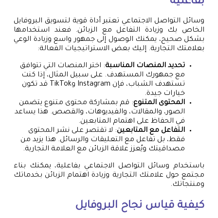
بفاعلية
وسائل التواصل الاجتماعي تعتبر أداة قوية لتسويق البروفايل
الخاص بك وزيادة التفاعل مع الزبائن. فعند استخدامها
بشكل صحيح، يمكنك الوصول إلى جمهور واسع وزيادة الوعي
بعلامتك التجارية. إليك بعض الاستراتيجيات الفعالة:
تحديد المنصات المناسبة
: اختر المنصات التي تتوافق
مع جمهورك المستهدف. على سبيل المثال، إذا كنت
تستهدف الشباب، فإن Instagram وTikTok قد تكون
خيارات جيدة.
المحتوى المتنوع
: قم بمشاركة محتوى متنوع يتضمن
الصور، والمقالات، والفيديوهات، والقصص. هذا يساعد
في الحفاظ على اهتمام المتابعين.
التفاعل مع المتابعين
: لا تقتصر على نشر المحتوى
فقط، بل تفاعل مع التعليقات والرسائل. هذا يزيد من
مصداقيتك ويُعزز علاقة الزبائن مع العلامة التجارية.
باستخدام وسائل التواصل الاجتماعي بفاعلية، يمكنك بناء
مجتمع حول علامتك التجارية وزيادة اهتمام الزبائن بخدماتك
ومنتجاتك.
كيفية قياس نجاح البروفايل