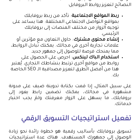
النصائح لتعزيز روابط البروفايل:
ربط المواقع الاجتماعية
: تأكد من ربط بروفايلك
بمواقع التواصل الاجتماعي المختلفة. هذا يساعد على
توجيه الزوار من مختلف المنصات إلى بروفايلك
الرئيسي.
إنشاء محتوى مشترك
: حاول التعاون مع مؤثرين أو
علامات تجارية أخرى في مجالك. يمكنك تبادل الروابط،
مما يمنحك فرصة للوصول إلى جمهور جديد.
استخدام الباك لينكس
: احرص على الحصول على
روابط من مواقع أخرى ترتبط بنشاطك التجاري. يُعتبر
هذا من أفضل الطرق لتعزيز مصداقية الـ SEO الخاصة
بك.
على سبيل المثال، إذا قمت بكتابة تدوينة ضيف على مدونة
مشهورة في مجالك، يمكنك تضمين رابط يعود إلى
بروفايلك، ما يسهل على الزوار معرفتك ولمَ يجب اختيار
خدماتك.
تفعيل استراتيجيات التسويق الرقمي
تسويق بروفايلك بأساليب رقمية هو خطوة رائدة نحو زيادة
الوصول إلى جمهورك المستهدف. هناك عدة استراتيجيات