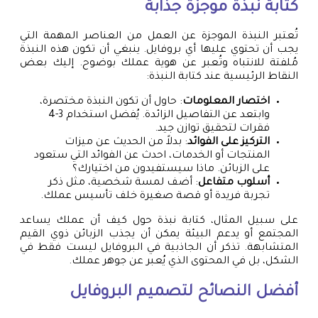
كتابة نبذة موجزة جذابة
تُعتبر النبذة الموجزة عن العمل من العناصر المهمة التي
يجب أن تحتوي عليها أي بروفايل. ينبغي أن تكون هذه النبذة
مُلفتة للانتباه وتُعبر عن هوية عملك بوضوح. إليك بعض
النقاط الرئيسية عند كتابة النبذة:
اختصار المعلومات
: حاول أن تكون النبذة مختصرة،
وابتعد عن التفاصيل الزائدة. يُفضل استخدام 3-4
فقرات لتحقيق توازن جيد.
التركيز على الفوائد
: بدلاً من الحديث عن ميزات
المنتجات أو الخدمات، احدث عن الفوائد التي ستعود
على الزبائن. ماذا سيستفيدون من اختيارك؟
أسلوب متفاعل
: أضف لمسة شخصية، مثل ذكر
تجربة فريدة أو قصة صغيرة خلف تأسيس عملك.
على سبيل المثال، كتابة نبذة حول كيف أن عملك يساعد
المجتمع أو يدعم البيئة يمكن أن يجذب الزبائن ذوي القيم
المتشابهة. تذكر أن الجاذبية في البروفايل ليست فقط في
الشكل، بل في المحتوى الذي يُعبر عن جوهر عملك.
أفضل النصائح لتصميم البروفايل