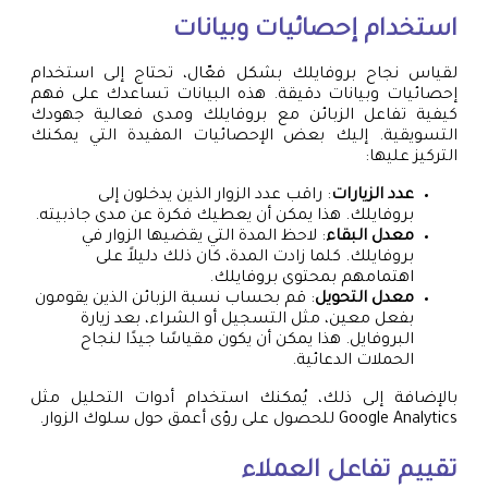
استخدام إحصائيات وبيانات
لقياس نجاح بروفايلك بشكل فعّال، تحتاج إلى استخدام
إحصائيات وبيانات دقيقة. هذه البيانات تساعدك على فهم
كيفية تفاعل الزبائن مع بروفايلك ومدى فعالية جهودك
التسويقية. إليك بعض الإحصائيات المفيدة التي يمكنك
التركيز عليها:
عدد الزيارات
: راقب عدد الزوار الذين يدخلون إلى
بروفايلك. هذا يمكن أن يعطيك فكرة عن مدى جاذبيته.
معدل البقاء
: لاحظ المدة التي يقضيها الزوار في
بروفايلك. كلما زادت المدة، كان ذلك دليلاً على
اهتمامهم بمحتوى بروفايلك.
معدل التحويل
: قم بحساب نسبة الزبائن الذين يقومون
بفعل معين، مثل التسجيل أو الشراء، بعد زيارة
البروفايل. هذا يمكن أن يكون مقياسًا جيدًا لنجاح
الحملات الدعائية.
بالإضافة إلى ذلك، يُمكنك استخدام أدوات التحليل مثل
Google Analytics للحصول على رؤى أعمق حول سلوك الزوار.
تقييم تفاعل العملاء