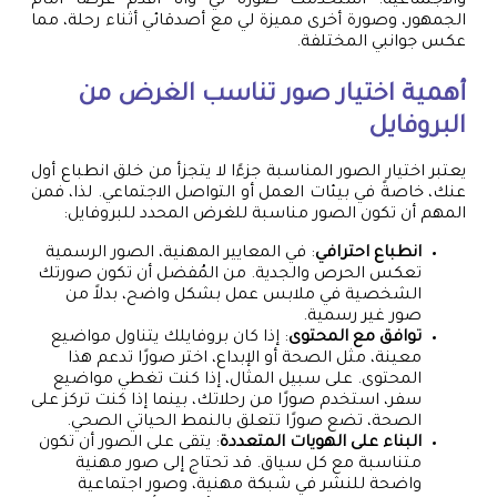
والاجتماعية. استخدمت صورة لي وأنا أقدّم عرضًا أمام
الجمهور، وصورة أخرى مميزة لي مع أصدقائي أثناء رحلة، مما
عكس جوانبي المختلفة.
أهمية اختيار صور تناسب الغرض من
البروفايل
يعتبر اختيار الصور المناسبة جزءًا لا يتجزأ من خلق انطباع أول
عنك، خاصةً في بيئات العمل أو التواصل الاجتماعي. لذا، فمن
المهم أن تكون الصور مناسبة للغرض المحدد للبروفايل:
انطباع احترافي
: في المعايير المهنية، الصور الرسمية
تعكس الحرص والجدية. من المُفضل أن تكون صورتك
الشخصية في ملابس عمل بشكل واضح، بدلاً من
صور غير رسمية.
توافق مع المحتوى
: إذا كان بروفايلك يتناول مواضيع
معينة، مثل الصحة أو الإبداع، اختر صورًا تدعم هذا
المحتوى. على سبيل المثال، إذا كنت تغطي مواضيع
سفر، استخدم صورًا من رحلاتك، بينما إذا كنت تركز على
الصحة، تضع صورًا تتعلق بالنمط الحياتي الصحي.
البناء على الهويات المتعددة
: يتقى على الصور أن تكون
متناسبة مع كل سياق. قد تحتاج إلى صور مهنية
واضحة للنشر في شبكة مهنية، وصور اجتماعية