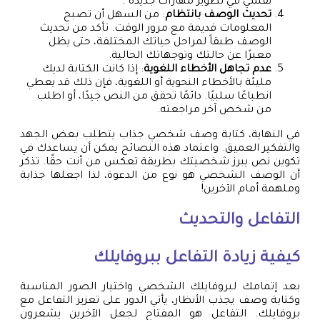
نفسي في تطوير مهارات جديدة”.
تحديث الوصف بانتظام
: من السهل أن تصبح
المعلومات قديمة مع مرور الوقت. تأكد من تحديث
الوصف طبقاً لمراحل حياتك المختلفة، حتى يظل
معبرًا عن حالتك وتوجهاتك الحالية.
عدم تجاهل الأخطاء اللغوية
: إذا كانت الكتابة لديك
مليئة بالأخطاء النحوية أو اللغوية، فإن ذلك قد يعطي
انطباعًا سلبيًا. دائمًا تحقق من النص جيدًا، أو اطلب
من شخص آخر مراجعته.
في النهاية، كتابة وصف شخصي جذاب يتطلب بعض الجهد
والتفكير العميق. واعتماد هذه النصائح يمكن أن يساعدك في
تكوين نص يبرز شخصيتك بطريقة تعكس من أنت حقًا. تذكر
أن الوصف الشخصي هو نوع من الدعوة، لذا اجعلها جذابة
وملهمة أمام الآخرين!
التفاعل والتحديث
كيفية زيادة التفاعل ببروفايلك
بعد إتمامك لبروفايلك الشخصي واختيار الصور المناسبة
وكتابة وصف يجذب الأنظار، يأتي الدور على تعزيز التفاعل مع
بروفايلك. التفاعل هو المفتاح لجعل الآخرين يشعرون