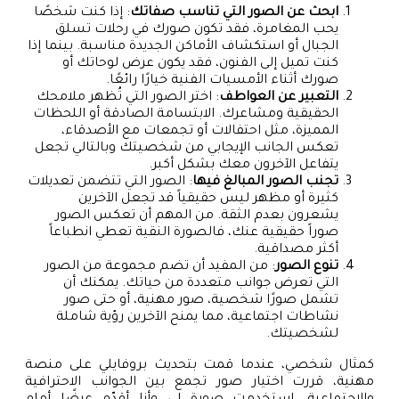
ابحث عن الصور التي تناسب صفاتك
: إذا كنت شخصًا
يحب المغامرة، فقد تكون صورك في رحلات تسلق
الجبال أو استكشاف الأماكن الجديدة مناسبة. بينما إذا
كنت تميل إلى الفنون، فقد يكون عرض لوحاتك أو
صورك أثناء الأمسيات الفنية خيارًا رائعًا.
التعبير عن العواطف
: اختر الصور التي تُظهر ملامحك
الحقيقية ومشاعرك. الابتسامة الصادقة أو اللحظات
المميزة، مثل احتفالات أو تجمعات مع الأصدقاء،
تعكس الجانب الإيجابي من شخصيتك وبالتالي تجعل
يتفاعل الآخرون معك بشكل أكبر.
تجنب الصور المبالغ فيها
: الصور التي تتضمن تعديلات
كثيرة أو مظهر ليس حقيقياً قد تجعل الآخرين
يشعرون بعدم الثقة. من المهم أن تعكس الصور
صوراً حقيقية عنك، فالصورة النقية تعطي انطباعاً
أكثر مصداقية.
تنوع الصور
: من المفيد أن تضم مجموعة من الصور
التي تعرض جوانب متعددة من حياتك. يمكنك أن
تشمل صورًا شخصية، صور مهنية، أو حتى صور
نشاطات اجتماعية، مما يمنح الآخرين رؤية شاملة
لشخصيتك.
كمثال شخصي، عندما قمت بتحديث بروفايلي على منصة
مهنية، قررت اختيار صور تجمع بين الجوانب الاحترافية