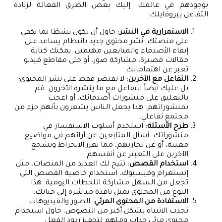
بوجودهم في عالمك. إليك بعض الطرق الفعالة لزيادة
التفاعل ببروفايلك:
الاستمرارية في النشر
: حاول أن تكون نشطًا بما يكفي
على منصتك. نشر محتوى جديد بانتظام يساعد على
إبقاء الأصدقاء والمتابعين مهتمين. يمكنك كتابة
مقالات قصيرة، مشاركة صور، أو حتى مقاطع فيديو
تعبر عن اهتماماتك.
التفاعل مع الآخرين
: لا تقتصر فقط على نشر المحتوى؛
بل عليك أيضاً التفاعل مع ما ينشره الآخرون. قم
بالتعليق على منشورات أصدقائك، أو اعجب
بمنشوراتهم. هذا يجعل الناس يشعرون بأنهم جزء من
مجتمع تفاعلي.
طرح الأسئلة
: استخدم أسلوب الاستفسار في
منشوراتك. أسأل المتابعين عن آرائهم في مواضيع
معينة، أو عن تجاربهم، مما يعزز الانخراط ويشجع
الآخرين على التعبير عن أنفسهم.
استخدام القصص
: تتيح لك العديد من المنصات، مثل
إنستغرام وفيسبوك، استخدام خاصية القصص التي
تجعل من السهل مشاركة اللحظات اليومية. هذا
النوع من المحتوى يمثل نافذة مباشرة إلى حياتك.
الاستفادة من المحتوى المرئي
: الصور والفيديوهات
تجذب الانتباه بشكل أكبر من النصوص. حاول استخدام
محتوى مرئي جذاب وملهم لتحفيز ردود الفعل