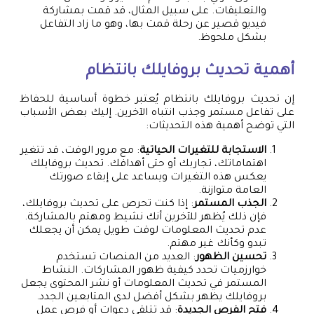
والتعليقات. على سبيل المثال، قد قمت بمشاركة
فيديو قصير عن رحلة قمت بها، وهو ما زاد التفاعل
بشكل ملحوظ.
أهمية تحديث بروفايلك بانتظام
إن تحديث بروفايلك بانتظام يُعتبر خطوة أساسية للحفاظ
على تفاعل مستمر وجذب انتباه الآخرين. إليك بعض الأسباب
التي توضح أهمية هذه التحديثات:
الاستجابة للتغيرات الحياتية
: مع مرور الوقت، قد تتغير
اهتماماتك، تجاربك أو حتى أهدافك. تحديث بروفايلك
يعكس هذه التغيرات ويساعد على إبقاء صورتك
العامة متوازنة.
الجذب المستمر
: إذا كنت تحرص على تحديث بروفايلك،
فإن ذلك يُظهر للآخرين أنك نشيط ومهتم بالمشاركة.
عدم تحديث المعلومات لوقت طويل يمكن أن يجعلك
تبدو وكأنك غير مهتم.
تحسين الظهور
: العديد من المنصات تستخدم
خوارزميات تحدد كيفية ظهور المشاركات. النشاط
المستمر في تحديث المعلومات أو نشر المحتوى يجعل
بروفايلك يظهر بشكل أفضل لدى المتابعين الجدد.
فتح الفرص الجديدة
: قد تتلقى دعوات أو فرص عمل