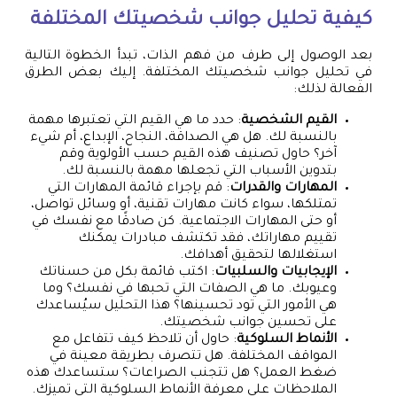
كيفية تحليل جوانب شخصيتك المختلفة
بعد الوصول إلى طرف من فهم الذات، تبدأ الخطوة التالية
في تحليل جوانب شخصيتك المختلفة. إليك بعض الطرق
الفعالة لذلك:
القيم الشخصية
: حدد ما هي القيم التي تعتبرها مهمة
بالنسبة لك. هل هي الصداقة، النجاح، الإبداع، أم شيء
آخر؟ حاول تصنيف هذه القيم حسب الأولوية وقم
بتدوين الأسباب التي تجعلها مهمة بالنسبة لك.
المهارات والقدرات
: قم بإجراء قائمة المهارات التي
تمتلكها، سواء كانت مهارات تقنية، أو وسائل تواصل،
أو حتى المهارات الاجتماعية. كن صادقًا مع نفسك في
تقييم مهاراتك، فقد تكتشف مبادرات يمكنك
استغلالها لتحقيق أهدافك.
الإيجابيات والسلبيات
: اكتب قائمة بكل من حسناتك
وعيوبك. ما هي الصفات التي تحبها في نفسك؟ وما
هي الأمور التي تود تحسينها؟ هذا التحليل سيُساعدك
على تحسين جوانب شخصيتك.
الأنماط السلوكية
: حاول أن تلاحظ كيف تتفاعل مع
المواقف المختلفة. هل تتصرف بطريقة معينة في
ضغط العمل؟ هل تتجنب الصراعات؟ ستساعدك هذه
الملاحظات على معرفة الأنماط السلوكية التي تميزك.