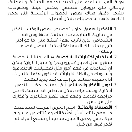
هوية الفرد يساعده على تحديد أهدافه الحياتية والمهنية،
وبالتالي خلق بروفايل شخصي يعكس قيمه وطموحاته
بشكل دقيق. هناك بعض الخطوات الرئيسية التي يمكن
اتباعها لفهم شخصيتك بشكل أفضل:
التفكير العميق
: حاول تخصيص بعض الوقت للتفكير
في تجاربك السابقة، ماذا تعلمت منها ومن هم
الأشخاص الذين تأثرت بهم؟ أسئلة مثل: ما هو أكثر
شيء يجلب لك السعادة؟ أو، كيف تفضل قضاء
وقتك؟
استخدام اختبارات الشخصية
: هناك اختبارا شخصية
شهيرة مثل اختبار “مايرز-بريجز” و”اختبار الألوان” يمكن
أن تساعدك في فهم أمورٍ مثل تفضيلاتك الاجتماعية
وأسلوبك في اتخاذ القرارات. قد تكون هذه الاختبارات
أداة مفيدة تساعد في إضافة بُعد جديد لفهمك.
تدوين الأفكار والمشاعر
: أبقي دفتر ملاحظات لتدوين
أفكارك ومشاعرك بشكل منتظم. هذا سيمكنك من
مراجعة تقدمك وفهم كيف تتغير مشاعرك وأفكارك
على مر الزمن.
الأصدقاء والعائلة
: امنح الآخرين الفرصة لمساعدتك
في فهم ذاتك. أسأل أصدقائك وعائلتك عن ما يرونه
فيك، ففي بعض الأحيان، قد نجد أو نسمع أشياء لم
نفكر فيها من قبل.