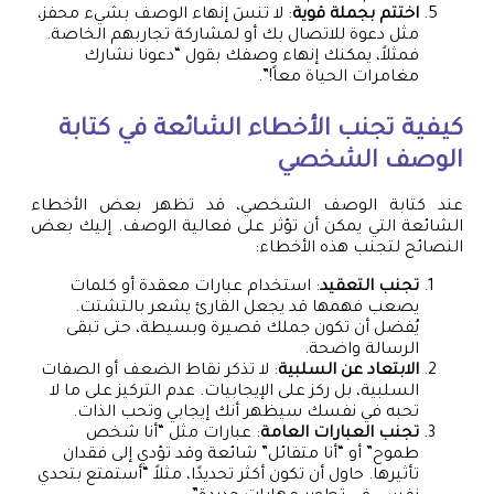
اختتم بجملة قوية
: لا تنسَ إنهاء الوصف بشيء محفز،
مثل دعوة للاتصال بك أو لمشاركة تجاربهم الخاصة.
فمثلاً، يمكنك إنهاء وصفك بقول “دعونا نشارك
مغامرات الحياة معاً!”.
كيفية تجنب الأخطاء الشائعة في كتابة
الوصف الشخصي
عند كتابة الوصف الشخصي، قد تظهر بعض الأخطاء
الشائعة التي يمكن أن تؤثر على فعالية الوصف. إليك بعض
النصائح لتجنب هذه الأخطاء:
تجنب التعقيد
: استخدام عبارات معقدة أو كلمات
يصعب فهمها قد يجعل القارئ يشعر بالتشتت.
يُفضل أن تكون جملك قصيرة وبسيطة، حتى تبقى
الرسالة واضحة.
الابتعاد عن السلبية
: لا تذكر نقاط الضعف أو الصفات
السلبية، بل ركز على الإيجابيات. عدم التركيز على ما لا
تحبه في نفسك سيظهر أنك إيجابي وتحب الذات.
تجنب العبارات العامة
: عبارات مثل “أنا شخص
طموح” أو “أنا متفائل” شائعة وقد تؤدي إلى فقدان
تأثيرها. حاول أن تكون أكثر تحديدًا، مثلاً “أستمتع بتحدي