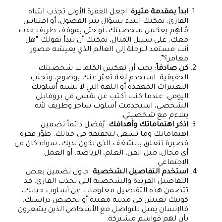
ابدأ بمقدمة مثيرة
: اجعل الفقرة الأولى تجذب انتباه
القارئ. يمكنك البدء بسؤال يثير الفضول، أو اقتباس
مُلهِم يعكس شخصيتك، أو حتى بموقف طريف حدث
معك. على سبيل المثال، يمكنك أن تبدأ بقولك “هل
أنت مستعد للرحلة إلى العالم الذي يعيشه مصور
مغامر؟”.
كن صادقاً
: يجب أن تعكس الكلمات شخصيتك
الحقيقية. استخدم لغة تعبّر عنك بوضوح، وتجنب
التعبيرات المعقدة أو اللغة التي لا تشبه أسلوبك
اليومي. عندما كنت أكتب عن نفسي في بروفايلي
الشخصي، استخدمت أسلوب ساخر وطريف لأنه
يتلاءم مع شخصيتي.
اذكر اهتماماتك وأهدافك
: يُفضل دائماً تضمين
اهتماماتك وما تسعى لتحقيقه في حياتك. طوّر فقرة
قصيرة تتعلق بالشغف الذي تكون لديك، سواء كان في
أي مجال، مثل الفن، العلم، الرياضة، أو العمل
الاجتماعي.
استخدم التفاصيل الشخصية
: حاول تضمين بعض
التفاصيل الفريدة والشخصية التي تجذب القارئ. قد
تتضمن هذه التفاصيل معلومات عن أسلوب حياتك،
كونيك تعيش في مدينة معينة أو تخصص دراستك.
فالإنسان يميل للتواصل مع الأشخاص الذين يشعرون
بأن لهم قواسم مشتركة.