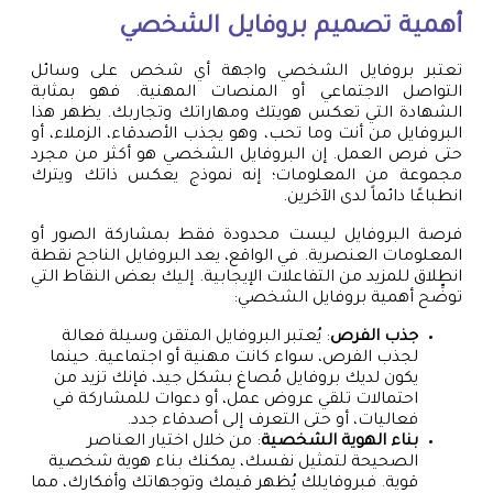
أهمية
تصميم بروفايل
الشخصي
تعتبر بروفايل الشخصي واجهة أي شخص على وسائل
التواصل الاجتماعي أو المنصات المهنية. فهو بمثابة
الشهادة التي تعكس هويتك ومهاراتك وتجاربك. يظهر هذا
البروفايل من أنت وما تحب، وهو يجذب الأصدقاء، الزملاء، أو
حتى فرص العمل. إن البروفايل الشخصي هو أكثر من مجرد
مجموعة من المعلومات؛ إنه نموذج يعكس ذاتك ويترك
انطباعًا دائماً لدى الآخرين.
فرصة البروفايل ليست محدودة فقط بمشاركة الصور أو
المعلومات العنصرية. في الواقع، يعد البروفايل الناجح نقطة
انطلاق للمزيد من التفاعلات الإيجابية. إليك بعض النقاط التي
توضِّح أهمية بروفايل الشخصي:
جذب الفرص
: يُعتبر البروفايل المتقن وسيلة فعالة
لجذب الفرص، سواء كانت مهنية أو اجتماعية. حينما
يكون لديك بروفايل مُصاغ بشكل جيد، فإنك تزيد من
احتمالات تلقي عروض عمل، أو دعوات للمشاركة في
فعاليات، أو حتى التعرف إلى أصدقاء جدد.
بناء الهوية الشخصية
: من خلال اختيار العناصر
الصحيحة لتمثيل نفسك، يمكنك بناء هوية شخصية
قوية. فبروفايلك يُظهر قيمك وتوجهاتك وأفكارك، مما