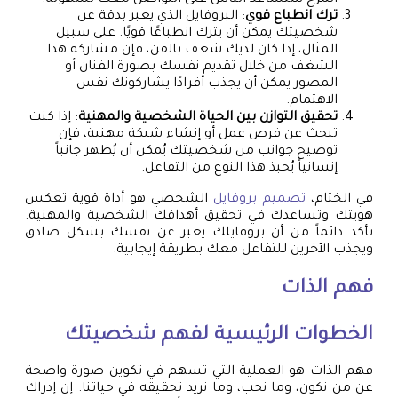
المرح سيساعد الناس على التواصل معك بسهولة.
ترك انطباع قوي
: البروفايل الذي يعبر بدقة عن
شخصيتك يمكن أن يترك انطباعًا قويًا. على سبيل
المثال، إذا كان لديك شغف بالفن، فإن مشاركة هذا
الشغف من خلال تقديم نفسك بصورة الفنان أو
المصور يمكن أن يجذب أفرادًا يشاركونك نفس
الاهتمام.
تحقيق التوازن بين الحياة الشخصية والمهنية
: إذا كنت
تبحث عن فرص عمل أو إنشاء شبكة مهنية، فإن
توضيح جوانب من شخصيتك يُمكن أن يُظهر جانباً
إنسانياً يُحبذ هذا النوع من التفاعل.
في الختام،
تصميم بروفايل
الشخصي هو أداة قوية تعكس
هويتك وتساعدك في تحقيق أهدافك الشخصية والمهنية.
تأكد دائماً من أن بروفايلك يعبر عن نفسك بشكل صادق
ويجذب الآخرين للتفاعل معك بطريقة إيجابية.
فهم الذات
الخطوات الرئيسية لفهم شخصيتك
فهم الذات هو العملية التي تسهم في تكوين صورة واضحة
عن من نكون، وما نحب، وما نريد تحقيقه في حياتنا. إن إدراك