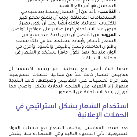
الشعار في جميع الأحجام وضمان عدم فقدان
التفاصيل هو أمر بالغ الأهمية.
التناسب
: تأكّد من أن الشعار يحتفظ بتناسبه في
الاستخدامات المختلفة. يجب أن يتمتع بحجمٍ كبير
للكتيبات الدعائية، ولكنه أيضًا يجب أن يكون بصريًا
مرضٍ عند الاستخدام كرمز صغير على مواقع التواصل.
المرونة
: من الأفضل أن يكون لديك عدة نسخ من
الشعار بأحجام وأنماط مختلفة، بما في ذلك نسخة
بالألوان الكاملة، ونُسخ بالأبيض والأسود، وأخرى في
ألوان متباينة. بهذا تكون جاهزًا لاستخدام الشعار في
مختلف السياقات.
عندما كنت أعمل مع منظمة غير ربحية، اكتشفنا أن
مقاييس الشعار كانت تحدّ من فعالية الحملات التسويقية.
بعد إجراء تحسينات على المقاييس وضبطها، كانت النتيجة
مبهرة: زاد التعرف على العلامة التجارية بشكل واضح، مما
أدى إلى زيادة الاستجابة من الجمهور.
استخدام الشعار بشكل استراتيجي في
الحملات الإعلانية
بعد ضبط المقاييس وتكييف الشعار مع مختلف المواد
التسويقية، تأتي الخطوة التالية وهي الاستفادة منه بشكل