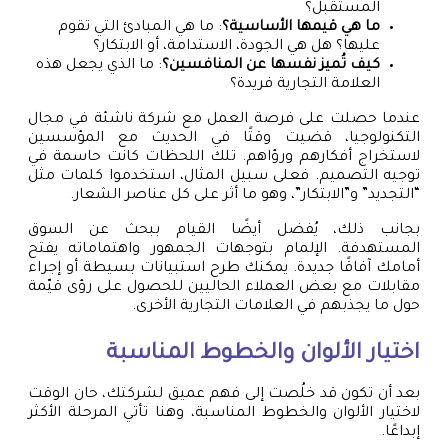
المستقبل؟
ما هي قيمها الأساسية؟
: ما هي المبادئ التي تقوم
عليها؟ هل هي الجودة، الاستدامة، أو الابتكار؟
كيف تُميز نفسها عن المنافسين؟
: ما الذي يجعل هذه
العلامة التجارية فريدة؟
عندما حصلت على فرصة العمل مع شركة ناشئة في مجال
التكنولوجيا، قضيت وقتًا في الحديث مع المؤسسين
لاستخراج أفكارهم ورؤاهم. تلك اللحظات كانت حاسمة في
توجيه التصميم. فعلى سبيل المثال، استخدموا كلمات مثل
“التجديد” و”الابتكار”، وهو ما أثر على كل عناصر الشعار.
بجانب ذلك، يُفضل أيضًا القيام ببحث عن السوق
المستهدفة. الإلمام بتوجهات الجمهور واهتماماته يفتح
أمامك آفاقًا جديدة. يمكنك طرح استبيانات بسيطة أو إجراء
مقابلات مع بعض العملاء الحاليين للحصول على رؤى قيّمة
حول ما يجذبهم في العلامات التجارية الأخرى.
اختيار الألوان والخطوط المناسبة
بعد أن تكون قد خلُصت إلى فهم عميق لشركتك، حان الوقت
لاختيار الألوان والخطوط المناسبة، وهنا تأتي المرحلة الأكثر
إبداعًا.