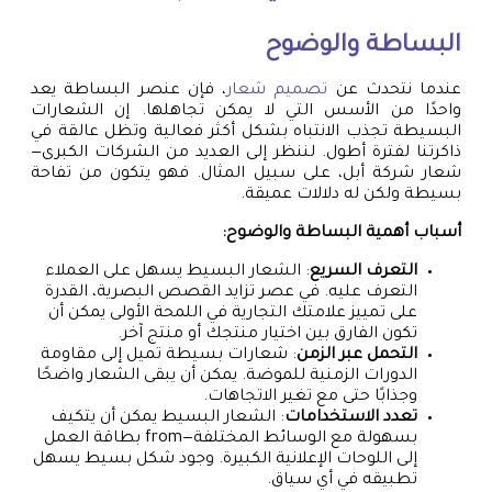
البساطة والوضوح
عندما نتحدث عن
تصميم شعار
، فإن عنصر البساطة يعد
واحدًا من الأسس التي لا يمكن تجاهلها. إن الشعارات
البسيطة تجذب الانتباه بشكل أكثر فعالية وتظل عالقة في
ذاكرتنا لفترة أطول. لننظر إلى العديد من الشركات الكبرى—
شعار شركة أبل، على سبيل المثال. فهو يتكون من تفاحة
بسيطة ولكن له دلالات عميقة.
أسباب أهمية البساطة والوضوح:
التعرف السريع
: الشعار البسيط يسهل على العملاء
التعرف عليه. في عصر تزايد القصص البصرية، القدرة
على تمييز علامتك التجارية في اللمحة الأولى يمكن أن
تكون الفارق بين اختيار منتجك أو منتج آخر.
التحمل عبر الزمن
: شعارات بسيطة تميل إلى مقاومة
الدورات الزمنية للموضة. يمكن أن يبقى الشعار واضحًا
وجذابًا حتى مع تغير الاتجاهات.
تعدد الاستخدامات
: الشعار البسيط يمكن أن يتكيف
بسهولة مع الوسائط المختلفة—from بطاقة العمل
إلى اللوحات الإعلانية الكبيرة. وجود شكل بسيط يسهل
تطبيقه في أي سياق.