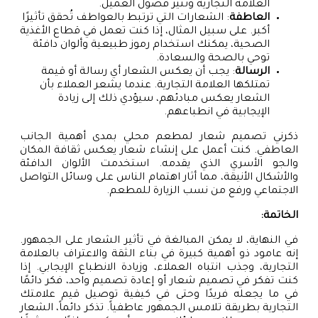
العلامة التجارية وتثير فضول العميل.
العاطفة
: الشعارات التي ترتبط بالعواطف تُحقق تأثيرًا
أكبر. على سبيل المثال، إذا كنت تعمل في قطاع الأغذية
الصحية، يمكنك استخدام رموز طبيعية وألوان دافئة
توحي بالصحة والسعادة.
الرسالة
: يجب أن يعكس الشعار أي رسالة أو قيمة
تمتلكها العلامة التجارية. عندما يشعر العملاء بأن
الشعار يعكس مبادئهم، سيؤدي ذلك إلى زيادة
الإيجابية في انطباعهم.
ذكرني تصميم شعار لمطعم محلي بمدى أهمية الجانب
العاطفي. كنت أعمل على إنشاء شعار يعكس ثقافة المكان
والجو الأسري الذي يقدمه. استخدمت الألوان الدافئة
والأشكال الأنيقة، مما أثار اهتمام الناس على وسائل التواصل
الاجتماعي ورفع من نسب الزيارة للمطعم.
الخاتمة:
في النهاية، لا يمكن المبالغة في تأثير الشعار على الجمهور.
إنه عامود ذو أهمية كبيرة في بناء الثقة والاعتراف بالعلامة
التجارية، وجذب انتباه العملاء، وزيادة الانطباع الإيجابي. إذا
كنت تفكر في تصميم شعار أو إعادة تصميم واحد، فكر دائمًا
في ما يجعله فريدًا وحتى في كيفية توصيل قيم علامتك
التجارية بطريقة تلامس الجمهور عاطفياً. تذكر دائماً، الشعار