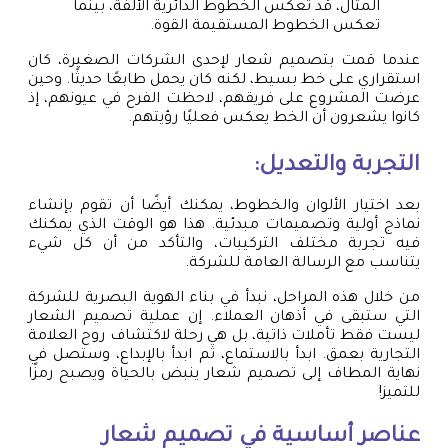
المثال، قد تعكس الخطوط الدائرية الألفة، بينما
تعكس الخطوط المستقيمة القوة.
عندما قمت بتصميم شعار لإحدى الشركات الصغيرة، كان
استقراري على خط بسيط، لكنه كان يحمل طابعًا حديثًا. وحين
عرضت المشروع على فريقهم، لاحظت الفرح في عيونهم، إذ
كانوا يشعرون أن الخط يعكس فعليًا رؤيتهم.
التجربة والتعديل:
بعد اختيار الألوان والخطوط، يمكنك أيضًا أن تقوم بإنشاء
نماذج أولية وتصميمات مبدئية. هذا هو الوقت الذي يمكنك
فيه تجربة مختلف التركيبات، والتأكد من أن كل شيء
يتناسب مع الرسالة العامة للشركة.
من خلال هذه المراحل، نبدأ في بناء الهوية البصرية للشركة
التي ستبقى في أذهان العملاء. إن عملية تصميم الشعار
ليست فقط تأملات ذاتية، بل هي رحلة لاكتشاف روح العلامة
التجارية بعمق. ابدأ بالاستماع، ثم ابدأ بالإبداع، وستصل في
نهاية المطاف إلى تصميم شعار ينبض بالحياة ويصبح رمزًا
للتميز!
عناصر أساسية في
تصميم شعار