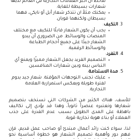
نلاحظ أن أكبر العلامات التجارية في العالم لديها
شعارات بسيطة للغاية.
يمكنك مثلاً ان تتذكر شعار أبل أو نايكي، فهما
بسيطان ولكنهما قويان.
التكيف
:
يجب أن يكون الشعار قابلًا للتكيف مع مختلف
المنصات والوسائط. من الضروري أن يبدو
الشعار جيدًا على جميع أحجام الطباعة
والوسائط الرقمية.
التفرد
:
التصميم الفريد يجعل الشعار مميزًا ويمنع أي
التباس بينه وبين شعارات المنافسين.
مدة الاستدامة
:
عليك تجنب التوجهات المؤقتة. شعار جيد يدوم
لفترة طويلة ويعكس استمرارية العلامة
التجارية.
للأسف، هناك الكثير من الشركات التي تستخف بتصميم
شعارها وتعتبره عنصراً ثانوياً، وهذا قد يؤدي إلى تكاليف
باهظة على المدى الطويل بسبب عدم القدرة على جذب
العملاء أو بناء هوية تجارية قوية.
لذا، سواء كنت رائد أعمال مبتدئ أو صاحب عمل قديم، فإن
فهم دور وأهمية تصميم الشعار هو خطوة أساسية نحو