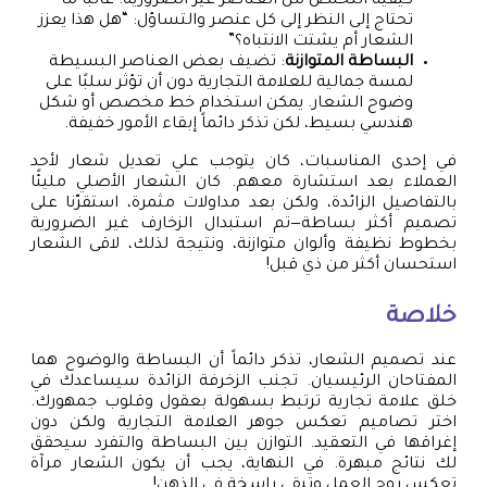
كيفية التخلص من العناصر غير الضرورية. غالبًا ما
تحتاج إلى النظر إلى كل عنصر والتساؤل: “هل هذا يعزز
الشعار أم يشتت الانتباه؟”
البساطة المتوازنة
: تضيف بعض العناصر البسيطة
لمسة جمالية للعلامة التجارية دون أن تؤثر سلبًا على
وضوح الشعار. يمكن استخدام خط مخصص أو شكل
هندسي بسيط، لكن تذكر دائماً إبقاء الأمور خفيفة.
في إحدى المناسبات، كان يتوجب علي تعديل شعار لأحد
العملاء بعد استشارة معهم. كان الشعار الأصلي مليئًا
بالتفاصيل الزائدة، ولكن بعد مداولات مثمرة، استقرّنا على
تصميم أكثر بساطة—تم استبدال الزخارف غير الضرورية
بخطوط نظيفة وألوان متوازنة، ونتيجة لذلك، لاقى الشعار
استحسان أكثر من ذي قبل!
خلاصة
عند تصميم الشعار، تذكر دائماً أن البساطة والوضوح هما
المفتاحان الرئيسيان. تجنب الزخرفة الزائدة سيساعدك في
خلق علامة تجارية ترتبط بسهولة بعقول وقلوب جمهورك.
اختر تصاميم تعكس جوهر العلامة التجارية ولكن دون
إغراقها في التعقيد. التوازن بين البساطة والتفرد سيحقق
لك نتائج مبهرة. في النهاية، يجب أن يكون الشعار مرآة
تعكس روح العمل وتبقى راسخة في الذهن!