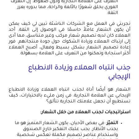
التعرف على العلامة التجارية ودون ضغوط. إن التعرف
الفوري يخلق شعورًا بالألفة والراحة، مما بدوره يعزز
الثقة.
تجربتي في العمل مع الشركات الناشئة تبين لي كيف يمكن
أن يكون الشعار عاملاً حاسمًا في الوصول إلى الثقة. أحد
العملاء كان لديه تصميم شعار مركب وغير متناسق، مما أدى
إلى ارتباك العملاء وزيادة الشكوك حول جودة منتجاتهم. فور
إعادة تصميم الشعار بشكل بسيط وفعال، أصبح العملاء
أكثر استجابة وتمكنوا من التعرف على العلامة بسهولة.
جذب انتباه العملاء وزيادة الانطباع
الإيجابي
الشعار هو أيضًا أداة لجذب انتباه العملاء وزيادة الانطباع
الإيجابي عن العلامة التجارية. في زمن مليء بالاختيارات، كيف
تستطيع أن تجعل علامتك التجارية تتألق؟
استراتيجيات لجذب العملاء من خلال الشعار:
التميّز
: في بعض الأحيان، يكون الشعار المتميز هو ما
يجذب الأنظار. يجب عليك التفكير خارج الصندوق
واستخدام عناصر تصميم مكملة تعكس شخصية