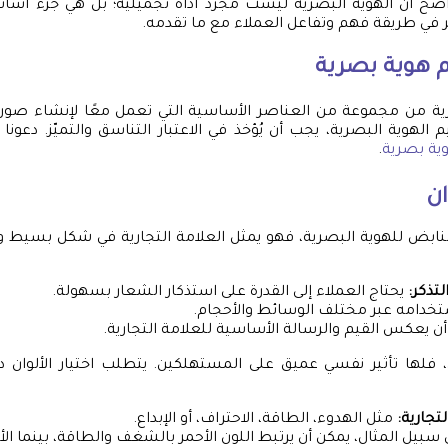
واضح أن الهوية البصرية ليست مجرد أداة تجميلية؛ بل هي جزء أسا
ثر في طريقة فهم وتفاعل العملاء مع ما تقدمه.
 هوية بصرية
رية من مجموعة من العناصر الأساسية التي تعمل معًا لإنشاء صورة
م الهوية البصرية، يجب أن يُؤخذ في الاعتبار التناسق والتميّز. دعو
ية بصرية
.
ان
لنابض للهوية البصرية، فهو يمثل العلامة التجارية في شكل بسيط و
لتذكر:
يحتاج العملاء إلى القدرة على استذكار الشعار بسهولة.
خدامه عبر مختلف الوسائط والأحجام.
ن يعكس القيم والرسالة الأساسية للعلامة التجارية.
ن، فلها تأثير نفسي عميق على المستهلكين. يتطلب اختيار الألوان
تجارية:
مثل الهدوء، الطاقة، الاحتراف، أو الإبداع.
سبيل المثال، يمكن أن يرتبط اللون الأحمر بالشغف والطاقة، بينما الأز