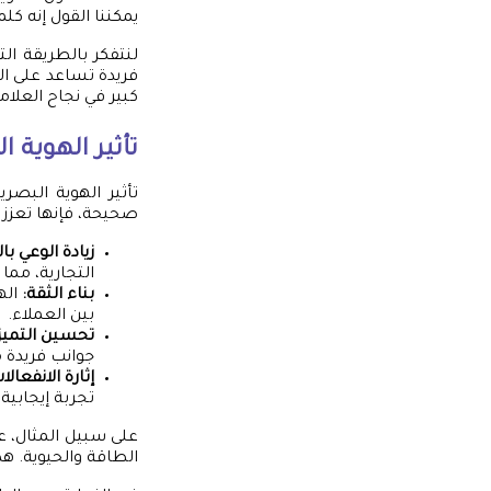
يمكننا القول إنه كلم
لنتفكر بالطريقة ال
فريدة تساعد على ال
كبير في نجاح العلامة
تأثير الهوية ا
تأثير الهوية البصر
صحيحة، فإنها تعزز م
زيادة الوعي با
التجارية، مما
بناء الثقة:
الهو
بين العملاء.
تحسين التميز:
جوانب فريدة م
إثارة الانفعالا
تجربة إيجابية
الطاقة والحيوية. ه