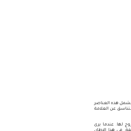
. تشمل هذه العناصر
متناسق عن العلامة
وج لها. عندما يرى
ة. في هذا الإطار،