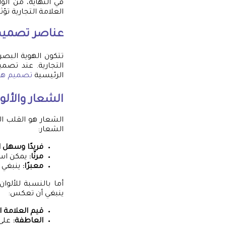
في النهاية، من ال
العلامة التجارية تؤ
عناصر
تصميم
تتكون الهوية البص
التجارية. عند تصمي
الرئيسية
تصميم هو
الشعار والألو
الشعار هو القلب ا
الشعار:
فريدًا وسهل ا
مرنًا:
يمكن است
معبرًا:
ينبغي أ
أما بالنسبة للألوا
ينبغي أن تعكس:
قيم العلامة ال
العاطفة:
على 