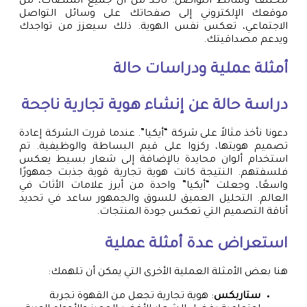
مختلف وسائط التواصل. تأكد من أن جميع المنصات، من
موقعك الإلكتروني إلى صفحاتك على وسائل التواصل
الاجتماعي، تعكس نفس الهوية. ذلك سيعزز من تواجدك
ويدعم مصداقيتك.
أمثلة عملية ودراسات حالة
دراسة حالة عن إنشاء هوية تجارية ناجحة
دعونا نأخذ مثالاً على شركة “أيكيا”. عندما قررت الشركة إعادة
تصميم هويتها، ركزوا على قيم البساطة والوظيفية. تم
استخدام ألوان محايدة بالإضافة إلى شعار بسيط يعكس
فلسفتهم. النتيجة كانت هوية تجارية قوية جذبت جمهورًا
واسعًا، وجعلت “أيكيا” واحدة من أبرز علامات الأثاث في
العالم. التحليل العميق للسوق والجمهور ساعد في تحديد
أناقة التصميم التي تعكس جودة المنتجات.
استعراض عدة أمثلة عملية
هنا بعض الأمثلة العملية الأخرى التي يمكن أن تلهمك:
ستاربكس
: هوية تجارية تجعل من القهوة تجربة