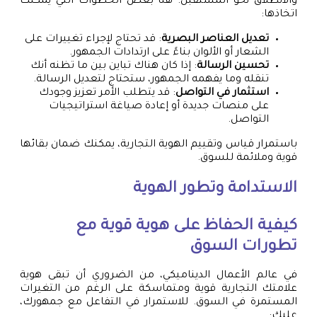
والانطلاق نحو المستقبل. هنا بعض الخطوات التي يمكنك
اتخاذها:
تعديل العناصر البصرية
: قد تحتاج لإجراء تغييرات على
الشعار أو الألوان بناءً على ارتدادات الجمهور.
تحسين الرسالة
: إذا كان هناك تباين بين ما تظنه أنك
تنقله وما يفهمه الجمهور، ستحتاج لتعديل الرسالة.
استثمار في التواصل
: قد يتطلب الأمر تعزيز وجودك
على منصات جديدة أو إعادة صياغة استراتيجيات
التواصل.
باستمرار قياس وتقييم الهوية التجارية، يمكنك ضمان بقائها
قوية وملائمة للسوق.
الاستدامة وتطور الهوية
كيفية الحفاظ على هوية قوية مع
تطورات السوق
في عالم الأعمال الديناميكي، من الضروري أن تبقى هوية
علامتك التجارية قوية ومتماسكة على الرغم من التغيرات
المستمرة في السوق. للاستمرار في التفاعل مع جمهورك،
عليك: