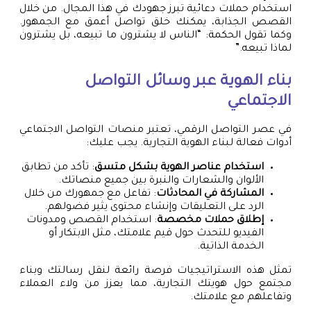
استخدام حملات دعائية تبرز جهودك في هذا المجال. من خلال
القصص الجذابة، يمكنك خلق تواصل أعمق مع الجمهور.
وكما تقول الحكمة: “الناس لا يشترون ما تبيعه، بل يشترون
لماذا تبيعه.”
بناء الهوية عبر وسائل التواصل
الاجتماعي
في عصر التواصل الرقمي، تعتبر منصات التواصل الاجتماعي
أدوات فعالة لبناء الهوية التجارية. يجب عليك:
استخدام عناصر الهوية بشكل متسق
: تأكد من تطابق
الألوان والشعارات والنبرة بين جميع منصاتك.
المشاركة في المحادثات
: تفاعل مع جمهورك من خلال
الرد على التعليقات وإنشاء محتوى يثير فضولهم.
إطلاق حملات مخصصة
: استخدام القصص ومدونات
الفيديو للتحدث حول قيم علامتك، مثل الابتكار أو
الخدمة الذاتية.
تمثل هذه الاستراتيجيات فرصة رائعة لنقل رسالتك وبناء
مجتمع حول هويتك التجارية، مما يعزز من ولاء العملاء
وتفاعلهم مع علامتك.