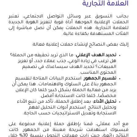
العلامة التجارية
بجانب التسويق عبر وسائل التواصل الاجتماعي، تعتبر
الحملات الإعلانية الموجهة أداة قوية لتعزيز الهوية الجديدة
للعلامة التجارية. هذه الحملات يمكن أن تصل مباشرة إلى
الفئات المستهدفة بكفاءة عالية.
إليك بعض النصائح لإنشاء حملات إعلانية فعالة:
تحديد الهدف الإعلاني
: ما الذي تريد تحقيقه من الحملة؟
هل ترغب في زيادة الوعي، جذب عملاء جدد، أو تعزيز
المبيعات؟ تحديد الهدف سيساعدك في تصميم
المحتوى المناسب.
تقسيم الجمهور
: استخدم البيانات المتاحة لتقسيم
الجمهور بناءً على السلوك والاهتمامات. هذا يمكن أن
يزيد من فعالية الحملة بشكل كبير؛ كلما كان الإعلان
مخصصًا، كلما كانت الاستجابة أفضل.
تحليل الأداء
: بعد إطلاق الحملة، تأكد من تتبع الأداء
وتحليل النتائج. استخدم أدوات التحليل لفهم
الاستجابة وتعديل الاستراتيجيات حسب الحاجة.
مع أحد عملائي، قمنا بإطلاق حملة إعلانية مدفوعة على
فيسبوك استهدفت شريحة معينة من الجمهور. كانت
النتائج رائعة، حيث زادت معدلات التحويل بنسبة 30% خلال