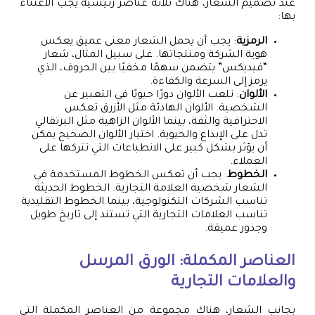
عند تصميم الشعار، هناك ثلاثة عناصر رئيسية يجب الاعتناء
بها:
الرمزية
: يجب أن يحمل الشعار معنى عميق يعكس
هوية الشركة ومنتجاتها. على سبيل المثال، شعار
“فيديكس” يتضمن سهمًا مخفيًا بين الحروف، الذي
يرمز إلى السرعة والكفاءة.
الألوان
: تلعب الألوان دورًا حيويًا في التعبير عن
الشخصية. الألوان الهادئة مثل الأزرق تعكس
الاحترافية والثقة، بينما الألوان الزاهية مثل البرتقالي
تدل على الإبداع والحيوية. اختيار الألوان الصحيح يمكن
أن يؤثر بشكل كبير على الانطباعات التي تتركها على
العملاء.
الخطوط
: يجب أن تعكس الخطوط المستخدمة في
الشعار شخصية العلامة التجارية. الخطوط الحديثة
تناسب الشركات التكنولوجية، بينما الخطوط التقليدية
تناسب العلامات التجارية التي تستند إلى تاريخ طويل
وجذور عميقة.
العناصر المكملة: الورق المرسل
والعلامات التجارية
بجانب الشعار، هناك مجموعة من العناصر المكملة التي