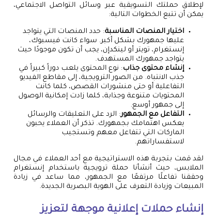
لإطلاق حملتك التسويقية عبر وسائل التواصل الاجتماعي،
يمكن أن تتبع الخطوات التالية:
اختيار المنصات المناسبة
: حدد المنصات التي يتواجد
عليها جمهورك بشكل أكبر. سواء كانت فيسبوك،
إنستغرام، تويتر أو لينكدإن، يجب أن تكون موجودًا حيث
يتواجد جمهورك المستهدف.
إنشاء محتوى جذاب
: نوع المحتوى يلعب دوراً كبيراً في
جذب الانتباه. من الصور الترويجية، إلى مقاطع الفيديو
التفاعلية أو حتى منشورات القصص، كلما كانت
المحتويات متنوعة وجذابة، كلما زادت إمكانية الوصول
إلى جمهور أوسع.
التفاعل مع الجمهور
: الرد على التعليقات والرسائل
يعكس اهتمامك بجمهورك. تذكر أن العملاء يحبون
الماركات التي تتفاعل معهم وتستجيب
لاستفساراتهم.
لقد قمت بتجربة هذه الاستراتيجية مع أحد العملاء في مجال
الملابس، حيث أنشأنا حملة ترويجية باستخدام إنستغرام
وحققنا تفاعلًا مرتفعًا مع الجمهور، مما ساعد في زيادة
المبيعات وزيادة التعرف على الهوية البصرية الجديدة.
إنشاء حملات إعلانية موجهة لتعزيز