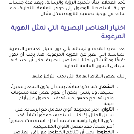
لأحد العملاء. بدأنا بتحديد الرؤية والرسالة، وبعد عدة جلسات
حوارية، استطعنا الوصول إلى جوهر العلامة التجارية، مما
ساعد في توجيه تصميم الهوية بشكل فعَّال.
اختيار العناصر البصرية التي تمثل الهوية
المرغوبة
بعد تحديد الهدف والرسالة، يأتي دور اختيار العناصر البصرية
المناسبة التي تعبر عن الهوية المرغوبة. هنا، يجب أن تكون
دقيقًا ومتأنياً، لأن اختيار العناصر البصرية يمكن أن يحدد كيف
سيتلقى السوق العلامة التجارية.
إليك بعض النقاط الهامة التي يجب التركيز عليها:
الشعار
: كما ذكرنا سابقًا، يجب أن يكون الشعار معبراً،
بسيطاً، ولا ينسى. يمكن أن تقوم بعمل عدة مسودات
وتجربتها مع جمهور مستهدف للحصول على آراء
قيمة.
الألوان
: اختر مجموعة ألوان تتكامل مع الرسالة. على
سبيل المثال، إذا كنت تستهدف جمهوراً شاباً، فقد
تكون الألوان الزاهية مناسبة. أما إذا استهدفت جمهوراً
أكثر نضجاً، فقد تفضل الألوان الكلاسيكية.
الخطوط
: يجب أن تتناغم الخطوط مع باقي العناصر.