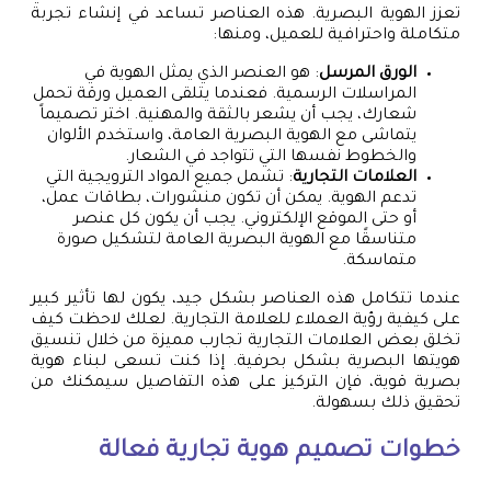
تعزز الهوية البصرية. هذه العناصر تساعد في إنشاء تجربة
متكاملة واحترافية للعميل، ومنها:
الورق المرسل
: هو العنصر الذي يمثل الهوية في
المراسلات الرسمية. فعندما يتلقى العميل ورقة تحمل
شعارك، يجب أن يشعر بالثقة والمهنية. اختر تصميماً
يتماشى مع الهوية البصرية العامة، واستخدم الألوان
والخطوط نفسها التي تتواجد في الشعار.
العلامات التجارية
: تشمل جميع المواد الترويجية التي
تدعم الهوية. يمكن أن تكون منشورات، بطاقات عمل،
أو حتى الموقع الإلكتروني. يجب أن يكون كل عنصر
متناسقًا مع الهوية البصرية العامة لتشكيل صورة
متماسكة.
عندما تتكامل هذه العناصر بشكل جيد، يكون لها تأثير كبير
على كيفية رؤية العملاء للعلامة التجارية. لعلك لاحظت كيف
تخلق بعض العلامات التجارية تجارب مميزة من خلال تنسيق
هويتها البصرية بشكل بحرفية. إذا كنت تسعى لبناء هوية
بصرية قوية، فإن التركيز على هذه التفاصيل سيمكنك من
تحقيق ذلك بسهولة.
خطوات
تصميم هوية تجارية
فعالة