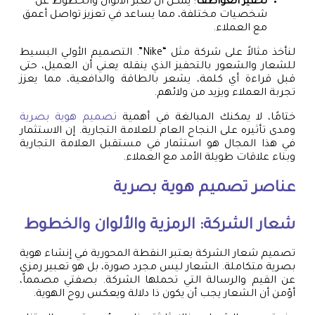
تحفيز العواطف
: يمكن أن تعبر الألوان والخطوط عن
شخصيات مختلفة، مما يساعد في تعزيز تواصل أعمق
مع العملاء.
لنأخذ مثالاً على شركة مثل “Nike”. التصميم الأولي البسيط
للشعار والشعور بالتحفيز الذي ينقله يعني أن العميل، حتى
قبل قراءة أي كلمة، يشعر بالطاقة والدافعية، مما يعزز
تجربة العملاء ويزيد من ولائهم.
ختامًا، لا يمكنك المبالغة في أهمية
تصميم هوية بصرية
ومدى تأثيره على النجاح العام للعلامة التجارية. إن الاستثمار
في هذا المجال هو استثمار في مستقبل العلامة التجارية
وبناء علاقات طويلة الأمد مع العملاء.
عناصر تصميم هوية بصرية
شعار الشركة: الرمزية والألوان والخطوط
تصميم شعار الشركة يعتبر النقطة المحورية في إنشاء هوية
بصرية متكاملة. الشعار ليس مجرد صورة، بل هو تعبير رمزي
عن القيم والرسالة التي تحملها الشركة. بصفتي مصمماً،
أؤمن أن الشعار يجب أن يكون ذا دلالة ويعكس روح الهوية.