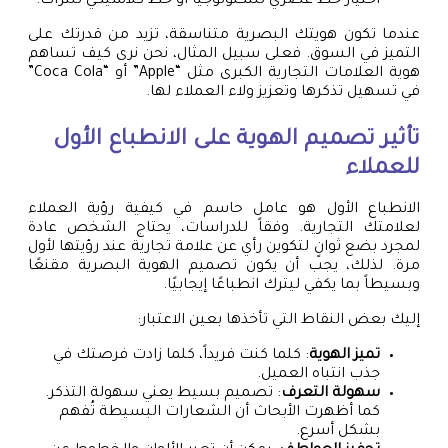
اختيار خط عصري للتكنولوجيا أو خط كلاسيكي للتراث.
عندما تكون هويتك البصرية متناسقة، تزيد من قدرتك على
التميز في السوق. فعلى سبيل المثال، نحن نرى كيف تساهم
هوية العلامات التجارية الكبرى مثل “Apple” أو “Coca Cola”
في تسهيل تذكرها وتعزيز ولاء العملاء لها.
تأثير تصميم الهوية على الانطباع الأول
للعملاء
الانطباع الأول هو عامل حاسم في كيفية رؤية العملاء
لعلامتك التجارية. وفقاً للدراسات، يحتاج الشخص عادة
لمجرد بضع ثوانٍ لتكوين رأي عن علامة تجارية عند رؤيتها لأول
مرة. لذلك، يجب أن يكون تصميم الهوية البصرية مقنعًا
وبسيطاً بما يكفي ليترك انطباعًا إيجابيًا.
إليك بعض النقاط التي تأخذها بعين الاعتبار:
تميز الهوية
: كلما كنت فريداً، كلما زادت فرصتك في
جذب انتباه العميل.
سهولة التعرف
: تصميم بسيط يعني سهولة التذكر.
كما أظهرت الأبحاث أن الشعارات البسيطة تُفهم
بشكل أسرع.