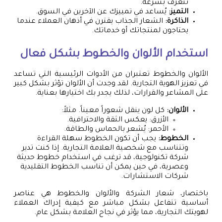
تتعرف بسرعة.
التميز:
يُساعد في تمييزك عن الآخرين في السوق.
الذاكرة:
الشعار الجذاب يقترن في أذهان العملاء عندما
يحتاجون لمنتجاتك أو خدماتك.
استخدام الألوان والخطوط بشكل فعال
الألوان والخطوط تعتبران من الأدوات الرئيسية التي تساعد
في تعزيز الهوية التجارية. لقد وجدت أن الألوان تؤثر بشكل كبير
على المشاعر والقرارات، لذلك يجدر بك اختيارها بعناية.
الألوان:
كل لون ينقل شعوراً معيناً. مثلاً:
الأزرق: يعكس الثقة والاحترافية.
الأحمر: يُشعر بالحماس والطاقة.
الخطوط:
يجب أن تكون الخطوط سهلة القراءة
وتتناسب مع شخصية العلامة التجارية. إذا كنت تدير
شركة تكنولوجية، قد ترغب في استخدام خطوط حديثة
وعصرية، في حين يمكن أن تناسب الخطوط التقليدية
شركات الاستشارات.
باختصار، شعار الشركة والألوان والخطوط هي عناصر
أساسية تتفاعل بشكل مباشر مع كيفية إدراك العملاء
لهويتك التجارية، مما يؤثر في نجاح العلامة بشكل عام.