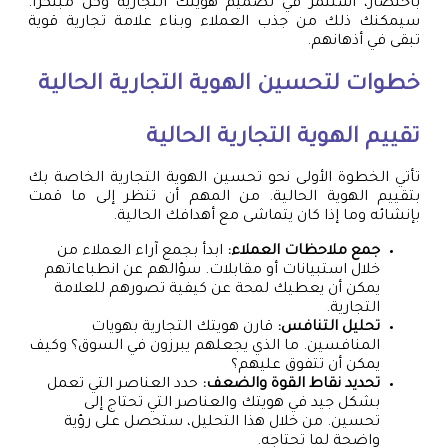
باختصار، استثمر في تصميم هويتك التجارية وكن مبتكرًا.
سيمكنك ذلك من جذب العملاء وبناء علامة تجارية قوية
تبقى في أذهانهم.
خطوات لتحسين الهوية التجارية الحالية
تقييم الهوية التجارية الحالية
تأتي الخطوة الأولى نحو تحسين الهوية التجارية الخاصة بك
بتقييم الهوية الحالية. من المهم أن تنظر إلى ما قمت
بإنشائه وما إذا كان يتماشى مع أهدافك الحالية.
جمع ملاحظات العملاء:
ابدأ بجمع آراء العملاء من
خلال استبيانات أو مقابلات. سؤالهم عن انطباعاتهم
يمكن أن يعطيك لمحة عن كيفية تصورهم للعلامة
التجارية.
تحليل التنافس:
قارن هويتك التجارية بهويات
المنافسين. ما الذي يجعلهم يبرزون في السوق؟ وكيف
يمكن أن تتفوق عليهم؟
تحديد نقاط القوة والضعف:
حدد العناصر التي تعمل
بشكل جيد في هويتك والعناصر التي تحتاج إلى
تحسين. من خلال هذا التحليل، ستحصل على رؤية
واضحة لما تحتاجه.