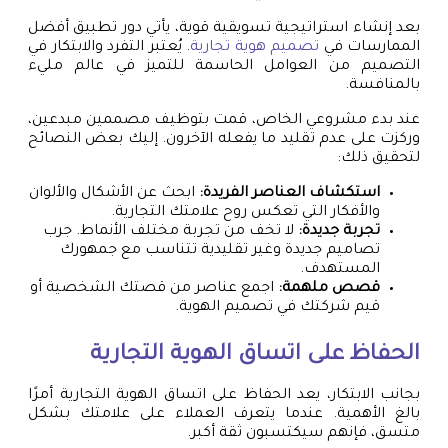
بعد إنشاء استراتيجية تسويقية قوية، يأتي دور تطبيق أفضل
الممارسات في
تصميم هوية تجارية
. يُعتبر التفرد والابتكار في
التصميم من العوامل الحاسمة للتميز في عالم مليء
بالمنافسة.
عند بدء مشروعي الخاص، قمت بتوظيف مصممين مبدعين،
وركزت على عدم تقليد ما يفعله الآخرون. إليك بعض النصائح
لتحقيق ذلك:
استكشاف العناصر الفريدة:
ابحث عن الأشكال والألوان
والأفكار التي تعكس روح علامتك التجارية.
تجربة جديدة:
لا تخف من تجربة مختلف الأنماط. جرب
تصاميم جديدة وغير تقليدية تتناسب مع جمهورك
المستهدف.
قصص ملهمة:
اجمع عناصر من قصتك الشخصية أو
قيم شركتك في تصميم الهوية.
الحفاظ على اتساق الهوية التجارية
بجانب الابتكار، يعد الحفاظ على اتساق الهوية التجارية أمرًا
بالغ الأهمية. عندما يتعرف العملاء على علامتك بشكل
متسق، فإنهم سيكتسبون ثقة أكبر.