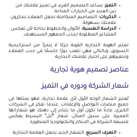
التميز:
يساعد التصميم الفريد في تمييز علامتك من
بين العديد من الخيارات المتاحة.
الذكريات:
التصاميم المتكاملة تجعل العملاء يتذكرون
علامتك بسهولة.
الدراسة النفسية:
الألوان والخطوط بحاجة لأن تعكس
المشاعر المطلوبة لجذب الجمهور المستهدف.
تعتبر الهوية التجارية القوية جزءًا لا يتجزأ من استراتيجية
التسويق، وبالتالي فهي تلعب دورًا حاسمًا في جذب العملاء
وتحفيزهم على اختيار علامتك التجارية.
عناصر
تصميم هوية تجارية
شعار الشركة ودوره في التميز
يُعتبر الشعار الوجه الأول لأي علامة تجارية، فهو يمثلها في
جميع منصات التواصل والإعلانات. عندما تفكر في الشركات
الكبرى، عادةً ما تكون أول ما يتبادر إلى ذهنك هو شعاراتها
المميزة. على سبيل المثال، شعار “أبل” البسيط يعكس
فلسفة الشركة في الابتكار والتكنولوجيا المتطورة.
التعرف السريع:
الشعار الجيد يجعل العلامة التجارية