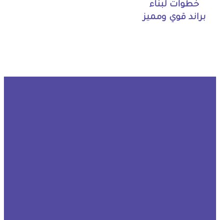
خطوات لبناء
براند قوي ومميز