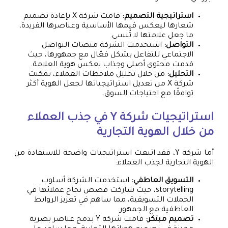
استراتيجية التصميم:
قامت شركة X بإعادة تصميم
شعارها ليعكس قيمها الأساسية وعناصرها الفريدة،
ما جعل علامتها لا تُنسى.
التواصل:
استخدمت الشركة منصات التواصل
الاجتماعي للتفاعل بشكل فعّال مع جمهورها، حيث
قدمت محتوى أصلي وجذاب يعكس هوية العلامة.
التحليل:
من خلال تحليل ملاحظات العملاء، تمكنت
شركة X من تعديل استراتيجياتها لجعل الهوية أكثر
توافقًا مع احتياجات السوق.
استراتيجيات شركة Y في جذب العملاء
من خلال الهوية التجارية
أما شركة Y، فقد اتبعت استراتيجيات واضحة للاستفادة من
الهوية التجارية لجذب العملاء:
التسويق العاطفي:
استخدمت الشركة أسلوب
storytelling، حيث شاركت قصص نجاح عملائها في
الحملات التسويقية، مما ساهم في تعزيز الروابط
العاطفية مع الجمهور.
تصميم مبتكر:
قامت شركة Y بدمج عناصر بصرية