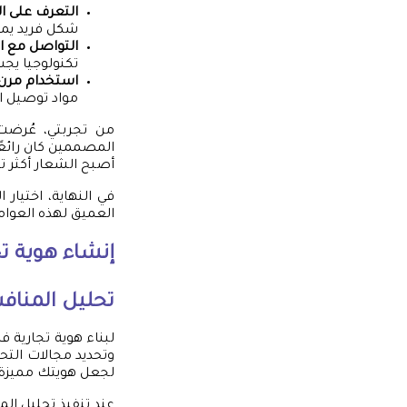
التعرف على ال
شكل فريد يمك
التواصل مع ا
تكنولوجيا يجب 
استخدام مرن:
مواد توصيل الت
من تجربتي، عُرضت
المصممين كان رائعًا
أصبح الشعار أكثر تميّ
في النهاية، اختيار
العميق لهذه العوا
إنشاء هوية تج
تحليل المناف
لبناء هوية تجارية
وتحديد مجالات التح
لجعل هويتك مميزة.
عند تنفيذ تحليل ال