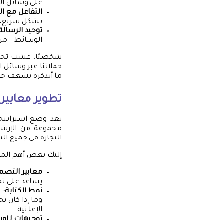
على وسائل التو
التفاعل مع ال
بشكل سريع، مم
توحيد الرسالة
الوسائط – من 
شخصيًا، عشت تجرب
حملاتنا عبر وسائل 
ما أتذكره بشغف حتى
تطوير معايير ا
بعد وضع استراتيجيا
مجموعة من الإرشاد
التجارة في جميع الن
إليك بعض أهم المعا
معايير التصم
يساعد على تح
نمط الكتابة:
ق
وما إذا كان ي
الإعلانية.
توجيهات للوس