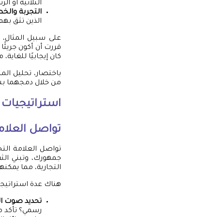
الثلاثية أو 
التجربة والخط
الذين تثق بهم
على سبيل المثال، 
قررت أن أكون جريئًا
كان إيجابيًا للغاية،
باختصار، تحليل الم
من خلال دمجهما بشك
استراتيجيات 
تواصل العلامة
تواصل العلامة الت
جمهورك، وتبني الثق
التجارية، مما يمكن
هناك عدة استراتيجي
تحديد صوت ال
رسمي؟ تأكد م