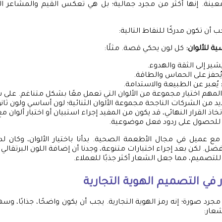
عينة. إنها أكثر من مجرد جمالية؛ بل هي تعكس القيم والمشاعر ال
جب أن تكون مدركًا للنقاط التالية:
ية للألوان:
كل لون يحكي قصة. مثلًا:
شير إلى الثقة والهدوء.
ُحفز على الحماس والطاقة.
يُعبر عن الطبيعة والاستدامة.
مهم اختيار مجموعة من الألوان التي تعمل معًا بشكل متناغم. على س
 من الشركات الناجحة مجموعة الألوان الثنائية؛ لون أساسي ولون ثانو
خاذ القرار النهائي، قد يكون من المفيد إجراء استبيان أو اختبار ألوان
للحصول على ردود فعل موضوعية.
ع عميل في مجال الأطعمة الصحية. بدأنا باختيار الألوان، وكان لدي
فضل. لكن بعد إجراء اختبارات متنوعة، وجدنا أن إضافة اللون البرتقالي 
تصميم، مما جعل الشعار أكثر جذبًا للعملاء.
في التصميم الهوية التجارية
جرد صورة؛ إنه رمز الهوية التجارية. يجب أن يكون واضحًا، جذابًا، وسهل 
عار: