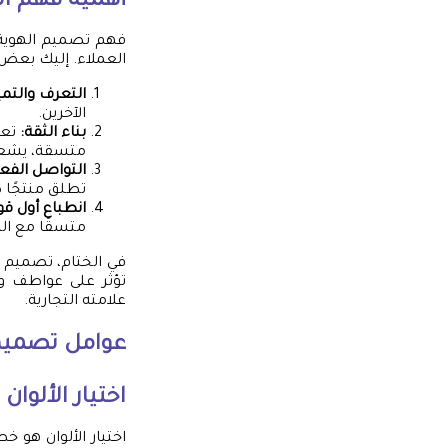
أهمية فهم ال
فهم تصميم الهوية 
العملاء. إليك بعض 
التعرف والتميي
الآخرين.
بناء الثقة:
تعز
متسقة، يشعرو
التواصل الفعا
تطلق منتجًا ص
انطباع أول قو
متسقًا مع اله
في الختام، تصميم ا
تؤثر على عواطف وس
علامته التجارية.
عوامل تصميم 
اختيار الألوان
اختيار الألوان هو 