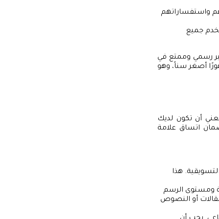
م واستفساراتهم
تخدم جميع
ر رسمي وممتع في
ًا أصغر سناً، وهو
تعني أن تكون لديك
ضمان اتساق علامة
لتسويقية. هذا
مة ومستوى الرسم
لمقالات أو النصوص
اعي. يجب أن