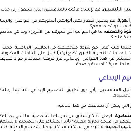
ين الرئيسيين:
قم بإنشاء قائمة بالمنافسين الذين يسعون إلى جذب
لهوية:
قم بتحليل شعاراتهم، ألوانهم، أسلوبهم في التواصل، والرسائل
 كيف يبدو تصميمهم؟
لقوة والضعف:
ما هي الجوانب التي تميزهم عن الآخرين؟ وما هي مناط
ادة منها؟
عندما كنت أعمل مع شركة متخصصة في الملابس الرياضية، قمت ب
 العلامات التجارية الكبرى تضع تركيزًا كبيرًا على الخامات العضوية
ستثمر في هذه العوامل. وبالتالي، قرر فريقنا استخدام مواد صديقة
ا منحنا ميزة تنافسية واضحة.
م الإبداعي
حليل المنافسين، يأتي دور تطبيق التصميم الإبداعي. هنا تبدأ رحل
وتجسيدها.
لتي يمكن أن تساعدك في هذا الجانب:
مشاعرك:
اجعل الأفكار تتدفق من تجربتك الشخصية. ما الذي يجذبك؟ ما
تفكير في علامة تجارية معينة؟ تأثير المشاعر على التصميم لا يستهان
ليب الجديدة:
لا تتردد في استكشاف تكنولوجيا التصميم الحديثة، كاست