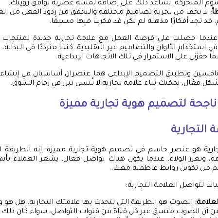
الرسوم المتحركة. يساعد ذلك على إضافة لمسة عصرية توافق رؤيتك.
أ:
لا تخف من تجربة تصاميم مختلفة والتحقق من ردود الفعل من الع
. قد تجد أفكارًا مذهلة لم تكن قد فكرت فيها مسبقًا.
عندما حصلت على فرصة العمل مع علامة تجارية جديدة لمنتجات 
 في استخدام الألوان والتصاميم غير التقليدية. كنت مترددًا في البداية،
 مما حفزني على الاستمرار في تلك الاتجاهات الإبداعية.
نافسين وتطبيق التصميم الإبداعي هما عنصران أساسيان في إنشاء ه
ل فعّال، يمكنك بناء علامة تجارية لا تُنسى تبرز في زحام السوق.
ناجحة لتصميم هوية تجارية مميزة
 التجارية
جارية هو عنصر حاسم في تصميم هوية تجارية مميزة. إنه الطريقة ال
ة، وتعزز الولاء. عندما يكون هناك تواصل فعال، يشعر العملاء بأن
هم من تكوين روابط عاطفية معك.
ات لتواصل العلامة التجارية:
علامة:
الصوت هو الطريقة التي تتحدث بها علامتك التجارية. هل هو ودي
ن أن الصوت متسق عبر كل قناة من قنوات التواصل، سواء كان ذلك 