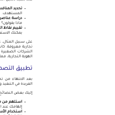
تحديد المنافس
المستهدف.
دراسة عناصر ا
ماذا يقولون؟
تقييم نقاط ا
يمكنك الاستف
على سبيل المثال، 
تجارية معروفة. كانت
الشركات الصغيرة ت
الهوية التجارية، مم
تطبيق التصمي
بعد الانتهاء من ت
الفريدة في التنفيذ 
إليك بعض النصائح ا
استلهم من 
إلهامك عند ال
استخدام الأسا