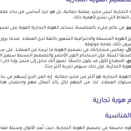
تصميم الهوية التجارية
التجارية ليس مجرد عملية جمالية، بل هو جزء أساسي من بناء علاقا
النقاط التي تشير لأهمية ذلك:
ز:
في عالم مليء بالمنافسة، تساعد الهوية التجارية القوية على تميي
ز الهوية المتسقة والاحترافية الشعور بالثقة لدى العملاء. عندما يرو
ن بأنك علامة موثوقة.
ل:
تعكس مشاركتك في تصميم الهوية ما تريده من العملاء. على سبيل
ديقًا للبيئة، فإن استخدام اللون الأخضر والتصميم البسيط سيعزز ال
ي:
الانطباع الأول قد يكون حاسمًا. تصور أنك تدخل إلى متجر، وإذا كان 
وية التجارية، فإن ذلك سيوفر تجربة أكثر جذبًا.
لهوية التجارية هو أكثر من مجرد جمالية. إنه الفن الذي يُسهم في بن
لوك العملاء. لذا، من المهم لكل رائد أعمال فهم واحتضان هذا 
هوية تجارية
 المناسبة
خطوة حاسمة في تصميم الهوية التجارية، حيث تُعد الألوان وسيلة فعا