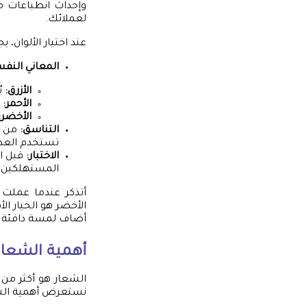
وإحداث انطباعات م
لعملائك.
عند اختيار الألوان، ي
المعاني النفس
الأزرق:
يُ
الأحمر:
ي
الأخضر:
التناسق:
من ال
تستخدم العديد
الاختبار:
قبل ات
المستهلكين 
أتذكر عندما عملت م
الأخضر هو الخيار الأ
أضاف لمسة دافئة لل
أهمية الشعار 
الشعار هو أكثر من م
نستعرض أهمية الش