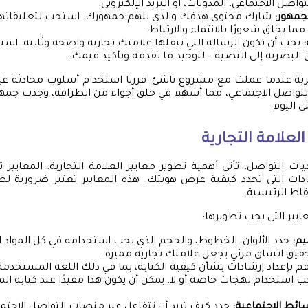
اصل الاجتماعي، المدونات، أو البريد الإلكتروني.
جمهور:
شارك محتوى هدفك والذي يلهم جمهورك. استجب لتعليقاته
ا يخلق شعورًا بالانتماء والارتباط.
:
يجب أن تكون الرسالة التي تنقلها علامتك تجارية واضحة وثابتة. اس
البصرية إلى النصية – لتوحيد ما تقدمه وتأكيد قيمك.
ة عندما عملت مع مشروع ناشئ. قررنا استخدام أسلوب محادثة غي
التواصل الاجتماعي، مما أسهم في خلق أجواء من الطرافة، وجذب جمهور
 اليوم.
لعلامة التجارية
ت التواصل، تأتي أهمية تطوير معايير العلامة التجارية. المعايير 
ات التي تحدد كيفية عرض هويتك. هذه المعايير تعتبر ضرورية ل
قاط الرئيسية.
يير التي يجب تطويرها:
يم:
حدد الألوان، الخطوط، والحجم الذي يجب استخدامه في كل المواد ا
قيق اتساق مرئي يجعل علامتك تجارية مميزة.
م بإعداد إرشادات بشأن كيفية الكتابة، بما في ذلك اللغة المستخد
جب استخدام لهجات خاصة أو لا. يمكن أن يكون هذا مفيدًا عند كتابة ا
ائط الاجتماعية:
حدد كيف تريد أن تتفاعل عبر منصات التواصل الاجتم