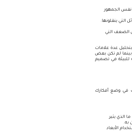
 نفس الجمهور
 التي ينقلونها.
ق الضعف التي
تحليل عدة علامات
، بينما لم تكن بعض
 للبيئة في تصميم
تك في وضع أفكارك
 الذي يثير
 به.
خدام الأبعاد