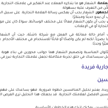
علامة:
الشعار هو ما يتذكره العملاء عند التفكير في علامتك التجارية.
ّن من التعرف عليه بسهولة.
لجمهور:
الشعار يجب أن يعكس رسالة العلامة التجارية. على سبيل ال
أن يبدو حديثًا ومبتكرًا.
يجب أن يكون الشعار فعالًا على مختلف الوسائط، سواءً كان على موق
جارة أو في الإعلانات.
 أمام حالة مماثلة في العمل مع شركة ناشئة، حيث أن الشعا
 بصرياً، لكنه لم يكن واضحًا أو قابلًا للاستخدام في مختلف الأحجام. 
زًا وجذبًا.
 الألوان المناسبة وتصميم الشعار هما جوانب محورين في بناء هوية ت
مل سيساعدك في خلق تجربة متكاملة تجعل علامتك التجارية تبرز في 
ارية فريدة
سين
 فريدة، يعتبر تحليل المنافسين خطوة ضرورية. فهو يساعدك على فه
سين الافضل لعلامتك التجارية. قد يجعلك هذا التحليل ترى الفرص ال
منافسين، يمكنك اتباع هذه الخطوات الأساسية: