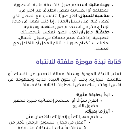
جودة عالية:
استخدم صورًا ذات دقة عالية، فالصورة
المظلمة أو الضبابية تعطي انطباعًا غير احترافي.
مناسبة للسياق:
اختر صورًا تتناسب مع المجال الذي
تعمل فيه. على سبيل المثال، إذا كنت تعمل في مجال
الإبداع، فكر في استخدام صور ملهمة ومبهجة.
حقيقية:
حاول أن تكون الصور تعكس شخصيتك
الحقيقية. إذا كنت تقدم خدمات في مجال الأعمال،
يمكنك استخدام صور لك أثناء العمل أو التفاعل مع
العملاء.
كتابة نبذة موجزة ملفتة للانتباه
تعتبر النبذة الموجزة وسيلة فعالة للتعبير عن نفسك أو
علامتك التجارية. يجب أن تكون النبذة جذابة ومفهومة في
نفس الوقت. إليك بعض الخطوات لكتابة نبذة ملفتة:
ابدأ بحقيقة مثيرة:
اطرح سؤالًا أو استخدم إحصائية مثيرة لتحفيز
فضول القارئ.
أبرز ما يميزك:
قدم مهاراتك أو إنجازاتك باختصار، مثل:
“أعمل في مجال التسويق الرقمي لأكثر من
5 سنوات وأساعد الشركات على زيادة