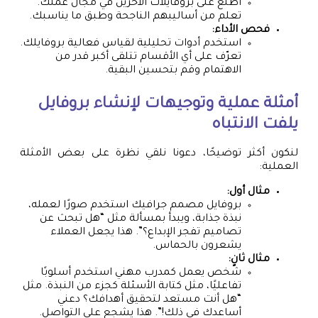
اطلع على بروفايلات الآخرين في مجال عملك.
تعلم من أساليبهم الناجحة وطبق ما يناسبك.
فحص الأداء:
استخدم أدوات تحليلية لقياس فعالية بروفايلك.
تعرّف على أي الأقسام تتلقى أكبر قدر من
الاهتمام وقم بتحسين البقية.
أمثلة عملية وتوجيهات لإنشاء بروفايل
يلفت الانتباه
لنكون أكثر توضيحًا، دعونا نلقي نظرة على بعض الأمثلة
العملية:
مثال أول:
بروفايل مصمم جرافيك استخدم صورًا لعمله،
نبذة جذابة، ويبدأ بمسألة مثل “هل تبحث عن
تصاميم تفجر الإبداع؟”. هذا يجعل العملاء
يشعرون بالحماس.
مثال ثانٍ:
شخص يعمل كمدرب مهني استخدم أسلوبًا
تفاعليًا، مثل كتابة الأسئلة كجزء من النبذة. مثل
“هل أنت مستعد لتحقيق أهدافك؟ دعني
أساعدك في ذلك!”. هذا يشجع على التواصل.