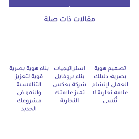
مقالات ذات صلة
تصميم هوية
استراتيجيات
بناء هوية بصرية
بصرية: دليلك
بناء بروفايل
قوية لتعزيز
العملي لإنشاء
شركة يعكس
التنافسية
علامة تجارية لا
تميز علامتك
والنمو في
تُنسى
التجارية
مشروعك
الجديد