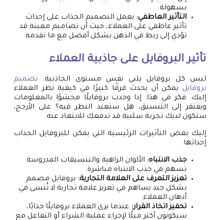
بسهولة.
التأثير العاطفي:
يعمل التصميم الجذاب على إحداث
تأثير عاطفي على العملاء، حيث أن تصاميم معينة قد
تؤدي إلى ربط في الذهن بشكل أفضل مع ما تقدمه.
تأثير البروفايل على جاذبية العملاء
ليس كل بروفايل يلبي نفس مستوى الجاذبية.
تصميم
بروفايل
يمكن أن يحدث فرقًا كبيرًا في كيفية نظر العملاء
إليك. فكر في هذا: إذا وجدت بروفايلًا محشوًا بالمعلومات
ويفتقر إلى التنسيق، هل ستعيد النظر فيه؟ على الأرجح،
ستكون لديك تجربة سلبية قد تدفعك للابتعاد عنه.
إليك بعض التأثيرات الرئيسية التي يمكن للبروفايل الجذاب
إحداثها:
جذب الانتباه:
الألوان الزاهية والتنسيقات المدروسة
تسهم في جذب الانتباه مباشرة.
تعزيز التعرف على العلامة التجارية:
بروفايل مصمم
بشكل جيد يساهم في تعزيز علامة تجارية لا تُنسى في
أذهان العملاء.
تحفيز اتخاذ القرار:
عندما يرى العملاء بروفايلًا جذابًا،
سيكونون أكثر ميلًا لإجراء عملية الشراء أو التفاعل مع