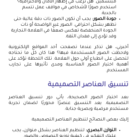
مبتسمين. هل ترغب في إظهار الأمان والاحترافية؟
استخدم صورًا لأشخاص في مواقف عمل تتسم
بالجدية.
جودة الصور:
يجب أن تكون الصور ذات دقة عالية حتى
تظهر بشكل احترافي. الصور غير الواضحة أو ذات
الجودة المنخفضة تعكس ضعفًا في العلامة التجارية
وقد تؤدي إلى فقدان الثقة.
أخبرني، هل تذكر عندما تصفحت أحد المواقع الإلكترونية
ولاحظت الصور المستخدمة فيها؟ هذا كان كل ما تحتاجه
لتحصل على انطباع أولي حول العلامة. تلك اللحظة تؤكد على
أهمية اختيار الصور المناسبة ومدى تأثيرها على تجارب
المستخدم.
تنسيق العناصر التصميمية
بعد اختيار الصور الصحيحة، يأتي دور تنسيق العناصر
التصميمية. يعد التنسيق عنصرًا محوريًا لضمان تجربة
مستخدم مرضية وبصرية جذابة.
إليك بعض النصائح لتنظيم العناصر التصميمية:
التوازن البصري:
لتنظيم العناصر بشكل متوازن، يجب
عليك التفكير في كيفية توزيع النصوص والصور.