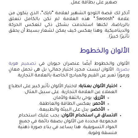
صغير على بطاقة عمل.
أذكر لك قصة اللوجو الشهير لعلامة “نايك”، الذي يتكون من
علامة “Swoosh.” هذه العلامة لم تكن بالكامل تتعلق
بالرياضة، لكنها استخدمت بشكل ذكي لتعكس الحركة
والديناميكية. وهذا يعكس كيف يمكن لشعار بسيط أن يحقق
تأثيرًا كبيرًا.
الألوان والخطوط
الألوان والخطوط أيضًا عنصران حيويان في
تصميم هوية
بصرية
. الألوان ليست مجرد اختيار جمالي؛ بل هي تحمل معانٍ
ورموزًا تعبر عن القيم والمبادئ الخاصة بالعلامة التجارية.
اختيار الألوان بعناية:
لاختيار الألوان تأثير كبير على انطباع
العملاء عن العلامة التجارية. على سبيل المثال:
الأزرق:
يوحي بالثقة والأمان.
الأحمر:
يعكس الطاقة والعاطفة.
الأخضر:
يدل على البيئة والطبيعة.
الاتساق في استخدام الألوان:
يجب عليك استخدام
مجموعة محددة من الألوان بصفة دائمة في جميع
المواد التسويقية. هذا يساعد في بناء صورة ذهنية
متسقة وقوية.