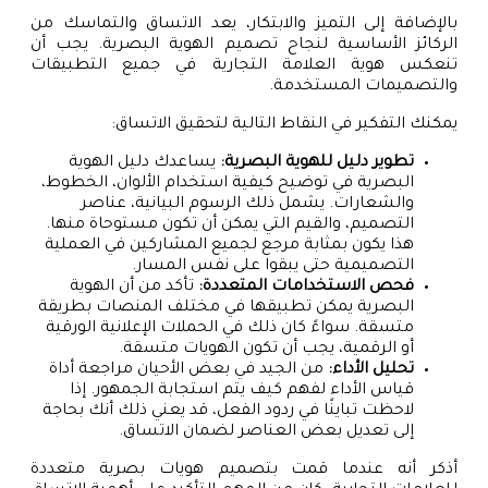
بالإضافة إلى التميز والابتكار، يعد الاتساق والتماسك من
الركائز الأساسية لنجاح تصميم الهوية البصرية. يجب أن
تنعكس هوية العلامة التجارية في جميع التطبيقات
والتصميمات المستخدمة.
يمكنك التفكير في النقاط التالية لتحقيق الاتساق:
تطوير دليل للهوية البصرية:
يساعدك دليل الهوية
البصرية في توضيح كيفية استخدام الألوان، الخطوط،
والشعارات. يشمل ذلك الرسوم البيانية، عناصر
التصميم، والقيم التي يمكن أن تكون مستوحاة منها.
هذا يكون بمثابة مرجع لجميع المشاركين في العملية
التصميمية حتى يبقوا على نفس المسار.
فحص الاستخدامات المتعددة:
تأكد من أن الهوية
البصرية يمكن تطبيقها في مختلف المنصات بطريقة
متسقة. سواءً كان ذلك في الحملات الإعلانية الورقية
أو الرقمية، يجب أن تكون الهويات متسقة.
تحليل الأداء:
من الجيد في بعض الأحيان مراجعة أداة
قياس الأداء لفهم كيف يتم استجابة الجمهور. إذا
لاحظت تباينًا في ردود الفعل، قد يعني ذلك أنك بحاجة
إلى تعديل بعض العناصر لضمان الاتساق.
أذكر أنه عندما قمت بتصميم هويات بصرية متعددة