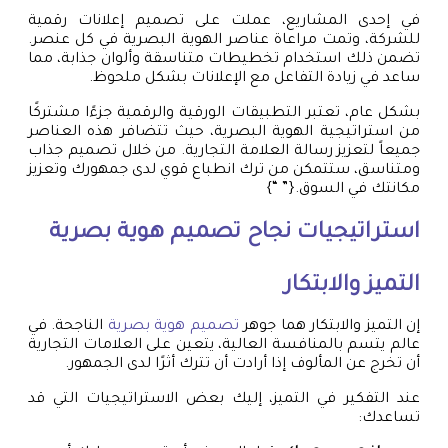
في إحدى المشاريع، عملت على تصميم إعلانات رقمية
للشركة، وتمت مراعاة عناصر الهوية البصرية في كل عنصر.
تضمن ذلك استخدام تخطيطات متناسقة وألوان جذابة، مما
ساعد في زيادة التفاعل مع الإعلانات بشكل ملحوظ.
بشكل عام، تعتبر التطبيقات الورقية والرقمية جزءًا مشتركًا
من استراتيجية الهوية البصرية، حيث تتضافر هذه العناصر
جميعاً لتعزيز رسالة العلامة التجارية. من خلال تصميم جذاب
ومتناسق، ستتمكن من ترك انطباع قوي لدى جمهورك وتعزيز
مكانتك في السوق.{” “}
استراتيجيات نجاح
تصميم هوية بصرية
التميز والابتكار
إن التميز والابتكار هما جوهر
تصميم هوية بصرية
الناجحة. في
عالم يتسم بالمنافسة العالية، يتعين على العلامات التجارية
أن تخرج عن المألوف إذا أرادت أن تترك أثرًا لدى الجمهور.
عند التفكير في التميز، إليك بعض الاستراتيجيات التي قد
تساعدك: