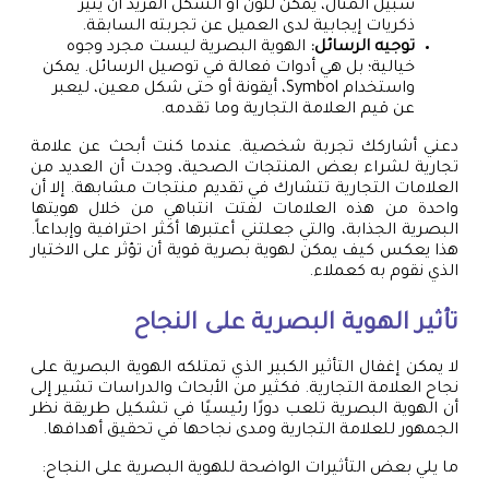
سبيل المثال، يمكن للون أو الشكل الفريد أن يثير
ذكريات إيجابية لدى العميل عن تجربته السابقة.
توجيه الرسائل:
الهوية البصرية ليست مجرد وجوه
خيالية؛ بل هي أدوات فعالة في توصيل الرسائل. يمكن
واستخدام Symbol، أيقونة أو حتى شكل معين، ليعبر
عن قيم العلامة التجارية وما تقدمه.
دعني أشاركك تجربة شخصية. عندما كنت أبحث عن علامة
تجارية لشراء بعض المنتجات الصحية، وجدت أن العديد من
العلامات التجارية تتشارك في تقديم منتجات مشابهة. إلا أن
واحدة من هذه العلامات لفتت انتباهي من خلال هويتها
البصرية الجذابة، والتي جعلتني أعتبرها أكثر احترافية وإبداعاً.
هذا يعكس كيف يمكن لهوية بصرية قوية أن تؤثر على الاختيار
الذي نقوم به كعملاء.
تأثير الهوية البصرية على النجاح
لا يمكن إغفال التأثير الكبير الذي تمتلكه الهوية البصرية على
نجاح العلامة التجارية. فكثير من الأبحاث والدراسات تشير إلى
أن الهوية البصرية تلعب دورًا رئيسيًا في تشكيل طريقة نظر
الجمهور للعلامة التجارية ومدى نجاحها في تحقيق أهدافها.
ما يلي بعض التأثيرات الواضحة للهوية البصرية على النجاح: