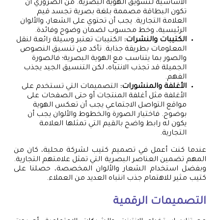
الأساسية لتسويق الهوية البصرية. من الضروري أن
تكون البطاقة مصممة بلغة بصرية تجسد قيم
العلامة التجارية. يجب أن تحتوي على الشعار، والألوان
الرئيسية، وخط محسوب لضمان وضوح وفائدة.
الكتيبات والنشرات:
الكتيبات تعتبر وسيلة رائعة لنقل
المعلومات بطريقة جذابة. تأكد من تنسيق النصوص
والصور بما يتناسب مع الهوية البصرية؛ فالصورة
الجميلة قد تجذب الانتباه، لكن التنسيق الجيد يجذب
الفهم.
الأغلفة والمنشورات:
التصميمات التي تستخدم على
الأغلفة مثل أغلفة المنتجات أو حتى الصفحات على
مواقع التواصل الاجتماعي يجب أن تعكس الهوية
بوضوح. فاختيار الصورة والخطوط والألوان يجب أن
يكون له رابط واضح بالقيم التي تمثلها العلامة
التجارية.
عندما كنت أعمل في تصميم كتيب لشركة محلية، كان من
المهم تضمين العناصر البصرية التي تمثل علامتهم التجارية.
وبفضل استخدام الشعار والألوان المخصصة، حصلنا على
كتيب مثير للاهتمام جذب انتباه العديد من العملاء.
التصميمات الرقمية