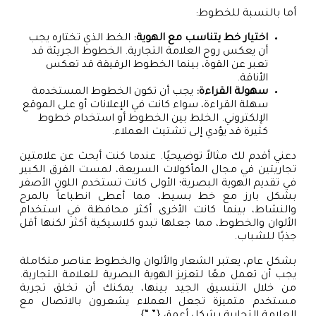
أما بالنسبة للخطوط:
اختيار خط يتناسب مع الهوية:
الخط الذي تختاره يجب
أن يعكس روح العلامة التجارية. الخطوط الجريئة قد
تعبر عن القوة، بينما الخطوط الرقيقة قد تعكس
الأناقة.
سهولة القراءة:
يجب أن تكون الخطوط المستخدمة
سهلة القراءة، سواء كانت في الإعلانات أو على الموقع
الإلكتروني. الخلط بين الخطوط أو استخدام خطوط
كثيرة قد يؤدي إلى تشتيت العملاء.
دعني أقدم لك مثالاً توضيحيًا. عندما كنت أبحث عن علامتين
تجاريتين في مجال المأكولات السريعة، لمست الفرق الكبير
في تقديم الهوية البصرية؛ الأولى كانت تستخدم اللون الأصفر
بشكل بارز مع خط بسيط، مما أعطى انطباعاً بالمرح
والنشاط، بينما كانت الأخرى أكثر محافظة في استخدام
الألوان والخطوط، مما جعلها تبدو كلاسيكية أكثر لكنها أقل
جذبًا للشباب.
بشكل عام، يعتبر الشعار والألوان والخطوط عناصر متكاملة
يجب أن تعمل معًا لتعزيز الهوية البصرية للعلامة التجارية.
من خلال التنسيق الجيد بينها، يمكنك أن تخلق تجربة
مستخدم متميزة تجعل العملاء يشعرون بالاتصال مع