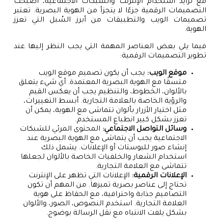
مع تزايد استخدام الإنترنت والشبكات الاجتماعية، أصبحت
التصميمات الرقمية جزءًا لا يتجزأ من الهوية البصرية. تعتبر
تصميمات الويب والتطبيقات من أبرز السُبل التي تعزز
الهوية.
فيما يلي بعض العناصر المهمة التي يجب النظر إليها عند
تطوير التصميمات الرقمية:
موقع الويب:
يجب أن يكون تصميم موقع الويب
متسقًا مع الهوية البصرية المعتمدة. أي شيء يتعلق
بالألوان، الخطوط، والتنظيم يجب أن يعكس القيم
والرؤية الخاصة بالعلامة التجارية. أبسط التغييرات،
مثل اختيار الأزرار بألوان تتماشى مع الهوية، يمكن أن
تعزز بشكل كبير انطباع المستخدم.
وسائل التواصل الاجتماعي:
المحتوى المرئي للشبكات
الاجتماعية يجب أن يتماشى مع الهوية البصرية عند
إنشاء صور للبوستات أو الإعلانات. يشمل ذلك
استخدام الشعار والخلفيات الخاصة بالألوان لجعلها
تتماشى مع العلامة التجارية.
الإعلانات الرقمية:
الإعلانات التي تظهر على الإنترنت
تحتاج إلى عناصر بصرية تميزها. من المهم أن تكون
التصاميم جذابة واحترافية، مع الحفاظ على هوية
العلامة التجارية. استخدم النصوص، الصور، والألوان
بشكل يلفت الانتباه مع نقل الرسالة بوضوح.