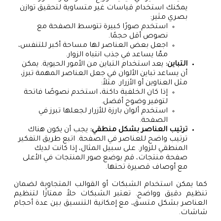
يمكنك استخدام قياسات غير متساوية لتحقيق توازن
بصري مثير:
استخدم صورًا كبيرة تتوسط الصفحة مع
نصوص أقل حجمًا.
اجعل بعض العناصر لها مساحة أكبر للتنفس،
ممّا يساعد في جذب انتباه الزوار.
التباين:
يعد استخدام التباين من الأمور الحيوية. يمكن
أن يساعد تباين الألوان في جعل العناصر المهمة تبرز،
مثل العناوين أو الأزرار. مثلاً:
إذا كان الخلفية داكنة، استخدم نصوصًا فاتحة
لتوفير وضوح أفضل.
استخدم ألوان بارزة للأزرار لجعلها تبرز في
الصفحة.
ترتيب العناصر بشكل منطقي:
يجب أن يكون هناك
ترتيب واضح للعناصر في الصفحة. اتبع طريق التفكير
المنطقي للزوار. على سبيل المثال، إذا كانت لديك
صفحة منتجات، قم بوضع صور المنتجات في الأعلى
مع أوصاف قصيرة تحتها.
كما يمكن استخدام الشبكات أو القوالب المتجاوبة لضمان
تنظيم دقيق وواضح. تعتبر الشبكات حلاً ممتازًا لتنظيم
العناصر بشكل متسق، مع إمكانية التنسيق بين عدة أحجام
شاشات.