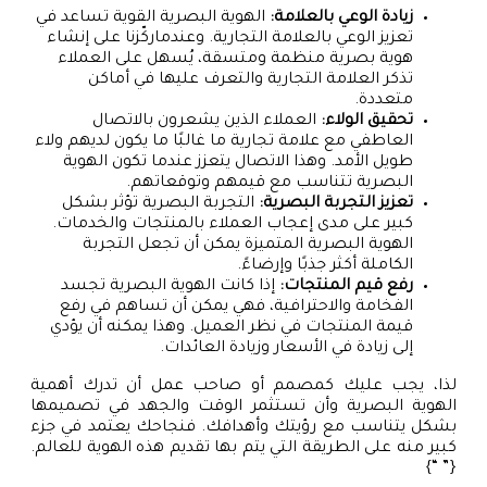
زيادة الوعي بالعلامة:
الهوية البصرية القوية تساعد في
تعزيز الوعي بالعلامة التجارية. وعندماركّزنا على إنشاء
هوية بصرية منظمة ومتسقة، يُسهل على العملاء
تذكر العلامة التجارية والتعرف عليها في أماكن
متعددة.
تحقيق الولاء:
العملاء الذين يشعرون بالاتصال
العاطفي مع علامة تجارية ما غالبًا ما يكون لديهم ولاء
طويل الأمد. وهذا الاتصال يتعزز عندما تكون الهوية
البصرية تتناسب مع قيمهم وتوقعاتهم.
تعزيز التجربة البصرية:
التجربة البصرية تؤثر بشكل
كبير على مدى إعجاب العملاء بالمنتجات والخدمات.
الهوية البصرية المتميزة يمكن أن تجعل التجربة
الكاملة أكثر جذبًا وإرضاءً.
رفع قيم المنتجات:
إذا كانت الهوية البصرية تجسد
الفخامة والاحترافية، فهي يمكن أن تساهم في رفع
قيمة المنتجات في نظر العميل. وهذا يمكنه أن يؤدي
إلى زيادة في الأسعار وزيادة العائدات.
لذا، يجب عليك كمصمم أو صاحب عمل أن تدرك أهمية
الهوية البصرية وأن تستثمر الوقت والجهد في تصميمها
بشكل يتناسب مع رؤيتك وأهدافك. فنجاحك يعتمد في جزء
كبير منه على الطريقة التي يتم بها تقديم هذه الهوية للعالم.
{” “}