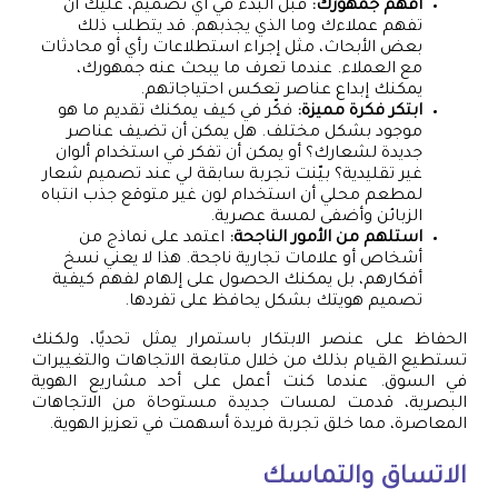
افهم جمهورك:
قبل البدء في أي تصميم، عليك أن
تفهم عملاءك وما الذي يجذبهم. قد يتطلب ذلك
بعض الأبحاث، مثل إجراء استطلاعات رأي أو محادثات
مع العملاء. عندما تعرف ما يبحث عنه جمهورك،
يمكنك إبداع عناصر تعكس احتياجاتهم.
ابتكر فكرة مميزة:
فكّر في كيف يمكنك تقديم ما هو
موجود بشكل مختلف. هل يمكن أن تضيف عناصر
جديدة لشعارك؟ أو يمكن أن تفكر في استخدام ألوان
غير تقليدية؟ بيّنت تجربة سابقة لي عند تصميم شعار
لمطعم محلي أن استخدام لون غير متوقع جذب انتباه
الزبائن وأضفى لمسة عصرية.
استلهم من الأمور الناجحة:
اعتمد على نماذج من
أشخاص أو علامات تجارية ناجحة. هذا لا يعني نسخ
أفكارهم، بل يمكنك الحصول على إلهام لفهم كيفية
تصميم هويتك بشكل يحافظ على تفردها.
الحفاظ على عنصر الابتكار باستمرار يمثل تحديًا، ولكنك
تستطيع القيام بذلك من خلال متابعة الاتجاهات والتغييرات
في السوق. عندما كنت أعمل على أحد مشاريع الهوية
البصرية، قدمت لمسات جديدة مستوحاة من الاتجاهات
المعاصرة، مما خلق تجربة فريدة أسهمت في تعزيز الهوية.
الاتساق والتماسك