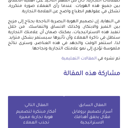
للعلامات التجارية، كان من المهم التأكيد على أهمية الاتساق
بين جميع هذه الهويات. عندما رأى العملاء صورة متكررة،
تشكل في عقولهم انطباع واضح عن العلامة التجارية.
في النهاية، إن تصميم الهوية البصرية الناجحة يحتاج إلى مزيج
بين التميز والابتكار، وكذلك الاتساق والتماسك. من خلال
تنفيذ هذه الاستراتيجيات، يمكنك ضمان أن علامتك التجارية
ستظل في ذاكرة العملاء وأن تأثيرها سيستمر بشكل متزايد.
لذا، استثمر الوقت والجهد في هذه العناصر، وسترى نتائج
ملموسة تؤدي إلى نمو علامتك التجارية ونجاحها.
تم نشره في
المقالات التعليمية
مشاركة هذه المقالة
المقال السابق:
المقال التالي:
أسرار تصميم بروفايل
أفكار مبتكرة لتصميم
فعّال يحقق أهدافك
هوية تجارية مميزة
الاستراتيجية
تجذب العملاء