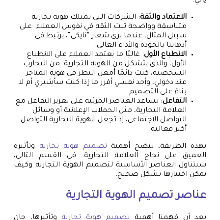
يأتي:
الاعتماد والثقة
: الشركات التي تمتلك هوية تجارية
متناسقة وواضحة تبث الثقة في نفوس العملاء. على
سبيل المثال، عندما نرى شعار “نايكي”، يرتبط في
أذهاننا بالجودة والأداء العالي.
الانطباع الأول
: غالبًا ما يعتمد العملاء على الانطباع
الأول، والذي يتشكل من الهوية التجارية. من التجارب
الشخصية، كنت دائمًا أمعن النظر في هوية المتاجر
عند دخولي، وأجد نفسي أقرر ما إذا كنت سأشتري أم لا
بناءً على التصميم.
التفاعل
: تساعد العناصر المرئية على تعزيز التفاعل مع
العلامة التجارية، مثل الحملات الإعلانية أو وسائل
التواصل الاجتماعي، إذ تجعل الهوية التجارية التواصل
أكثر فعالية.
بهذه الطريقة، تتضح أهمية
تصميم هوية تجارية
وتأثيره
العميق على نجاح العلامة التجارية. في القسم التالي،
سنتناول العناصر الأساسية لتصميم الهوية التجارية وكيف
يمكن اختيارها بشكل صحيح.
عناصر تصميم الهوية التجارية
بعد أن فهمنا أهمية
تصميم هوية تجارية
وتأثيرها، حان