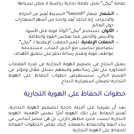
علامة “نيكي” تمثل علامة تجارية رياضية لا يمكن نسيانها:
الشعار
: شعار “Swoosh” البسيط يُعبر عن الحركة
والاحتراف. إنه كذلك يُعد واحدة من أشهر الشعارات
حول العالم.
الألوان
: تستخدم “نيكي” ألوانًا قوية مثل الأسود
والأبيض والأحمر، مما يعكس القوة والطاقة.
الحملات الإعلانية
: تتميز الحملات الإعلانية لـ “نيكي”
بتصاميم تتناسب مع الجيل الشاب، مستخدمة
عواطف قوية وتقدم رسالة تحفز على تحقيق الأهداف.
يتمثل النجاح في تصميم الهوية التجارية في قدرة العلامات
المذكورة على نقل رسالتهم وقيمهم بشكل فعّال ومؤثر. في
القسم التالي، سنستعرض خطوات الحفاظ على الهوية
التجارية لضمان استمرارية النجاح.
خطوات الحفاظ على الهوية التجارية
بعد أن تعرفنا على أمثلة ناجحة لتصميم الهوية التجارية،
يُعتبر الحفاظ على تلك الهوية أمرًا بنفس الأهمية. الهوية
التجارية ليست مجرد مظهر خارجي، بل هي عنصر أساسي في
بناء الثقة والاحتفاظ بالعملاء. إليك بعض الخطوات الفعالة
للحفاظ على الهوية التجارية: