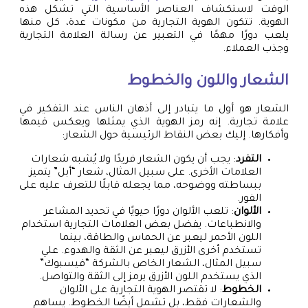
الوقت لاستكشاف العناصر الأساسية التي تشكل هذه
الهوية. تتكون الهوية التجارية من مكونات عدة، كل منها
يلعب دورًا مهمًا في التعبير عن رسالة العلامة التجارية
وجذب العملاء.
الشعار واللون والخطوط
الشعار هو أول ما يتبادر إلى أذهان الناس عند التفكير في
علامة تجارية. إنه رمز الهوية الذي يمثلها ويعكس قيمها
وأفكارها. إليك بعض النقاط الرئيسية حول الشعار:
التفرد
: يجب أن يكون الشعار فريدًا ولا يُشبه شعارات
العلامات الأخرى. على سبيل المثال، شعار “أبل” يتميز
ببساطته ووضوحه، مما يجعله قابلًا للتعرف عليه على
الفور.
الألوان
: تلعب الألوان دورًا حيويًا في تحديد المشاعر
والانطباعات. يفضل بعض العلامات التجارية استخدام
اللون الأحمر ليعبر عن الحماس والطاقة، بينما
تستخدم أخرى الأزرق ليعبر عن الثقة والهدوء. علي
سبيل المثال، الشعار الخاص بالشركة “فيسبوك”
الذي يستخدم اللون الأزرق يرمز إلى الثقة والتواصل.
الخطوط
: لا تقتصر الهوية التجارية على الألوان
والشعارات فقط، بل تشمل أيضًا الخطوط. يساهم