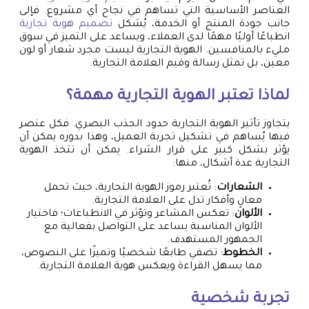
العناصر الأساسية التي تساهم في نجاح أي مشروع. فإلى
جانب جودة المنتج أو الخدمة، يُشكل
تصميم هوية تجارية
انطباعًا أوليًا مهمًا لدى العملاء، ويساعد على التميز في سوق
مليء بالمنافسين. الهوية التجارية ليست مجرد شعار أو لون
معين، بل تمثل رسالة وقيم العلامة التجارية.
لماذا تعتبر الهوية التجارية مهمة؟
يتجاوز تأثير الهوية التجارية حدود الجذب البصري. فكل عنصر
فيها يُساهم في تشكيل تجربة العميل، وهذا بدوره يمكن أن
يؤثر بشكل كبير على قرار الشراء. يمكن أن تتخذ الهوية
التجارية عدة أشكال، منها:
الشعارات
: تُعتبر رموز الهوية التجارية، حيث تحمل
معانٍ وأفكار تدل على العلامة التجارية.
الألوان
: تعكس المشاعر وتؤثر في الانطباعات؛ فاختيار
الألوان المناسبة يساعد على التواصل بفعالية مع
الجمهور المستهدف.
الخطوط
: تضفي طابعًا شخصيًا وتميزًا على النصوص،
مما يسهل القراءة ويعكس هوية العلامة التجارية.
تجربة شخصية