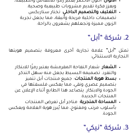
الألوان
: اللون الأخضر يُعتبر رمزًا للانتعاش والطبيعة،
ويعزز فكرة تقديم مشروبات طبيعية وصحية.
التغليف والتصميم الداخلي
: تختار ستاربكس
تصميمات داخلية مريحة وأنيقة، مما يجعل تجربة
الزبون مميزة وتجعلهم يشعرون بالراحة.
2. شركة “آبل”
تمثل “آبل” علامة تجارية أخرى معروفة بتصميم هويتها
التجارية الاستثنائي:
الشعار
: شعار التفاحة المقرمشة يعتبر رمزًا للابتكار
والتفرد. تصميمه البسيط يجعل منه سهل التذكر.
بسط هوية المنتجات
: جميع منتجات آبل تتميز
بتصميم عصري ونقي، مما يعكس فلسفتها في
الجودة والابتكار. يتصاعد هذا الطابع أثناء الإعلان عن
المنتجات الجديدة.
المساحة المتجرية
: متاجر آبل تعرض المنتجات
بأسلوب مرتب ومفتوح، مما يُبرز هوية العلامة ويعكس
الجودة.
3. شركة “نيكي”