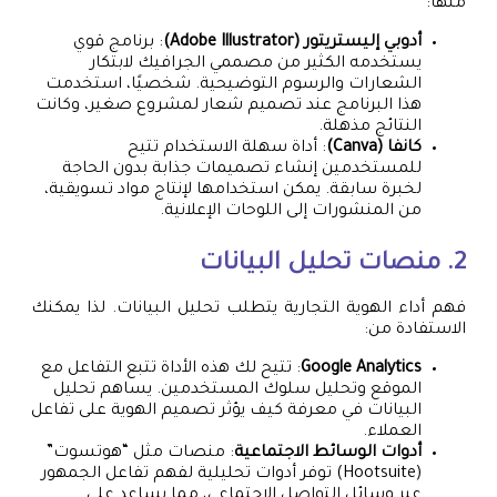
منها:
أدوبي إليستريتور (Adobe Illustrator)
: برنامج قوي
يستخدمه الكثير من مصممي الجرافيك لابتكار
الشعارات والرسوم التوضيحية. شخصيًا، استخدمت
هذا البرنامج عند تصميم شعار لمشروع صغير، وكانت
النتائج مذهلة.
كانفا (Canva)
: أداة سهلة الاستخدام تتيح
للمستخدمين إنشاء تصميمات جذابة بدون الحاجة
لخبرة سابقة. يمكن استخدامها لإنتاج مواد تسويقية،
من المنشورات إلى اللوحات الإعلانية.
2. منصات تحليل البيانات
فهم أداء الهوية التجارية يتطلب تحليل البيانات. لذا يمكنك
الاستفادة من:
Google Analytics
: تتيح لك هذه الأداة تتبع التفاعل مع
الموقع وتحليل سلوك المستخدمين. يساهم تحليل
البيانات في معرفة كيف يؤثر تصميم الهوية على تفاعل
العملاء.
أدوات الوسائط الاجتماعية
: منصات مثل “هوتسوت”
(Hootsuite) توفر أدوات تحليلية لفهم تفاعل الجمهور
عبر وسائل التواصل الاجتماعي، مما يساعد على