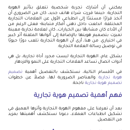
يمكنني أن أشارك تجربة شخصية تتعلق بتأثير الهوية
التجارية. حينما قررت شراء هاتف جديد، كان من الضروري أن
أتخذ قرارًا مستندًا إلى انطباعي الأول عن العلامات التجارية
المختلفة. اندلعت داخل ذهني أفكار متباينة؛ فعلى الرغم من
أن الأداء كان مشابهًا بين الخيارات، كان لعلامة تجارية معينة
تميزت بتصميم هويتها بالإضافة إلى ألوانها الملفتة أثر كبير
في اختياري. من هنا، أرى أن الهوية التجارية تلعب دورًا حيويًا
في توصيل رسالة العلامة التجارية.
بشكل عام، الهوية التجارية ليست مجرد أداة تجارية، بل هي
أدوات اتصال تساعد العلامات التجارية على النمو والازدهار.
في الأقسام التالية، نستكشف بالتفصيل أهمية
تصميم
هوية تجارية
والعناصر الضرورية لها، فضلاً عن خطوات
تصميم هوية تجارية
ناجحة.
فهم أهمية
تصميم هوية تجارية
بعد أن تعرفنا على مفهوم الهوية التجارية وأثرها العميق في
تشكيل انطباعات العملاء، دعونا نستكشف أهميتها بمزيد
من التفصيل.