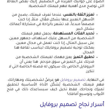
الضوء على جوانبك الفريدة في التصميم. إليك بعض النقاط
التي توضح مدى أهمية فهم قيمتك الشخصية:
تعزيز الثقة بالنفس:
عندما تعرف قيمتك، يصبح من
الأسهل التعبير عنها بشكل فعّال. مثلاً، إذا كنت
مصمماً مبدعاً، قد تشعر بالراحة في مشاركة أعمالك
بشكل كبير.
تحديد الفئات المستهدفة:
يجعل فهم قيمتك
الشخصية من السهل عليك استهداف جمهور معين.
على سبيل المثال، إذا كنت تعمل في مجال معين،
يمكنك توجيه تصميم بروفايلك ليناسب ثقافة هذا
المجال.
تحقيق التميز:
يعزز فهمك لقيمتك الشخصية من
قدرتك على التميز في سوق مزدحم. هذا يعني أن
البروفايل الخاص بك سيكون له قصته الخاصة التي لا
تتكرر.
في النهاية،
تصميم بروفايل
هو عرضٌ لشخصيتك ومهاراتك.
فهم قيمتك الشخصية يُشكّل الأداة الأساسية لتحقيق
تميزك ونجاحك. فقط تخيل كيف سيساعدك ذلك في فتح
الأبواب وتوسيع آفاقك!
أسرار نجاح
تصميم بروفايل