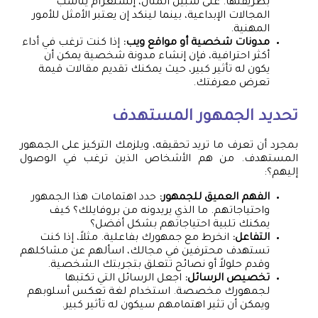
بطريقتها. على سبيل المثال، إنستغرام يناسب
المجالات الإبداعية، بينما لينكد إن يعتبر الأمثل للأمور
المهنية.
مدونات شخصية أو مواقع ويب:
إذا كنت ترغب في أداء
أكثر احترافية، فإن إنشاء مدونة شخصية يمكن أن
يكون له تأثير كبير، حيث يمكنك تقديم مقالات قيمة
تعرض معرفتك.
تحديد الجمهور المستهدف
بمجرد أن تعرف ما تريد تحقيقه، ويلزمك التركيز على الجمهور
المستهدف. من هم الأشخاص الذين ترغب في الوصول
إليهم؟:
الفهم العميق للجمهور:
حدد اهتمامات هذا الجمهور
واحتياجاتهم. ما الذي يريدونه من بروفايلك؟ كيف
يمكنك تلبية احتياجاتهم بشكل أفضل؟
التفاعل:
انخرط مع جمهورك بفاعلية. مثلاً، إذا كنت
تستهدف محترفين في مجالك، اسألهم عن مشاكلهم
وقدم حلولاً أو نصائح تتعلق بتجربتك الشخصية.
تخصيص الرسائل:
اجعل الرسائل التي تكتبها
لجمهورك مخصصة. استخدام لغة تعكس أسلوبهم
ويمكن أن تثير اهتمامهم سيكون له تأثير كبير.