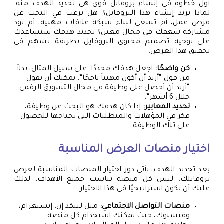
أول خطوة في إنشاء بروفايل قوي هي تحديد الهدف منه.
لماذا تريد إنشاء هذا البروفايل؟ هل ترغب في البحث عن
فرص عمل، أم تسعى لبناء شبكة علاقات مهنية، أم تود
مشاركة شغفك في مجال معين؟ تحديد هدفك سيساعدك
على توجيه تصميم محتوى البروفايل بطريقة تسهم في
تحقيق هذا الغرض.
كن واضحًا:
اجعل هدفك محددًا. على سبيل المثال، بدلاً
من قول “أريد أن أكون مهنياً ناجحًا”، يمكنك أن تقول
“أريد أن أحصل على وظيفة في مجال التسويق الرقمي
خلال 6 أشهر”.
تحديد المعايير:
إذا كان هدفك هو البحث عن وظيفة،
فكر في المؤهلات والمتطلبات التي تحتاجها للحصول
على تلك الوظيفة.
اختيار منصات العرض المناسبة
بعد تحديد الهدف، يأتي دور اختيار المنصات المناسبة لعرض
بروفايلك. ليس كل منصة تناسب جميع الأهداف، لذلك
عليك أن تكون استراتيجيًا في هذا الاختيار:
منصات التواصل الاجتماعي:
مثل لينكد إن، إنستغرام،
وفيسبوك، حيث يمكنك استخدام كل منصة