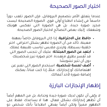
اختيار الصور الصحيحة
عندما يتعلق الأمر بتصميم البروفايل، فإن الصور تلعب دوراً
حاسماً في إنشاء انطباع أولي قوي. الصورة الصحيحة ليست
مجرد صورة جيدة، بل هي الصورة التي تعكس هويتك
وشغفك. إليك بعض النصائح لاختيار الصور الصحيحة:
حافظ على الاحترافية:
إذا كان البروفايل خاصاً بمهنة
معينة، تأكد من أن الصورة تظهر بشكل احترافي. اختر
خلفية بسيطة، وارتدي ملابس تناسب طبيعة عملك.
ابتعد عن الصور المبتذلة:
عليك أن تتجنب الصور التي
قد تُفسر بطرق متعددة. اختر صورة تبرز شخصيتك
دون أن تثير تشويشًا.
أضف لمسة شخصية:
استخدم الصور التي تعبر عن
اهتماماتك أو إنجازاتك. مثلاً، إذا كنت فناناً، يمكنك
إضافة صورة لأحد أعمالك.
إظهار الإنجازات البارزة
لا يكفي أن تكون لديك صورة جيدة وجذابة، بل من المهم أيضاً
أن تُظهر إنجازاتك بشكل فعال. هذا لا يساعدك فقط على
الظهور مميزاً ولكن أيضاً يعطي انطباعاً بأنك شخص ذو