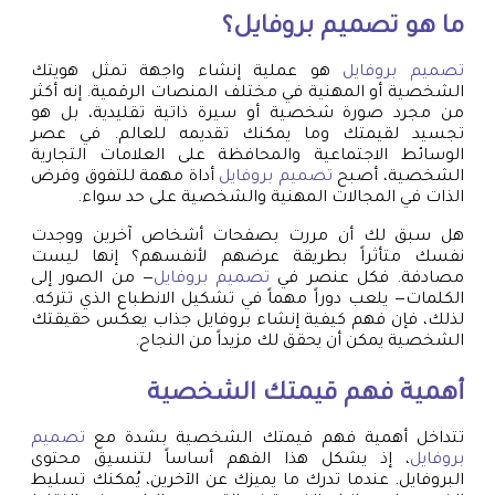
ما هو
تصميم بروفايل
؟
تصميم بروفايل
هو عملية إنشاء واجهة تمثل هويتك
الشخصية أو المهنية في مختلف المنصات الرقمية. إنه أكثر
من مجرد صورة شخصية أو سيرة ذاتية تقليدية، بل هو
تجسيد لقيمتك وما يمكنك تقديمه للعالم. في عصر
الوسائط الاجتماعية والمحافظة على العلامات التجارية
الشخصية، أصبح
تصميم بروفايل
أداة مهمة للتفوق وفرض
الذات في المجالات المهنية والشخصية على حد سواء.
هل سبق لك أن مررت بصفحات أشخاص آخرين ووجدت
نفسك متأثراً بطريقة عرضهم لأنفسهم؟ إنها ليست
مصادفة. فكل عنصر في
تصميم بروفايل
— من الصور إلى
الكلمات— يلعب دوراً مهماً في تشكيل الانطباع الذي تتركه.
لذلك، فإن فهم كيفية إنشاء بروفايل جذاب يعكس حقيقتك
الشخصية يمكن أن يحقق لك مزيداً من النجاح.
أهمية فهم قيمتك الشخصية
تتداخل أهمية فهم قيمتك الشخصية بشدة مع
تصميم
بروفايل
، إذ يشكل هذا الفهم أساساً لتنسيق محتوى
البروفايل. عندما تدرك ما يميزك عن الآخرين، يُمكنك تسليط