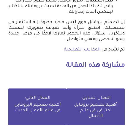
تذكر التحديثات:
بمرور الوقت، سيتم تطوير مهاراتك
وقدراتك، لذا اجعل من العادة تحديث بروفايلك بانتظام
ليعكس أحدث إنجازاتك.
إن تصميم بروفايل قوي ليس مجرد خطوة؛ إنه استثمار في
مستقبلك. انطلق بجرأة وأعد صياغة تصويرك لنفسك
وللآخرين. ستؤتي هذه الجهود ثمارها لاحقًا في فرص جديدة
ونمو شخصي ومهني متواصل.
تم نشره في
المقالات التعليمية
مشاركة هذه المقالة
المقال السابق:
المقال التالي:
أهمية تصميم بروفايل
أهمية تصميم البروفايل
احترافي في عالم
في عالم الأعمال الحديث
الأعمال