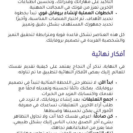
التأكيد على مهاراتك وقدراتك، وتحسين انطباعات
الآخرين تعزز من قوتك في المجالات المهنية.
الخطوات العملية لإنشاء بروفايل قوي:
تبدأ بخطوة
تحديد الأهداف، ثم اختيار المنصات المناسبة، وأخيرًا
تحديد جمهورك المستهدف بشكل دقيق وتمييز.
كل هذه العناصر تشكل قاعدة قوية ومترابطة لتحقيق التميز
والشخصية الفريدة في تصميم بروفايلك.
أفكار نهائية
في النهاية، تذكر أن النجاح يعتمد على كيفية تقديم نفسك
للعالم. إليك بعض الأفكار النهائية لتطبيق ما تم تناوله:
ابدأ الآن:
لا تنتظر حتى اللحظة المثالية لتبدأ في تصميم
بروفايلك. يمكنك دائمًا تحسينه وتعديله لاحقًا مع
تقدمك واكتسابك المزيد من الخبرات.
اجمع التعليقات:
بعد إنشاء بروفايلك، لا تتردد في
طلب آراء الآخرين. التعليقات تساعدك في معرفة
الأمور التي يمكن تحسينها وضبطها.
كن صادقًا:
اعرض نفسك كما أنت ولا تحاول التظاهر
بشيء آخر. الصدق يجذب الناس إليك بشكل طبيعي،
مما يعزز من انطباعاتهم تجاهك.