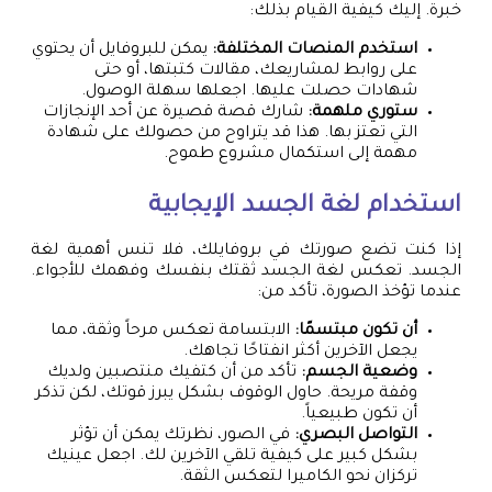
خبرة. إليك كيفية القيام بذلك:
استخدم المنصات المختلفة:
يمكن للبروفايل أن يحتوي
على روابط لمشاريعك، مقالات كتبتها، أو حتى
شهادات حصلت عليها. اجعلها سهلة الوصول.
ستوري ملهمة:
شارك قصة قصيرة عن أحد الإنجازات
التي تعتز بها. هذا قد يتراوح من حصولك على شهادة
مهمة إلى استكمال مشروع طموح.
استخدام لغة الجسد الإيجابية
إذا كنت تضع صورتك في بروفايلك، فلا تنس أهمية لغة
الجسد. تعكس لغة الجسد ثقتك بنفسك وفهمك للأجواء.
عندما تؤخذ الصورة، تأكد من:
أن تكون مبتسمًا:
الابتسامة تعكس مرحاً وثقة، مما
يجعل الآخرين أكثر انفتاحًا تجاهك.
وضعية الجسم:
تأكد من أن كتفيك منتصبين ولديك
وقفة مريحة. حاول الوقوف بشكل يبرز قوتك، لكن تذكر
أن تكون طبيعياً.
التواصل البصري:
في الصور، نظرتك يمكن أن تؤثر
بشكل كبير على كيفية تلقي الآخرين لك. اجعل عينيك
تركزان نحو الكاميرا لتعكس الثقة.