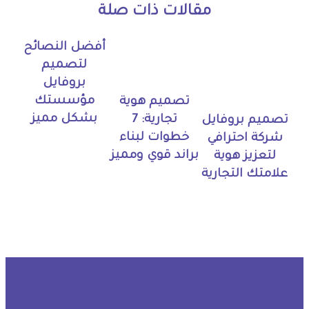
مقالات ذات صلة
أفضل النصائح
لتصميم
بروفايل
مؤسستك
تصميم هوية
بشكل مميز
تجارية: 7
تصميم بروفايل
خطوات لبناء
شركة احترافي
براند قوي ومميز
لتعزيز هوية
علامتك التجارية