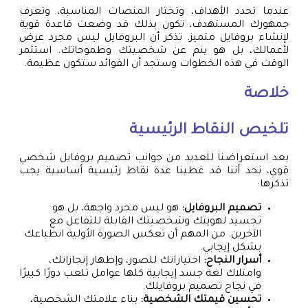
عندما تحدد الأهداف، وتختار المنصات المناسبة، وتعرف
جمهورك المستهدف، تكون بذلك قد وضعت قاعدة قوية
لإنشاء بروفايل متميز. تذكر أن البروفايل ليس مجرد عرض
لأعمالك، بل هو ينم عن شخصيتك وطموحاتك. استثمر
الوقت في هذه الخطوات وستجد أن الفوائد ستكون عظيمة.
خلاصة
تلخيص النقاط الرئيسية
بعد استعراضنا للعديد من جوانب تصميم بروفايل شخصي
قوي، نجد أننا قد غطينا عدة نقاط رئيسية أساسية يجب
تذكرها:
تصميم البروفايل:
هو ليس مجرد واجهة، بل هو
تجسيد لهويتك وشخصيتك القابلة للتفاعل مع
الآخرين. من المهم أن تعكس الصورة الأولية انطباعك
بشكل إيجابي.
أسرار النجاح:
اختياراتك للصور، وإظهار إنجازاتك،
وامتلاك لغة جسد إيجابية كلها عوامل تلعب دورًا كبيرًا
في نجاح تصميم بروفايلك.
تحسين قيمتك الشخصية:
بناء علامتك الشخصية،