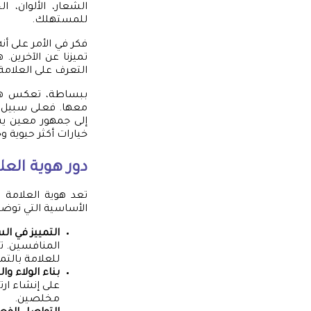
الشعار، الألوان، 
للمستهلك.
فكر في الأمر على أ
تميزنا عن الآخرين.
التعرف على العلامة
ببساطة، تعكس هوية
معها. فعلى سبيل ا
إلى جمهور معين يس
خيارات أكثر حيوية وج
دور هوية العلا
تعد هوية العلامة ا
الأساسية التي توضح 
التمييز في ال
المنافسين. ت
للعلامة بالتم
بناء الولاء وال
على إنشاء ارت
مخلصين.