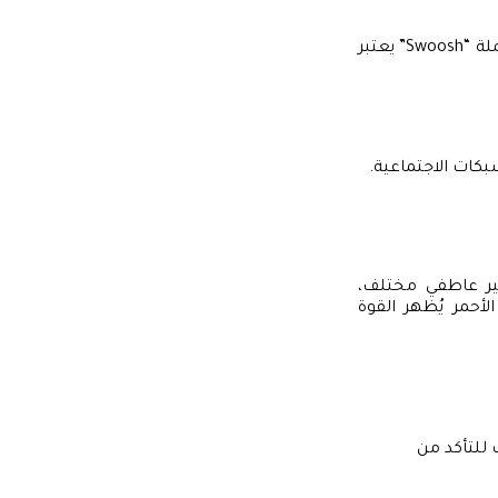
عندما نفكر في شعارات ناجحة، يتبادر إلى الذهن شعار “نايكي” مثلاً. الشعار الذي يُعرف بجملة “Swoosh” يعتبر
بكات الاجتماعية.
تأثير عاطفي مختلف،
لأحمر يُظهر القوة
للتأكد من