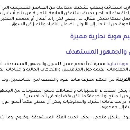
جارية استثنائية يتطلب تشكيلة متكاملة من العناصر التصميمية التي
مراعاة هذه العناصر بجدية، ستتمكن العلامة التجارية من بناء أساس ق
صل معها بشكل فعّال. لذا، ينبغي لكل رائد أعمال أو مصمم التفكير 
ية، من الشعار إلى الألوان، لضمان الانفراد والتميز في السوق.
 هوية تجارية
مميزة
 والجمهور المستهدف
وية تجارية
مميزة تبدأ بفهم عميق للسوق والجمهور المستهدف. فال
المعلومات القيمة حول المنافسين والاتجاهات الحالية واحتياجات الع
لفريدة
: من المهم معرفة نقاط القوة والضعف لدى المنافسين، وما 
: يمكن استخدام الاستبيانات والمقابلات لجمع المعلومات من الجمه
من المنتج أو الخدمة؟ ما الذي يفضلونه في المنافسين؟
: دراسة عادات الشراء والسلوكيات يمكن أن تعطي فهماً أعمق حول 
رية إلى جمهورها.
وق بشكل منهجي، يمكن تحديد الفئة المستهدفة بوضوح، وما يتط