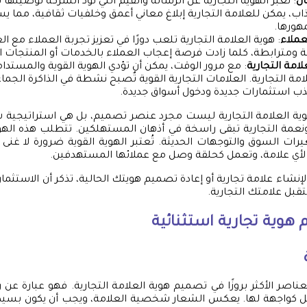
ال
: تعبر الهوية التجارية عن الرسالة والقيم التي تود الشركة توصيلها
ب، يمكن للعلامة التجارية إبلاغ معاني أعمق وخلفيات ثقافية، مما 
هورها.
عملاء
: هوية العلامة التجارية تلعب دورًا في تعزيز تجربة العملاء مع ا
 ومترابطة، كلما زادت فرصة إعجاب العملاء بالخدمات أو المنتجات ا
لامة التجارية
: مع مرور الوقت، يمكن أن تؤدي الهوية القوية والمستدامة
مة التجارية. العلامات التجارية القوية تٌصبح نشطة في الذاكرة الجماع
ذب استثمارات جديدة ودخول أسواق جديدة.
ية العلامة التجارية ليست مجرد عنصر تصميم، بل هي استراتيجية ش
ونعمة التجارية تبقى راسخة في أذهان المستهلكين. تتطلب هذه الهو
يرات السوق والتوجهات الحديثة. تُعتبر الهوية القوية ضرورة لا غ
أي علامة، وتعمل كحلقة وصل مع عملائها المستهدفين.
إنشاء علامة تجارية أو إعادة تصميم هويتك الحالية، تذكر أن الاستثما
بل علامتك التجارية.
هوية تجارية
استثنائية
لعناصر الأكثر بروزًا في تصميم هوية العلامة التجارية. فهو عبارة عن 
 كواجهة لها. يعكس الشعار شخصية العلامة، ويجب أن يكون بسيطً