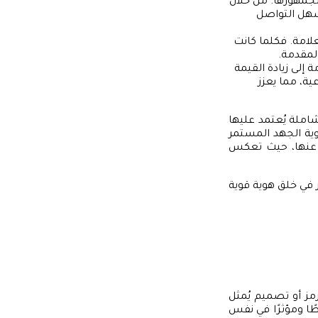
 لجمهورها. من خلال
يسهل التواصل
لعلامة. فكلما كانت
لمقدمة.
 إلى زيادة القيمة
ية، مما يعزز
املة يُعتمد عليها
ية الجهد المستمر
نى عنها، حيث تعكس
ر في خلق هوية قوية
رمز أو تصميم يُمثل
ا ومؤثرًا في نفس