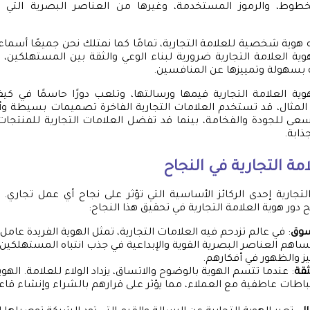
الخطوط، والرموز المستخدمة، وغيرها من العناصر البصرية التي 
نه هوية شخصية للعلامة التجارية، تمامًا كما نمتلك نحن جميعًا أسما
 هوية العلامة التجارية ضرورية لبناء الوعي والثقة بين المستهلكي
 بسهولة وتمييزها عن المنافسين.
 العلامة التجارية قيمها ورسالتها، وتلعب دورًا حاسمًا في كيف
لمثال، قد تستخدم العلامات التجارية الفاخرة تصميمات بسيطة وأل
عى للجودة والفخامة، بينما قد تفضل العلامات التجارية للمنتجات
ذابة.
مة التجارية في النجاح
لتجارية إحدى الركائز الأساسية التي تؤثر على نجاح أي عمل تجاري
دور هوية العلامة التجارية في تحقيق هذا النجاح:
سوق
: في عالم تزدحم فيه العلامات التجارية، تمثل الهوية الفريدة عامل
ساهم العناصر البصرية القوية والإبداعية في جذب انتباه المستهلكي
يز والظهور في أفكارهم.
ثقة
: عندما تتسم الهوية بالوضوح والاتساق، يزداد الولاء للعلامة. الهوي
باطات عاطفية مع العملاء، مما يؤثر على قرارهم بالشراء وإنشاء قاع