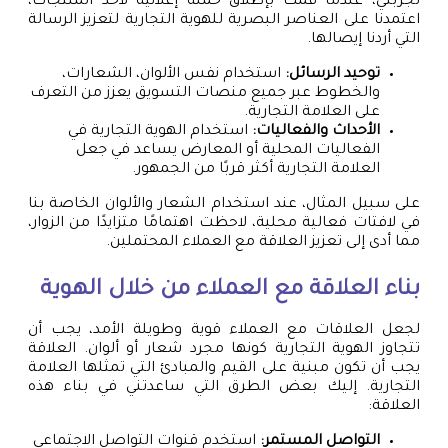
تجربتي، عندما قمت بإطلاق حملة إعلانية لأحد المنتجات،
اعتمدنا على العناصر البصرية للهوية التجارية لتعزيز الرسالة
التي أردنا إيصالها.
توحيد الرسائل:
استخدام نفس الألوان، الشعارات،
والخطوط عبر جميع منصات التسويق يعزز من التعرف
على العلامة التجارية.
الأحداث والفعاليات:
استخدام الهوية التجارية في
الفعاليات المحلية أو المعارض يساعد في جعل
العلامة التجارية أكثر قربًا من الجمهور.
على سبيل المثال، عند استخدام الشعار والألوان الخاصة بنا
في لافتات فعالية محلية، لاحظت اهتمامًا متزايدًا من الزوار،
مما أدى إلى تعزيز العلاقة مع العملاء المحتملين.
بناء العلاقة مع العملاء من خلال الهوية
لجعل العلاقات مع العملاء قوية وطويلة الأمد، يجب أن
تتجاوز الهوية التجارية كونها مجرد شعار أو ألوان. العلاقة
يجب أن تكون مبنية على القيم والمبادئ التي تمثلها العلامة
التجارية. إليك بعض الطرق التي ساعدتني في بناء هذه
العلاقة:
التواصل المستمر:
استخدم قنوات التواصل الاجتماعي