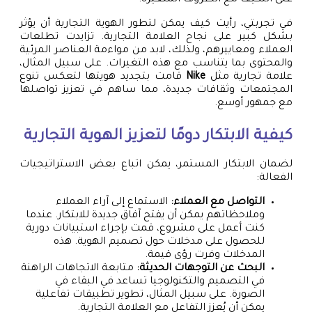
على التكيف مع الظروف المتغيرة.
في تجربتي، رأيت كيف يمكن لتطور الهوية التجارية أن يؤثر
بشكل كبير على نجاح العلامة التجارية. تزايدت تطلعات
العملاء ومعاييرهم، ولذلك، لابد من مواءمة العناصر المرئية
والمحتوى بما يتناسب مع هذه التغيرات. على سبيل المثال،
علامة تجارية مثل
Nike
قامت بتجديد هويتها لتعكس تنوع
المجتمعات وثقافات جديدة، مما ساهم في تعزيز تواصلها
مع جمهور أوسع.
كيفية الابتكار دومًا لتعزيز الهوية التجارية
لضمان الابتكار المستمر، يمكن اتباع بعض الاستراتيجيات
الفعالة:
التواصل مع العملاء:
الاستماع إلى آراء العملاء
وملاحظاتهم يمكن أن يفتح آفاق جديدة للابتكار. عندما
كنت أعمل على مشروع، قمت بإجراء استبيانات دورية
للحصول على مدخلات حول تصميم الهوية. هذه
المدخلات وفرت رؤى قيمة.
البحث عن التوجهات الحديثة:
متابعة الاتجاهات الراهنة
في التصميم والتكنولوجيا تساعد في البقاء في
الصورة. على سبيل المثال، تطوير تطبيقات تفاعلية
يمكن أن يُعزز التفاعل مع العلامة التجارية.