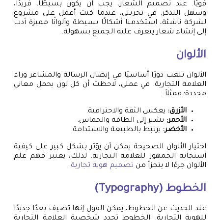
قويًا. عند تصميم الشعار، يجب أن يكون بسيطًا، فريدًا،
وسهل التذكر. في تجربتي، عندما كنت أعمل على مشروع
لشركة ناشئة، استخدمنا أشكالًا بسيطة وألوانًا مميزة أدت
إلى إنشاء شعار يتعرف عليه الجميع بسهولة.
الألوان
الألوان تلعب دورًا أساسيًا في إيصال الرسالة والمشاعر وراء
العلامة التجارية. في عملي، لاحظت أن كل لون يحمل معاني
محددة؛ فمثلاً:
الأزرق:
يعكس الثقة والاحترافية.
الأحمر:
يشير إلى الطاقة والحماس.
الأخضر:
يرتبط بالطبيعة والاستدامة.
اختيار الألوان الصحيحة يمكن أن يؤثر بشكل كبير على كيفية
استجابة الجمهور للعلامة التجارية. لذلك، يعتبر فهم علم
الألوان جزءًا لا يتجزأ من
تصميم هوية تجارية
.
الخطوط (Typography)
عند الحديث عن الخطوط، يمكن القول إنها تضيف بعدًا جديدًا
للهوية التجارية. الخطوط تحدد شخصية العلامة التجارية