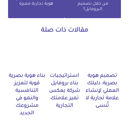
من خلال تصميم
هوية تجارية مميزة
البروفايل؟
مقالات ذات صلة
تصميم هوية
استراتيجيات
بناء هوية بصرية
بصرية: دليلك
بناء بروفايل
قوية لتعزيز
العملي لإنشاء
شركة يعكس
التنافسية
علامة تجارية لا
تميز علامتك
والنمو في
تُنسى
التجارية
مشروعك
الجديد