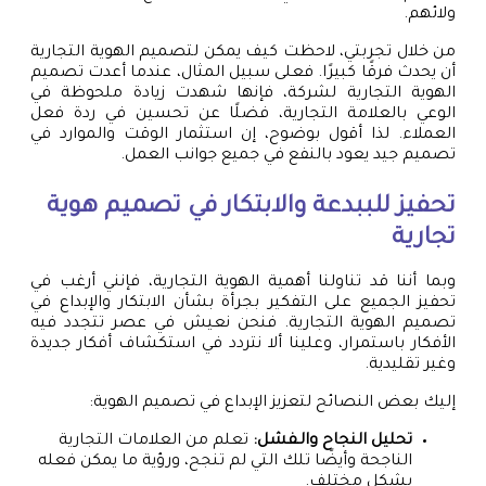
ولائهم.
من خلال تجربتي، لاحظت كيف يمكن لتصميم الهوية التجارية
أن يحدث فرقًا كبيرًا. فعلى سبيل المثال، عندما أعدت تصميم
الهوية التجارية لشركة، فإنها شهدت زيادة ملحوظة في
الوعي بالعلامة التجارية، فضلًا عن تحسين في ردة فعل
العملاء. لذا أقول بوضوح، إن استثمار الوقت والموارد في
تصميم جيد يعود بالنفع في جميع جوانب العمل.
تحفيز للببدعة والابتكار في
تصميم هوية
تجارية
وبما أننا قد تناولنا أهمية الهوية التجارية، فإنني أرغب في
تحفيز الجميع على التفكير بجرأة بشأن الابتكار والإبداع في
تصميم الهوية التجارية. فنحن نعيش في عصر تتجدد فيه
الأفكار باستمرار، وعلينا ألا نتردد في استكشاف أفكار جديدة
وغير تقليدية.
إليك بعض النصائح لتعزيز الإبداع في تصميم الهوية:
تحليل النجاح والـفشل:
تعلم من العلامات التجارية
الناجحة وأيضًا تلك التي لم تنجح، ورؤية ما يمكن فعله
بشكل مختلف.