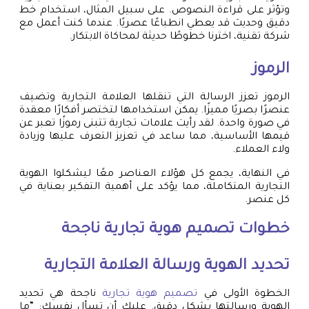
وتؤثر على قراءة النصوص. على سبيل المثال، استخدام خط
دقيق وحديث قد يعطي انطباعًا عصريًا. عندما كنت أعمل مع
شركة تقنية، اخترنا خطوطًا حديثة لمحاكاة الابتكار.
الرموز
الرموز تعزز الرسالة التي تنقلها العلامة التجارية وتضيف
عنصرًا بصريًا مميزًا. يمكن استخدامها لتختصر أفكارًا معقدة
في صورة واحدة. لقد رأيت علامات تجارية تتبنى رموزًا تعبر عن
قيمها الأساسية، مما ساعد في تعزيز التعرف عليها وزيادة
ولاء العملاء.
في النهاية، يجمع كل هؤلاء العناصر معًا ليشكلوا الهوية
التجارية المتكاملة، مما يؤكد على أهمية التفكير بعناية في
كل عنصر.
خطوات
تصميم هوية تجارية
ناجحة
تحديد الهوية ورسالة العلامة التجارية
الخطوة الأولى في
تصميم هوية تجارية
ناجحة هي تحديد
الهوية ورسالتها بشكل دقيق. عليك أن تسأل نفسك: “ما