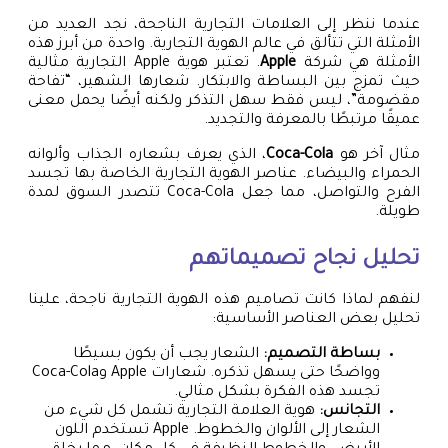
عندما ننظر إلى العلامات التجارية الناجحة، نجد العديد من
الأمثلة التي تتألق في عالم الهوية التجارية. واحدة من أبرز هذه
الأمثلة هي شركة
Apple
. تعتبر هوية Apple التجارية مثالية
حيث تمزج بين البساطة والابتكار. شعارها الشهير، “تفاحة
مقضومة”، ليس فقط سهل التذكر ولكنه أيضًا يحمل معنى
عميقًا مرتبطًا بالمعرفة والتجديد.
مثال آخر هو
Coca-Cola
، الذي يعرف بشعاره الجذاب وألوانه
الحمراء والبيضاء. عناصر الهوية التجارية الخاصة بها تجسد
الفرح والتواصل، مما جعل Coca-Cola تتصدر السوق لمدة
طويلة.
تحليل نجاح تصميماتهم
لنفهم لماذا كانت تصاميم هذه الهوية التجارية ناجحة، علينا
تحليل بعض العناصر الأساسية:
بساطة التصميم:
الشعار يجب أن يكون بسيطًا
وواضحًا حتى يسهل تذكره. شعارات Apple وCoca-Cola
تجسد هذه الفكرة بشكل مثالي.
التجانس:
هوية العلامة التجارية تشمل كل شيء من
الشعار إلى الألوان والخطوط. Apple تستخدم اللون