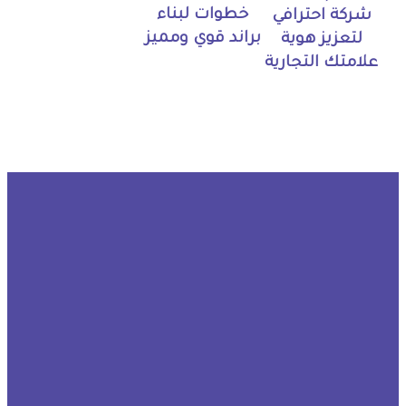
خطوات لبناء
شركة احترافي
براند قوي ومميز
لتعزيز هوية
علامتك التجارية