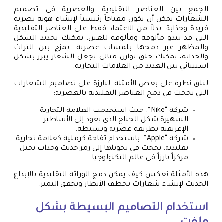
الجمع بين العناصر التقليدية والعصرية في تصميم
الشعارات يمكن أن يكون مفتاحاً رئيسياً لإنشاء هوية بصرية
فريدة وجذابة. بدلاً من الاعتماد فقط على العناصر التقليدية
التي قد تبدو مألوفة ومألوفة للعين، يمكنك تجديد الشكل
والمظهر عبر دمجها بلمسات عصرية. بمزج بين التراث
والحداثة، يمكنك خلق توازن مثالي يجعل الشعار يبرز بشكل
استثنائي بين العديد من العلامات التجارية.
لنلق نظرة على بعض الأمثلة البارزة على تصاميم الشعارات
التي نجحت في دمج العناصر التقليدية بالعصرية:
شركة “Nike”: حيث استخدمت العلامة التجارية
الشهيرة شكل الجناح الذي يعود إلى الأساطير
الإغريقية بطريقة عصرية وبسيطة.
شركة “Apple”: باستخدام تفاحة كرملية كعلامة تجارية
تقليدية، نجحت في تحويلها إلى رمز حديث وجذاب يحتل
مركزاً بارزاً في عالم التكنولوجيا.
هذه الأمثلة تعكس كيف يمكن دمج الوراثة التقليدية بالإبداع
الحديث لإنشاء شعارات تخطف الأنظار وتحقق التميز.
استخدام التصاميم البسيطة بشكل