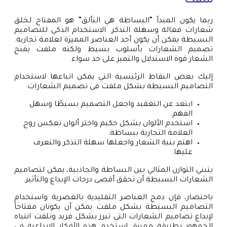
ملفت
ربما يكون المبدأ “البساطة هي التألق” هو المفتاح لخلق
شعارات فعالة وسهلة التذكر. الاستخدام الذكي للتصاميم
البسيطة يمكن أن يكون أحد العناصر المميزة لعلامة تجارية.
تصميم الشعارات بأسلوب بسيط ولكنه ملفت يمنح
الشعار قوة الاستدلال والتميز على حد سواء.
إليك بعض النقاط الرئيسية التي يمكن اتباعها لاستخدام
التصاميم البسيطة بشكل ملفت في تصميم الشعارات:
ابتعد عن التعقيد واجعل التصميم بسيطًا وسهل
الفهم.
استخدم الألوان بشكل حكيم واختر ألوان تعكس روح
العلامة التجارية ببساطة.
اهتم بنية الشعار واجعلها سهلة التذكر والتعرف
عليها.
بتبني التوازن المثالي بين البساطة والجاذبية، يمكن لتصاميم
الشعارات البسيطة أن تحقق أقصى درجات الإبداع والتأثير.
باختصار، فإن دمج العناصر التقليدية بالعصرية واستخدام
التصاميم البسيطة بشكل ملفت يمكن أن يكونان مفتاحاً
لإبداع تصاميم الشعارات التي تبرز بشكل فريد وتلفت انتباه
الجمهور بطريقة مميزة. استخدم هذه الأفكار الإبداعية في