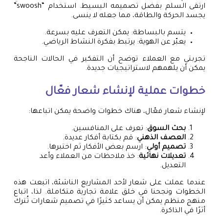
ارتقى السلم بفضل تصميمه البسيط. استخدام “swoosh”
يجسد الحركة والطاقة، مما جعله لا ينسى.
يتسم بالبساطة: يمكن التعرف عليه بسرعة.
يعبّر عن الهوية: يرتبط بفكرة النشاط الرياضي.
تجربتي مع العملاء توضح أن التفكير في الحالات الناجحة
يمكن أن يلهمهم لاستراتيجيات جديدة.
خطوات عملية لإنشاء شعار فعّال
لإنشاء شعار فعّال، هناك خطوات واضحة يمكن اتباعها:
بحث السوق
: تعرف على المنافسين.
العصف الذهني
: قم بكتابة أفكار عديدة.
تصميم أولي
: ارسم بعض الأفكار ثم اختبرها.
تعديلات نهائية
: خذ ملاحظات من العملاء وأعد
التعديل.
عندما عملت على شعار لأحد المشاريع الناشئة، اتبعت هذه
الخطوات ونجحنا في خلق علامة تجارية متكاملة. لذا، اتباع
منهج منظم يمكن أن يساعد كثيرًا في تصميم شعارات تُترك
أثرًا في الذاكرة.