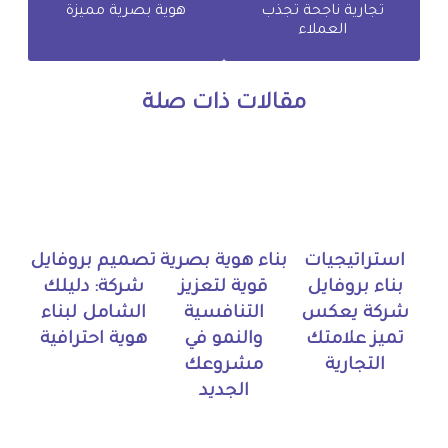
تجارية ناجحة تجذب
هوية بصرية مميزة
العملاء
مقالات ذات صلة
استراتيجيات
بناء هوية بصرية
تصميم بروفايل
بناء بروفايل
قوية لتعزيز
شركة: دليلك
شركة يعكس
التنافسية
الشامل لبناء
تميز علامتك
والنمو في
هوية احترافية
التجارية
مشروعك
الجديد