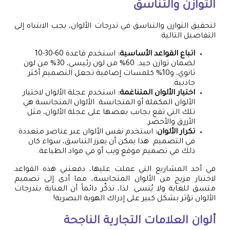
التوازن والتناسق
لتحقيق التوازن والتناسق في تدرجات الألوان، يجب الانتباه إلى
التفاصيل التالية:
اتباع القواعد الأساسية:
استخدم قاعدة 60-30-10
لضمان توازن جيد. 60% من لون رئيسي، 30% من لون
ثانوي، و10% كلمسات إضافية تجعل التصميم أكثر
جاذبية.
اختيار الألوان المتناغمة:
استخدم عجلة الألوان لاختيار
الألوان المكملة أو المتجانسة. الألوان المتجانسة هي
تلك التي تقع بجانب بعضها على عجلة الألوان، مثل
الأزرق والأخضر.
تكرار الألوان:
استخدم نفس الألوان عبر عناصر متعددة
في التصميم. هذا يمكن أن يعزز التناسق، سواء كان
ذلك في تصميم موقع ويب أو في مواد الطباعة.
في أحد المشاريع التي عملت عليها، دفعتني هذه القواعد
لاختيار مزيج من الألوان المتجانسة، مما أدى إلى تصميم
متسق للغاية ولا يُنسى. لذا، تذكّر دائماً أن العناية بتدرجات
الألوان تؤثر بشكل كبير على إدراك الهوية البصرية!
ألوان العلامات التجارية الناجحة