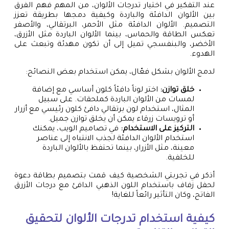
عند التفكير في اختيار تدرجات الألوان، من المهم فهم الفرق
بين الألوان الدافئة والباردة وكيفية دمجها بطريقة تعزز
التصميم. الألوان الدافئة مثل الأحمر، البرتقالي، والأصفر
تعكس الطاقة والحماس، بينما الألوان الباردة مثل الأزرق،
الأخضر، والبنفسجي تميل إلى أن تكون مهدئة وتبعث على
الهدوء.
لدمج الألوان بشكل فعّال، يمكن استخدام بعض النصائح:
خلق توازن:
اختر لوناً دافئاً كلون أساسي مع إضافة
لمسات من الألوان الباردة كملحقات. على سبيل
المثال، استخدام لون برتقالي دافئ كلون رئيسي مع أزرار
أو ترويسات زرقاء يمكن أن يخلق توازن جميل.
التركيز على الاستخدام:
في تصاميم الويب، يمكنك
استخدام الألوان الدافئة لجذب الانتباه إلى عناصر
معينة، مثل الأزرار، بينما تحتفظ بالألوان الباردة
للخلفية.
أذكر في تجربتي الشخصية كيف قمت بتصميم بطاقة دعوة
لحفل زفاف باستخدام اللون الذهبي الدافئ مع درجات الأزرق
الفاتح، وكان التأثير رائعاً للغاية!
كيفية استخدام تدرجات الألوان لتحقيق