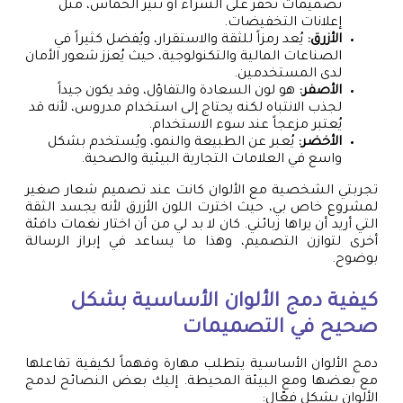
تصميمات تحفز على الشراء أو تثير الحماس، مثل
إعلانات التخفيضات.
الأزرق:
يُعد رمزاً للثقة والاستقرار، ويُفضل كثيراً في
الصناعات المالية والتكنولوجية، حيث يُعزز شعور الأمان
لدى المستخدمين.
الأصفر:
هو لون السعادة والتفاؤل، وقد يكون جيداً
لجذب الانتباه لكنه يحتاج إلى استخدام مدروس، لأنه قد
يُعتبر مزعجاً عند سوء الاستخدام.
الأخضر:
يُعبر عن الطبيعة والنمو، ويُستخدم بشكل
واسع في العلامات التجارية البيئية والصحية.
تجربتي الشخصية مع الألوان كانت عند تصميم شعار صغير
لمشروع خاص بي، حيث اخترت اللون الأزرق لأنه يجسد الثقة
التي أريد أن يراها زبائني. كان لا بد لي من أن اختار نغمات دافئة
أخرى لتوازن التصميم، وهذا ما يساعد في إبراز الرسالة
بوضوح.
كيفية دمج الألوان الأساسية بشكل
صحيح في التصميمات
دمج الألوان الأساسية يتطلب مهارة وفهماً لكيفية تفاعلها
مع بعضها ومع البيئة المحيطة. إليك بعض النصائح لدمج
الألوان بشكل فعّال: