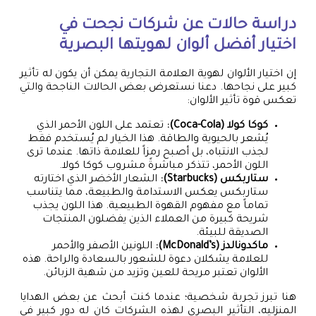
دراسة حالات عن شركات نجحت في
اختيار أفضل ألوان لهويتها البصرية
إن اختيار الألوان لهوية العلامة التجارية يمكن أن يكون له تأثير
كبير على نجاحها. دعنا نستعرض بعض الحالات الناجحة والتي
تعكس قوة تأثير الألوان:
كوكا كولا (Coca-Cola):
تعتمد على اللون الأحمر الذي
يُشعر بالحيوية والطاقة. هذا الخيار لم يُستخدم فقط
لجذب الانتباه، بل أصبح رمزاً للعلامة ذاتها. عندما ترى
اللون الأحمر، تتذكر مباشرةً مشروب كوكا كولا.
ستاربكس (Starbucks):
الشعار الأخضر الذي اختارته
ستاربكس يعكس الاستدامة والطبيعة، مما يتناسب
تماماً مع مفهوم القهوة الطبيعية. هذا اللون يجذب
شريحة كبيرة من العملاء الذين يفضلون المنتجات
الصديقة للبيئة.
ماكدونالدز (McDonald’s):
اللونين الأصفر والأحمر
للعلامة يشكلان دعوة للشعور بالسعادة والراحة. هذه
الألوان تعتبر مريحة للعين وتزيد من شهية الزبائن.
هنا تبرز تجربة شخصية؛ عندما كنت أبحث عن بعض الهدايا
المنزليه، التأثير البصري لهذه الشركات كان له دور كبير في