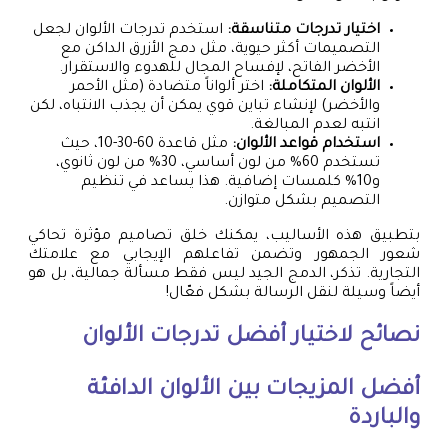
اختيار تدرجات متناسقة:
استخدم تدرجات الألوان لجعل
التصميمات أكثر حيوية، مثل دمج الأزرق الداكن مع
الأخضر الفاتح، لإفساح المجال للهدوء والاستقرار.
الألوان المتكاملة:
اختر ألواناً متضادة (مثل الأحمر
والأخضر) لإنشاء تباين قوي يمكن أن يجذب الانتباه، لكن
انتبه لعدم المبالغة.
استخدام قواعد الألوان:
مثل قاعدة 60-30-10، حيث
تستخدم 60% من لون أساسي، 30% من لون ثانوي،
و10% كلمسات إضافية. هذا يساعد في تنظيم
التصميم بشكل متوازن.
بتطبيق هذه الأساليب، يمكنك خلق تصاميم مؤثرة تحاكي
شعور الجمهور وتضمن تفاعلهم الإيجابي مع علامتك
التجارية. تذكر، الدمج الجيد ليس فقط مسألة جمالية، بل هو
أيضاً وسيلة لنقل الرسالة بشكل فعّال!
نصائح لاختيار أفضل تدرجات الألوان
أفضل المزيجات بين الألوان الدافئة
والباردة