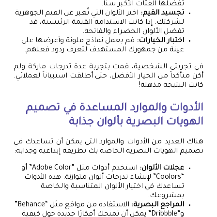
تفضلها الفئات الأكبر سناً.
تجسيد القيم:
اختر الألوان التي تُعبر عن القيم الجوهرية
لشركتك. إذا كانت الاستدامة القيمة الرئيسية، قد
تفضل الألوان الخضراء والفاتحة.
اختبار الخيارات:
قم بعمل نماذج ملونة وأعرضها على
عينة من جمهورك المستهدف لتعرف ردود فعلهم.
في تجربتي الشخصية، قمت بتجربة عدة تدرجات ماركة ولم
أكن متأكداً من الخيار الأفضل، حتى أطلقت استبياناً لعملائي.
كانت النتيجة مذهلة!
الأدوات والموارد المساعدة في تصميم
الهويات البصرية بألوان جذابة
هناك العديد من الأدوات والموارد التي يمكن أن تساعدك في
تصميم الهويات البصرية الخاصة بك بطريقة إبداعية وجذابة:
عجلات الألوان:
استخدم أدوات مثل “Adobe Color” أو
“Coolors” لإنشاء تدرجات ألوان متوازنة. هذه الأدوات
تساعدك في اختيار الألوان المتناسبة والخاصة
بمشروعك.
المراجع البصرية:
الاستفادة من مواقع مثل “Behance”
و”Dribbble” يمكن أن تمنحك أفكارًا جديدة حول كيفية