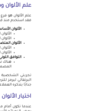
علم الألوان و
علم الألوان هو فرع 
فقد استخدم منذ قرو
الألوان الأساس
الألوان 
الألوان 
الألوان المتض
الألوان
الألوان
التوافق اللوني
هناك نظم
المصمم
تجربتي الشخصية ك
البرتقالي ليرمز لل
جذابًا يتذكره العملا
اختيار الألوا
عندما تكون أمام مه