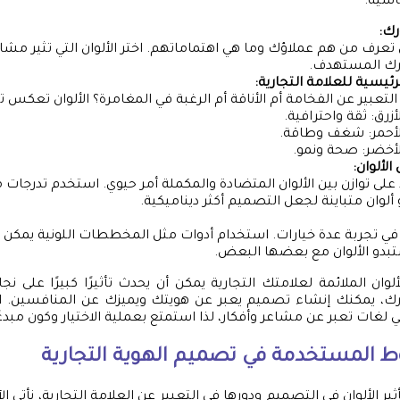
اسية:
ك:
تعرف من هم عملاؤك وما هي اهتماماتهم. اختر الألوان التي تثير مشا
ك المستهدف.
رئيسية للعلامة التجارية:
التعبير عن الفخامة أم الأناقة أم الرغبة في المغامرة؟ الألوان تعكس تل
لأزرق: ثقة واحترافية.
لأحمر: شغف وطاقة.
لأخضر: صحة ونمو.
الألوان:
على توازن بين الألوان المتضادة والمكملة أمر حيوي. استخدم تدرجا
و ألوان متباينة لجعل التصميم أكثر ديناميكية.
د في تجربة عدة خيارات. استخدام أدوات مثل المخططات اللونية يمكن
بدو الألوان مع بعضها البعض.
الألوان الملائمة لعلامتك التجارية يمكن أن يحدث تأثيرًا كبيرًا على ن
رك، يمكنك إنشاء تصميم يعبر عن هويتك ويميزك عن المنافسين. ا
لغات تعبر عن مشاعر وأفكار، لذا استمتع بعملية الاختيار وكون مبدعً
 المستخدمة في تصميم الهوية التجارية
 الألوان في التصميم ودورها في التعبير عن العلامة التجارية، نأتي الآ