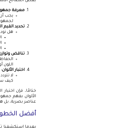
بعض النصائح الأس
معرفة جمهور
يجب أن 
لجمهور
تحديد القيم ال
هل تود 
ا
ا
ا
تناقض وتوازن 
الحفاظ 
اللون أ
اختبار الألوان:
لا تترد
كيف ست
ختامًا، فإن اختيار 
الألوان بفهم جمهو
عناصر بصرية، بل هي 
أفضل الخطوط
بعدما استكشفنا تأثير