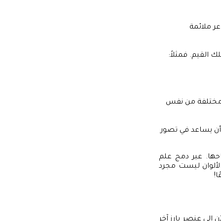
عر ملائمة
ك القيم. فمثلاً:
ت مختلفة من نفس
 أن يساعد في تصور
جاحها. عبر دمج علم
لألوان ليست مجرد
ا!
ن إلى عنصر بارز آخر