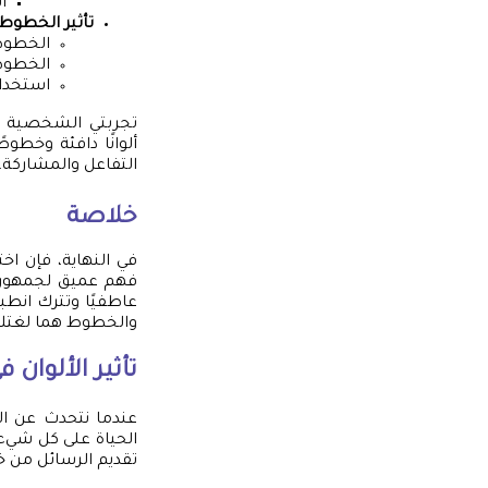
ا
تأثير الخطوط:
الخطوط 
الخطوط 
استخدام
تجربتي الشخصية م
ألوانًا دافئة وخط
التفاعل والمشاركة.
خلاصة
في النهاية، فإن ا
فهم عميق لجمهورك 
عاطفيًا وتترك انطباع
والخطوط هما لغتك 
تأثير الألوان 
عندما نتحدث عن الت
الحياة على كل شيء.
تقديم الرسائل من خ