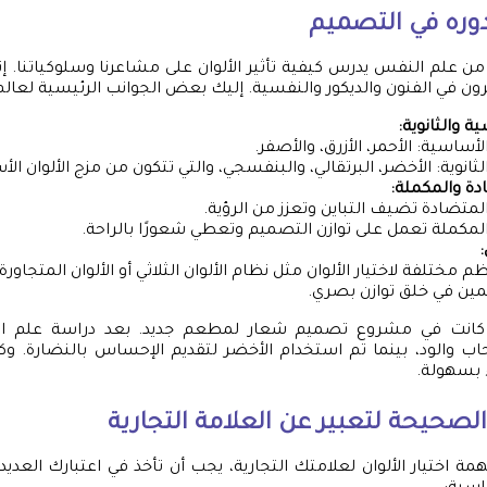
دوره في التصميم
من علم النفس يدرس كيفية تأثير الألوان على مشاعرنا وسلوكياتنا. إنه
ن في الفنون والديكور والنفسية. إليك بعض الجوانب الرئيسية لعالم ا
ية والثانوية:
الأساسية: الأحمر، الأزرق، والأصفر.
الثانوية: الأخضر، البرتقالي، والبنفسجي، والتي تتكون من مزج الألوان ال
ادة والمكملة:
 المتضادة تضيف التباين وتعزز من الرؤية.
 المكملة تعمل على توازن التصميم وتعطي شعورًا بالراحة.
:
 مختلفة لاختيار الألوان مثل نظام الألوان الثلاثي أو الألوان المتجاورة
ين في خلق توازن بصري.
انت في مشروع تصميم شعار لمطعم جديد. بعد دراسة علم الألو
ترحاب والود، بينما تم استخدام الأخضر لتقديم الإحساس بالنضارة. وك
ء بسهولة.
ن الصحيحة لتعبير عن العلامة التجارية
مة اختيار الألوان لعلامتك التجارية، يجب أن تأخذ في اعتبارك العدي