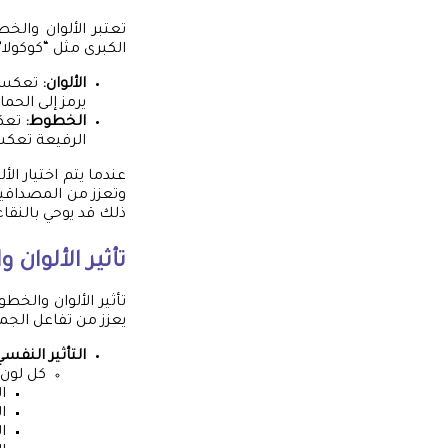
تعتبر الألوان والخ
الكبرى مثل “كوكولا”
الألوان:
تعكس مش
يرمز إلى الحم
الخطوط:
تعكس
الرفيعة تعكس 
عندما يتم اختيار ال
وتعزز من المصداقية
ذلك قد يوحي بالنقاء
تأثير الألوان
تأثير الألوان والخ
يعزز من تفاعل الجم
التأثير النفسي
كل لون 
ال
ا
ا