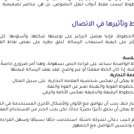
طوط ليست فقط أدوات لنقل النصوص، بل هي عناصر تصميمية تج
وتأثيرها في الاتصال
لخطوط، فإننا نفضل التركيز على نوعيتها شكلها، وأسلوبها. كل
 على كيفية استيعاب الرسالة. لنلقِ نظرة على بعض نقاط القو
لاسة:
الواضحة تساعد على قراءة النص بسهولة، وهذا أمر ضروري خاصةً ف
ية. إذا كان الخط معقدًا أو غير واضح، فقد يفقد الرسالة قيمتها.
ة التجارية:
يمكن أن تعكس شخصية العلامة التجارية. على سبيل المثال:
لخطوط القوية والثقيلة تعبر عن القوة والثقة.
لخطوط الرقيقة والدقيقة تعكس الأناقة والرقي.
يار خط، يجب أن يتوافق مع الألوان والأشكال الأخرى المستخدمة في الت
يمكن أن يخلق تأثيرًا بصريًا جذابًا، لكن يجب الحذر من الاستخدام المف
 كتيب دعائي لشركة ناشئة. استخدمت خطًا بسيطًا وسهل القراء
اه وتحسين التواصل مع الجمهور.