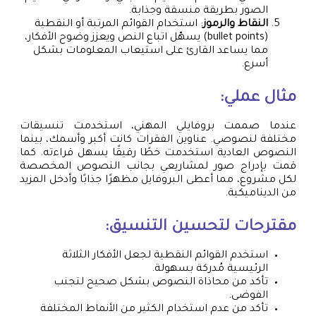
الصور بطريقة منسقة وجذابة.
النقاط والرموز
: استخدام القوائم المرتبة أو النقطية
(bullet points) يسهّل اتباع النص ويعزز وضوح الأفكار،
مما يساعد القارئ على استيعاب المعلومات بشكل
أسرع.
مثال عملي:
عندما صممت بروفايلي المهني، استخدمت تنسيقات
مختلفة لنصوصي. عناوين الفقرات كانت أكبر وأسمك، بينما
النصوص العادية استخدمت خطًا رقيقًا يسهل قراءته. كما
قمت بإدراج صور لمشاريعي بجانب النصوص المخصصة
لكل مشروع، مما أعطى البروفايل مظهرًا جذابًا وأدخل المزيد
من الديناميكية.
مقترحات لتحسين التنسيق:
استخدم القوائم النقطية لجعل الأفكار الثلاثة
الرئيسية مُدركة بسهولة.
تأكد من محاذاة النصوص بشكل صحيح لتجنب
الفوضى.
تأكد من عدم استخدام الكثير من الأنماط المختلفة