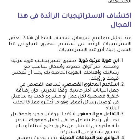
المستهدف.
اكتشاف الاستراتيجيات الرائدة في هذا
المجال
عند تحليل تصاميم البروفايل الناجحة، نلاحظ أن هناك بعض
الاستراتيجيات الرائدة التي تُستخدم لتحقيق النجاح في هذا
المجال. إليك أبرز هذه الاستراتيجيات:
ابنِ هوية مرئية قوية
: تحقيق التميز يتطلب هوية مرئية
واضحة. اختر ألوان، خطوط وأشكال تتناسب مع
رسالتك وأهدافك. الهوية الخاصة بك يجب أن تعكس
قيمك ورؤيتك.
استخدم المحتوى القصصي
: تساهم القصص في
جعل البيانات أكثر جاذبية. وفقًا لتجربتي، فإن إضافة
خلفية قصصية لكل عمل أو مشروع قمت به ساعدني
في توصيل رسائل أعمق، وهو ما أعتبره مفتاحًا لجذب
الانتباه.
التفاعل مع الجمهور
: لا يُعَد البروفايل مجرد واجهة، بل
يجب أن يرتبط بتفاعل حقيقي. اجعل جمهورك يشعر
بأنه مأخوذ في الاعتبار، عن طريق طرح أسئلة أو بناء
محتوى يشجع على المشاركة.
التوافق مع الاتجاهات الحديثة
: يجب تحديث تصميم