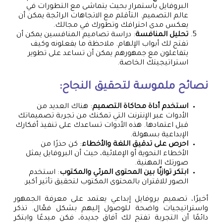
البروفايل باستمرار بحيث يتماشى مع التطورات في
عالم التصميم. التأقلم مع الاتجاهات الرائجة يمكن أن
يعكس مدى احترافك وتطورك في مجالك.
تحليل المنافسة
: دراسة تصاميم المنافسين يمكن أن
تفتح لك أبواب الإلهام. ملاحظة ما يفعلونه وكيف
يتفاعلون مع جمهورهم يمكن أن تساعد على تطوير
استراتيجيتك الخاصة.
نصائح ملموسة لتحقيق النجاح:
استخدم أداة محاكاة التصميم
: هناك العديد من
الأدوات عبر الإنترنت التي تمكنك من تجربة تصميماتك
قبل اعتمادها. هذه الأدوات تساعدك على تنفيذ أفكارك
الإبداعية بسهولة.
احرص على تدقيق اللغة والأخطاء
: كن حذرًا من
الأخطاء النحوية أو الإملائية، حيث أن البروفايل يمثل
صورتك المهنية.
ابتكر توازنًا بين المحتوى المرئي والمكتوب
: استخدم
الصور للاقتران بالمحتوى المكتوب لتحقيق تأثير أكبر.
أخيرًا، تصميم بروفايل إبداعي يعتمد على معرفة الجمهور
واستراتيجيات واضحة للوصول إليهم بشكل فعّال. تذكر
دائمًا أن التجربة تفتح لك آفاق جديدة، فكن مبدعًا وابتكر