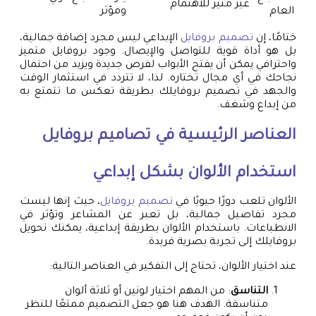
غير مثير للاهتمام
العام
ومؤثر
ختامًا، إن
تصميم بروفايل
الإبداعي ليس مجرد إضافة جمالية،
بل هو أداة قوية للتواصل والإيصال. وجود بروفايل متميز
واحترافي يمكن أن يفتح الأبواب لفرص جديدة ويزيد من احتمال
نجاحك في أي مجال تختاره. لذا، لا تتردد في استثمار الوقت
والجهد في تصميم بروفايلك بطريقة تعكس ما تتمتع به
من إبداع وشغف.
العناصر الرئيسية في
تصاميم بروفايل
استخدام الألوان بشكل إبداعي
الألوان تلعب دورًا حيويًا في
تصميم بروفايل
، حيث إنها ليست
مجرد تفاصيل جمالية، بل تعبر عن المشاعر وتؤثر في
الانطباعات. باستخدام الألوان بطريقة إبداعية، يمكنك تحويل
بروفايلك إلى تجربة بصرية فريدة.
عند اختيار الألوان، تحتاج إلى التفكير في العناصر التالية:
التناسق
: من المهم اختيار لونين أو ثلاثة ألوان
متناسقة. الهدف هنا هو جعل التصميم ممتعًا للنظر