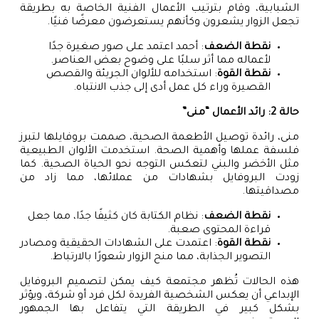
الشبابية، وقام بترتيب الأعمال الفنية الخاصة به بطريقة
تجعل الزوار يشعرون وكأنهم يستعرضون معرضًا فنيًا.
نقطة الضعف
: أحمد اعتمد على صور صغيرة جدًا
لأعماله مما أثر سلبًا على وضوح بعض العناصر.
نقطة القوة
: استخدامه للألوان الجريئة والقصص
القصيرة وراء كل عمل أدى إلى جذب الانتباه.
حالة 2: رائد الأعمال “منى”
منى، رائدة توصيل الأطعمة الصحية، صممت بروفايلها لتبرز
فلسفة عملها وأهمية الصحة. استخدمت الألوان الطبيعية
مثل الأخضر والبني لتعكس التوجه نحو الحياة الصحية. كما
زودت البروفايل بشهادات من عملائها، مما زاد من
مصداقيتها.
نقطة الضعف
: نظام الكتابة كان كثيفًا جدًا، مما جعل
قراءة المحتوى صعبة.
نقطة القوة
: اعتمدت على الشهادات الحقيقية ومصادر
التصوير الجذابة، مما منح الزوار شعورًا بالارتباط.
هذه الحالات تُظهر مجتمعة كيف يمكن لتصميم البروفايل
الإبداعي أن يعكس الشخصية الفريدة لكل فرد أو شركة، ويؤثر
بشكل كبير في الطريقة التي يتفاعل بها الجمهور