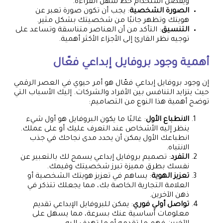
ويُفضل استخدام خط سهل القراءة.
الصورة الشخصية
: يجب أن تكون صورة تعبر عن
هويتك وتظهر جانبًا من شخصيتك بشكل مثير.
التنسيق
: التأكد من أن العناصر متناسقة وتساعد على
توجيه نظر القارئ إلى الأجزاء الأكثر أهمية.
أهمية وجود بروفايل إبداعي فعّال
إن وجود بروفايل إبداعي فعّال هو أمر حيوي في العصر الرقمي
حيث يتزايد التنافس بين الأفراد والشركات. إليك الأسباب التي
توضح أهمية هذا النوع من التصاميم:
الانطباع الأول
: غالبًا ما يكون البروفايل هو أول شيء
ينظر إليه الأشخاص عند التعرف عليك أو على عملك.
انطباعك الأول يمكن أن يحدد مدى نجاحك في جذب
الانتباه.
التفرد
: تصميم بروفايل إبداعي يسمح لك بالتعبير عن
نفسك بطرق مميزة تبرز شخصيتك وقيمك.
تعزيز الهوية
: يساهم في تعزيز هويتك الشخصية أو
العلامة التجارية الخاصة بك، مما يجعلك تتذكر في
ذهن الآخرين.
تواصل أولي فوري
: يمكن للبروفايل الإبداعي تقديم
معلومات أساسية عنك بسرعة، مما يسهل على