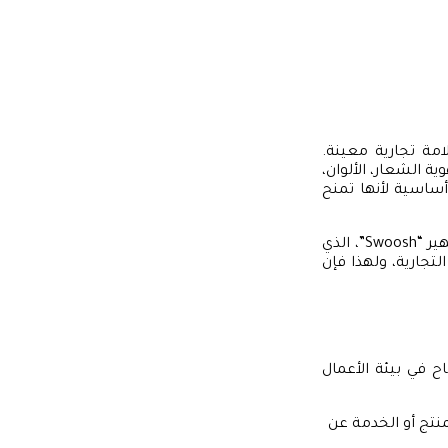
امة تجارية معينة.
 الشعار، الألوان،
أساسية لأنها تمنح
على سبيل المثال، عندما تفكر في شركة “نايكي”، أول ما يتبادر إلى الذهن هو شعارها الشهير “Swoosh”، الذي
تجارية، ولهذا فإن
 في بيئة الأعمال
منتج أو الخدمة عن