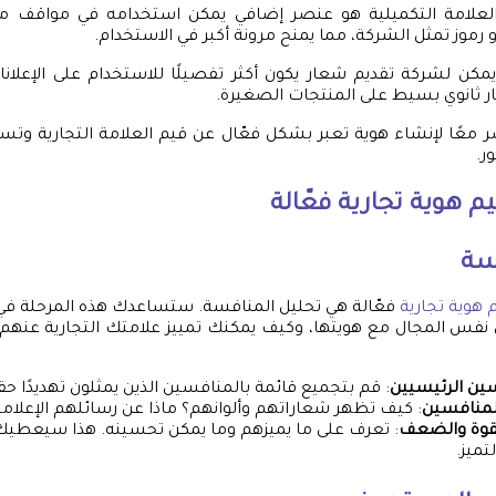
 العلامة التكميلية هو عنصر إضافي يمكن استخدامه في مواقف 
موز تمثل الشركة، مما يمنح مرونة أكبر في الاستخدام.
مكن لشركة تقديم شعار يكون أكثر تفصيلًا للاستخدام على الإعلانا
 ثانوي بسيط على المنتجات الصغيرة.
 معًا لإنشاء هوية تعبر بشكل فعّال عن قيم العلامة التجارية وتس
ر.
 هوية تجارية
فعّالة
سة
هوية تجارية
فعّالة هي تحليل المنافسة. ستساعدك هذه المرحلة ف
 نفس المجال مع هويتها، وكيف يمكنك تمييز علامتك التجارية عنهم.
سين الرئيسيين
: قم بتجميع قائمة بالمنافسين الذين يمثلون تهديدًا حقي
لمنافسين
: كيف تظهر شعاراتهم وألوانهم؟ ماذا عن رسائلهم الإعلامي
لقوة والضعف
: تعرف على ما يميزهم وما يمكن تحسينه. هذا سيعطي
تميز.