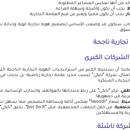
أكد من أنها تعكس المشاعر المطلوبة.
ط
: يجب أن تكون واضحة وسهلة القراءة.
ر
: يجب أن يكون مميزًا ويعبر عن قيم العلامة التجارية.
ات، ستكون قد وضعت الأساس لتصميم هوية تجارية قوية وجذابة ت
سوق.
تجارية ناجحة
الشركات الكبرى
مكننا أن نستنبط الكثير من استراتيجيات الهوية التجارية الناجحة ال
لمثال، شركة “نايكي” ليست مجرد علامة تجارية رياضية؛ بل نجحت في ب
يجيات المبتكرة:
اطفي
: تركز “نايكي” على ربط منتجاتها بالعواطف والتجارب الإنسانية، مث
ريبة من جمهورها.
سيط
: شعار “Swoosh” يعكس أناقة وبساطة التصميم، مما يسهل تذكره والتعرف عليه.
جتمعية
: من خلال الحملات المجتمعية، مثل “ It
رية والمستهلكين.
ركة ناشئة