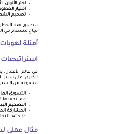
اختر الألوان
: ت
اختيار الخطو
تصميم الشعا
بتطبيق هذه الخطو
نجاح مستدام في ال
أمثلة لهويات 
استراتيجيات 
في عالم الأعمال، ي
الكبرى. على سبيل ا
مجموعة من الاسترات
التسويق الع
مما يجعلها ق
التصميم الب
المشاركة الم
علامتها التجا
مثال عملي لش