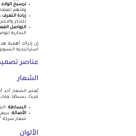
ترسيخ الولاء
:
ولائهم للعلامة
زيادة التعرف ع
للتذكر والاعتر
التواصل الفع
التجارية لتوص
إن إدراك أهمية هذه
استراتيجية التسوي
عناصر تصميم 
الشعار
يُعتبر الشعار أحد 
فريدًا، بسيطًا، وقا
البساطة
: ال
الأصالة
: ينبغ
شعار شركة “أ
الألوان