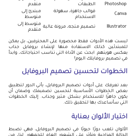
Photoshop
الطبقات
متقدم
قوالب جاهزة، سهولة
مبتدئ إلى
Canva
الاستخدام
متوسط
متوسط إلى
Illustrator
تصميم متجه، مرونة عالية
متقدم
ليست هذه الأدوات فقط محصورة على المحترفين، بل يمكن
للمبتدئين كذلك الاستفادة منها لإنشاء بروفايل جذاب
يعكس هويتهم. ابحث عن الأداة التي تناسب احتياجاتك، وابدأ
في تصميم بروفايلك اليوم!
الخطوات لتحسين تصميم البروفايل
بعد تعرفك على أدوات تصميم البروفايل، يأتي الدور لتطبيق
بعض الخطوات الأساسية لتحسين تصميمك وضمان أن
يكون جاهزًا للاستخدام بشكل مثير وجذاب. إليك الخطوات
التي سأساعدك بها لتحقيق ذلك.
اختيار الألوان بعناية
الألوان تلعب دورًا حيويًا في تصميم البروفايل، فهي تضبط
الحالة المزاجية وتؤثر على الشعور العام للجمهور. لذا، من