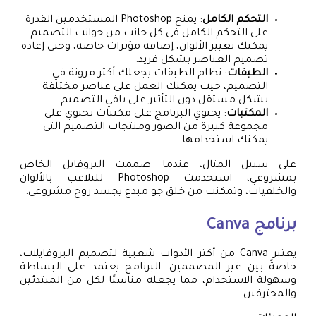
التحكم الكامل
: يمنح Photoshop المستخدمين القدرة
على التحكم الكامل في كل جانب من جوانب التصميم.
يمكنك تغيير الألوان، إضافة مؤثرات خاصة، وحتى إعادة
تصميم العناصر بشكل فريد.
الطبقات
: نظام الطبقات يجعلك أكثر مرونة في
التصميم، حيث يمكنك العمل على عناصر مختلفة
بشكل مستقل دون التأثير على باقي التصميم.
المكتبات
: يحتوي البرنامج على مكتبات تحتوي على
مجموعة كبيرة من الصور ومنتجات التصميم التي
يمكنك استخدامها.
على سبيل المثال، عندما صممت البروفايل الخاص
بمشروعي، استخدمت Photoshop للتلاعب بالألوان
والخلفيات، وتمكنت من خلق جو مبدع يجسد روح مشروعى.
برنامج Canva
يعتبر Canva من أكثر الأدوات شعبية لتصميم البروفايلات،
خاصةً بين غير المصممين. البرنامج يعتمد على البساطة
وسهولة الاستخدام، مما يجعله مناسبًا لكل من المبتدئين
والمحترفين.