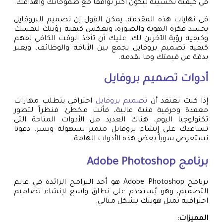
في كيفية تحسينه ليكون أكثر توافقًا مع طموحاتك وأهدافك.
في نهايات هذه المقدمة، يمكن القول إن تصميم البروفايل
يجسد فكرة الهوية والصورة، ويعكس كيفية رؤيتك لنفسك
وكيفية رؤية الآخرين لك. عليك أن تأخذ الوقت الكافي لفهم
كيفية تصميم بروفايل يجمع بين الأناقة والوظائف، ويعبر
بدقة عن قيمتك وما تقدمه.
أدوات
تصميم بروفايل
إذا كنت تعتقد أن
تصميم بروفايل
احترافي يتطلب مهارات
معقدة وحرفية فنية عالية، فأنت مخطئ. فنظراً لتطور
تكنولوجيا اليوم، هناك العديد من الأدوات المتاحة التي
تساعدك على إنشاء بروفايل متميز بسهولة ويسر. دعونا
نستعرض سوياً بعض هذه الأدوات الهامة.
برنامج Adobe Photoshop
برنامج Adobe Photoshop هو أحد البرامج الرائدة في عالم
التصميم، وهو يُستخدم على نطاق واسع لإنشاء تصاميم
احترافية تمثل هويتك بشكل مثالي.
المميزات: