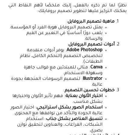
نظرًا لما تم ذكره بالفعل، إليك ملخصًا لأهم النقاط التي
يمكنك التركيز عليها لتطوير تصميم بروفايلك:
ماهية تصميم البروفايل
:
يمثل تصميم البروفايل هوية الفرد أو المؤسسة.
يلعب دورًا أساسيًا في التعبير عن القيم
والرسالة.
أدوات تصميم البروفايل
:
Adobe Photoshop
: يوفر أدوات متقدمة
لتخصيص التصميم (التحكم الكامل، نظام
الطبقات).
Canva
: مثالي للمبتدئين مع قوالب جاهزة
وسهولة الاستخدام.
Illustrator
: لتصميم الرسومات المتجهة بجودة
عالية.
خطوات تحسين التصميم
:
اختيار الألوان بعناية
: فهم تأثير الألوان واختيارها
بشكل مناسب.
استخدام الصور بشكل استراتيجي
: اختيار الصور
عالية الجودة والتأكد من توافقها مع المحتوى.
تنسيق العناصر بشكل جذاب
: استخدام
الشبكات، الفراغات، والعناوين لتحقيق توازن
بصري.