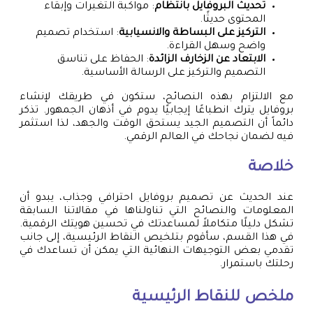
تحديث البروفايل بانتظام
: مواكبة التغيرات وإبقاء
المحتوى حديثًا.
التركيز على البساطة والانسيابية
: استخدام تصميم
واضح وسهل القراءة.
الابتعاد عن الزخارف الزائدة
: الحفاظ على تناسق
التصميم والتركيز على الرسالة الأساسية.
مع الالتزام بهذه النصائح، ستكون في طريقك لإنشاء
بروفايل يترك انطباعًا إيجابيًا يدوم في أذهان الجمهور. تذكر
دائماً أن التصميم الجيد يستحق الوقت والجهد، لذا استثمر
فيه لضمان نجاحك في العالم الرقمي.
خلاصة
عند الحديث عن تصميم بروفايل احترافي وجذاب، يبدو أن
المعلومات والنصائح التي تناولناها في مقالاتنا السابقة
تشكل دليلًا متكاملاً لمساعدتك في تحسين هويتك الرقمية.
في هذا القسم، سأقوم بتلخيص النقاط الرئيسية، إلى جانب
تقدمي بعض التوجيهات النهائية التي يمكن أن تساعدك في
رحلتك باستمرار.
ملخص للنقاط الرئيسية