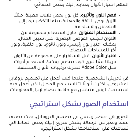
المهم اختيار الألوان بعناية. إليك بعض النصائح:
فهم اللون وتأثيره
: كل لون يحمل دلالات معينة. مثلاً،
الأزرق يوحي بالثقة والمهنية، بينما الأخضر يرمز إلى
الانتعاش والاستدامة.
الاستخدام المتوازن
: حاول استخدام مجموعة من
الألوان لتجنب الفوضى البصرية. على سبيل المثال،
يمكنك اختيار لون رئيسي، ولون ثانوي، لون خلفية، ولون
آخر للمساحات البيضاء.
اختبار الألوان
: قبل الاستقرار على مجموعة من الألوان،
جربها معًا لترى كيف تتناغم. يمكنك استخدام أدوات
مثل Adobe Color لتجربة تركيبات الألوان المختلفة.
في تجربتي الشخصية، عندما كنت أعمل على تصميم بروفايل
لمشروعي، اخترت ألوانًا تتناسب مع المجال الذي أعمل فيه.
استخدمت لونين متباينين مع خلفية بيضاء لإبراز المعلومات.
استخدام الصور بشكل استراتيجي
الصور هي عنصر رئيسي في تصميم البروفايل، حيث تضيف
عمقًا وتعبر عن الرسالة بشكل سريع. إليك بعض النقاط التي
تساعدك على استخدامها بشكل استراتيجي: