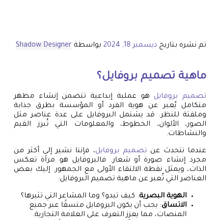
تم نشره بتاريخ
ديسمبر 18, 2024
بواسطة
Shadow Designer
ماهية
تصميم بروفايل
؟
تصميم بروفايل
هو عملية إبداعية تتضمن إنشاء مظهر
متكامل يُعبر عن هوية الفرد أو المؤسسة بطرق جذابة
وملفتة للنظر. قد يشتمل البروفايل على عدة عناصر مثل
الصور، الألوان، الخطوط، والمعلومات التي تُبرز القيم
والنشاطات.
عندما نتحدث عن
تصميم بروفايل
، فإننا نشير إلى أكثر من
مجرد إنشاء صورة أو شعار. فالبروفايل هو مرآة تعكس
الذات، ويمثل نقطة الالتقاء الأولى مع الجمهور. إليك بعض
العناصر التي تُعبر عن ماهية تصميم البروفايل:
الهوية البصرية
: كيف تبدو؟ وما المشاعر التي تثيرها؟
الاتساق
: يجب أن يكون البروفايل متسقًا عبر جميع
المنصات، مما يعزز التعرف على العلامة التجارية.