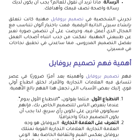
الرسالة
: ماذا تريد أن تقول للعالم؟ يجب أن يكون لديك
رسالة واضحة تصف قيمك وأهدافك.
تجربتي الشخصية في
تصميم بروفايل
مهنية كانت تتعلق
بإنشاء سيرتي الذاتية الرقمية. قمت باختيار ألوان تتناسب مع
المجال الذي أعمل فيه، وحرصت على أن تتضمن صورة تعبر
عن طبيعتي المهنية. تمكنت من جذب انتباه أصحاب العمل
بفضل التصميم المدروس، مما ساعدني في تحقيق نجاحات
في مسيرتي.
أهمية فهم
تصميم بروفايل
فهم
تصميم بروفايل
وأهميته يعد أمرًا ضروريًا في عصر
تتسابق فيه العلامات التجارية والأفراد لخلق انطباع أولي
قوي. إليك بعض الأسباب التي تجعل هذا الفهم بالغ الأهمية:
الانطباع الأول
: مثلما يقولون، “الانطباع الأول يدوم”.
عندما يتعرض الناس للتصميم الخاص بك، فإنهم
سيكونون قادرين على تكوين رأي سريع، لذا يجب أن
يكون التصميم جذابًا واحترافيًا.
التعرف على العلامة التجارية
: البروفايل هو وجه
العلامة التجارية. العلامات التجارية القوية تمتلك
بروفايل يعكس القيم والثقافة الخاصة بها. الوعي