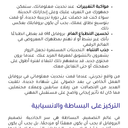
مواكبة التغييرات
: عند تحديث معلوماتك، ستمكن
جمهورك من التعرف عليك وعلى إنجازاتك الحديثة.
سواء كنت قد حصلت على دورة تدريبية جديدة، أو قمت
بتوسيع نطاق عملك، يجب أن يكون بروفايلك يعكس
ذلك.
تحسين الانطباع العام
: بروفايل old قد يعطي انطباعًا
بأنك غير نشط أو لا تهتم بمظهرك المعروض في
العالم الرقمي.
جذب الانتباه
: التحديثات المستمرة تجعل الزوار
يشعرون بالتشويق لمعرفة المزيد عنك. عندما يرون
محتوى جديد، قد يدفعهم ذلك للبقاء لفترة أطول على
صفحتك أو حتى التفاعل معك.
من واقع تجربتي، عندما قمت بتحديث معلوماتي في بروفايل
العمل الخاص بي بعد حصولي على شهادة جديدة، تلقيت
العديد من الاتصالات من زملاء سابقين وعملاء محتملين،
مما كان له تأثير إيجابي واضح على مستقبلي المهني.
التركيز على البساطة والانسيابية
في عالم التصميم، البساطة هي سر الجاذبية. تصميم
البروفايل لا يجب أن يكون معقدًا أو مزدحمًا، بل يجب أن يكون