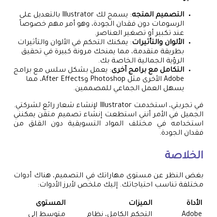
التصميم المتجه
: يسمح لك Illustrator بالتعديل على
الرسومات دون فقدان الجودة، وهو أمر مهم خصوصاً
عند تكبير أو تصغير العناصر.
الألوان والتأثيرات
: يمكنك التحكم في الألوان والتأثيرات
بطريقة متقدمة، مما يمنحك مرونة كبيرة في تحقيق
الرؤية الجمالية الخاصة بك.
التكامل مع برامج آخرى
: يعمل بشكل سلس مع برامج
Adobe الأخرى مثل Photoshop وAfter Effects، مما
يسهل العمل الجماعي للمصممين.
في تجربتي، استخدمت Illustrator لإنشاء شعار رائع لشركتي.
الجميل في الأمر أنني استطعت إنشاء تصميم متقن يمكنني
استخدامه في مختلف المواد التسويقية دون القلق من
فقدان الجودة.
الخلاصة
بغض النظر عن مستوى مهاراتك في التصميم، هناك أدوات
مختلفة تناسب احتياجاتك. إليك ملخص لأبرز الأدوات:
الأداة
الميزات
المستوى
Adobe
التحكم الكامل، نظام
متوسط إلى