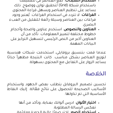
استخدام الشبكات
: ضع العناصر في تصميمك
باستخدام شبكة (Grid) لتحقيق توازن ووضوح. ذلك
يساعد على تنظيم العناصر ويسهل قراءة المحتوى.
الفراغات
: لا تتردد في استخدام الفراغات. يُعتبر وجود
فراغات بين العناصر وسيلة رائعة للتقليل من العبء
البصري.
العناوين والنصوص
: استخدم عناوين واضحة وأحجام
خطوط مختلفة لتمييز المعلومات. تأكد من أن
العناوين أكبر من النص الرئيسي لتسهيل التركيز على
البيانات المهمة.
عندما قمت بتنسيق بروفايلي، استخدمت شبكات هندسية
لتوزيع العناصر بشكل مناسب. كانت النتيجة مظهراً جذابًا
يساعد الزوار على التفاعل مع المحتوى بسهولة.
الخلاصة
تحسين تصميم البروفايل يتطلب بعض الجهود واستخدام
الأساليب الصحيحة للحصول على نتائج فعّالة. إليك النقاط
الأساسية التي تم تناولها:
اختيار الألوان
: ادرس ألوانك بعناية، وتأكد من أنها
تعكس الرسالة المطلوبة.
استخدام الصور
: اختر صورًا عالية الجودة وملائمة