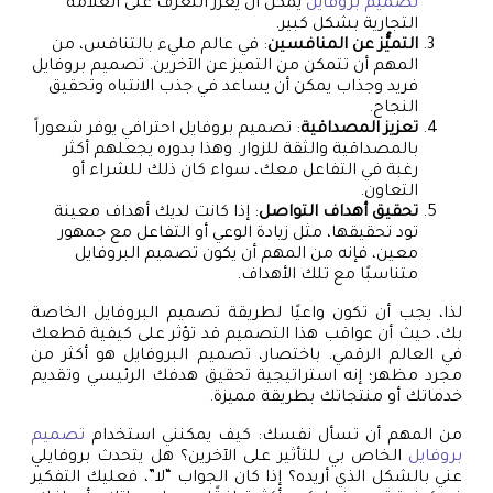
تصميم بروفايل
يمكن أن يعزز التعرف على العلامة
التجارية بشكل كبير.
التميُّز عن المنافسين
: في عالم مليء بالتنافس، من
المهم أن تتمكن من التميز عن الآخرين. تصميم بروفايل
فريد وجذاب يمكن أن يساعد في جذب الانتباه وتحقيق
النجاح.
تعزيز المصداقية
: تصميم بروفايل احترافي يوفر شعوراً
بالمصداقية والثقة للزوار. وهذا بدوره يجعلهم أكثر
رغبة في التفاعل معك، سواء كان ذلك للشراء أو
التعاون.
تحقيق أهداف التواصل
: إذا كانت لديك أهداف معينة
تود تحقيقها، مثل زيادة الوعي أو التفاعل مع جمهور
معين، فإنه من المهم أن يكون تصميم البروفايل
متناسبًا مع تلك الأهداف.
لذا، يجب أن تكون واعيًا لطريقة تصميم البروفايل الخاصة
بك، حيث أن عواقب هذا التصميم قد تؤثر على كيفية قطعك
في العالم الرقمي. باختصار، تصميم البروفايل هو أكثر من
مجرد مظهر؛ إنه استراتيجية تحقيق هدفك الرئيسي وتقديم
خدماتك أو منتجاتك بطريقة مميزة.
من المهم أن تسأل نفسك: كيف يمكنني استخدام
تصميم
بروفايل
الخاص بي للتأثير على الآخرين؟ هل يتحدث بروفايلي
عني بالشكل الذي أريده؟ إذا كان الجواب “لا”، فعليك التفكير