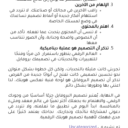
التعديل المستمر قد يؤدي إلى نتائج مدهشة.
الإلهام من الآخرين
:
راقب الآخرين في مجالك أو صناعتك. لا تتردد في
استلهام أفكار جديدة أو أنماط تصميم تساعدك
في وضع لمستك الخاصة.
اهتم بالمحتوى
:
لا تنسى أن المحتوى يتحدث عما تفعله. تأكد من
أن النصوص واضحة وجذابة، وأن الصور تتناسب
معها.
تذكر أن التصميم هو عملية ديناميكية
:
العالم الرقمي يتطور باستمرار. كن مرنًا وفتحًا
للتغييرات والتحديثات في تصميمك بروفايل.
تجربتي كانت مليئة بالتحديات، ولكن كل خطوة بشكل متوازن
نحو تحسين تصميمي كانت تفتح لي أبوابًا جديدة من الفرص.
تذكر أن تصميم البروفايل هو لوحة فنية تعكس هويتك، لذا
اعتني بها وطورها بشكل دائم.
في النهاية، يُعتبر تصميم البروفايل جزءًا أساسيًا من وجودك
الرقمي، والاهتمام به يجعلك أكثر تميزًا في عالم معقد ومليء
بالمنافسة. ابدأ اليوم في تطبيق ما تعلمته، ولا تتردد في
دعوتي لمشاركة نتائجك وتجاربك. نجاحك يعتمد كثيرًا على
مدى فهمك لأهمية تصميم هويتك الرقمية.
تم نشره في
Uncategorized