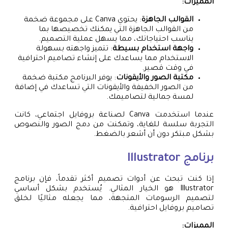
المميزات:
القوالب الجاهزة
: يحتوي Canva على مجموعة ضخمة
من القوالب الجاهزة التي يمكنك تخصيصها بما
يناسب احتياجاتك، مما يسهل عملية التصميم.
واجهة استخدام بسيطة
: تتميز واجهته بسهولة
الاستخدام مما يساعدك على إنشاء تصاميم احترافية
في وقت قصير.
مكتبة الصور والأيقونات
: يوفر البرنامج مكتبة ضخمة
من الصور الخفيفة والأيقونات التي تساعدك في إضافة
لمسة جمالية لتصاميمك.
عندما استخدمت Canva لصناعة بروفايل اجتماعي، كانت
التجربة سلسة للغاية، وتمكنت من دمج الصور والنصوص
بشكل مبتكر دون أن أشعر بالضغط.
برنامج Illustrator
إذا كنت تبحث عن أدوات تصميم أكثر تقدماً، فإن برنامج
Illustrator هو الخيار المثالي. يُستخدم بشكل أساسي
لتصميم الرسومات المتجهة، مما يجعله مثاليًا لخلق
تصاميم بروفايل احترافية.
المميزات: