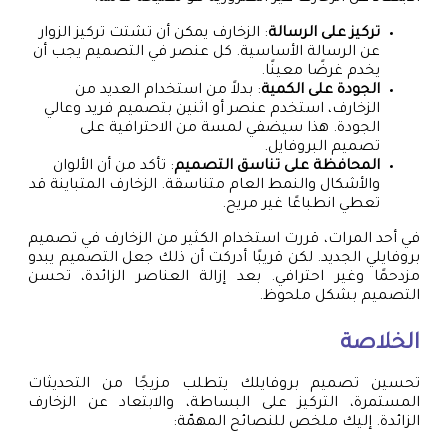
تركيز على الرسالة
: الزخارف يمكن أن تشتت تركيز الزوار
عن الرسالة الأساسية. كل عنصر في التصميم يجب أن
يخدم غرضًا معينًا.
الجودة على الكمية
: بدلاً من استخدام العديد من
الزخارف، استخدم عنصر أو اثنين بتصميم فريد وعالي
الجودة. هذا سيضفي لمسة من الاحترافية على
تصميم البروفايل.
المحافظة على تناسق التصميم
: تأكد من أن الألوان
والأشكال والنمط العام متناسقة. الزخارف المتباينة قد
تعطي انطباعًا غير مريح.
في أحد المرات، قررت استخدام الكثير من الزخارف في تصميم
بروفايلي الجديد. لكن قريبًا أدركت أن ذلك جعل التصميم يبدو
مزدحمًا وغير احترافي. بعد إزالة العناصر الزائدة، تحسن
التصميم بشكل ملحوظ.
الخلاصة
تحسين تصميم بروفايلك يتطلب مزيجًا من التحديثات
المستمرة، التركيز على البساطة، والابتعاد عن الزخارف
الزائدة. إليك ملخص للنصائح المهمّة: