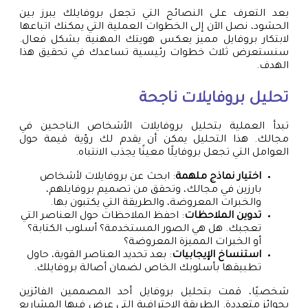
بعد التعرف على النصائح التي تجعل بروفايلك يبرز بين
الحشود، نصل الآن إلى الخطوات العملية التي يمكنك اتباعها
لابتكار بروفايل مميز يعكس هويتك المهنية بشكل فعال.
سنستعرض ثلاث خطوات رئيسية تساعدك في تحقيق هذا
الهدف.
تحليل بروفايلات ناجحة
تبدأ العملية بتحليل بروفايلات الأشخاص الناجحين في
مجالك. هذا التحليل يمكن أن يقدم لك رؤية قيمة حول
العوامل التي تجعل بروفايلًا معينًا يجذب الانتباه.
اختيار نماذج ملهمة
: ابحث عن بروفايلات لأشخاص
بارزين في مجالك، وتحقق من تصميم بروفايلهم،
والخبرات المعروضة، والطريقة التي يكتبون بها.
تدوين الملاحظات
: احفظ الملاحظات حول العناصر التي
تعجبك. هل هي الصور المستخدمة؟ أسلوب الكتابة؟
أو الخبرات المميزة المعروضة؟
استنساخ الإيجابيات
: بعد تحديد العناصر القوية، حاول
تطبيقها بأسلوبك الخاص لضمان أصالة بروفايلك.
شخصيًا، قمت بتحليل بروفايل أحد المصممين الفائزين
بجوائز متعددة. الطريقة الاحترافية التي عرض فيها المشاريع