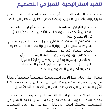
تنفيذ استراتيجية التميز في التصميم
بعد تحديد النقاط القوية، يأتي دور تنفيذ استراتيجية تصميم
تميز بروفايلك عن الآخرين. إليك بعض الطرق للنظر في ذلك:
اختيار الألوان المناسبة
: استخدم لوحة ألوان متناسقة
تعكس شخصيتك ومجالك. الألوان تلعب دورًا كبيرًا
في الانطباع الأول.
التصميم البسيط والعملي
: حاول الحفاظ على تصميم
بسيط يسهل على الزوار التنقل والبحث فيه. التنظيف
يجذب الانتباه أكثر من التعقيد.
استخدام الرسوميات
: إن إضافة الرسوميات أو
العناصر البصرية يمكن أن يعطي طابعًا مميزًا
للبروفايل، فالأشخاص يميلون لتذكُّر المحتويات
البصرية أكثر من النصوص البحتة.
كمثال على نجاح هذا الأمر، استخدمت تصميماً بسيطاً وجذاباً
مع رموز بصرية تعكس مهاراتي في التحليل والتخطيط. هذا
التوجه ساعدني في جذب عدد أكبر من العملاء المحتملين.
باستخدام هذه الخطوات الثلاث—تحليل البروفايلات الناجحة،
تحديد نقاط القوة الشخصية، وتنفيذ استراتيجية التميز في
التصميم—يمكنك ابتكار بروفايل احترافي يبرز بين الحشود.