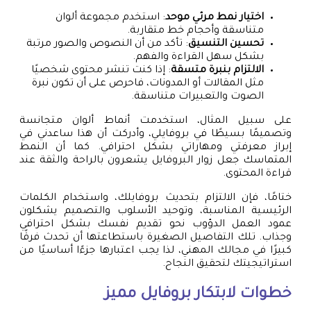
اختيار نمط مرئي موحد
: استخدم مجموعة ألوان
متناسقة وأحجام خط متقاربة.
تحسين التنسيق
: تأكد من أن النصوص والصور مرتبة
بشكل سهل القراءة والفهم.
الالتزام بنبرة متسقة
: إذا كنت تنشر محتوى شخصيًا
مثل المقالات أو المدونات، فاحرص على أن تكون نبرة
الصوت والتعبيرات متناسقة.
على سبيل المثال، استخدمت أنماط ألوان متجانسة
وتصميمًا بسيطًا في بروفايلي، وأدركت أن هذا ساعدني في
إبراز معرفتي ومهاراتي بشكل احترافي. كما أن النمط
المتماسك جعل زوار البروفايل يشعرون بالراحة والثقة عند
قراءة المحتوى.
ختامًا، فإن الالتزام بتحديث بروفايلك، واستخدام الكلمات
الرئيسية المناسبة، وتوحيد الأسلوب والتصميم يشكلون
عمود العمل الدؤوب نحو تقديم نفسك بشكل احترافي
وجذاب. تلك التفاصيل الصغيرة باستطاعتها أن تحدث فرقًا
كبيرًا في مجالك المهني، لذا يجب اعتبارها جزءًا أساسيًا من
استراتيجيتك لتحقيق النجاح.
خطوات لابتكار بروفايل مميز