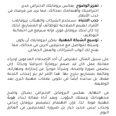
تعزيز الوضوح
: يعكس بروفايلك الاحترافي مدى
احترافيتك واهتمامك بمجالك، مما يزيد من فرصك في
جذب الأنظار.
جذب الانتباه
: تستخدم الشركات والهيئات بروفايلات
الأفراد لتقييم الصلاحية للوظائف أو المشاريع، لذلك
إذا كان لديك بروفايل قوي، فإنه سيرفع من احتمالية
التوظيف.
توسيع الشبكة المهنية
: يمكن لبروفايلك أن يكون
وسيلة للتواصل مع محترفين آخرين في مجالك، مما
يفتح لك أبواب الشراكات والعمل الجماعي.
على سبيل المثال، لنفترض أن أحد الأصدقاء المدعوين لإجراء
مقابلة عمل كان قد صمم بروفايلًا احترافيًا وجذابًا. كان
يتضمن صورة واضحة، وشرحًا موجزًا عن إنجازاته ومهاراته،
وقائمة بمشاريع تخرج بها. هذا الأمر لم يثر إعجاب اللجنة
فقط، بل ساعده أيضًا في تكوين علاقات مهنية كبرى بعد
الوظيفة.
في النهاية، يعكس البروفايل الاحترافي بشكل واضح
مجهوداتك وعملك الدؤوب، ويعد أداة فعالة لبناء هوية
مهنية قوية. لذا، فإن الاهتمام بتصميم بروفايل إبداعي
وجذاب ليس مجرد خيار بل ضرورة للمحترفين في العالم
اليوم.