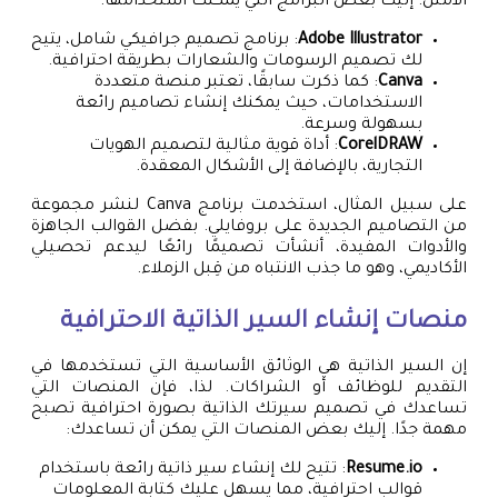
الأمثل. إليك بعض البرامج التي يمكنك استخدامها:
Adobe Illustrator
: برنامج تصميم جرافيكي شامل، يتيح
لك تصميم الرسومات والشعارات بطريقة احترافية.
Canva
: كما ذكرت سابقًا، تعتبر منصة متعددة
الاستخدامات، حيث يمكنك إنشاء تصاميم رائعة
بسهولة وسرعة.
CorelDRAW
: أداة قوية مثالية لتصميم الهويات
التجارية، بالإضافة إلى الأشكال المعقدة.
على سبيل المثال، استخدمت برنامج Canva لنشر مجموعة
من التصاميم الجديدة على بروفايلي. بفضل القوالب الجاهزة
والأدوات المفيدة، أنشأت تصميمًا رائعًا ليدعم تحصيلي
الأكاديمي، وهو ما جذب الانتباه من قِبل الزملاء.
منصات إنشاء السير الذاتية الاحترافية
إن السير الذاتية هي الوثائق الأساسية التي تستخدمها في
التقديم للوظائف أو الشراكات. لذا، فإن المنصات التي
تساعدك في تصميم سيرتك الذاتية بصورة احترافية تصبح
مهمة جدًا. إليك بعض المنصات التي يمكن أن تساعدك:
Resume.io
: تتيح لك إنشاء سير ذاتية رائعة باستخدام
قوالب احترافية، مما يسهل عليك كتابة المعلومات