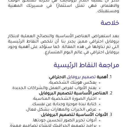
تذكر أن عملية ابتكار بروفايلك هي تجربة تستحق الوقت
والاهتمام، فهي تمثل استثمارًا في مسيرتك المهنية
ومستقبلك.
خلاصة
بعد استعراض العناصر الأساسية والنصائح العملية لابتكار
بروفايل احترافي مميز، يجدر بنا أن نلخص النقاط الرئيسية
التي تم تناولها في هذه المقالة. كما سنؤكد على أهمية وجود
بروفايل احترافي في عالم اليوم المتسارع.
مراجعة النقاط الرئيسية
أهمية
تصميم بروفايل
الاحترافي
:
يعكس هويتك الشخصية.
يفتح الأبواب لفرص العمل والشراكات الجديدة.
العناصر الأساسية لتصميم البروفايل
:
اختيار الصورة الشخصية المناسبة.
كتابة نبذة موجزة وجذابة عن نفسك.
عرض الخبرات والمهارات بشكل فعال.
الأدوات الأساسية لتصميم البروفايل
:
أدوات تحرير الصور لتحسين جودتها.
برامج تصميم الجرافيك لإنشاء تصاميم مميزة.