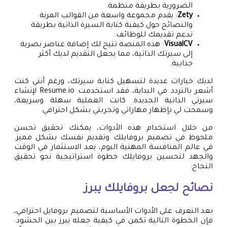
الضرورية بطريقة منظمة.
Zety
: يقدم مجموعة واسعة من القوالب المرنة
والنصائح حول كيفية كتابة السيرة الذاتية بطريقة
تدعم تقديمك للوظائف.
VisualCV
: هذه المنصة تتيح لك إضافة عناصر بصرية
إلى سيرتك الذاتية، مما يجعل التقديم لديك أكثر
جذابية.
لديك خيارات عديدة لتسهيل كتابة سيرتك، ورغم أنني كنت
أشعر بالتردد في البداية، فقد استخدمت Resume.io لإنشاء
سيرتي الذاتية الجديدة. كانت العملية سهلة وسريعة،
وسمحت لي بإظهار مهاراتي وتجربتي بشكل احترافي.
من خلال استخدام هذه الأدوات، يمكنك تحقيق تحسن
ملحوظ في تصميم بروفايلك وتقديم نفسك بشكل مميز.
في عالم المنافسة المهنية اليوم، يعد الاستثمار في الوقت
والجهد لتحسين بروفايلك خطوة استراتيجية نحو تحقيق
النجاح.
نصائح لجعل بروفايلك يبرز
بعد التعرف على الأدوات الأساسية لتصميم بروفايل احترافي،
فإن الخطوة التالية تكمن في كيفية جعله يبرز بين الحشود.