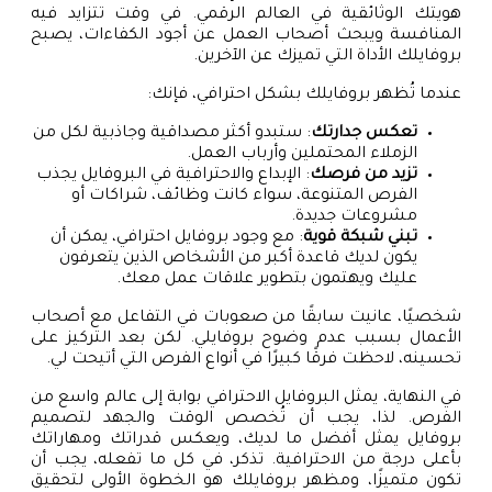
هويتك الوثائقية في العالم الرقمي. في وقت تتزايد فيه
المنافسة ويبحث أصحاب العمل عن أجود الكفاءات، يصبح
بروفايلك الأداة التي تميزك عن الآخرين.
عندما تُظهر بروفايلك بشكل احترافي، فإنك:
تعكس جدارتك
: ستبدو أكثر مصداقية وجاذبية لكل من
الزملاء المحتملين وأرباب العمل.
تزيد من فرصك
: الإبداع والاحترافية في البروفايل يجذب
الفرص المتنوعة، سواء كانت وظائف، شراكات أو
مشروعات جديدة.
تبني شبكة قوية
: مع وجود بروفايل احترافي، يمكن أن
يكون لديك قاعدة أكبر من الأشخاص الذين يتعرفون
عليك ويهتمون بتطوير علاقات عمل معك.
شخصيًا، عانيت سابقًا من صعوبات في التفاعل مع أصحاب
الأعمال بسبب عدم وضوح بروفايلي. لكن بعد التركيز على
تحسينه، لاحظت فرقًا كبيرًا في أنواع الفرص التي أتيحت لي.
في النهاية، يمثل البروفايل الاحترافي بوابة إلى عالم واسع من
الفرص. لذا، يجب أن تُخصص الوقت والجهد لتصميم
بروفايل يمثل أفضل ما لديك، ويعكس قدراتك ومهاراتك
بأعلى درجة من الاحترافية. تذكر، في كل ما تفعله، يجب أن
تكون متميزًا، ومظهر بروفايلك هو الخطوة الأولى لتحقيق