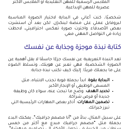
الملابس الرسمية للمهن التقليدية أو الملابس الأكثر
عصرية للمهن الإبداعية.
شخصيًا، كنت أعاني في البداية لاختيار الصورة المناسبة
لبروفايل عملي على منصة لينكدإن. لكن بعد أن استشرت
بعض الأصدقاء واخترت صورة تعكس احترافيتي، لاحظت
زيادة في التواصل المهني معي.
كتابة نبذة موجزة وجذابة عن نفسك
تعد النبذة التعريفية عن نفسك جزءًا حاسمًا لا يقل أهمية عن
الصورة الشخصية. فهي تعبر عن هويتك، وتسلط الضوء
على ما يجعلك فريدًا. إليك كيف تكتب نبذة جذابة:
البداية بقوة
: ابدأ بجملة قوية تجذب الانتباه، مثل
المسمى الوظيفي أو الإنجاز الأكبر.
تحديد الهدف
: وضّح ما تبحث عنه، سواء كان وظيفة
جديدة أو فرص شراكة.
تضمين المهارات
: أذكر بعض المهارات الرئيسية التي
تبرز خبراتك.
على سبيل المثال، بدلاً من “أنا مصمم جرافيك”، يمكنك البدء
بجملة مثل “مصمم جرافيك مبدع مع أكثر من خمس
سنوات من الخبرة في تحويل الأفكار إلى تصاميم مدهشة”.