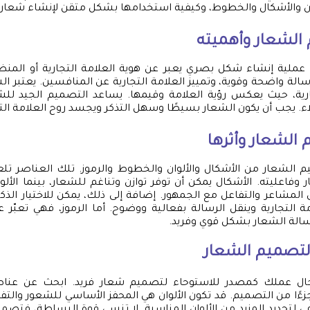
ان والأشكال والخطوط، وكيفية استخدامها بشكل متقن لإنشاء شعار 
الشعار وأهميته
ملية إنشاء شكل بصري يعبر عن هوية العلامة التجارية أو الم
سالة واضحة وقوية، وتمييز العلامة التجارية عن المنافسين. يعتبر ال
ارية، حيث يعكس رؤية العلامة وقيمها. يساعد التصميم الجيد للشع
اء. يجب أن يكون الشعار بسيطًا وسهل التذكر ويجسد روح العلامة الت
الشعار وأثرها
 الشعار من الأشكال والألوان والخطوط والرموز. تلك العناصر تلعب
 وفاعليته. الأشكال يمكن أن توفر توازن وتناغم للشعار، بينما الألو
ى المشاعر والتفاعل مع الجمهور. إضافة إلى ذلك، يمكن للاختيار الذ
التجارية وينقل الرسالة بفعالية ووضوح. أما الرموز، فهي تعبّر 
سالة الشعار بشكل قوي وفريد.
 لتصميم الشعار
ال عملك كمصدر للاستوحاء لتصميم شعار فريد. ابحث عن عناص
ءًا من التصميم. قد تكون الألوان هي المحفز الأساسي للشعور والتفا