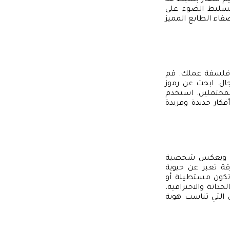
ميم شعار بسيط قد
 وتسليط الضوء على
ضفاء الطابع المميز
وفلسفة عملك. قم
ل. ابحث عن رموز
محتملين. استخدم
فكار جديدة وفريدة
لاء ويعكس شخصية
رقة تعبر عن حيوية
 تكون مستطيلة أو
داثة والاحترافية،
ل التي تناسب هوية