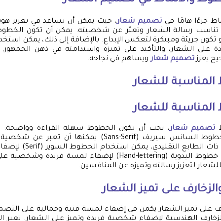
وط والأنماط في تصميم الشعار
ط جزءًا هامًا في
تصميم شعار
، حيث يمكن أن تساعد في تعزيز هوية 
تناسب رسالة الشعار وتعبّر عن شخصيته. يمكن أن تكون الخط
أو تكون جريئة ومبتكرة لتعكس الإبداع. بالإضافة إلى ذلك، يمكن استخدا
 على الشعار، والتأكيد على تميزه واستدامته في ذهن الجمهور
ح يعزز
تصميم شعار
ويساهم في نجاحه.
 المناسبة للشعار
 المناسبة للشعار
ط
تصميم شعار
، يجب أن تكون الخطوط سهلة القراءة وواضحة.
والمباشرة مثل الخطوط السانس سيريف (Sans-Serif) يمكنها أ
بالنسبة للشعارات ذات الطابع 
كما يمكن استخدام خطوط اليدوية (Hand-lettering) لإضفاء لمسة ف
شعار لتعزيز رسالته وتميزه عن المنافسين.
والزخارف على تميز الشعار
خارف على تميز الشعار يكمن في إضفاء لمسة فنية وجمالية على التص
الزخارف الهندسية لإضفاء شخصية فريدة وتميز على الشعار. تعبر ال