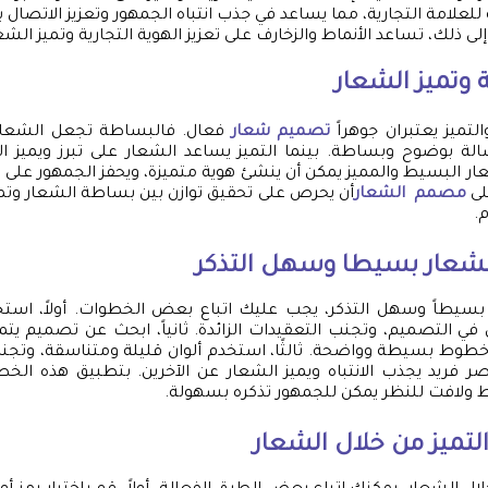
 للعلامة التجارية، مما يساعد في جذب انتباه الجمهور وتعزيز الاتصال ب
إلى ذلك، تساعد الأنماط والزخارف على تعزيز الهوية التجارية وتميز ال
وتميز الشعار
تميز يعتبران جوهراً
تصميم شعار
فعال. فالبساطة تجعل الشعار
سالة بوضوح وبساطة. بينما التميز يساعد الشعار على تبرز ويميز ال
ار البسيط والمميز يمكن أن ينشئ هوية متميزة، ويحفز الجمهور على ا
على
مصمم الشعار
أن يحرص على تحقيق توازن بين بساطة الشعار وتمي
.
لشعار بسيطا وسهل التذكر
سيطاً وسهل التذكر، يجب عليك اتباع بعض الخطوات. أولاً، استخد
في التصميم، وتجنب التعقيدات الزائدة. ثانياً، ابحث عن تصميم يتم
طوط بسيطة وواضحة. ثالثًا، استخدم ألوان قليلة ومتناسقة، وتجنب ا
نصر فريد يجذب الانتباه ويميز الشعار عن الآخرين. بتطبيق هذه ال
ولافت للنظر يمكن للجمهور تذكره بسهولة.
تميز من خلال الشعار