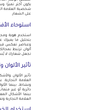
خصص الوقت الكافي 
يكون أكثر تميزًا و
شخصية العلامة التجا
على الشعار.
استوحاء الأف
استخدم هوية ومجا
بتحليل ما يميزك 
وعناصر تعكس قيمت
ألوان ترتبط بمجالك
تجعل شعارك لا يُن
تأثير الألوان
تأثير الألوان والأش
العلامة التجارية. 
ونشاط، بينما الأل
دائرية أو غير متما
بينما الأشكال المع
العلامة التجارية وت