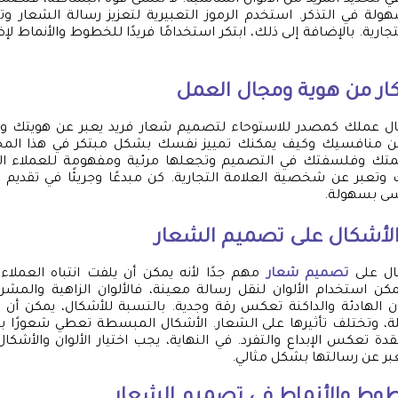
لتحديد المزيد من الألوان المناسبة. لا تنسى قوة البساطة، فتص
سهولة في التذكر. استخدم الرموز التعبيرية لتعزيز رسالة الشعار
رية. بالإضافة إلى ذلك، ابتكر استخدامًا فريدًا للخطوط والأنماط لإ
كار من هوية ومجال العمل
ل عملك كمصدر للاستوحاء لتصميم شعار فريد يعبر عن هويتك 
عن منافسيك وكيف يمكنك تمييز نفسك بشكل مبتكر في هذا المجا
ك وفلسفتك في التصميم وتجعلها مرئية ومفهومة للعملاء ال
 وتعبر عن شخصية العلامة التجارية. كن مبدعًا وجريئًا في تقديم أ
سى بسهولة.
 والأشكال على تصميم الشعار
كال على
تصميم شعار
مهم جدًا لأنه يمكن أن يلفت انتباه العم
يمكن استخدام الألوان لنقل رسالة معينة، فالألوان الزاهية والمش
وان الهادئة والداكنة تعكس رقة وجدية. بالنسبة للأشكال، يمكن أن
ثلة، وتختلف تأثيرها على الشعار. الأشكال المبسطة تعطي شعورًا بالح
قدة تعكس الإبداع والتفرد. في النهاية، يجب اختيار الألوان والأشكا
عبر عن رسالتها بشكل مثالي.