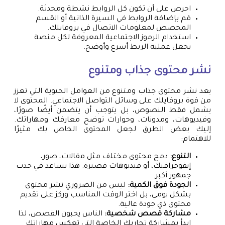
احرص على أن تكون كل الروابط نشطة ومحدثة.
قم بإضافة الروابط في السيرة الذاتية أو القسم
المخصص لمعلومات الاتصال في بروفايلك.
استخدام الرموز الاجتماعية المعروفة لكل منصة
يجعل عملية الربط أسرع وأوضح.
نشر محتوى جذاب ومتنوع
يعد نشر محتوى جذاب ومتنوع من العوامل الحيوية التي تعزز
من قوة بروفايلك على وسائل التواصل الاجتماعي. المحتوى لا
يشمل فقط النصوص، بل يتوجب أن يتضمن أيضًا صورًا،
وفيديوهات، ومدونات، وحوارات توضح معارفك ومهاراتك.
إليك بعض الطرق لجعل المحتوى الخاص بك مثيرًا
للاهتمام:
التنوع:
دمج محتوى مختلف مثل مقالات، صور،
إنفوجرافيك، أو فيديوهات قصيرة. هذا يساعد في جذب
جمهور أكبر.
الجودة فوق الكمية:
ليس من الضروري نشر محتوى
بشكل يومي، بل اختر الوقت المناسب وركز على تقديم
محتوى ذي جودة عالية.
مشاركة قصص شخصية:
الناس يحبون القصص، لذا
ابدأ بمشاركة تجاربك الخاصة التي تعكس مهاراتك