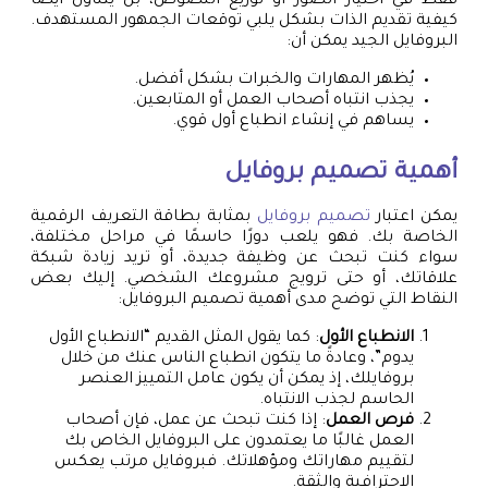
فقط في اختيار الصور أو توزيع النصوص، بل يتناول أيضًا
كيفية تقديم الذات بشكل يلبي توقعات الجمهور المستهدف.
البروفايل الجيد يمكن أن:
يُظهر المهارات والخبرات بشكل أفضل.
يجذب انتباه أصحاب العمل أو المتابعين.
يساهم في إنشاء انطباع أول قوي.
أهمية
تصميم بروفايل
يمكن اعتبار
تصميم بروفايل
بمثابة بطاقة التعريف الرقمية
الخاصة بك. فهو يلعب دورًا حاسمًا في مراحل مختلفة،
سواء كنت تبحث عن وظيفة جديدة، أو تريد زيادة شبكة
علاقاتك، أو حتى ترويج مشروعك الشخصي. إليك بعض
النقاط التي توضح مدى أهمية تصميم البروفايل:
الانطباع الأول
: كما يقول المثل القديم “الانطباع الأول
يدوم”، وعادةً ما يتكون انطباع الناس عنك من خلال
بروفايلك، إذ يمكن أن يكون عامل التمييز العنصر
الحاسم لجذب الانتباه.
فرص العمل
: إذا كنت تبحث عن عمل، فإن أصحاب
العمل غالبًا ما يعتمدون على البروفايل الخاص بك
لتقييم مهاراتك ومؤهلاتك. فبروفايل مرتب يعكس
الاحترافية والثقة.