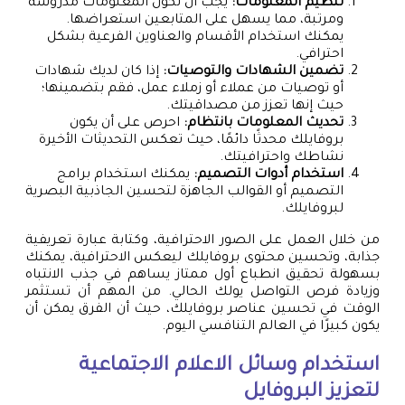
تنظيم المعلومات:
يجب أن تكون المعلومات مدروسة
ومرتبة، مما يسهل على المتابعين استعراضها.
يمكنك استخدام الأقسام والعناوين الفرعية بشكل
احترافي.
تضمين الشهادات والتوصيات:
إذا كان لديك شهادات
أو توصيات من عملاء أو زملاء عمل، فقم بتضمينها؛
حيث إنها تعزز من مصداقيتك.
تحديث المعلومات بانتظام:
احرص على أن يكون
بروفايلك محدثًا دائمًا، حيث تعكس التحديثات الأخيرة
نشاطك واحترافيتك.
استخدام أدوات التصميم:
يمكنك استخدام برامج
التصميم أو القوالب الجاهزة لتحسين الجاذبية البصرية
لبروفايلك.
من خلال العمل على الصور الاحترافية، وكتابة عبارة تعريفية
جذابة، وتحسين محتوى بروفايلك ليعكس الاحترافية، يمكنك
بسهولة تحقيق انطباع أول ممتاز يساهم في جذب الانتباه
وزيادة فرص التواصل يولك الحالي. من المهم أن تستثمر
الوقت في تحسين عناصر بروفايلك، حيث أن الفرق يمكن أن
يكون كبيرًا في العالم التنافسي اليوم.
استخدام وسائل الاعلام الاجتماعية
لتعزيز البروفايل