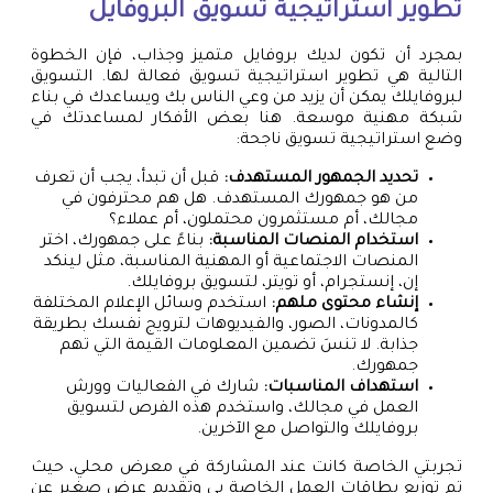
تطوير استراتيجية تسويق البروفايل
بمجرد أن تكون لديك بروفايل متميز وجذاب، فإن الخطوة
التالية هي تطوير استراتيجية تسويق فعالة لها. التسويق
لبروفايلك يمكن أن يزيد من وعي الناس بك ويساعدك في بناء
شبكة مهنية موسعة. هنا بعض الأفكار لمساعدتك في
وضع استراتيجية تسويق ناجحة:
تحديد الجمهور المستهدف:
قبل أن تبدأ، يجب أن تعرف
من هو جمهورك المستهدف. هل هم محترفون في
مجالك، أم مستثمرون محتملون، أم عملاء؟
استخدام المنصات المناسبة:
بناءً على جمهورك، اختر
المنصات الاجتماعية أو المهنية المناسبة، مثل لينكد
إن، إنستجرام، أو تويتر، لتسويق بروفايلك.
إنشاء محتوى ملهم:
استخدم وسائل الإعلام المختلفة
كالمدونات، الصور، والفيديوهات لترويج نفسك بطريقة
جذابة. لا تنسَ تضمين المعلومات القيمة التي تهم
جمهورك.
استهداف المناسبات:
شارك في الفعاليات وورش
العمل في مجالك، واستخدم هذه الفرص لتسويق
بروفايلك والتواصل مع الآخرين.
تجربتي الخاصة كانت عند المشاركة في معرض محلي، حيث
تم توزيع بطاقات العمل الخاصة بي وتقديم عرض صغير عن