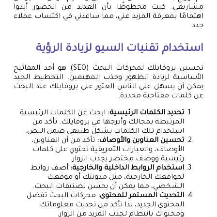
مشاريعي. كنت محظوظًا بأن العديد من الحضور أبدوا
اهتمامًا بمعرفة المزيد عني، مما ساعدني في اكتساب عملاء
جدد.
استخدام تقنيات السيو لزيادة الرؤية
تحسين بروفايلك لمحركات البحث (SEO) هو أحد المفاتيح
الأساسية لزيادة الظهور وجذب المهتمين. التخطيط الجيد
يمكن أن يسهل على الناس العثور على بروفايلك عند البحث
عن كلمات مفتاحية محددة.
تحديد الكلمات الرئيسية:
ابحث عن الكلمات الرئيسية
المرتبطة بمجالك وأدرجها في بروفايلك. تأكد من
استخدام تلك الكلمات بشكل طبيعي ضمن النص.
تحسين العناوين والأوصاف:
تأكد من أن العناوين،
الأوصاف، والعبارات التعريفية تحتوي على كلمات
رئيسية ووصف مختصر يجذب الزوار.
استخدام الروابط الداخلية والخارجية:
أضف روابط
لمواقعك الخارجية، مثل مدونتك أو موقعك
الشخصي، مما يمكن أن يحسن تصنيفات البحث.
التحديث المستمر للمحتوى:
محركات البحث تفضل
المحتوى الجديد، لذا تأكد من تحديث معلوماتك
ومحتواك بانتظام لجذب المزيد من الزوار.