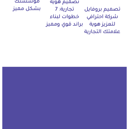
مؤسستك
تصميم هوية
بشكل مميز
تجارية: 7
تصميم بروفايل
خطوات لبناء
شركة احترافي
براند قوي ومميز
لتعزيز هوية
علامتك التجارية