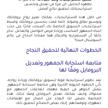
تعديل الاستراتيجيات وفقاً للبيانات:
بناءً على ما
يظهره التحليل، كن مرنًا في تعديل وتحسين
استراتيجياتك لتحقيق نتائج أفضل.
من خلال هذه الاستراتيجيات، يمكنك تعزيز رواج بروفايلك
وتوسيع نطاق وصوله. كلما قمت بتحسين بروفايلك وضبط
استراتيجيات التسويق الخاصة بك، أصبحت قادرًا على جذب
انتباه الجمهور المناسب وزيادة فرص التواصل والتفاعل. تذكر
دائمًا أن الاستمرارية والابتكار هما مفتاحا النجاح في عالم
السوشيال ميديا!
الخطوات النهائية لتحقيق النجاح
متابعة استجابة الجمهور وتعديل
البروفايل وفقًا لها
بعد تطوير استراتيجية قوية لتسويق بروفايلك وزيادة رواجه،
تأتي الخطوة الحيوية الأخيرة وهي متابعة استجابة الجمهور.
يتمثل الجوهر في كيفية فهمك لتفاعلات الجمهور مع
محتواك وكيف يمكنك تعديل البروفايل وفقًا لذلك. هذه
المتابعة تضمن لك البقاء على اتصال مع اهتمامات
جمهورك وتوقعاتهم. إليك بعض النصائح لتحقيق ذلك: