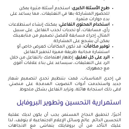
طرح الأسئلة الكبرى:
استخدم أسئلة مثيرة يمكن
للحضور المشاركة بها في التعليقات، مما يساعد على
بدء حوارات مثمرة.
استخدام المحتوى التفاعلي:
يمكنك إنشاء استطلاعات
رأي، مسابقات، أو تحديات لجذب التفاعل. على سبيل
المثال، إجراء مسابقة لأفضل تصميم من متابعينك
يمكن أن يشجع على المشاركة.
توفير مكافآت:
قد تكون المكافآت كعرض خاص أو
استشارة مجانية طريقة مميزة لتحفيز التفاعل.
الرد على كل تعليق:
إظهار اهتمامك بالتفاعل من خلال
الرد على التعليقات، سيساعد على بناء علاقات أقوى
مع جمهورك.
في إحدى المناسبات، قمت بتنظيم تحدي لتصميم شعار
جديد واستخدمت أدوات التصويت المدمجة على منصتي.
لاقى ذلك استجابة هائلة، وتزايد التفاعل بشكل ملحوظ.
استمرارية التحسين وتطوير البروفايل
أخيرًا، لتحقيق النجاح المستمر، يجب أن يكون لديك عقلية
التحسين الدائم. عالم وسائل الإعلام الاجتماعية لا يتوقف، لذا
عليك التأكد من أن بروفايلك يتماشى مع الاتجاهات