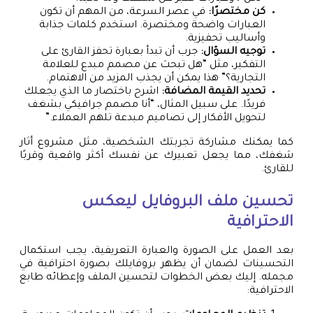
كن مختصرًا:
في عصر السرعة، من المهم أن تكون
العبارات واضحة ومختصرة. استخدم كلمات جذابة
وأساليب تحفيزية.
توجيه السؤال:
جرب أن تبدأ بعبارة تحفز القارئ على
التفكير، مثل “هل تبحث عن مصمم مبدع للعلامة
التجارية؟” هذا يمكن أن يجذب المزيد من الاهتمام.
تحديد القيمة المضافة:
اشرح باختصار ما الذي يجعلك
فريدًا. على سبيل المثال، “أنا مصمم جرافيكي بشغف
لتحويل الأفكار إلى تصاميم مبدعة تلهم العملاء.”
كما يمكنك مشاركة تجربتك الشخصية، مثل مشروع أثار
شغفك، مما يجعل تعبيرك عن نفسك أكثر واقعية وقربًا
للقارئ.
تحسين ملف البروفايل ليعكس
الاحترافية
بعد العمل على الصورة والعبارة التعريفية، يجب استكمال
التحسينات لضمان أن يظهر بروفايلك بصورة احترافية في
مجمله. إليك بعض الخطوات لتحسين الملف وإعطائه طابع
الاحترافية: