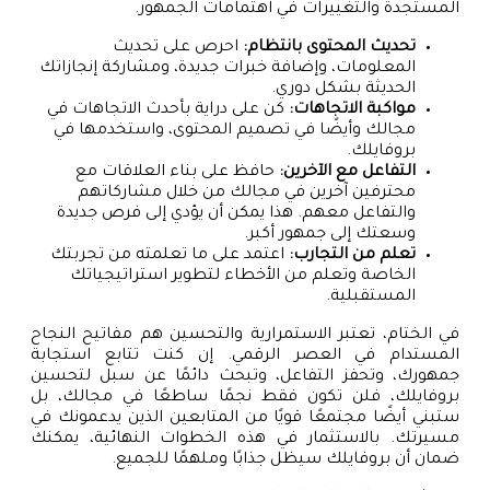
المستجدة والتغييرات في اهتمامات الجمهور.
تحديث المحتوى بانتظام:
احرص على تحديث
المعلومات، وإضافة خبرات جديدة، ومشاركة إنجازاتك
الحديثة بشكل دوري.
مواكبة الاتجاهات:
كن على دراية بأحدث الاتجاهات في
مجالك وأيضًا في تصميم المحتوى، واستخدمها في
بروفايلك.
التفاعل مع الآخرين:
حافظ على بناء العلاقات مع
محترفين آخرين في مجالك من خلال مشاركاتهم
والتفاعل معهم. هذا يمكن أن يؤدي إلى فرص جديدة
وسعتك إلى جمهور أكبر.
تعلم من التجارب:
اعتمد على ما تعلمته من تجربتك
الخاصة وتعلم من الأخطاء لتطوير استراتيجياتك
المستقبلية.
في الختام، تعتبر الاستمرارية والتحسين هم مفاتيح النجاح
المستدام في العصر الرقمي. إن كنت تتابع استجابة
جمهورك، وتحفز التفاعل، وتبحث دائمًا عن سبل لتحسين
بروفايلك، فلن تكون فقط نجمًا ساطعًا في مجالك، بل
ستبني أيضًا مجتمعًا قويًا من المتابعين الذين يدعمونك في
مسيرتك. بالاستثمار في هذه الخطوات النهائية، يمكنك
ضمان أن بروفايلك سيظل جذابًا وملهمًا للجميع.