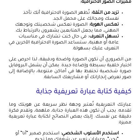
مميزات الصور الاحترافية:
تزيد من الثقة:
تُظهر الصورة الاحترافية أنك تأخذ
نفسك ومجالك على محمل الجد.
تعكس الهوية:
الصورة تعكس شخصيتك وتوجهك
المهني، مما يجعل المتابعين يشعرون بالارتباط بك.
تسهل التعرف:
في حال كنت تشارك في مناسبات
عامة أو مهنية، ستساعد الصورة الاحترافية الآخرين في
التعرف عليك بسهولة.
من الضروري أن تكون الصورة واضحة ودقيقة، لذا احرص على
اختيار خلفية بسيطة وإضاءة جيدة. يمكن أن يشمل البروفايل
صورة شخصية تحتفظ بها في أماكن متنوعة، بالإضافة إلى
صور تعرض إنجازاتك أو مشاريعك السابقة.
كيفية كتابة عبارة تعريفية جذابة
عبارتك التعريفية تُعتبر وجهة نظر سريعة عن هويتك وما
تقدمه. يجب أن تكون هذه العبارة جذابة، ملهمة، وتقدم فكرة
دقيقة عن نفسك. إليك بعض النصائح لكتابة عبارة تعريفية
مميزة:
استخدم الأسلوب الشخصي:
استخدم ضمير “أنا” أو
“نحن”، وعبارات تعبر عن شغفك وما تحبه.