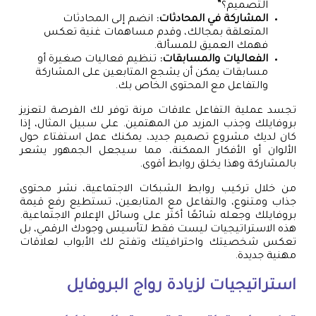
التصميم؟”
المشاركة في المحادثات:
انضم إلى المحادثات
المتعلقة بمجالك، وقدم مساهمات غنية تعكس
فهمك العميق للمسألة.
الفعاليات والمسابقات:
تنظيم فعاليات صغيرة أو
مسابقات يمكن أن يشجع المتابعين على المشاركة
والتفاعل مع المحتوى الخاص بك.
تجسد عملية التفاعل علاقات مرنة توفر لك الفرصة لتعزيز
بروفايلك وجذب المزيد من المهتمين. على سبيل المثال، إذا
كان لديك مشروع تصميم جديد، يمكنك عمل استفتاء حول
الألوان أو الأفكار الممكنة، مما سيجعل الجمهور يشعر
بالمشاركة وهذا يخلق روابط أقوى.
من خلال تركيب روابط الشبكات الاجتماعية، نشر محتوى
جذاب ومتنوع، والتفاعل مع المتابعين، تستطيع رفع قيمة
بروفايلك وجعله شائعًا أكثر على وسائل الإعلام الاجتماعية.
هذه الاستراتيجيات ليست فقط لتأسيس وجودك الرقمي، بل
تعكس شخصيتك واحترافيتك وتفتح لك الأبواب لعلاقات
مهنية جديدة.
استراتيجيات لزيادة رواج البروفايل