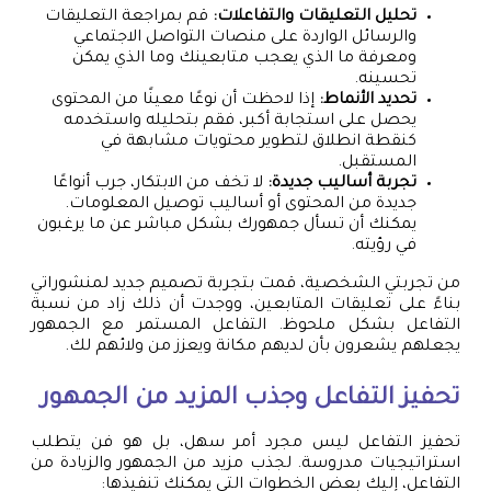
تحليل التعليقات والتفاعلات:
قم بمراجعة التعليقات
والرسائل الواردة على منصات التواصل الاجتماعي
ومعرفة ما الذي يعجب متابعينك وما الذي يمكن
تحسينه.
تحديد الأنماط:
إذا لاحظت أن نوعًا معينًا من المحتوى
يحصل على استجابة أكبر، فقم بتحليله واستخدمه
كنقطة انطلاق لتطوير محتويات مشابهة في
المستقبل.
تجربة أساليب جديدة:
لا تخف من الابتكار، جرب أنواعًا
جديدة من المحتوى أو أساليب توصيل المعلومات.
يمكنك أن تسأل جمهورك بشكل مباشر عن ما يرغبون
في رؤيته.
من تجربتي الشخصية، قمت بتجربة تصميم جديد لمنشوراتي
بناءً على تعليقات المتابعين، ووجدت أن ذلك زاد من نسبة
التفاعل بشكل ملحوظ. التفاعل المستمر مع الجمهور
يجعلهم يشعرون بأن لديهم مكانة ويعزز من ولائهم لك.
تحفيز التفاعل وجذب المزيد من الجمهور
تحفيز التفاعل ليس مجرد أمر سهل، بل هو فن يتطلب
استراتيجيات مدروسة. لجذب مزيد من الجمهور والزيادة من
التفاعل، إليك بعض الخطوات التي يمكنك تنفيذها: