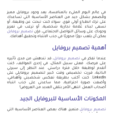
في عالم اليوم المليء بالمنافسة، يعد وجود بروفايل مميز
ومُصمم بشكل جيد من العناصر الأساسية التي تساعدك
على ترك انطباع أولي قوي. سواء كنت تبحث عن وظيفة، أو
تسعى لبناء علامة تجارية شخصية، أو ترغب في تعزيز
وجودك على وسائل التواصل الاجتماعي، فإن
تصميم بروفايل
يمكن أن يلعب دورًا محوريًا في جذب الانتباه وتحقيق أهدافك.
أهمية
تصميم بروفايل
عندما تفكر في
تصميم بروفايل
، قد تندهش من مدى تأثيره
على فرصك. فعلى سبيل المثال، في إحدى المواقف، كنت
أتقدم لوظيفة خلال فترة دراستي. عند النظر إلى سيرتي
الذاتية، قررت تخصيص وقت كبير لتصميم بروفايلي على
LinkedIn. كنت أكتب بطريقة تعكس شخصيتي وأهدافي،
وأضفت صورة احترافية، مما ساعدني على جذب انتباه
أصحاب العمل. انتهى الأمر بتلقي العديد من العروض!
المكونات الأساسية للبروفايل الجيد
تصميم بروفايل
متميز، هناك بعض العناصر الأساسية التي