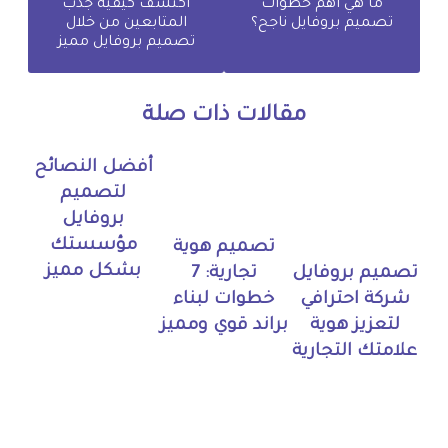
ما هي أهم خطوات
اكتشف كيفية جذب
تصميم بروفايل ناجح؟
المتابعين من خلال
تصميم بروفايل مميز
مقالات ذات صلة
أفضل النصائح
لتصميم
بروفايل
مؤسستك
تصميم هوية
بشكل مميز
تجارية: 7
تصميم بروفايل
خطوات لبناء
شركة احترافي
براند قوي ومميز
لتعزيز هوية
علامتك التجارية