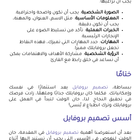
يجب أن تراعيها:
الصورة الشخصية
: يجب أن تكون واضحة واحترافية.
المعلومات الأساسية
: مثل الاسم، العنوان، والمهنة،
يجب أن تكون دقيقة.
الخبرات العملية
: تأكد من تسليط الضوء على
الإنجازات الرئيسية.
المهارات
: حدد المهارات التي تميزك، فهذه النقاط
تجعل بروفايلك مميزًا.
الرؤية الشخصية
: مشاركة الأهداف والاهتمامات يمكن
أن تساعد في خلق رابط مع القارئ.
ختامًا
ببساطة،
تصميم بروفايل
يعد استثمارًا في نفسك
وإمكانياتك. فكلما كان بروفايلك جذابًا وملهمًا، زادت فرصك
في تحقيق النجاح. لذا، حان الوقت لتبدأ في العمل على
بروفايلك وترك انطباع لا يُنسى!
أسس
تصميم بروفايل
بعد أن استعرضنا أهمية
تصميم بروفايل
في المقدمة، حان
الوقت لنغوص في الأسس التي يجب أن تستند إليها أثناء