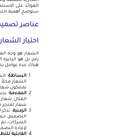
التجارية متسقة ون
العوائد على الاستث
سنوضح أهمية اختيا
عناصر تصميم 
اختيار الشعا
الشعار هو وجه العل
رمز، بل هو الركيزة
هناك عدة عوامل يجب
البساطة
: ال
الشعار محلاً 
يمتلكون شعا
الملاءمة
: يجب
المثال، شعار 
شعار لمتجر مو
الزمنية
: تذكر
التصميم، حيث
الشركات، تم 
لإعادة التصمي
القابلية للتط