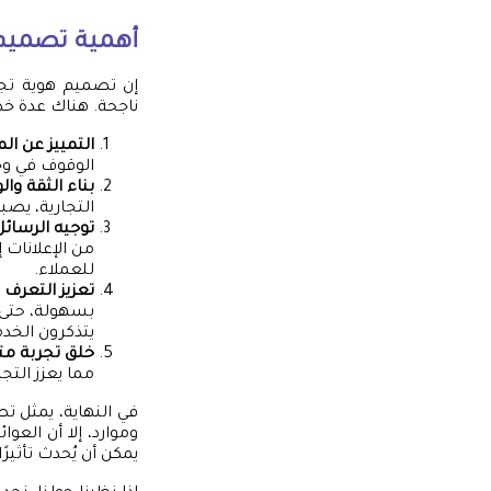
أهمية تصميم ه
إن تصميم هوية تجا
ناجحة. هناك عدة خط
التمييز عن ال
الوقوف في وجه
بناء الثقة والو
التجارية، يصبح
توجيه الرسائل
من الإعلانات
للعملاء.
تعزيز التعرف ع
بسهولة، حتى 
يتذكرون الخدم
خلق تجربة مت
مما يعزز التج
في النهاية، يمثل تص
وموارد، إلا أن العو
يمكن أن يُحدث تأثيرً