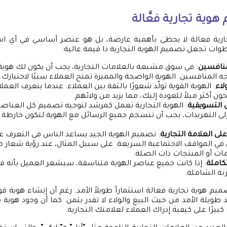
وية تجارية فعَّالة
رية فعالة لا يحظى بأهمية عارضة، بل هو عنصر أساسي في أي اس
وات تجعل تصميم الهوية التجارية ذا قيمة عالية:
منافسين
: في سوق مشبعة بالعلامات التجارية، يجب أن يكون لك هوية
 المنافسين. الهوية الواضحة والمميزة تمنح العملاء سببًا لاختيارك.
لاء
: الهوية القوية تولّد شعورًا بالثقة بين العملاء. عندما يتعرف العم
ون أكثر ميلاً للعودة إليك، مما يزيد من ولائهم.
 التسويقية
: الهوية التجارية تعمل كمرشد لتوجيه تصميم كل العناصر 
 إلى التغريدات، يجب أن تنسجم جميع الرسائل مع الهوية لتكون خارط
لى العلامة التجارية
: تصميم الهوية الجيد يساعد الناس في التعرف عل
في المواقف الاجتماعية السريعة. على سبيل المثال، عند رؤية شعار 
ات أو المنتجات ذات الصلة.
كاملة
: إذا كانت جميع عناصر الهوية متناسقة، سيشعر العميل بأنه في
ربة الشاملة.
ميم هوية تجارية فعالة استثماراً طويلاً الأمد. رغم أن إنشاء هوية ق
ائد طويلة الأمد من حيث البيع والولاء لا تقدر بثمن. كما أن وجود ه
ا كبيرًا على كيفية إدراك العملاء لعلامتك التجارية.