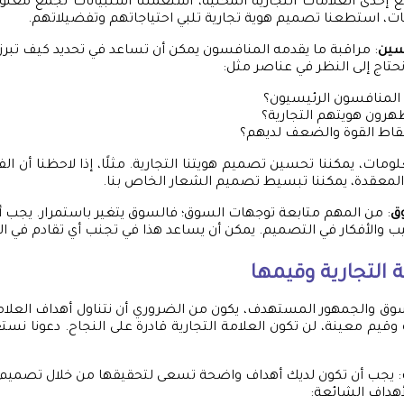
 إحدى العلامات التجارية المحلية، استعملنا استبيانات لجمع معلو
ات، استطعنا تصميم هوية تجارية تلبي احتياجاتهم وتفضيلاتهم.
سين
: مراقبة ما يقدمه المنافسون يمكن أن تساعد في تحديد كيف تبرز 
حتاج إلى النظر في عناصر مثل:
المنافسون الرئيسيون؟
رون هويتهم التجارية؟
قاط القوة والضعف لديهم؟
ومات، يمكننا تحسين تصميم هويتنا التجارية. مثلًا، إذا لاحظنا أن ا
لمعقدة، يمكننا تبسيط تصميم الشعار الخاص بنا.
ق
: من المهم متابعة توجهات السوق؛ فالسوق يتغير باستمرار. يجب أن
ب والأفكار في التصميم. يمكن أن يساعد هذا في تجنب أي تقادم في اله
 التجارية وقيمها
سوق والجمهور المستهدف، يكون من الضروري أن نتناول أهداف العلامة
قيم معينة، لن تكون العلامة التجارية قادرة على النجاح. دعونا 
: يجب أن تكون لديك أهداف واضحة تسعى لتحقيقها من خلال تصميم ال
هداف الشائعة: