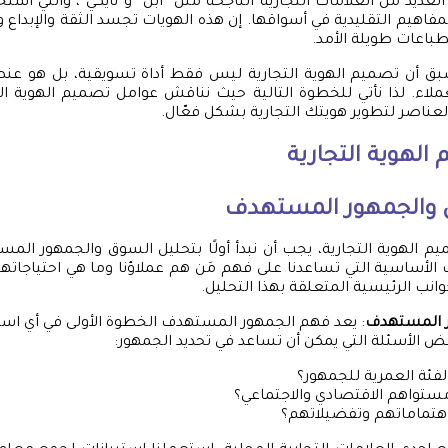
د العديد من العلامات التجارية الناجحة مثل “أبل” و”نايكي”، والتي 
لمفاهيم التقليدية في أسواقها. إن هذه الهويات تجسد الثقة والإبداع
طباعات طويلة الأمد.
 أن تصميم الهوية التجارية ليس فقط أداة تسويقية، بل هو عن
ملاء. لذا نأتي للخطوة التالية حيث نناقش عوامل تصميم الهوية ا
لعناصر لتطوير هويتك التجارية بشكل فعّال.
الهوية التجارية
 والجمهور المستهدف
م الهوية التجارية، يجب أن نبدأ أولًا بتحليل السوق والجمهور المس
لأساسية التي تساعدنا على فهم مَن هم عملاؤنا وما هي احتياجاتهم
نب الرئيسية المتعلقة بهذا التحليل.
 المستهدف
: يعد فهم الجمهور المستهدف الخطوة الأولى في أي است
ض الأسئلة التي يمكن أن تساعد في تحديد الجمهور:
لفئة العمرية للجمهور؟
ستواهم الاقتصادي والاجتماعي؟
هتماماتهم وتفضيلاتهم؟