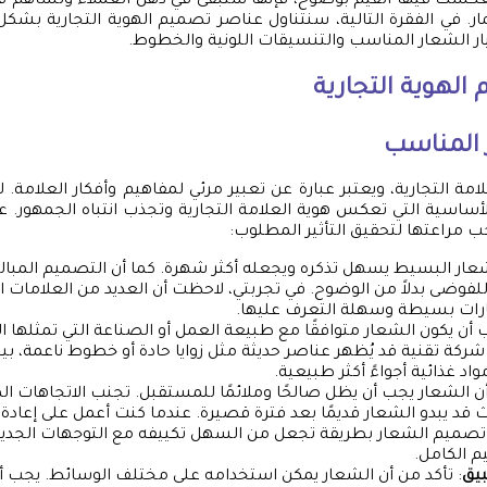
عكست فيها القيم بوضوح، فإنها ستبقى في ذهن العملاء وتساهم فيا
مار. في الفقرة التالية، سنتناول عناصر تصميم الهوية التجارية بشكل
ر الشعار المناسب والتنسيقات اللونية والخطوط.
الهوية التجارية
ر المناسب
امة التجارية، ويعتبر عبارة عن تعبير مرئي لمفاهيم وأفكار العلامة
 الأساسية التي تعكس هوية العلامة التجارية وتجذب انتباه الجمهور. 
 مراعتها لتحقيق التأثير المطلوب:
شعار البسيط يسهل تذكره ويجعله أكثر شهرة. كما أن التصميم المبال
للفوضى بدلاً من الوضوح. في تجربتي، لاحظت أن العديد من العلامات ال
رات بسيطة وسهلة التعرف عليها.
 أن يكون الشعار متوافقًا مع طبيعة العمل أو الصناعة التي تمثلها ا
شركة تقنية قد يُظهر عناصر حديثة مثل زوايا حادة أو خطوط ناعمة، ب
اد غذائية أجواءً أكثر طبيعية.
 أن الشعار يجب أن يظل صالحًا وملائمًا للمستقبل. تجنب الاتجاهات ال
 قد يبدو الشعار قديمًا بعد فترة قصيرة. عندما كنت أعمل على إعاد
تصميم الشعار بطريقة تجعل من السهل تكييفه مع التوجهات الجديدة
م الكامل.
بيق
: تأكد من أن الشعار يمكن استخدامه على مختلف الوسائط. يجب أن 