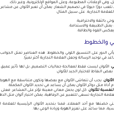
 وفي الإعلانات المطبوعة، وعلى المواقع الإلكترونية، وغير ذلك.
ان تلعب دورًا حيويًا في تصميم الشعار. يمكن أن تعبر الألوان عن مشاعر
للعلامة التجارية. على سبيل المثال:
يوحي بالثقة والاحترافية.
 يمثل الطبيعة والاستدامة.
 يعكس القوة والطاقة.
ني والخطوط
 يأتي الدور على التنسيق اللوني والخطوط. هذه العناصر تمثل الجوانب
عد في توحيد الرسالة وجعل العلامة التجارية أكثر تميزًا.
ي
: الألوان ليست فقط لمعالجة جماليات التصميم، بل لها تأثير عمي
بعض النقاط للاختيار الجيد للألوان:
لألوان
: يجب أن تتماشى الألوان مع بعضها وتكون متناسقة مع الهوية 
 أداة مثل دوائر الألوان يمكن أن يساعد في تحديد الألوان المكملة.
النفسية للألوان
: كل لون يحمل معاني معينة تؤثر على المشاعر. فعلى س
علامة التجارية تسعى للتعبير عن الرفاهية، يمكن اختيار ألوان مثل الذ
تي خضتها مع أحد العملاء، قمنا بتحديد الألوان الرئيسية للعلامة الت
ة، مما ساعد على تعزيز الهوية وزيادة الوعي بها.