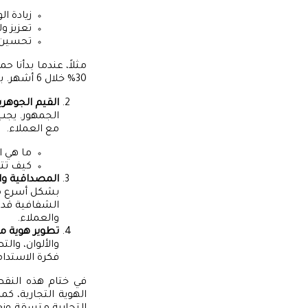
زيادة ال
تعزيز ول
تحسين ا
مثلاً، عندما بدأنا 
30% خلال 6 أشهر. بفضل التصميم الواضح والمتماسك، تمكنا من تحقيق هذا الهدف.
القيم الجوهري
الجمهور. يجب 
مع العملاء.
ما هي ال
كيف تت
المصداقية وا
بشكل أسرع من
الشفافية قد ي
والعملاء.
تطوير هوية م
والألوان، وا
فكرة الاستدا
في ختام هذه النق
الهوية التجارية، كما