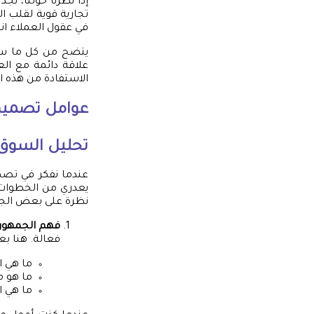
إذا نظرنا حولنا، نج
تجارية قوية لقلب ا
في عقول العملاء ان
يتضح من كل ما سبق
علاقة دائمة مع الع
الاستفادة من هذه ا
عوامل تصميم 
تحليل السوق
عندما نفكر في تصمي
يعدري من الخطوات ا
نظرة على بعض الجوا
فهم الجمهور
فعالة. هنا بع
ما هي ا
ما هو م
ما هي ا