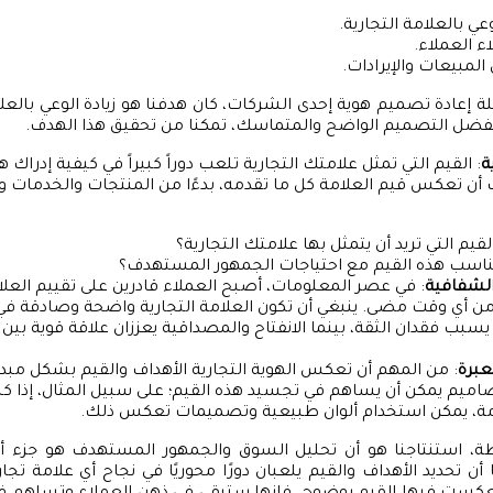
وعي بالعلامة التجارية.
اء العملاء.
لمبيعات والإيرادات.
حملة إعادة تصميم هوية إحدى الشركات، كان هدفنا هو زيادة الوعي بالعل
ة
: القيم التي تمثل علامتك التجارية تلعب دوراً كبيراً في كيفية إدراك
أن تعكس قيم العلامة كل ما تقدمه، بدءًا من المنتجات والخدمات وص
قيم التي تريد أن يتمثل بها علامتك التجارية؟
ناسب هذه القيم مع احتياجات الجمهور المستهدف؟
لشفافية
: في عصر المعلومات، أصبح العملاء قادرين على تقييم العلا
 أي وقت مضى. ينبغي أن تكون العلامة التجارية واضحة وصادقة في 
سبب فقدان الثقة، بينما الانفتاح والمصداقية يعززان علاقة قوية بين ا
عبرة
: من المهم أن تعكس الهوية التجارية الأهداف والقيم بشكل مبدع
لتصاميم يمكن أن يساهم في تجسيد هذه القيم؛ على سبيل المثال، إذا 
مة، يمكن استخدام ألوان طبيعية وتصميمات تعكس ذلك.
طة، استنتاجنا هو أن تحليل السوق والجمهور المستهدف هو جزء
 أن تحديد الأهداف والقيم يلعبان دورًا محوريًا في نجاح أي علامة تجار