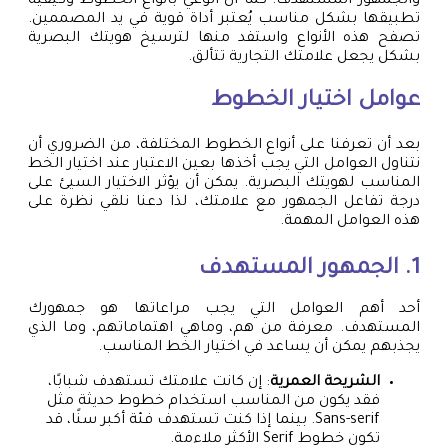
والجمهور المستهدف. كما أن الوعي بأنواع الخطوط وكيفية
تطبيقها بشكل مناسب يُعتبر أداة قوية في يد المصممين.
تصفح هذه الأنواع واستفد منها لترسيخ هويتك البصرية
بشكل يجعل علامتك التجارية تتألق.
عوامل اختيار الخطوط
بعد أن تعرفنا على أنواع الخطوط المختلفة، من الضروري أن
نتناول العوامل التي يجب أخذها بعين الاعتبار عند اختيار الخط
المناسب لهويتك البصرية. يمكن أن يؤثر الاختيار السيئ على
درجة تفاعل الجمهور مع علامتك، لذا دعنا نلقي نظرة على
هذه العوامل المهمة.
1. الجمهور المستهدف
أحد أهم العوامل التي يجب مراعاتها هو جمهورك
المستهدف. معرفة من هم، وماهي اهتماماتهم، وما الذي
يجذبهم يمكن أن يساعد في اختيار الخط المناسب.
الشريحة العمرية
: إن كانت علامتك تستهدف شبابًا،
فقد يكون من المناسب استخدام خطوط حديثة مثل
Sans-serif. بينما إذا كنت تستهدف فئة أكبر سنًا، قد
تكون خطوط Serif الأكثر ملاءمة.