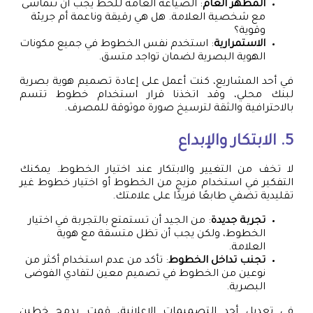
المظهر العام
: الصياغة العامة للخط يجب أن تتماشى
مع شخصية العلامة. هل هي رقيقة وناعمة أم جريئة
وقوية؟
الاستمرارية
: استخدم نفس الخطوط في جميع مكونات
الهوية البصرية لضمان تواجد متسق.
في أحد المشاريع، كنت أعمل على إعادة تصميم هوية بصرية
لبنك محلي، وقد اتخذنا قرار استخدام خطوط تتسم
بالاحترافية والثقة لترسيخ صورة موثوقة للمصرف.
5. الابتكار والإبداع
لا تخف من التغيير والابتكار عند اختيار الخطوط. يمكنك
التفكير في استخدام مزيج من الخطوط أو اختيار خطوط غير
تقليدية تضفي طابعًا فريدًا على علامتك.
تجربة جديدة
: من الجيد أن تستمتع بالتجربة في اختيار
الخطوط، ولكن يجب أن تظل متسقة مع هوية
العلامة.
تجنب تداخل الخطوط
: تأكد من عدم استخدام أكثر من
نوعين من الخطوط في تصميم معين لتفادي الفوضى
البصرية.
في تعديل أحد التصميمات الإعلانية، قمت بدمج خطين