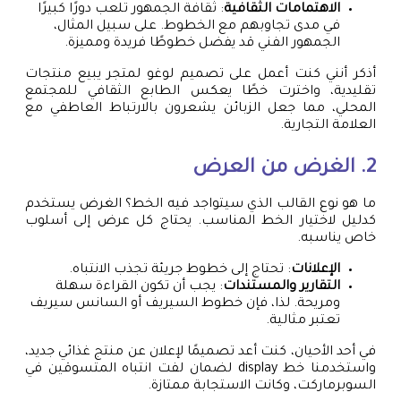
الاهتمامات الثقافية
: ثقافة الجمهور تلعب دورًا كبيرًا
في مدى تجاوبهم مع الخطوط. على سبيل المثال،
الجمهور الفني قد يفضل خطوطًا فريدة ومميزة.
أذكر أنني كنت أعمل على تصميم لوغو لمتجر يبيع منتجات
تقليدية، واخترت خطًا يعكس الطابع الثقافي للمجتمع
المحلي، مما جعل الزبائن يشعرون بالارتباط العاطفي مع
العلامة التجارية.
2. الغرض من العرض
ما هو نوع القالب الذي سيتواجد فيه الخط؟ الغرض يستخدم
كدليل لاختيار الخط المناسب. يحتاج كل عرض إلى أسلوب
خاص يناسبه.
الإعلانات
: تحتاج إلى خطوط جريئة تجذب الانتباه.
التقارير والمستندات
: يجب أن تكون القراءة سهلة
ومريحة. لذا، فإن خطوط السيريف أو السانس سيريف
تعتبر مثالية.
في أحد الأحيان، كنت أعد تصميمًا لإعلان عن منتج غذائي جديد،
واستخدمنا خط display لضمان لفت انتباه المتسوقين في
السوبرماركت، وكانت الاستجابة ممتازة.