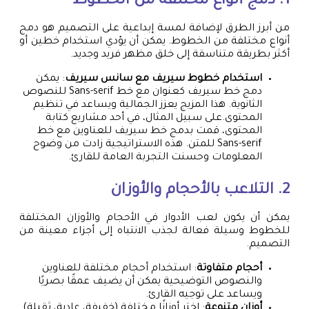
1. دمج أنواع مختلفة من الخطوط
من أبرز الطرق لإضافة لمسة إبداعية على التصميم هو دمج
أنواع مختلفة من الخطوط. يمكن أن يؤدي استخدام خطين أو
أكثر بطريقة متناسقة إلى خلق مظهر فريد وجديد.
استخدام خطوط سيريف مع سانس سيريف
: يمكن
دمج خط سيريف كعنوان مع خط Sans-serif للنصوص
الثانوية. هذا المزيج يعزز الجمالية ويساعد في تنظيم
المحتوى.على سبيل المثال، في أحد مشاريع كتابة
المحتوى، قمت بدمج خط سيريف للعناوين مع خط
Sans-serif للمتن. هذه الاستراتيجية زادت من وضوح
المعلومات وحسنت التجربة العامة للقارئ.
2. التلاعب بالأحجام والأوزان
يمكن أن يكون لعب الأدوار في الأحجام والأوزان المختلفة
للخطوط وسيلة فعالة لجذب الانتباه إلى أجزاء معينة من
التصميم.
أحجام متفاوتة
: استخدام أحجام مختلفة للعناوين
والنصوص التوضيحية يمكن أن يضيف عمقًا بصريًا
ويساعد على توجيه القارئ.
أوزان متنوعة
: اختر أوزانًا مختلفة (خفيفة، عادية، ثقيلة)