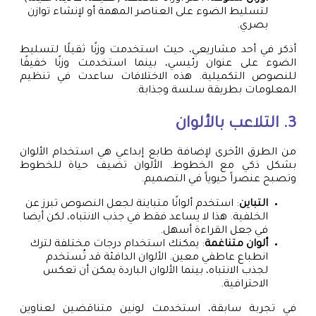
لتسليط الضوء على العناصر المهمة أو لإنشاء توازن
بصري.
أذكر في أحد مشاريعي، حيث استخدمت وزنًا ثقيلًا لتسليط
الضوء على عنوان رئيسي، بينما استخدمت وزنًا خفيفًا
للنصوص التكميلية. هذه الاختلافات ساعدت في تنظيم
المعلومات بطريقة سلسة وجذابة.
3. التلاعب بالألوان
من الطرق الأخرى لإضافة طابع إبداعي هي استخدام الألوان
بشكل ذكي مع الخطوط. الألوان تضيف حياة للخطوط
وتصبح عنصراً حيوياً في التصميم.
التباين
: استخدم ألوانًا متباينة لجعل النصوص تبرز عن
الخلفية. هذا لا يساعد فقط في جذب الانتباه، لكن أيضا
في جعل القراءة أسهل.
ألوان متناغمة
: يمكنك استخدام درجات مختلفة لترك
انطباع عاطفي معين. الألوان الدافئة قد تُستخدم
لجذب الانتباه، بينما الألوان الباردة يمكن أن تعكس
الاحترافية.
في تجربة سابقة، استخدمت لونين متناقضين لعناوين