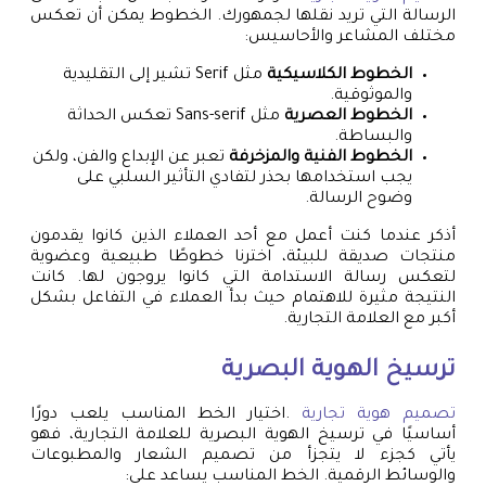
الرسالة التي تريد نقلها لجمهورك. الخطوط يمكن أن تعكس
مختلف المشاعر والأحاسيس:
الخطوط الكلاسيكية
مثل Serif تشير إلى التقليدية
والموثوقية.
الخطوط العصرية
مثل Sans-serif تعكس الحداثة
والبساطة.
الخطوط الفنية والمزخرفة
تعبر عن الإبداع والفن، ولكن
يجب استخدامها بحذر لتفادي التأثير السلبي على
وضوح الرسالة.
أذكر عندما كنت أعمل مع أحد العملاء الذين كانوا يقدمون
منتجات صديقة للبيئة، اخترنا خطوطًا طبيعية وعضوية
لتعكس رسالة الاستدامة التي كانوا يروجون لها. كانت
النتيجة مثيرة للاهتمام حيث بدأ العملاء في التفاعل بشكل
أكبر مع العلامة التجارية.
ترسيخ الهوية البصرية
تصميم هوية تجارية
.اختيار الخط المناسب يلعب دورًا
أساسيًا في ترسيخ الهوية البصرية للعلامة التجارية، فهو
يأتي كجزء لا يتجزأ من تصميم الشعار والمطبوعات
والوسائط الرقمية. الخط المناسب يساعد على: