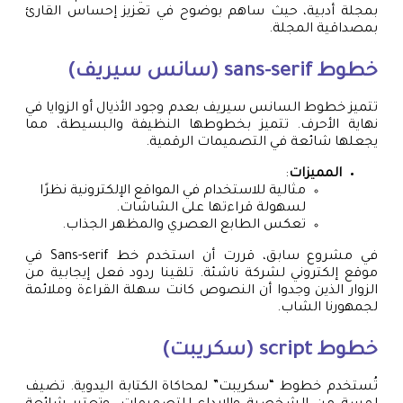
بمجلة أدبية، حيث ساهم بوضوح في تعزيز إحساس القارئ
بمصداقية المجلة.
خطوط sans-serif (سانس سيريف)
تتميز خطوط السانس سيريف بعدم وجود الأذيال أو الزوايا في
نهاية الأحرف. تتميز بخطوطها النظيفة والبسيطة، مما
يجعلها شائعة في التصميمات الرقمية.
المميزات
:
مثالية للاستخدام في المواقع الإلكترونية نظرًا
لسهولة قراءتها على الشاشات.
تعكس الطابع العصري والمظهر الجذاب.
في مشروع سابق، قررت أن استخدم خط Sans-serif في
موقع إلكتروني لشركة ناشئة. تلقينا ردود فعل إيجابية من
الزوار الذين وجدوا أن النصوص كانت سهلة القراءة وملائمة
لجمهورنا الشاب.
خطوط script (سكريبت)
تُستخدم خطوط “سكريبت” لمحاكاة الكتابة اليدوية. تضيف