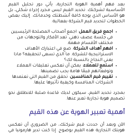
بعد فهم أهمية الهوية التجارية، يأتي دور تحليل القيم
الأساسية لشركتك. تحديد القيم ليس مجرد إجراء شكلي، بل
هو الأساس الذي يوجه كافة أنشطتك وخدماتك. إليك بعض
الخطوات لتحديد قيم الشركة بفعالية:
اجمع فريق العمل
: اجمع أصحاب المصلحة الرئيسيين
في جلسة عصف ذهني. تعد الأفكار والتوجهات من
مختلف الأقسام مهمة.
افهم أهداف الشركة
: ضع في اعتبارك الأهداف
الاستراتيجية للشركة. ما الذي تسعى لتحقيقه؟ ماذا
يعني النجاح بالنسبة لك؟
استمع للعملاء
: يمكن أن تعكس تعليقات العملاء
وتوقعاتهم قيمًا هامة يجب تضمينها.
تقييم قيم المنافسين
: تحقق من القيم التي تعتمدها
الشركات المنافسة وكيفية تأثيرها عليها.
بمجرد تحديد القيم، سيكون لديك قاعدة صلبة للانطلاق نحو
تصميم هوية تجارية تعبر عنها.
أهمية تعبير الهوية عن هذه القيم
الآن وبعد أن حددت قيم شركتك، من الضروري أن تعكس
هويتك التجارية هذه القيم بوضوح. إذا كنت تدير هارمونيا في