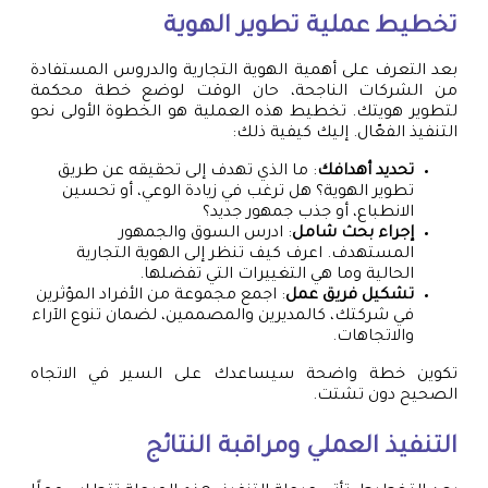
تخطيط عملية تطوير الهوية
بعد التعرف على أهمية الهوية التجارية والدروس المستفادة
من الشركات الناجحة، حان الوقت لوضع خطة محكمة
لتطوير هويتك. تخطيط هذه العملية هو الخطوة الأولى نحو
التنفيذ الفعّال. إليك كيفية ذلك:
تحديد أهدافك
: ما الذي تهدف إلى تحقيقه عن طريق
تطوير الهوية؟ هل ترغب في زيادة الوعي، أو تحسين
الانطباع، أو جذب جمهور جديد؟
إجراء بحث شامل
: ادرس السوق والجمهور
المستهدف. اعرف كيف تنظر إلى الهوية التجارية
الحالية وما هي التغييرات التي تفضلها.
تشكيل فريق عمل
: اجمع مجموعة من الأفراد المؤثرين
في شركتك، كالمديرين والمصممين، لضمان تنوع الآراء
والاتجاهات.
تكوين خطة واضحة سيساعدك على السير في الاتجاه
الصحيح دون تشتت.
التنفيذ العملي ومراقبة النتائج