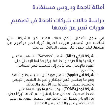
أمثلة ناجحة ودروس مستفادة
دراسة حالات شركات ناجحة في تصميم
هويات تعبر عن قيمها
في سوق الأعمال اليوم، هناك العديد من الشركات التي
تمكنت من تصميم هويات تجارية قوية تعبر بوضوح عن
قيمها. لنلقِ نظرة على بعض الحالات الناجحة:
شركة نايكي (Nike)
: شعار “Swoosh” الشهير يعكس
ديناميكية الحركة والطاقة. يركز حمَلُها الإعلاني على
القوة والإنجاز، مما يؤدي إلى تجسيد قيم الحماس
والتحدي.
شركة آبل (Apple)
: تتميز هوية آبل بالتبسيط والأناقة،
وهو ما يعكس قيم الابتكار والجودة. الشعار الأبيض
والأسود يعطي انطباعًا عن الأناقة والحداثة.
شركة تومز (TOMS)
: يُركز شعارها ورسالتها على
العطاء، حيث تعد كل عملية شراء لم تكنها تبرعًا بجزء
من الأرباح لطفل في حاجة. هذا التعبير القوي عن قيم
الخير حصل على ولاء كبير من العملاء.