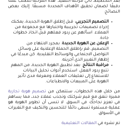
بعد التخطيط، تأتي مرحلة التنفيذ. هذه المرحلة تتطلب عملًا
دقيقًا لضمان تحقيق الأهداف المحددة مسبقًا. إليك بعض
النصائح:
التصميم التجريبي
: قبل إطلاق الهوية الجديدة، يمكنك
إجراء تصميمات تجريبية واختبارها مع مجموعة من
العملاء. اسألهم عن ردود فعلهم قبل اتخاذ خطوات
جادة.
الإعلان عن الهوية الجديدة
: بمجرد الانتهاء من
التصميم، قم بإطلاق الحملة الإعلانية على وسائل
التواصل الاجتماعي والوسائط التقليدية. كن مبدعًا في
إظهار التغيير الذي أجريته.
مراقبة النتائج
: بعد تطبيق الهوية الجديدة، من المهم
تتبع ردود الفعل. استخدم أدوات تحليل البيانات
للاستماع إلى تعليقات العملاء ومعرفة مدى تأثير
الهوية على المبيعات والانطباعات.
من خلال هذه الخطوات، ستتمكن من
تصميم هوية تجارية
مميزة تتفق مع قيم شركتك وتجذب عملاء جدد، مما يساهم
في تعزيز نجاحك في السوق. لا تنسى أن تطوير الهوية هو
عملية مستمرة تسعى دائمًا للتحسين والتكيف مع التغيرات
في الأسواق.
تم نشره في
المقالات التعليمية