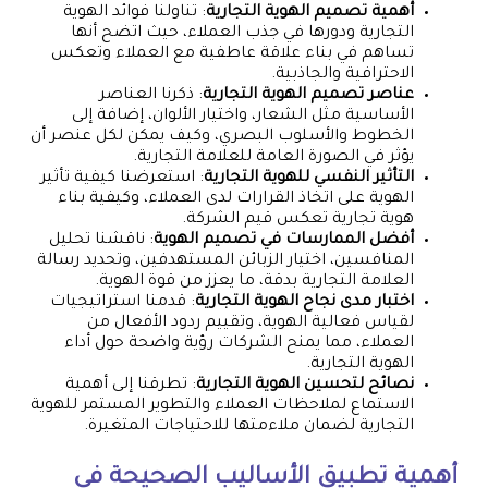
أهمية تصميم الهوية التجارية
: تناولنا فوائد الهوية
التجارية ودورها في جذب العملاء، حيث اتضح أنها
تساهم في بناء علاقة عاطفية مع العملاء وتعكس
الاحترافية والجاذبية.
عناصر تصميم الهوية التجارية
: ذكرنا العناصر
الأساسية مثل الشعار، واختيار الألوان، إضافة إلى
الخطوط والأسلوب البصري، وكيف يمكن لكل عنصر أن
يؤثر في الصورة العامة للعلامة التجارية.
التأثير النفسي للهوية التجارية
: استعرضنا كيفية تأثير
الهوية على اتخاذ القرارات لدى العملاء، وكيفية بناء
هوية تجارية تعكس قيم الشركة.
أفضل الممارسات في تصميم الهوية
: ناقشنا تحليل
المنافسين، اختيار الزبائن المستهدفين، وتحديد رسالة
العلامة التجارية بدقة، ما يعزز من قوة الهوية.
اختبار مدى نجاح الهوية التجارية
: قدمنا استراتيجيات
لقياس فعالية الهوية، وتقييم ردود الأفعال من
العملاء، مما يمنح الشركات رؤية واضحة حول أداء
الهوية التجارية.
نصائح لتحسين الهوية التجارية
: تطرقنا إلى أهمية
الاستماع لملاحظات العملاء والتطوير المستمر للهوية
التجارية لضمان ملاءمتها للاحتياجات المتغيرة.
أهمية تطبيق الأساليب الصحيحة في