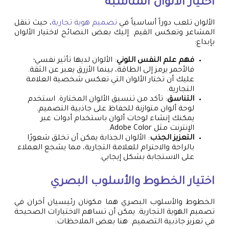
اختيار الألوان المناسبة
الألوان تلعب دوراً أساسياً في
تصميم هوية تجارية
، حيث تنقل
المشاعر وتعكس القيم. إليك بعض النصائح لاختيار الألوان
بإبداع:
فهم علم النفس اللوني
: الألوان لديها تأثير نفسي؛
فالأحمر يرمز إلى الطاقة، بينما الأزرق يعبر عن الثقة.
عليك أن تختار الألوان التي تعكس شخصية العلامة
التجارية.
التناسق
: تأكد من تنسيق الألوان المختارة. استخدم
لوحة ألوان متوازنة للحفاظ على جاذبية التصميم.
يمكنك إنشاء لوحات ألوان باستخدام أدوات عبر
الإنترنت مثل Adobe Color.
التعزيز الجذب
: الألوان الجذابة يمكن أن تخلق شعورًا
بالراحة والاحترام للعلامة التجارية، مما يشجع العملاء
على الاستجابة بشكل إيجابي.
اختيار الخطوط والأسلوب البصري
الخطوط والأسلوب البصري هما مكونان رئيسيان آخران في
تصميم الهوية التجارية. يمكن أن تساهم الاختيارات الصحيحة
في تعزيز جاذبية التصميم. هنا بعض الملاحظات: