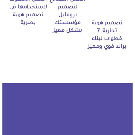
لتصميم
لاستخدامها في
بروفايل
تصميم هوية
مؤسستك
بصرية
تصميم هوية
بشكل مميز
تجارية: 7
خطوات لبناء
براند قوي ومميز