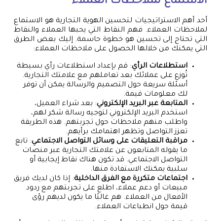
الاستماع لملاحظات العملاء
أحد أهم الاستراتيجيات لتحسين الهوية التجارية هو الاستماع
لملاحظات العملاء. فهم النقاط التي يحبها العملاء والنقاط
التي تحتاج إلى تحسين هو خطوة حاسمة. إليك بعض الطرق
التي يمكنك من خلالها الحصول على ملاحظات العملاء:
استطلاعات الرأي
: قم بإعداد استطلاعات رأي بسيطة
تُوزع على عملائك بعد تعاملهم مع علامتك التجارية.
أسئلة سريعة حول التصميم والرسالة يمكن أن توفر
لك معلومات قيمة.
المتابعة عبر البريد الإلكتروني
: بعد شراء العميل،
استخدم البريد الإلكتروني لتوجيه رسالة شكر لهم،
واطلب منهم ملاحظات حول تجربتهم. هذه الطريقة
تعزز التواصل وتظهر اهتمامك برأيهم.
مراقبة التعليقات على وسائل التواصل الاجتماعي
: تابع
ما يقوله المتابعون عن علامتك التجارية عبر منصات
التواصل الاجتماعي. قد تكون هناك نقاط إيجابية أو
سلبية يمكنك الاستفادة منها.
اجتماعات متكررة مع الفرق الداخلية
: إذا كان لديك فريق
مبيعات أو دعم عملاء، اطلع على تجربتهم مع ردود
الأفعال من العملاء. هم غالبًا ما يكون لديهم رؤى
قيمة حول انطباعات العملاء.