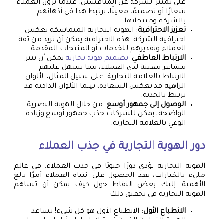
على تمييز الشركة عن المنافسين. عندما يرون العملاء
شعارًا أو تصميمًا معينًا، يرتبط هذا في أذهانهم
بالشركة ومنتجاتها.
تعزيز الاحترافية
: الهوية التجارية المتماسكة تعكس
احترافية الشركة. هذه الاحترافية يمكن أن تزيد من ثقة
العملاء وتقديرهم للخدمات أو المنتجات المقدمة.
الارتباط العاطفي
:
تصميم هوية تجارية
يمكن أن يثير
مشاعر معينة لدى العملاء، مما يسهل عليهم
الارتباط بالعلامة التجارية. على سبيل المثال، الألوان
الزاهية قد تعكس السعادة، بينما الألوان الداكنة قد
ترتبط بالجدية.
الوصول إلى جمهور أوسع
: من خلال الهوية البصرية
الواضحة، يمكن للشركات جذب جمهور أوسع وزيادة
الوعي بالعلامة التجارية.
دور الهوية التجارية في جذب العملاء
الهوية التجارية تؤدي دورًا حيويًا في جذب العملاء. في عالم
مليء بالخيارات، يعد الحصول على انتباه العملاء أمرًا بالغ
الأهمية. إليك بعض النقاط حول كيف يمكن أن تساهم
الهوية التجارية في تحقيق ذلك:
الانطباع الأول
: الانطباع الأول هو كل شيء! تساعد