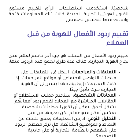
شخصيًا، استخدمت استطلاعات الرأي لتقييم مستوى
القبول لهويتي التجارية الجديدة. كانت تلك المعلومات قيّمة
واستخدمتها لتحسين تصميمي.
تقييم ردود الأفعال للهوية من قبل
العملاء
تقييم ردود الأفعال من العملاء هو جزء آخر حاسم لفهم مدى
نجاح الهوية التجارية. هناك عدة طرق لجمع هذه الردود، منها:
التعليقات والمراجعات
: النظر في التعليقات على
منصات التواصل الاجتماعي أو مواقع المراجعات. إذا
كانت التعليقات إيجابية، فهذا يشير إلى أن الهوية
التجارية تترك تأثيرًا جيدًا.
المحادثات الشخصية
: استخدم حملات الاستطلاع أو
المقابلات المباشرة مع العملاء لفهم ردود أفعالهم
بشكل أعمق. يمكن أن تكون المحادثات شخصية
تعكس أفكار متنوعة لم تكن تعرفها من قبل.
التحليل النوعي
: ادرس التعليقات بعمق للبحث عن
الأنماط والمواضيع الشائعة. هل تركز معظم الردود
على شغفهم بالعلامة التجارية أو على جاذبية
التصميم؟