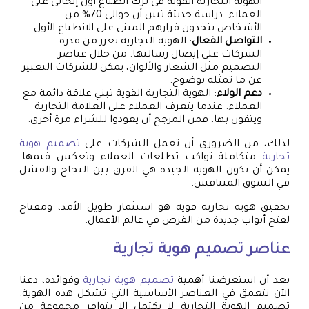
الهوية التجارية القوية في ترك انطباع أول إيجابي على
العملاء. دراسة حديثة تبين أن حوالي 70% من
الأشخاص يتخذون قرارهم المبني على الانطباع الأول.
التواصل الفعال
: الهوية التجارية تعزز من قدرة
الشركات على إيصال رسالتها. من خلال عناصر
التصميم مثل الشعار والألوان، يمكن للشركات التعبير
عن ما تمثله بوضوح.
دعم الولاء
: الهوية التجارية القوية تبني علاقة دائمة مع
العملاء. عندما يتعرف العملاء على العلامة التجارية
ويثقون بها، فمن المرجح أن يعودوا للشراء مرة أخرى.
لذلك، من الضروري أن تعمل الشركات على
تصميم هوية
تجارية
متكاملة تواكب تطلعات العملاء وتعكس قيمها.
يمكن أن تكون الهوية الجيدة هي الفرق بين النجاح والفشل
في السوق المتنافس.
تحقيق هوية تجارية قوية هو استثمار طويل الأمد، ومفتاح
لفتح أبواب جديدة من الفرص في عالم الأعمال.
عناصر
تصميم هوية تجارية
بعد أن استعرضنا أهمية
تصميم هوية تجارية
وفوائده، دعنا
الآن نتعمق في العناصر الأساسية التي تشكل هذه الهوية.
تصميم الهوية التجارية لا يكتمل إلا بتوافر مجموعة من