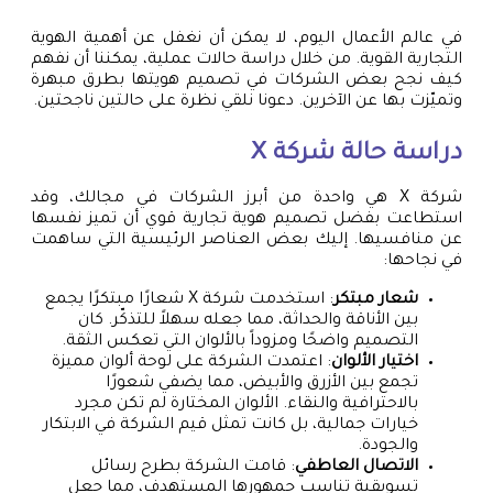
في عالم الأعمال اليوم، لا يمكن أن نغفل عن أهمية الهوية
التجارية القوية. من خلال دراسة حالات عملية، يمكننا أن نفهم
كيف نجح بعض الشركات في تصميم هويتها بطرق مبهرة
وتميّزت بها عن الآخرين. دعونا نلقي نظرة على حالتين ناجحتين.
دراسة حالة شركة X
شركة X هي واحدة من أبرز الشركات في مجالك، وقد
استطاعت بفضل تصميم هوية تجارية قوي أن تميز نفسها
عن منافسيها. إليك بعض العناصر الرئيسية التي ساهمت
في نجاحها:
شعار مبتكر
: استخدمت شركة X شعارًا مبتكرًا يجمع
بين الأناقة والحداثة، مما جعله سهلاً للتذكّر. كان
التصميم واضحًا ومزوداً بالألوان التي تعكس الثقة.
اختيار الألوان
: اعتمدت الشركة على لوحة ألوان مميزة
تجمع بين الأزرق والأبيض، مما يضفي شعورًا
بالاحترافية والنقاء. الألوان المختارة لم تكن مجرد
خيارات جمالية، بل كانت تمثل قيم الشركة في الابتكار
والجودة.
الاتصال العاطفي
: قامت الشركة بطرح رسائل
تسويقية تناسب جمهورها المستهدف، مما جعل