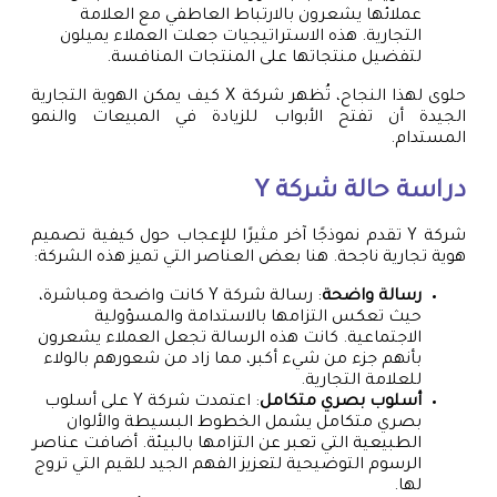
عملائها يشعرون بالارتباط العاطفي مع العلامة
التجارية. هذه الاستراتيجيات جعلت العملاء يميلون
لتفضيل منتجاتها على المنتجات المنافسة.
حلوى لهذا النجاح، تُظهر شركة X كيف يمكن الهوية التجارية
الجيدة أن تفتح الأبواب للزيادة في المبيعات والنمو
المستدام.
دراسة حالة شركة Y
شركة Y تقدم نموذجًا آخر مثيرًا للإعجاب حول كيفية تصميم
هوية تجارية ناجحة. هنا بعض العناصر التي تميز هذه الشركة:
رسالة واضحة
: رسالة شركة Y كانت واضحة ومباشرة،
حيث تعكس التزامها بالاستدامة والمسؤولية
الاجتماعية. كانت هذه الرسالة تجعل العملاء يشعرون
بأنهم جزء من شيء أكبر، مما زاد من شعورهم بالولاء
للعلامة التجارية.
أسلوب بصري متكامل
: اعتمدت شركة Y على أسلوب
بصري متكامل يشمل الخطوط البسيطة والألوان
الطبيعية التي تعبر عن التزامها بالبيئة. أضافت عناصر
الرسوم التوضيحية لتعزيز الفهم الجيد للقيم التي تروج
لها.