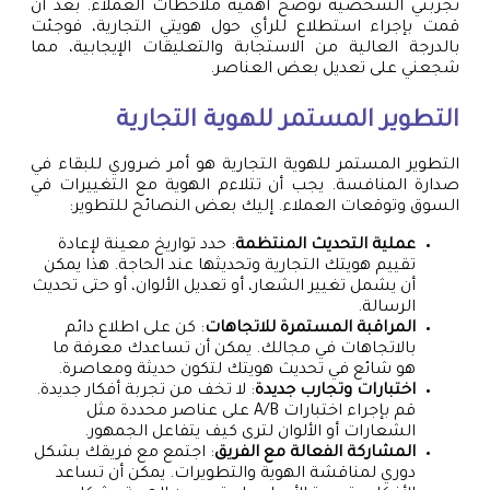
تجربتي الشخصية توضح أهمية ملاحظات العملاء. بعد أن
قمت بإجراء استطلاع للرأي حول هويتي التجارية، فوجئت
بالدرجة العالية من الاستجابة والتعليقات الإيجابية، مما
شجعني على تعديل بعض العناصر.
التطوير المستمر للهوية التجارية
التطوير المستمر للهوية التجارية هو أمر ضروري للبقاء في
صدارة المنافسة. يجب أن تتلاءم الهوية مع التغييرات في
السوق وتوقعات العملاء. إليك بعض النصائح للتطوير:
عملية التحديث المنتظمة
: حدد تواريخ معينة لإعادة
تقييم هويتك التجارية وتحديثها عند الحاجة. هذا يمكن
أن يشمل تغيير الشعار، أو تعديل الألوان، أو حتى تحديث
الرسالة.
المراقبة المستمرة للاتجاهات
: كن على اطلاع دائم
بالاتجاهات في مجالك. يمكن أن تساعدك معرفة ما
هو شائع في تحديث هويتك لتكون حديثة ومعاصرة.
اختبارات وتجارب جديدة
: لا تخف من تجربة أفكار جديدة.
قم بإجراء اختبارات A/B على عناصر محددة مثل
الشعارات أو الألوان لترى كيف يتفاعل الجمهور.
المشاركة الفعالة مع الفريق
: اجتمع مع فريقك بشكل
دوري لمناقشة الهوية والتطويرات. يمكن أن تساعد