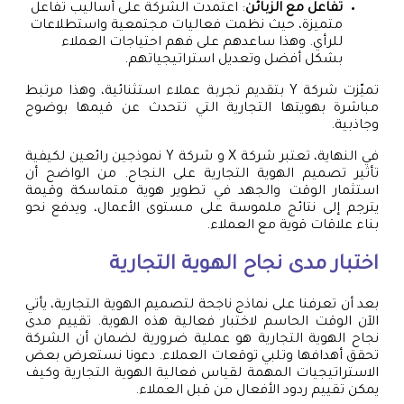
تفاعل مع الزبائن
: اعتمدت الشركة على أساليب تفاعل
متميزة، حيث نظمت فعاليات مجتمعية واستطلاعات
للرأي. وهذا ساعدهم على فهم احتياجات العملاء
بشكل أفضل وتعديل استراتيجياتهم.
تميّزت شركة Y بتقديم تجربة عملاء استثنائية، وهذا مرتبط
مباشرة بهويتها التجارية التي تتحدث عن قيمها بوضوح
وجاذبية.
في النهاية، تعتبر شركة X و شركة Y نموذجين رائعين لكيفية
تأثير تصميم الهوية التجارية على النجاح. من الواضح أن
استثمار الوقت والجهد في تطوير هوية متماسكة وقيمة
يترجم إلى نتائج ملموسة على مستوى الأعمال، ويدفع نحو
بناء علاقات قوية مع العملاء.
اختبار مدى نجاح الهوية التجارية
بعد أن تعرفنا على نماذج ناجحة لتصميم الهوية التجارية، يأتي
الآن الوقت الحاسم لاختبار فعالية هذه الهوية. تقييم مدى
نجاح الهوية التجارية هو عملية ضرورية لضمان أن الشركة
تحقق أهدافها وتلبي توقعات العملاء. دعونا نستعرض بعض
الاستراتيجيات المهمة لقياس فعالية الهوية التجارية وكيف
يمكن تقييم ردود الأفعال من قبل العملاء.