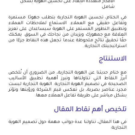
الأفكار متعددة الأبعاد على تحسين الهوية بشكل
شامل.
في الختام، تحسين الهوية التجارية يتطلب جهودًا مستمرة
وتفاعل حقيقي مع العملاء. الاستماع لملاحظات العملاء
وتطبيق التطوير المستمر على الهوية سيساعدان على تعزيز
العلاقة مع جمهورك ويزيدان من نجاحك في السوق. يمكنك
حقًا تحقيق نتائج ملحوظة عندما تجعل هذه النقاط جزءًا من
استراتيجيتك التجارية.
الاستنتاج
مع ختام حديثنا عن الهوية التجارية، من الضروري أن نُلخص
أبرز النقاط التي تناولناها ونبرز أهمية تطبيق الأساليب
الصحيحة في تصميم الهوية التجارية. الهوية التجارية ليست
مجرد عناصر بصرية، بل تعكس قيم الشركة ورؤيتها وتؤثر
بشكل مباشر على طريقة تفاعل العملاء معها.
تلخيص أهم نقاط المقال
في هذا المقال، تناولنا عدة جوانب مهمة حول تصميم الهوية
التجارية: