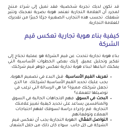
قد تكون لديك تجربة شخصية؛ فقد تميل إلى شراء منتج
لمجرد أن العلامة التجارية تعتمد هوية بصرية تعجبك وتثير
شغفك. تحسب هذه التجارب الصغيرة جزءًا كبيرًا من تقديرك
للعلامة التجارية.
كيفية بناء هوية تجارية تعكس قيم
الشركة
بناء هوية تجارية تتحدث عن قيم الشركة هو عملية تحتاج إلى
تفكير وتحليل عميق. إليك بعض الخطوات الأساسية التي
يمكنك اتباعها لبناء هوية تجارية تعكس جوهر قيم شركتك:
تعريف القيم الأساسية
: قبل البدء في تصميم الهوية،
يجب عليك تحديد القيم الأساسية لشركتك. ما الذي
تجعل شركتك مميزة؟ ما هي الرسالة التي ترغب في
توصيلها للعملاء؟
البحث في السوق
: فهم الاتجاهات الحالية في السوق
والمنافسين يساعد على تحديد كيفية تمييز علامتك
التجارية. قم بإجراء دراسة لسوقك لفهم احتياجات
العملاء وتوقعاتهم.
التواصل الفعّال
: الهوية التجارية يجب أن تعكس قيم
الشركة في كل جانب. سواء كان ذلك من خلال الشعار،