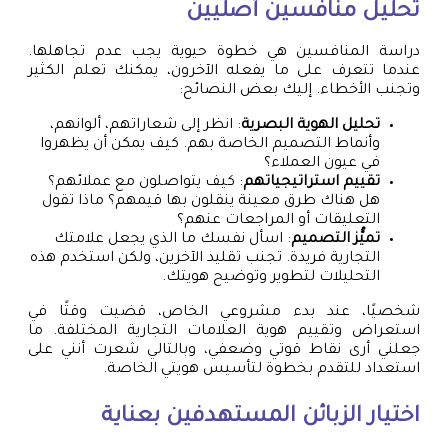
تحليل منافسين أصليين
دراسة المنافسين هي خطوة حيوية يجب عدم تجاهلها.
عندما تتعرف على ما يفعله الآخرون، يمكنك تعلم الكثير
وتجنب الأخطاء. إليك بعض النصائح:
تحليل الهوية البصرية
: انظر إلى شعاراتهم، ألوانهم،
وأنماط التصميم الخاصة بهم. كيف يمكن أن يظهروا
في عيون العملاء؟
تقييم استراتيجياتهم
: كيف يتواصلون مع عملائهم؟
هل هناك طرق معينة ينقلون بها قيمهم؟ ماذا تقول
التعليقات أو المراجعات عنهم؟
تميُّز التصميم
: اسأل نفسك ما الذي يجعل علامتك
التجارية فريدة. تجنب تقليد الآخرين، ولكن استخدم هذه
التحليلات لتطوير وتوضيح هويتك.
شخصيًا، عند بدء مشروعي الخاص، قضيت وقتًا في
استعراض وتقييم هوية العلامات التجارية المختلفة. ما
جعلني أرى نقاط قوتي وضعفي، وبالتالي شعرت أنني على
استعداد للتقدم بخطوة لتأسيس هويتي الخاصة.
اختيار الزبائن المستهدفين بعناية