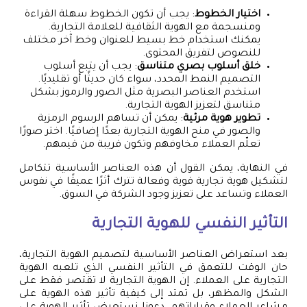
اختيار الخطوط
: يجب أن تكون الخطوط سهلة القراءة
ومنسجمة مع الهوية الثقافية للعلامة التجارية.
يمكنك استخدام خط بسيط للعنوان وخط آخر مختلف
للنصوص لتفريق المحتوى.
خلق أسلوب بصري متناسق
: يجب أن يتبع أسلوب
التصميم النمط المحدد، سواء كان حديثًا أو تقليديًا.
استخدم العناصر البصرية مثل الصور والرموز بشكل
متناسق لتعزيز الهوية التجارية.
تطوير هوية مرئية
: يمكن أن تساهم الرسوم الرمزية
والصور في منح الهوية التجارية بعدًا إضافيًا. اختر صورًا
تعلّم العملاء مخاوفهم وتكون قريبة من قيمهم.
في النهاية، يمكن القول أن هذه العناصر الأساسية تتكامل
لتشكيل هوية تجارية قوية وفعالة تترك أثرًا عميقًا في نفوس
العملاء وتساعد على تعزيز وجود الشركة في السوق.
التأثير النفسي للهوية التجارية
بعد استعراض العناصر الأساسية لتصميم الهوية التجارية،
حان الوقت للتعمق في التأثير النفسي الذي تلعبه الهوية
التجارية على العملاء. إن الهوية التجارية لا تقتصر فقط على
الشكل والمظهر، بل تمتد إلى كيفية تأثير هذه الهوية على