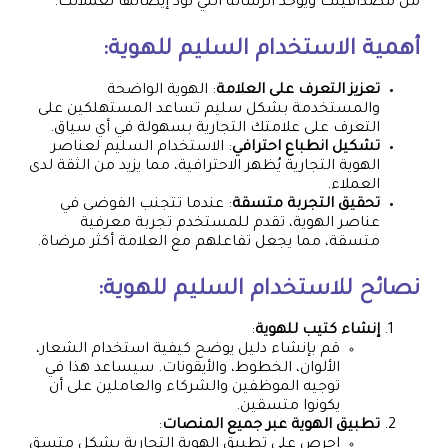
من مصداقيتك ويوحد الرسالة التي تود إيصالها لعملائك.
أهمية الاستخدام السليم للهوية:
تعزيز التعرف على العلامة
: الهوية الواضحة
والمستخدمة بشكل سليم تساعد المستهلكين على
التعرف على علامتك التجارية بسهولة في أي سياق.
تشكيل انطباع احترافي
: الاستخدام السليم لعناصر
الهوية التجارية يُظهر الاحترافية، مما يزيد من الثقة لدى
العملاء.
تحقيق التجربة متسقة
: عندما تتجنب الفوضى في
عناصر الهوية، تقدم للمستخدم تجربة معرفية
متسقة، مما يجعل تفاعلهم مع العلامة أكثر مرضاة.
نصائح للاستخدام السليم للهوية:
إنشاء كتيب للهوية
:
قم بإنشاء دليل يوضح كيفية استخدام الشعار،
الألوان، الخطوط، والأيقونات. سيساعد هذا في
توجيه الموظفين والشركاء والعاملين على أن
يكونوا متسقين.
تطبيق الهوية عبر جميع المنصات
:
احرص على تطبيق الهوية التجارية بشكل متسق