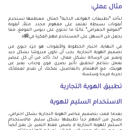
مثال عملي:
لنأخذ “تطبيقات الهواتف الذكية” كمثال. معظمها تستخدم
أيقونات بسيطة تعتمد على مفهوم محدد. مثلاً، أيقونة
“الموقع الجغرافي” غالبًا ما تحتوي على دبوس الموقع، مما
يجعل من السهل على المستخدم فهم الفكرة في瞬ة.
في النهاية، اختيار الخطوط والأيقونات هو جزء حيوي من
تصميم الهوية التجارية. يجب أن تكون مدروسًا بشكل جيد
وتعبر عن الرسالة بشكل فعال. لذا، تأكد من أن كل عنصر
يعمل بتناغم لتحقيق تأثير بصري قوي وجذاب يعبر عن
هويتك. مع الاهتمام بالتفاصيل، يمكنك أن تقدم لعملائك
تجربة فريدة وسلسة.
تطبيق الهوية التجارية
الاستخدام السليم للهوية
بعدما قمت بتصميم عناصر الهوية التجارية بشكل احترافي،
يصبح من المهم جداً تطبيقها بشكل سليم. فالاستخدام
السليم للهوية التجارية لا يضمن فقط التميز، بل يعزز أيضاً