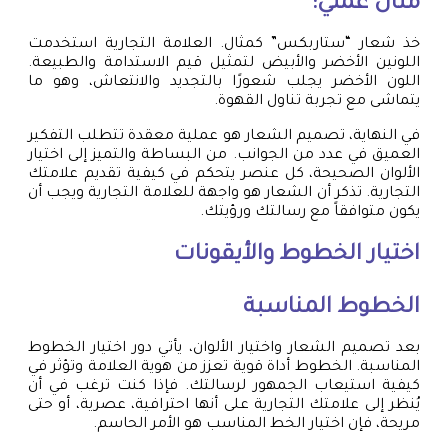
مثال عملي:
خذ شعار “ستاربكس” كمثال. العلامة التجارية استخدمت
اللونين الأخضر والأبيض لتمثيل قيم الاستدامة والطبيعة.
اللون الأخضر يجلب شعورًا بالتجديد والانتعاش، وهو ما
يتماشى مع تجربة تناول القهوة.
في النهاية، تصميم الشعار هو عملية معقدة تتطلب التفكير
العميق في عدد من الجوانب. من البساطة والتميز إلى اختيار
الألوان الصحيحة، كل عنصر يتحكم في كيفية تقديم علامتك
التجارية. تذكر أن الشعار هو واجهة للعلامة التجارية ويجب أن
يكون متوافقاً مع رسالتك ورؤيتك.
اختيار الخطوط والأيقونات
الخطوط المناسبة
بعد تصميم الشعار واختيار الألوان، يأتي دور اختيار الخطوط
المناسبة. الخطوط أداة قوية تعزز من هوية العلامة وتؤثر في
كيفية استيعاب الجمهور لرسالتك. فإذا كنت ترغب في أن
يُنظر إلى علامتك التجارية على أنها احترافية، عصرية، أو حتى
مريحة، فإن اختيار الخط المناسب هو الأمر الحاسم.