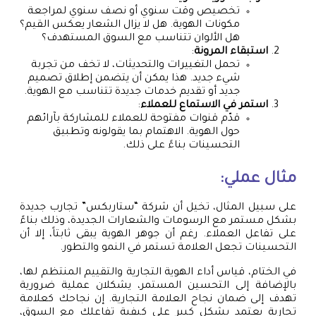
تخصيص وقت سنوي أو نصف سنوي لمراجعة
مكونات الهوية. هل لا يزال الشعار يعكس القيم؟
هل الألوان تتناسب مع السوق المستهدف؟
استبقاء المرونة
:
تحمل التغييرات والتحديثات، لا تخف من تجربة
شيء جديد. هذا يمكن أن يتضمن إطلاق تصميم
جديد أو تقديم خدمات جديدة تتناسب مع الهوية.
استمر في الاستماع للعملاء
:
قدّم قنوات مفتوحة للعملاء للمشاركة بآرائهم
حول الهوية. الاهتمام بما يقولونه وتطبيق
التحسينات بناءً على ذلك.
مثال عملي:
على سبيل المثال، تخيل أن شركة “ستاربكس” تجارب جديدة
بشكل مستمر مع الرسومات والشعارات الجديدة، وذلك بناءً
على تفاعل العملاء. رغم أن جوهر الهوية يبقى ثابتاً، إلا أن
التحسينات تجعل العلامة تستمر في النمو والتطور.
في الختام، قياس أداء الهوية التجارية والتقييم المنتظم لها،
بالإضافة إلى التحسين المستمر، يشكلان عملية ضرورية
تهدف إلى ضمان نجاح العلامة التجارية. إن نجاحك كعلامة
تجارية يعتمد بشكل كبير على كيفية تفاعلك مع السوق،