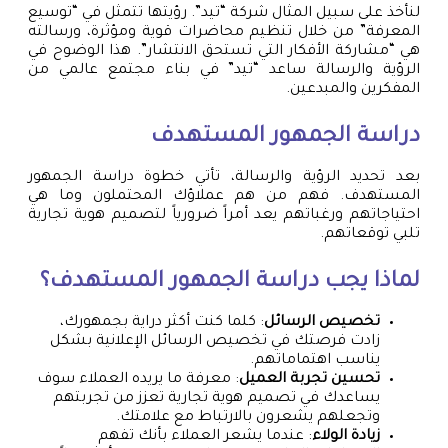
لنأخذ على سبيل المثال شركة “تيد”. رؤيتها تتمثل في “توسيع
المعرفة” من خلال تنظيم محاضرات قوية ومؤثرة، ورسالته
هي “مشاركة الأفكار التي تستحق الانتشار”. هذا الوضوح في
الرؤية والرسالة ساعد “تيد” في بناء مجتمع عالمي من
المفكرين والمبدعين.
دراسة الجمهور المستهدف
بعد تحديد الرؤية والرسالة، تأتي خطوة دراسة الجمهور
المستهدف. فهم من هم عملاؤك المحتملون وما هي
احتياجاتهم ورغباتهم يعد أمراً ضرورياً لتصميم هوية تجارية
تلبي توقعاتهم.
لماذا يجب دراسة الجمهور المستهدف؟
تخصيص الرسائل
: كلما كنت أكثر دراية بجمهورك،
زادت فرصتك في تخصيص الرسائل الإعلانية بشكل
يناسب اهتماماتهم.
تحسين تجربة العميل
: معرفة ما يريده العملاء سوف
يساعدك في تصميم هوية تجارية تعزز من تجربتهم
وتجعلهم يشعرون بالارتباط مع علامتك.
زيادة الولاء
: عندما يشعر العملاء بأنك تفهم