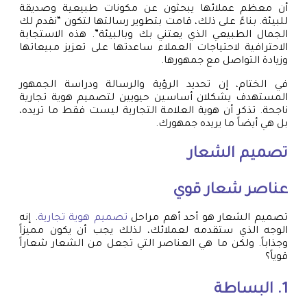
أن معظم عملائها يبحثون عن مكونات طبيعية وصديقة
للبيئة. بناءً على ذلك، قامت بتطوير رسالتها لتكون “نقدم لك
الجمال الطبيعي الذي يعتني بك وبالبيئة”. هذه الاستجابة
الاحترافية لاحتياجات العملاء ساعدتها على تعزيز مبيعاتها
وزيادة التواصل مع جمهورها.
في الختام، إن تحديد الرؤية والرسالة ودراسة الجمهور
المستهدف يشكلان أساسين حيويين لتصميم هوية تجارية
ناجحة. تذكر أن هوية العلامة التجارية ليست فقط ما تريده،
بل هي أيضاً ما يريده جمهورك.
تصميم الشعار
عناصر شعار قوي
تصميم الشعار هو أحد أهم مراحل
تصميم هوية تجارية
. إنه
الوجه الذي ستقدمه لعملائك، لذلك يجب أن يكون مميزاً
وجذاباً. ولكن ما هي العناصر التي تجعل من الشعار شعاراً
قوياً؟
1. البساطة