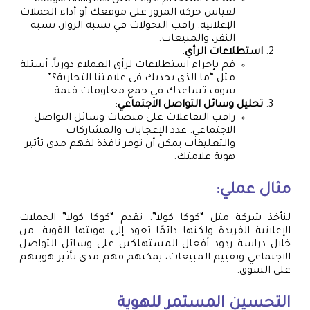
يمكنك استخدام أدوات مثل Google Analytics
لقياس حركة المرور على موقعك أو أداء الحملات
الإعلانية. راقب التحولات في نسبة الزوار، نسبة
النقر، والمبيعات.
استطلاعات الرأي
:
قم بإجراء استطلاعات لرأي العملاء دورياً. أسئلة
مثل “ما الذي يجذبك في علامتنا التجارية؟”
سوف تساعدك في جمع معلومات قيمة.
تحليل وسائل التواصل الاجتماعي
:
راقب التفاعلات على منصات وسائل التواصل
الاجتماعي. عدد الإعجابات والمشاركات
والتعليقات يمكن أن توفر نافذة لفهم مدى تأثير
هوية علامتك.
مثال عملي:
لنأخذ شركة مثل “كوكا كولا”. تقدم “كوكا كولا” الحملات
الإعلانية الفريدة ولكنها دائمًا تعود إلى هويتها القوية. من
خلال دراسة ردود أفعال المستهلكين على وسائل التواصل
الاجتماعي وتقييم المبيعات، يمكنهم فهم مدى تأثير هويتهم
على السوق.
التحسين المستمر للهوية