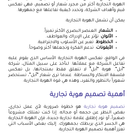
الهوية التجارية أكثر من مجرد شعار أو تصميم، فهي تعكس
قيم وأهداف الشركة، وتحدد كيفية تفاعلها مع جمهورها.
يمكن أن تشمل الهوية التجارية:
الشعار
: العنصر البصري الأكثر تميزاً.
الألوان
: تؤثر على الإدراك والعواطف.
الخطوط
: تعبر عن الأسلوب والاحترافية.
الأيقونات
: تدعم الفكرة وتجعلها أكثر وضوحاً.
في الواقع، تعكس الهوية التجارية الأساس الذي يقوم عليه
تفاعل الشركة مع عملائها. لنأخذ على سبيل المثال، شركة
“أبل”. هوية “أبل” لا تتعلق فقط بمنتجاتها، بل تعكس
فلسفة الابتكار والبساطة. عندما ترى شعار “أبل”، تستحضر
شعوراً بالتطور والتفرد، وهذه هي قوة الهوية التجارية.
أهمية
تصميم هوية تجارية
تصميم هوية تجارية
هو خطوة ضرورية لأي عمل تجاري،
بغض النظر عن حجمه أو مجاله. إذا كنت تمتلك مشروعاً
صغيراً، أو تود إطلاق علامة تجارية جديدة، فإن الهوية التجارية
هي الجسر الذي يربطك بجمهورك. إليك بعض الأسباب التي
تعزز أهمية تصميم الهوية التجارية: