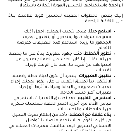
آرائهم وتعليقاتهم. لذلك، من المهم التفاعل مع التغذية
الراجعة واستخدامها لتحسين الهوية التجارية باستمرار.
إليك بعض الخطوات المفيدة لتحسين هوية علامتك بناءً
على التغذية الراجعة:
استمع جيدًا
: عندما يتحدث العملاء، اجعل أذنك
مفتوحة. سواء كانوا يمتدحون أو ينتقدون، يعرف
الجمهور ما يريده. استخدم هذه التعليقات كفرصة
للتعلم.
تطوير الخطط
: كثف جهود تطويرك بناءً على ما جمعته
من تعليقات. إذا كان العديد من العملاء يعبرون عن
استيائهم من شيء ما، فقد حان الوقت لإجراء
تغييرات.
تطبيق التغييرات
: بمجرد أن تكون لديك خطة واضحة،
لا تنتظر. بدأ تطبيق التغييرات على الفور. يمكنك إجراء
تعديلات صغيرة في البداية ومراقبة أثرها، أو إجراء
تغييرات أكبر حسب الحاجة.
استمر في التقييم
: بعد تطبيق التغييرات، استمر في
قياس الأداء مرة أخرى. اكسر الحلقة بسلسلة متكررة
من الملاحظات والتحسينات.
بناء علاقة مع العملاء
: تأكد من إظهار صوت العميل
في كل ما تقوم به. استخدم منصات التواصل
الاجتماعي لتسويق كيف ساهمت مقترحات العملاء في