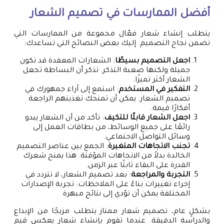
أفضل الممارسات في تصميم الشعار
يتطلب إنشاء شعار فعّال مجموعة من الممارسات التي
تضمن نجاح التصميم. إليك بعض النصائح التي تساعدك:
اجعل التصميم بسيطًا
: الشعارات المعقدة قد تكون
جميلة ولكنها صعبة التذكر. تذكر أن البساطة تجعل
الشعار أكثر تميزًا.
التفكير في المستخدم
: استمع إلى آراء جمهورك في
تصميم الشعار. يمكن أن تمنحك تغذيتهم الراجعة
أفكارًا قيمة.
اجعل الشعار قابلًا للتكيف
: تأكد من أن الشعار يبدو
رائعًا على جميع الوسائط، من بطاقات العمل إلى
وسائل التواصل الاجتماعي.
تجنب الاتجاهات المتغيرة
: الجمع بين عناصر التصميم
الخالدة بدلاً من الاتجاهات المؤقتة. هذا يمنح شعرك
القدرة على البقاء ثابتًا عبر الزمن.
التجربة والمراجعة
: بعد تصميم الشعار، لا تتردد في
إجراء تغييرات بناءً على الملاحظات. تجربة الإصدارات
المختلفة يمكن أن تؤدي إلى نتائج مبهرة.
بشكلٍ عام، تصميم شعار ممتاز يتطلب مزيجًا من الإبداع
والدراسة الدقيقة. عندما تقوم بإنشاء شعار يعكس قيم