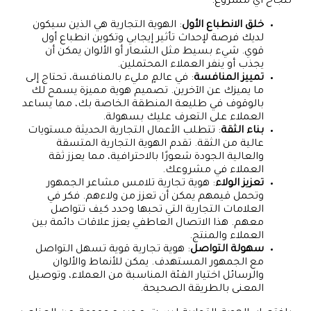
لنجاح أي مشروع:
خلق الانطباع الأول
: الهوية التجارية هي الذين سيكون
لديك فرصة لإحداث تأثير إيجابي وتكوين انطباع أول
قوي. شيء بسيط مثل الشعار أو الألوان يمكن أن
يجذب أو ينفر العملاء المحتملين.
تمييز المنافسة
: في عالمٍ مليء بالمنافسة، تحتاج إلى
ما يميزك عن الآخرين. تصميم هوية مميزة يسمح لك
بالوقوف في طليعة المنطقة الخاصة بك، مما يساعد
العملاء على التعرف عليك بسهولة.
بناء الثقة
: تتطلب الأعمال التجارية الحديثة مستويات
عالية من الثقة. تقدم الهوية التجارية المتسقة
والعالية الجودة شعورًا بالاحترافية، مما يعزز ثقة
العملاء في مشروعك.
تعزيز الولاء
: هوية تجارية تلامس مشاعر الجمهور
وتحمل قيمهم يمكن أن تعزز من ولاءهم. فكر في
العلامات التجارية التي تحبها وحدد كيف تتواصل
معهم. هذا الاتصال العاطفي يعزز علاقات دائمة بين
العملاء والمنتج.
سهولة التواصل
: هوية تجارية قوية تسهل التواصل
مع الجمهور المستهدف. يمكن للأنماط والألوان
والرسائل اختيار الفئة المناسبة من العملاء، وتوصيل
المعنى بالطريقة الصحيحة.