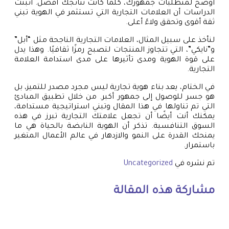
أوضح لمتطلبات جمهورك، كلما كانت نتائجك أفضل. أثبتت
الدراسات أن العلامات التجارية التي تستثمر في الهوية تبني
ثقة أقوى وتحقق ولاءً أعلى.
لنأخذ على سبيل المثال، العلامات التجارية الناجحة مثل “أبل”
و”نايكي”، التي تتجاوز المنتجات لتصبح رمزًا ثقافيًا. وهذا يدل
على قوة الهوية ومدى تأثيرها على مدى استدامة العلامة
التجارية.
في الختام، يعد بناء هوية تجارية ليس مجرد مصدر للتميز، بل
هو جسر للوصول إلى جمهور أكبر. من خلال تطبيق المبادئ
التي تم تناولها في هذا المقال وتبني استراتيجية مستدامة،
يمكنك أنت أيضًا أن تجعل علامتك التجارية تبرز في هذه
السوق التنافسية. تذكر أن الهوية النابضة بالحياة هي ما
يمنحك القدرة على النمو والازدهار في عالم الأعمال المتغير
باستمرار.
تم نشره في
Uncategorized
مشاركة هذه المقالة