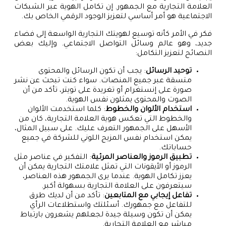
العلامة التجارية مع الجمهور. إن تكامل الهوية عبر الشبكات
الاجتماعية هو أمر أساسي لتعزيز الوجود الرقمي الخاص بك.
فكر في الأمر كأنه توسيع لهويتك التجارية الواسعة إلى فضاء
جديد، وهو عالم وسائل التواصل الاجتماعي. وإليك بعض
النصائح لتعزيز التكامل:
توحيد الرسائل
: يجب أن تكون الرسائل والمحتوى
متسقة عبر جميع المنصات. سواء كنت تبحث عن نشر
صورة على إنستغرام أو تغريدة على تويتر، تأكد من أن
الصوت والمحتوى يمثلون نفس الهوية.
استخدام الألوان والخطوط
: كلما استخدمت الألوان
والخطوط التي تعكس هوية العلامة التجارية، كان من
الأسهل على الجمهور التعرف عليك. على سبيل المثال،
يمكن استخدام نفس المزيج اللوني للشركة في جميع
حساباتك.
تطبيق الرموز والعناصر المرئية
: التفكير في عناصر مثل
الرموز أو الأيقونات التي تمثل علامتك التجارية يمكن أن
يعزز تكامل الهوية. عندما يرى الجمهور هذه العناصر،
سيتعرفون على العلامة التجارية بسهولة أكبر.
تفاعل إيجابي مع المتابعين
: تأكد من أن لديك طرق
للتفاعل مع جمهورك. أسئلتك واستطلاعات الرأي
يمكن أن تكون وسيلة جيدة لجعلهم يشعرون بارتباط
مباشر مع العلامة التجارية.