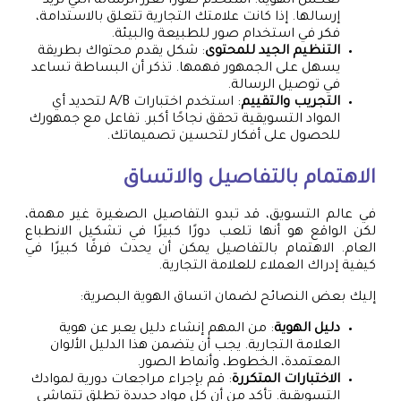
تعكس الهوية. استخدم صورًا تعزز الرسالة التي تريد
إرسالها. إذا كانت علامتك التجارية تتعلق بالاستدامة،
فكر في استخدام صور للطبيعة والبيئة.
التنظيم الجيد للمحتوى
: شكل يقدم محتواك بطريقة
يسهل على الجمهور فهمها. تذكر أن البساطة تساعد
في توصيل الرسالة.
التجريب والتقييم
: استخدم اختبارات A/B لتحديد أي
المواد التسويقية تحقق نجاحًا أكبر. تفاعل مع جمهورك
للحصول على أفكار لتحسين تصميماتك.
الاهتمام بالتفاصيل والاتساق
في عالم التسويق، قد تبدو التفاصيل الصغيرة غير مهمة،
لكن الواقع هو أنها تلعب دورًا كبيرًا في تشكيل الانطباع
العام. الاهتمام بالتفاصيل يمكن أن يحدث فرقًا كبيرًا في
كيفية إدراك العملاء للعلامة التجارية.
إليك بعض النصائح لضمان اتساق الهوية البصرية:
دليل الهوية
: من المهم إنشاء دليل يعبر عن هوية
العلامة التجارية. يجب أن يتضمن هذا الدليل الألوان
المعتمدة، الخطوط، وأنماط الصور.
الاختبارات المتكررة
: قم بإجراء مراجعات دورية لموادك
التسويقية. تأكد من أن كل مواد جديدة تطلق تتماشى