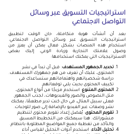
استراتيجيات التسويق عبر وسائل
التواصل الاجتماعي
بعد أن أنشأت هوية متكاملة، حان الوقت لتطبيق
استراتيجيات التسويق عبر وسائل التواصل الاجتماعي.
استخدام هذه المنصات بشكل فعال يمكن أن يعزز من
وصول علامتك التجارية وزيادة الوعي. إليك بعض
الاستراتيجيات التي يمكنك استخدامها:
تحديد الجمهور المستهدف
: قبل أن تبدأ في نشر
المحتوى، عليك أن تعرف من هم جمهورك المستهدف.
دراسة شخصياتهم واهتماماتهم ستساعدك في
تكييف المحتوى بحيث يلبي توقعاتهم.
المحتوى المتنوع
: استخدم مزيجًا من أنواع المحتوى،
مثل النصوص والصور والفيديوهات، لجذب الجمهور.
فعلى سبيل المثال، في حال كنت تدير مطعمًا، يمكنك
نشر وصفات عبر الفيديو بالإضافة إلى صور للوجبات.
تقويم المحتوى
: يُفضل إعداد تقويم محتوى لتنظيم
منشوراتك. هذا سيمكنك من التخطيط المسبق
والتأكد من تغطية جميع المواضيع المطلوبة بانتظام.
تحليل الأداء
: استخدم أدوات التحليل لقياس أداء