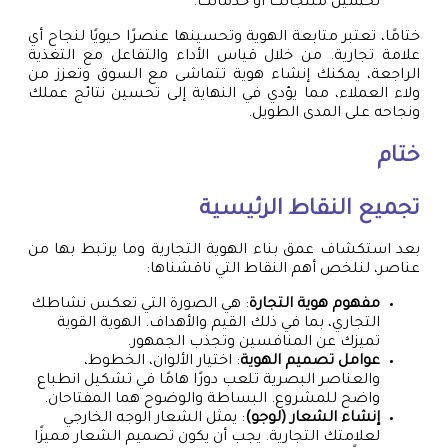
تحسين منتجاتك أو خدماتك.
ختامًا، تعتبر متابعة الهوية وتحسينها عنصرًا حيويًا لنجاح أي
علامة تجارية. من خلال قياس الأداء والتفاعل مع التغذية
الراجعة، يمكنك إنشاء هوية تتماشى مع السوق وتعزز من
ولاء العملاء، مما يؤدي في النهاية إلى تحسين نتائج عملك
ونجاحه على المدى الطويل.
ختام
تجميع النقاط الرئيسية
بعد استكشاف عمق بناء الهوية التجارية وما يرتبط بها من
عناصر، لنلخص أهم النقاط التي ناقشناها:
مفهوم هوية التجارة
: هي الصورة التي تعكس نشاطك
التجاري، بما في ذلك القيم والأهداف. الهوية القوية
تميزك عن المنافسين وتجذب الجمهور.
عوامل تصميم الهوية
: اختيار الألوان، الخطوط،
والعناصر البصرية تلعب دورًا هامًا في تشكيل انطباع
واضح للمشروع. البساطة والوضوح هما المفتاحان.
إنشاء الشعار (لوجو)
: يمثل الشعار الوجه الخارجي
لعلامتك التجارية. يجب أن يكون تصميم الشعار مميزًا