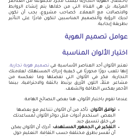
باختصار، الهوية التجارية ليست مجرد مجموعة من العناصر
المرئية، بل هي القناة التي من خلالها يتم إنشاء الروابط
والاتصالات مع العملاء. كصاحب مشروع، يجب أن تكون
لديك الرؤية والتصميم المناسبين لتكون قادرًا على التأثير
بطريقة إيجابية.
عوامل تصميم الهوية
اختيار الألوان المناسبة
تعتبر الألوان أحد العناصر الأساسية في
تصميم هوية تجارية
.
إنها تلعب دورًا محوريًا في كيفية إدراك المستهلك لعلامتك
التجارية. فكر في الألوان التي تفضلها وما تعكسه من
مشاعر. مثلاً، اللون الأزرق يرتبط بالثقة والاحترافية، بينما
الأحمر يعكس الطاقة والشغف.
عندما تقوم باختيار الألوان، هنا بعض النصائح الهامة:
توافق الألوان
: تأكد من أن الألوان تتناغم مع بعضها
البعض. استخدم أدوات مثل دوائر الألوان لمساعدتك
في خلق تنسيق جيد.
التفكير في الجمهور المستهدف
: أدرك أن الألوان يمكن
أن تُفسر بطرق مختلفة حسب الثقافة. التعليم حول