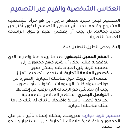
انعكاس الشخصية والقيم عبر التصميم
التصميم ليس مجرد مظهر خارجي، بل هو مرآة لشخصية
المشروع وقيمه. يجب أن يسعى التصميم ليكون أكثر من
مجرد جمالية، بل يجب أن يعكس القيم والنوايا الراسخة
للعلامة التجارية.
إليك بعض الطرق لتحقيق ذلك:
الفهم العميق للجمهور
: حدد ما يريده عملاؤك وما الذي
يتوقعونه منك. يمكن أن يؤدي فهم جمهورك إلى
تصميم هوية يلبي احتياجاتهم بشكل دقيق.
قصص العلامة التجارية
: استخدم التصميم لتعزيز
القصة التي ترويها حول علامتك التجارية. الصورة من
حولك، سواء كانت الرسومات، الأيقونات، أو الصور،
يجب أن تتماشى مع الرسالة التي ترغب في إيصالها.
التواصل البصري
: استخدم العناصر التصميمية
بطريقة تجعل الرسالة واضحة. لا تترك أي شك في ما
تمثله علامتك التجارية.
تصميم هوية تجارية
مدروسة، يمكنك إنشاء تأثير دائم على
الجمهور وزيادة قدرة علامتك التجارية على الاستمرار والنمو
في السوق.