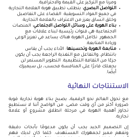
ومرنًا مع التركيز على القيمة والاحترافية.
التواصل البصري
: يتطلب تطبيق هوية العلامة التجارية
في جميع المواد التسويقية. القضاء على التفاصيل
وخلق اتساق يعزز من الاعتراف بالعلامة التجارية.
بناء الهوية على وسائل التواصل الاجتماعي
: المنصات
الاجتماعية هي قنوات رئيسية لبناء علاقات مع
الجمهور. تكامل الهوية هناك يساعد في تعزيز الوعي
وزيادة المتابعة.
متابعة الهوية وتحسينها
: الأداء يجب أن يقاس
بانتظام، والتفاعل مع التغذية الراجعة يجب أن يكون
جزءًا من الثقافة التنظيمية. التطوير المستمر لن
يجعلك قادرًا على المنافسة فحسب، بل سيميزك
أيضًا.
الاستنتاجات النهائية
مع تحول العالم نحو الرقمية، يصبح بناء هوية تجارية قوية
ضرورة أكثر من أي وقت مضى. من الواضح أننا لا نستطيع
تجاوز أهمية الهوية في مرحلة انطلاق مشروع أو علامة
تجارية.
إن التصميم الجيد يجب أن يكون مدعومًا بأبحاث دقيقة
وتفهم مميز لجمهورك المستهدف. كلما كان لديك فهم