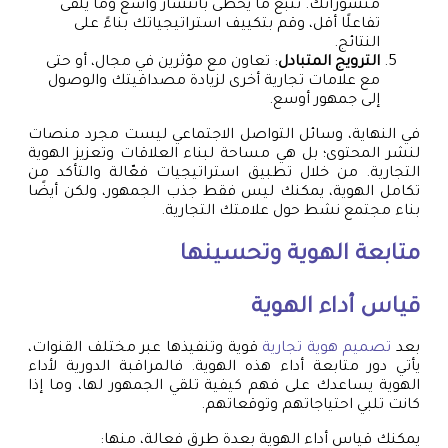
منشوراتك. تتبع ما يحظى بانتشار واسع وما يلقى
تفاعلًا أقل، وقم بتكييف استراتيجياتك بناءً على
النتائج.
الترويج المتبادل
: تعاون مع مؤثرين في مجال، أو حتى
مع علامات تجارية أخرى لزيادة مصداقيتك والوصول
إلى جمهور أوسع.
في النهاية، وسائل التواصل الاجتماعي ليست مجرد منصات
لنشر المحتوى؛ بل هي مساحة لبناء العلاقات وتعزيز الهوية
التجارية. من خلال تطبيق استراتيجيات فعّالة والتأكد من
تكامل الهوية، يمكنك ليس فقط جذب الجمهور، ولكن أيضًا
بناء مجتمع نشط حول علامتك التجارية.
متابعة الهوية وتحسينها
قياس أداء الهوية
بعد
تصميم هوية تجارية
قوية وتنفيذها عبر مختلف القنوات،
يأتي دور متابعة أداء هذه الهوية. فالمراقبة الدورية لأداء
الهوية يساعدك على فهم كيفية تلقي الجمهور لها، وما إذا
كانت تلبي احتياجاتهم وتوقعاتهم.
يمكنك قياس أداء الهوية بعدة طرق فعالة، منها: