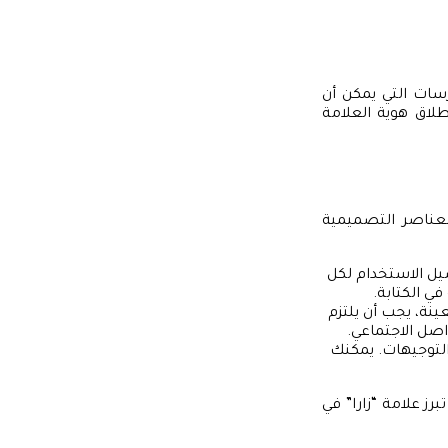
سات التي يمكن أن
لاق هوية العلامة
لعناصر التصميمية
يل الاستخدام لكل
ي الكتابة.
ينة، يجب أن يلتزم
صل الاجتماعي.
التوجيهات. يمكنك
رز علامة “زارا” في