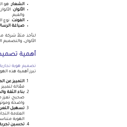
الشعار
: هو ال
الألوان
: الألو
والقيم.
الفونت
: نوع 
صياغة الرسال
لنأخذ مثلاً شركة م
الألوان، والتصميم ا
أهمية
تصميم 
تصميم هوية تجارية
تبرز أهمية هذه الهوي
التمييز عن ال
فعّالة لتمييز
بناء الثقة وا
صحيح، تعزز من
واضحة وموثو
تسهيل التعرف
العلامة التجا
الهوية متناسق
تحسين تجربة