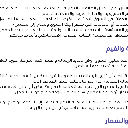
فسين
: قم بتحليل العلامات التجارية المنافسة، بما في ذلك تصميم هو
 التسويقية، والنقاط القوية والضعيفة لديهم.
لفجوات في السوق
: ابحث عن الفرص المتاحة التي يمكن استغلالها. ه
تجات أو الخدمات التي تفتقر إليها السوق وتحتاج إلى تحسين؟
ور المستهدف
: استخدم الاستبيانات والمقابلات لفهم ما يريده الجمهو
 يتقبلها. قد تتضمن الفئات العمرية، اهتماماتهم، وأنماط حياتهم.
 والقيم
ة بعد تحليل السوق، وهي تحديد الرسالة والقيم. هذه المرحلة حيوية ل
ليك كيفية تحديد هذه العناصر:
ة
: يجب أن تكون الرسالة بسيطة ومباشرة، تعكس شغف العلامة التجا
سالة الأساس الذي يتم بناء عليه جميع العناصر الأخرى.
ما هي المبادئ التي تلتزم بها العلامة التجارية؟ يمكن أن تكون القيم مت
ابتكار، أو خدمة العملاء. هذه القيم ستوجه جميع جوانب العمل.
 العملاء، حيث كانت علامته التجارية تفتقر إلى التوجه الواضح، 
لتهم كعلامة تجارية مستدامة ترتكز على جودة البيئة.
 والشعار