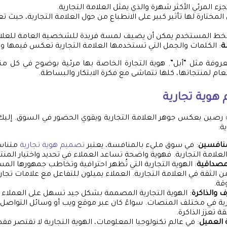
جزء المرئي الأكثر شهرة والذي يمثل العلامة التجارية.
ان المختارة لها تأثير كبير على الانطباع من حول العلامة التجارية، حي
الخط المستخدم يمكن أن يضيف لمسة فريدة للشخصية العامة للعلامة
ة
: الكلمات والجمل التي تستخدمها العلامة التجارية تعكس قيمها ور
عروفة مثل “أبل”. هوية التجارة الخاصة بها مرئية بوضوح في كل من
لعام لمنتجاتها، كلها تتماشى مع فكرة الابتكار والبساطة.
هوية تجارية
رصين يعكس جوهر العلامة التجارية ويقوي الحضور في السوق. إليك
ة:
منافسين
: في سوق مليء بالمنافسة، يعتبر
تصميم هوية تجارية
متناس
 العلامة التجارية. فهوية واضحة تساعد العملاء في تحديد واختيار المن
لمصداقية
: الهوية التجارية التي تُظهر احترافية وتخاطب جمهورها ا
 الثقة في العلامة التجارية. العملاء يميلون للتفاعل مع علامات تجار
قة.
 والذاكرة
: الهوية التجارية المصممة بشكل جيد تسهل على العملاء 
رية في مختلف المنصات. سواءً كان عبر موقع ويب أو وسائل التواصل ا
ة تعزز الذاكرة.
 العميل
: في عالم تكنولوجيا المعلومات، الهوية التجارية لا تقتصر فق