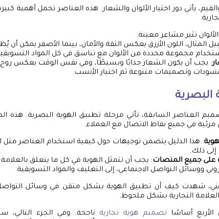
القيم، يأتي دور اختيار الألوان والشعار. هذه العناصر تحمل أهمية كبي
ارية.
الألوان تثير مشاعر معينة.
ل المثال، اللون الأزرق يعكس الثقة والأمان، بينما الأصفر يمكن أن يُظ
تخدام مجموعة محددة من الألوان مع تناسق في كل المواد التسويقية
ر
: يجب أن يكون الشعار جذابًا وبسيطًا، وفي نفس الوقت يعكس روح ال
مسودات وتصميمات متنوعة ثم اختيار الأنسب.
 البصرية
ميم العناصر السابقة، تأتي مرحلة تطبيق الهوية البصرية. هذه الم
 مرئية في جميع نقاط الاتصال مع العملاء.
هوية
: هذا الدليل يتضمن توجيهات حول كيفية استخدام العناصر مثل الش
إلى ذلك.
 على جميع المنصات
: يجب أن تتمثل الهوية في كل ما يتعلق بالعلامة ا
روني ووسائل التواصل الاجتماعي، إلى التغليف والمواد التسويقية.
ني، شهدت كيف أن تطبيق الهوية بشكل متقن في وسائل التواصل ا
لعلامة التجارية بشكل ملحوظ.
 الأربع أساسًا
تصميم هوية تجارية
ناجحة. وفي الجزء التالي، 