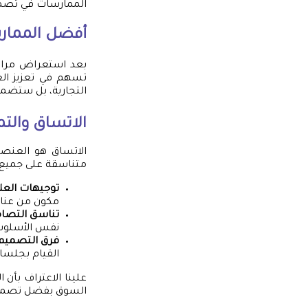
الممارسات في تصميم
أفضل الممارس
بعد استعراض مراحل
تسهم في تعزيز الع
التجارية، بل ستضمن
الاتساق والتم
الاتساق هو العنصر
متناسقة على جميع 
توجيهات العلا
مكون من عناصر
تناسق التصا
نفس الأسلوب 
فرق التصميم
القيام بجلسات
علينا الاعتراف بأن 
السوق بفضل تصميمه