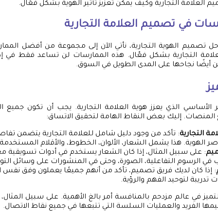
 العلامة التجارية وكيف يمكن تعزيز تأثير الهوية بشكل فعّال.
ات في تصميم العلامة التجارية
 تصميم الهوية التجارية، نأتي الآن إلى مجموعة من أفضل الممار
لامة التجارية بشكل فعّال. هذه الممارسات لن تساعد فقط في إط
 أيضًا نجاحها على المدى الطويل في السوق.
يز
 الأساسي الذي يعزز هوية العلامة التجارية. يجب أن تكون جميع ا
المنصات. إليك بعض النقاط الهامة لتحقيق الاتساق:
مة التجارية
: تأكد من وجود دليل شامل للعلامة التجارية يتضمن تفاص
 الهوية. هذا يشمل الشعار، الألوان، الخطوط، والأقلام المستخدمة ف
ميم
: على سبيل المثال، إذا كان الشعار يستخدم في أدوات تسويقية مع
في الرسوم التفاعلية، الصورة، وحتى في المنشورات على وسائل التوا
: إذا كان لديك فريق تصميم، تأكد من أنهم جميعًا يعملون وفق نفس 
 تدريبة لتوحيد الفهم والرؤية.
التميز في عالم مزدحم بالمنافسة أمر بالغ الأهمية. على سبيل المثال، تب
ا الفريد والعمليات السلسة التي تتبعها في جميع نقاط الاتصال.