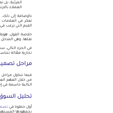
المرئية، بل 
العملاء بالارت
بالإضافة إلى ذلك، 
تفكر في العلامات ا
القيم التي ترغب في
خلاصة القول، هوية 
نقلها، وهي المدخل ا
في الجزء التالي، س
تجارية فعّالة تتن
مراحل
تصميم 
فيما نتناول مراحل
ت
من خلال الفهم الع
التالية حاسمة في إن
تحليل السوق
أول خطوة في
تصميم
بجمهورها المستهدف