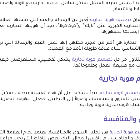
تمتد لتشمل تجربة العميل بشكل شامل. علامة تجارية مع هوية واضح
باط والاهتمام.
فإن
تصميم هوية تجارية
يُعبر عن الرسالة والقيم التي تحملها العلام
لتجارية الكبرى، مثل “نايك” و”كوكاكولا”، تجد أن هويتها التجار
 إيصالها لجمهورها.
التجارة هي أكثر من مجرد مظهر. إنها تمثل القيم والرسالة التي تريد
لأساسي لبناء علاقة طويلة الأمد مع العملاء.
نتناول مراحل
تصميم هوية تجارية
بشكل تفصيلي، مستعرضين كيفية 
اسب مع طبيعة العمل وطموحاتها.
هوية تجارية
صميم هوية تجارية
، نبدأ بالتأكيد على أن هذه العملية تتطلب تفكيرًا ا
ميق للسوق والمنافسة، وصولاً إلى التطبيق الفعلي للهوية البصري
شاء هوية تجارية قوية وجاذبة.
 والمنافسة
 هوية تجارية
هي تحليل السوق والمنافسة. يعتمد نجاح العلامة الت
 والمنافسين في نفس المجال. إليك بعض النقاط التي يجب مراعاته