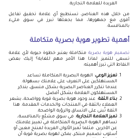
الفريدة للعلامة التجارية.
من خلال هذه العناصر، تستطيع أي علامة تحقيق تفاعل
أقوى مع جمهورها، مما يجعلها تبرز في سوق مليء
بالمنافسة.
أهمية تطوير هوية بصرية متكاملة
تصميم هوية بصرية
متكاملة يعتبر خطوة حيوية لأي علامة
تسعى للتميز. لماذا هذا الأمر مهم للغاية؟ إليك بعض
النقاط التي تبرز أهميته:
تعزيز الوعي
: الهوية البصرية المتكاملة تساعد
المستهلكين على التعرف على علامتك بسهولة.
عندما تتكرر العناصر البصرية بشكل متسق، يتذكر
المستهلكون العلامة بشكل أفضل.
بناء الثقة
: عند وجود هوية بصرية قوية وواضحة، يشعر
العملاء بالثقة في المنتجات والخدمات المقدمة. هذا
الثقة تُبنى على الاتساق والرؤية الواضحة.
تميز العلامة التجارية
: في سوق مشبّع بالمنافسة،
تساهم الهوية البصرية المتكاملة في تمييز علامتك
عن الآخرين. مثلما تُميز الألوان الفريدة لمنتج معين أو
أسلوب تصميم مبتكر، يمكن لهوية بصرية قوية أن