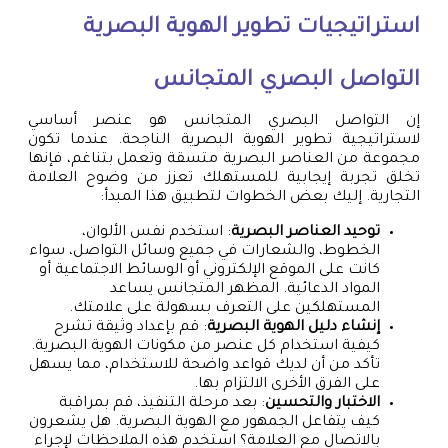
استراتيجيات تطوير الهوية البصرية
التواصل البصري المتجانس
إن التواصل البصري المتجانس هو عنصر أساسي
لاستراتيجية تطوير الهوية البصرية الناجحة. عندما تكون
مجموعة من العناصر البصرية متسقة وتعمل بتناغم، فإنها
تخلق تجربة إيجابية للمستهلك تعزز من وضوح العلامة
التجارية. إليك بعض الخطوات لتطبيق هذا المبدأ:
توحيد العناصر البصرية
: استخدم نفس الألوان،
الخطوط، والشعارات في جميع وسائل التواصل، سواء
كانت على الموقع الإلكتروني أو الوسائط الاجتماعية أو
المواد الدعائية. المظهر المتجانس يساعد
المستهلكين على التعرف بسهولة على علامتك.
إنشاء دليل الهوية البصرية
: قم بإعداد وثيقة تشرح
كيفية استخدام كل عنصر من مكونات الهوية البصرية.
تأكد من أن لديك قواعد واضحة للاستخدام، مما يسهل
على الفرق الأخرى الالتزام بها.
الاختبار والتحسين
: بعد مرحلة التنفيذ، قم بمراقبة
كيف يتفاعل الجمهور مع الهوية البصرية. هل يشعرون
بالاتصال مع العلامة؟ استخدم هذه الملاحظات لإجراء