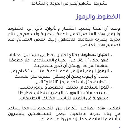
الشريط الشهير يُعبر عن الحركة والنشاط.
الخطوط والرموز
وبعد أن قمنا بتحديد الشعار والألوان، نأتي إلى الخطوط
والرموز. هذه العناصر تكمل الهوية البصرية وتساهم في بناء
تجربة بصرية متكاملة للجمهور. إليك بعض النصائح عند
تصميم هذه العناصر:
اختيار الخطوط
: يحتاج اختيار الخط إلى مزيد من العناية،
فهو يمكن أن يؤثر على انطباع المستخدم. اختر خطوطًا
سهلة القراءة، ويمكن أن تُعزز شخصيتك.
الرموز
: الرموز تعزز من فهم الهوية. مثلا، استخدام رمز
محدد أو أيقونة يمكن أن يسهّل التعرف على علامتك
التجارية، مثل استخدام رمز “التفاح” لأبل.
تنوع الاستخدام
: تختلف الخطوط والرموز بحسب
الاستخدامات، فالهويات البصرية تتطلب خطوطًا
وسهولة في التغيير لتناسب مختلف التطبيقات.
تعكس هذه العناصر التكامل بين التصميمات، مما يساعد
في بناء تجربة عاطفية، تجعل المستهلكين يشعرون
بالانتماء للعلامة، مما يزيد من ولاء العملاء.