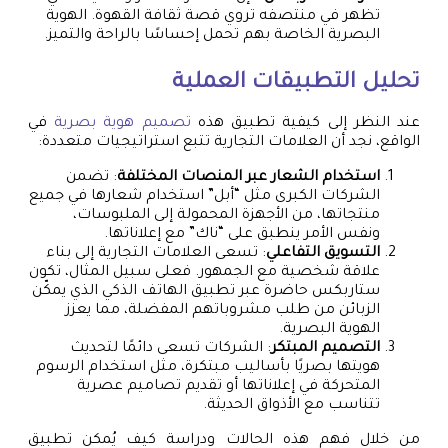
تظهر في منتصفه تروي قصة ثقافة القهوة. الهوية
البصرية الخاصة بهم تحمل إحساسًا بالراحة والتميز.
تحليل التطبيقات العملية
عند النظر إلى كيفية تطبيق هذه
تصميم هوية بصرية
في
الواقع، نجد أن العلامات التجارية تتبع استراتيجيات متعددة:
استخدام الشعار عبر المنصات المختلفة
: تضمن
الشركات الكبرى مثل “أبل” استخدام شعارها في جميع
منتجاتها، من الأجهزة المحمولة إلى الملبوسات،
ونفس الأمر ينطبق على “ناك” مع إعلاناتها.
التسويق التفاعلي
: تسعى العلامات التجارية إلى بناء
علاقة شخصية مع الجمهور. فعلى سبيل المثال، تكون
ستاربكس حاضرة عبر تطبيق الهاتف الذكي الذي يمكّن
الزبائن من طلب مشروباتهم المفضلة، مما يعزز
الهوية البصرية.
التصميم المبتكر
: الشركات تسعى دائمًا لتحديث
هويتها بصريًا بأساليب مبتكرة، مثل استخدام الرسوم
المتحركة في إعلاناتها أو تقديم تصاميم عصرية
تتناسب مع الأذواق الحديثة.
من خلال فهم هذه الحالات ودراسة كيف يُمكن تطبيق