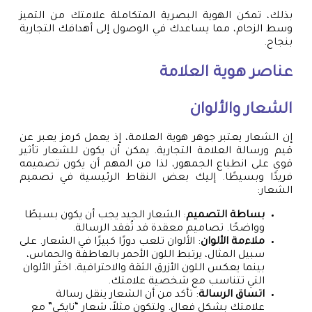
بذلك، تمكن الهوية البصرية المتكاملة علامتك من التميز
وسط الزحام، مما يساعدك في الوصول إلى أهدافك التجارية
بنجاح.
عناصر هوية العلامة
الشعار والألوان
إن الشعار يعتبر جوهر هوية العلامة، إذ يعمل كرمز يعبر عن
قيم ورسالة العلامة التجارية. يمكن أن يكون للشعار تأثير
قوي على انطباع الجمهور، لذا من المهم أن يكون تصميمه
فريدًا وبسيطًا. إليك بعض النقاط الرئيسية في تصميم
الشعار:
بساطة التصميم
: الشعار الجيد يجب أن يكون بسيطًا
وواضحًا. تصاميم معقدة قد تُفقد الرسالة.
ملاءمة الألوان
: الألوان تلعب دورًا كبيرًا في الشعار. على
سبيل المثال، يرتبط اللون الأحمر بالعاطفة والحماس،
بينما يعكس اللون الأزرق الثقة والاحترافية. اختَر الألوان
التي تتناسب مع شخصية علامتك.
اتساق الرسالة
: تأكد من أن الشعار ينقل رسالة
علامتك بشكل فعال. ولتكون مثلاً، شعار “نايكي” مع