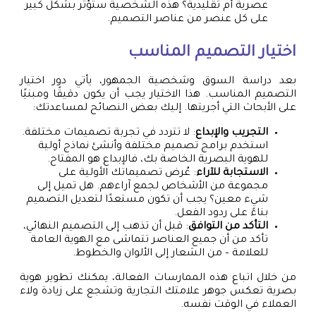
عصرية أم تقليدية؟ هذه الشخصية ستؤثر بشكل كبير
على كل عنصر من عناصر التصميم.
اختيار التصميم المناسب
بعد دراسة السوق وشخصية الجمهور، يأتي دور اختيار
التصميم المناسب. هذا الاختيار يجب أن يكون دقيقًا ومبنيًا
على الأبحاث التي أجريتها. إليك بعض النصائح لمساعدتك:
التجريب والإبداع
: لا تتردد في تجربة تصميمات مختلفة.
استخدم برامج تصميم مختلفة وأنشئ نماذج أولية
للهوية البصرية الخاصة بك، فالإبداع هو المفتاح.
الاستجابة للآراء
: عُرض تصميماتك الأولية على
مجموعة من الأشخاص لجمع آراءهم. هل تميل إلى
شيء معين؟ يجب أن تكون مستعدًا لتعديل التصميم
بناءً على ردود الفعل.
التأكد من التوافق
: قبل أن تذهب إلى التصميم النهائي،
تأكد من أن جميع العناصر تتماشى مع الهوية العامة
للعلامة – من الشعار إلى الألوان والخطوط.
من خلال اتباع هذه الممارسات الفعالة، يمكنك تطوير هوية
بصرية تعكس جوهر علامتك التجارية وتشجع على زيادة ولاء
العملاء في الوقت نفسه.