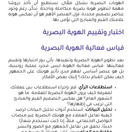
الهويات البصرية بشكل فعّال، نستطيع أن نأخذ دروسًا
مهمة لتطوير هوية بصرية متكاملة وناجحة. تذكّر، رغم وجود
عناصر تصميم محددة، فإن العنصر الأهم هو أن تعكس هوية
علامتك القيم والمبادئ التي تؤمن بها.
اختبار وتقييم الهوية البصرية
قياس فعالية الهوية البصرية
بعد تطوير الهوية البصرية وتنفيذها، يأتي دور اختبارها وتقييم
فعاليتها. قياس فعالية الهوية ليس مجرد عملية روتينية،
بل هو عنصر أساسي لفهم مدى تأثير هويتك على الجمهور.
كيف يمكن القيام بذلك؟ إليك بعض الأفكار:
استطلاعات الرأي
: قم بإجراء استطلاعات بين عملائك
لمعرفة كيف يرون الهوية البصرية للعلامة. ما هو
الشعور العام؟ هل يعكس التصميم القيم والمبادئ
التي ترغب في إظهارها؟
تحليل البيانات
: استخدم أدوات تحليل البيانات لرصد
كيفية تفاعل العملاء مع هويتك البصرية عبر منصات
التواصل الاجتماعي. مثلاً، إذا كنت تستخدم شعارًا
جديدًا، تحقق من تفاعل الجمهور مع الصور والنشر.