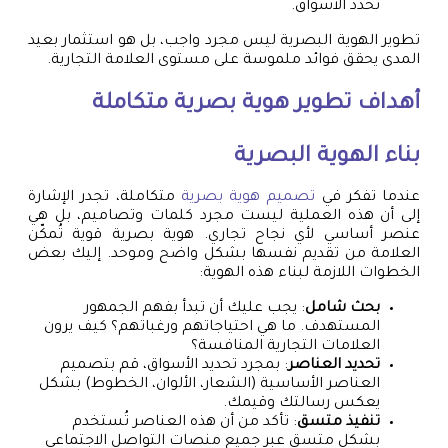
تحدد الأسواق.
تطوير الهوية البصرية ليس مجرد واجب، بل هو استثمار بعيد
المدى يحقق فوائد ملموسة على مستوى العلامة التجارية.
أهداف تطوير هوية بصرية متكاملة
بناء الهوية البصرية
عندما تفكر في
تصميم هوية بصرية
متكاملة، تجدر الإشارة
إلى أن هذه العملية ليست مجرد كلمات وتصاميم، بل هي
عنصر أساسي لأي نجاح تجاري. هوية بصرية قوية تُمكّن
العلامة من تقديم نفسها بشكل واضح وموحد. إليك بعض
الخطوات اللازمة لبناء هذه الهوية:
بحث شامل
: يجب عليك أن تبدأ بفهم الجمهور
المستهدف. ما هي احتياجاتهم ورغباتهم؟ كيف يرون
العلامات التجارية المنافسة؟
تحديد العناصر
: بمجرد تحديد الأسواق، قم بتصميم
العناصر الأساسية (الشعار، الألوان، الخطوط) بشكل
يعكس رسالتك وقيمك.
تنفيذ متسق
: تأكد من أن هذه العناصر تُستخدم
بشكل متسق عبر جميع منصات التواصل الاجتماعي