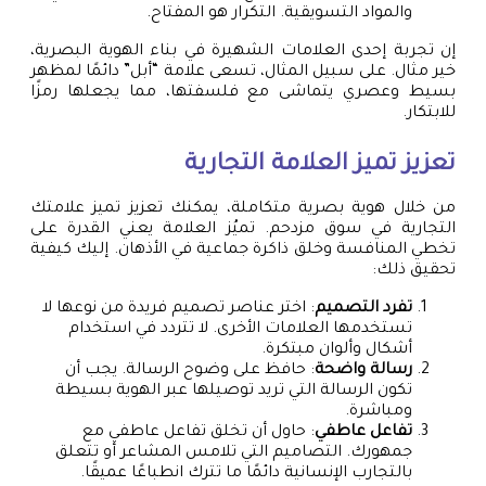
والمواد التسويقية. التكرار هو المفتاح.
إن تجربة إحدى العلامات الشهيرة في بناء الهوية البصرية،
خير مثال. على سبيل المثال، تسعى علامة “أبل” دائمًا لمظهر
بسيط وعصري يتماشى مع فلسفتها، مما يجعلها رمزًا
للابتكار.
تعزيز تميز العلامة التجارية
من خلال هوية بصرية متكاملة، يمكنك تعزيز تميز علامتك
التجارية في سوق مزدحم. تميُز العلامة يعني القدرة على
تخطي المنافسة وخلق ذاكرة جماعية في الأذهان. إليك كيفية
تحقيق ذلك:
تفرد التصميم
: اختر عناصر تصميم فريدة من نوعها لا
تستخدمها العلامات الأخرى. لا تتردد في استخدام
أشكال وألوان مبتكرة.
رسالة واضحة
: حافظ على وضوح الرسالة. يجب أن
تكون الرسالة التي تريد توصيلها عبر الهوية بسيطة
ومباشرة.
تفاعل عاطفي
: حاول أن تخلق تفاعل عاطفي مع
جمهورك. التصاميم التي تلامس المشاعر أو تتعلق
بالتجارب الإنسانية دائمًا ما تترك انطباعًا عميقًا.