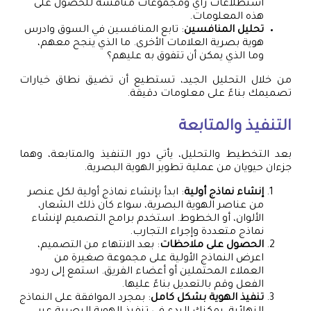
استطلاعات رأي ومجموعات مناقشة للحصول على
هذه المعلومات.
تحليل المنافسين
: تابع المنافسين في السوق وادرس
هوية بصرية العلامات الأخرى. ما الذي ينجح معهم،
وما الذي يمكن أن تتفوق به عليهم؟
من خلال التحليل الجيد، تستطيع أن تضيق نطاق خيارات
تصميمك بناءً على معلومات دقيقة.
التنفيذ والمتابعة
بعد التخطيط والتحليل، يأتي دور التنفيذ والمتابعة، وهما
جزءان حيويان من عملية تطوير الهوية البصرية.
إنشاء نماذج أولية
: ابدأ بإنشاء نماذج أولية لكل عنصر
من عناصر الهوية البصرية، سواء كان ذلك الشعار،
الألوان، أو الخطوط. استخدم برامج التصميم لإنشاء
نماذج متعددة وإجراء التجارب.
الحصول على ملاحظات
: بعد الانتهاء من التصميم،
اعرض النماذج الأولية على مجموعة صغيرة من
العملاء المحتملين أو أعضاء الفريق. استمع إلى ردود
الفعل وقم بالتعديل بناءً عليها.
تنفيذ الهوية بشكل كامل
: بمجرد الموافقة على النماذج