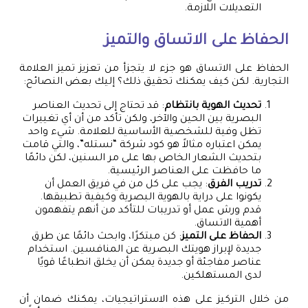
التعديلات اللازمة.
الحفاظ على الاتساق والتميز
الحفاظ على الاتساق هو جزء لا يتجزأ من تعزيز تميز العلامة
التجارية. لكن كيف يمكنك تحقيق ذلك؟ إليك بعض النصائح:
تحديث الهوية بانتظام
: قد تحتاج إلى تحديث العناصر
البصرية بين الحين والآخر، ولكن تأكد من أن أي تغييرات
تظل وفية للشخصية الأساسية للعلامة. شيء واحد
يمكن اعتباره مثالاً هو كود شركة “نستله”، والتي قامت
بتحديث الشعار الخاص بها على مر السنين، لكن دائمًا
ما حافظت على العناصر الرئيسية.
تدريب الفرق
: يجب على كل من في فريق العمل أن
يكونوا على دراية بالهوية البصرية وكيفية تطبيقها.
قدم ورش عمل أو تدريبات للتأكد من أنهم يتفهمون
أهمية الاتساق.
الحفاظ على التميز
: كن مبتكرًا، وابحث دائمًا عن طرق
جديدة لإبراز هويتك البصرية عن المنافسين. استخدام
عناصر مفاجئة أو جديدة يمكن أن يخلق انطباعًا قويًا
لدى المستهلكين.
من خلال التركيز على هذه الاستراتيجيات، يمكنك ضمان أن