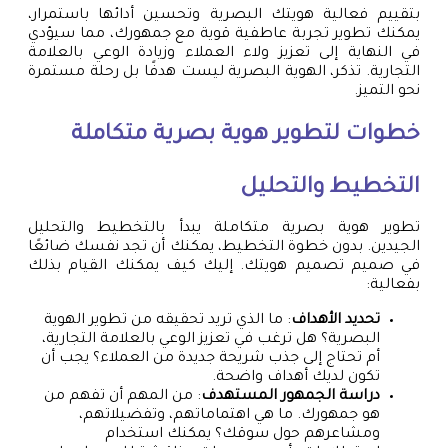
بتقييم فعالية هويتك البصرية وتحسين أدائها باستمرار،
يمكنك تطوير تجربة عاطفية قوية مع جمهورك، مما سيؤدي
في النهاية إلى تعزيز ولاء العملاء وزيادة الوعي بالعلامة
التجارية. تذكر، الهوية البصرية ليست هدفًا بل رحلة مستمرة
نحو التميز.
خطوات لتطوير هوية بصرية متكاملة
التخطيط والتحليل
تطوير هوية بصرية متكاملة يبدأ بالتخطيط والتحليل
الجيدين. بدون خطوة التخطيط، يمكنك أن تجد نفسك ضائعًا
في صميم تصميم هويتك. إليك كيف يمكنك القيام بذلك
بفعالية:
تحديد الأهداف
: ما الذي تريد تحقيقه من تطوير الهوية
البصرية؟ هل ترغب في تعزيز الوعي بالعلامة التجارية،
أم تحتاج إلى جذب شريحة جديدة من العملاء؟ يجب أن
تكون لديك أهداف واضحة.
دراسة الجمهور المستهدف
: من المهم أن تفهم من
هو جمهورك. ما هي اهتماماتهم، وتفضيلاتهم،
ومشاعرهم حول سوقك؟ يمكنك استخدام