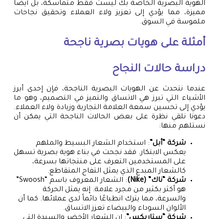
الهوية البصرية الخاصة بك ليست فقط متماسكة، بل أيضًا
مميزة، مما يؤدي إلى تعزيز ولاء العملاء وتحقيق نجاحات
ملموسة في السوق.
أمثلة على هويات بصرية ناجحة
دراسة حالات النجاح
عندما نتحدث عن الهويات البصرية الناجحة، فإن إحدى أبرز
الأشياء التي تبرز هي الاتساق والتميز في التصميم، وهو ما
يؤدي إلى تحسين سمعة العلامة التجارية وزيادة ولاء العملاء.
دعونا نلقي نظرة على بعض الحالات الناجحة التي يمكن أن
نستلهم منها:
شركة “أبل”
: استخدام الشعار البسيط والملهم
يعكس الابتكار. فقد نجحت في بناء هوية بصرية تسهل
على المستخدمين التعرف على منتجاتها بسرعة،
كالشعار المبدع الذي يمثل التفاح المتقاطع.
شركة “ناك” (Nike)
: الشعار المعروف باسم “Swoosh”
هو أكثر بكثير من مجرد علامة. إنه يمثل الحركة
والسرعة، مما يترك انطباعًا دائماً لدى عملائها. كما أن
الألوان السوداء والبيضاء تعزز الاتساق.
شركة “ستاربكس”
: إن الشعار الأخضر والسيدة التي