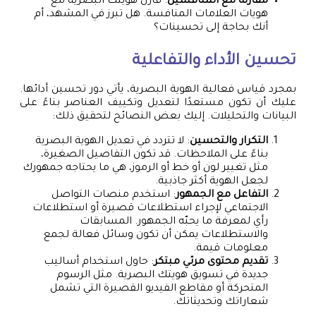
مقارنة مع المنافسين
: قارن هويتك البصرية مع
هويات العلامات المنافسة. هل تبرز في المشهد، أم
أنك بحاجة إلى تحسينات؟
تحسين الأداء والتفاعلية
بمجرد قياس فعالية الهوية البصرية، يأتي دور تحسين أدائها.
عليك أن تكون مستعدًا لتعديل وتكييف العناصر بناءً على
البيانات والتحليلات. إليك بعض النصائح لتحقيق ذلك:
التكرار والتحسين
: لا تتردد في تعديل الهوية البصرية
بناءً على الملاحظات. قد تكون التفاصيل الصغيرة،
مثل تغيير لون أو خط أو الرموز، هي ما يحتاجه جمهورك
لجعل الهوية أكثر جاذبية.
التفاعل مع الجمهور
: استخدم منصات التواصل
الاجتماعي لإجراء استطلاعات قصيرة أو استطلاعات
رأي لمعرفة ما يحبّه الجمهور. المسابقات
والاستطلاعات يمكن أن تكون وسائل فعالة لجمع
معلومات قيمة.
تقديم محتوى مرئي مبتكر
: حاول استخدام أساليب
جديدة في تسويق هويتك البصرية. مثل الرسوم
المتحركة أو مقاطع الفيديو القصيرة التي تشمل
شعاراتك وتحديثاتك.