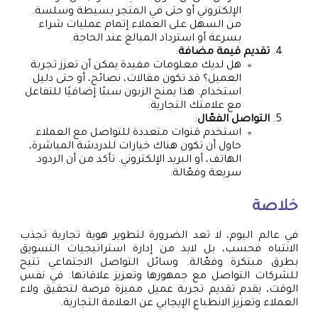
الإلكتروني أو حتى في المتجر بسيطة وسلسة.
من السهل على العملاء إتمام عمليات شراء
بسرعة أو استرداد المبالغ عند الحاجة.
تقديم قيمة مضافة
:
هل لديك معلومات مفيدة يمكن أن تعزز تجربة
العميل؟ قد تكون مقالات، نصائح، أو حتى دليل
استخدام. هذا يمنح الزبون سببًا إضافيًا للتفاعل
مع علامتك التجارية.
التواصل الفعّال
:
استخدم قنوات متعددة للتواصل مع العملاء.
حاول أن تكون هناك خيارات للدردشة المباشرة،
الهاتف، أو البريد الإلكتروني. تأكد من أن الردود
سريعة وفعّالة.
خلاصة
في عالم اليوم، لا تعد الضرورة لتطوير هوية تجارية تجذب
الانتباه فحسب، بل لابد من إدارة استراتيجيات التسويق
بطرق مبتكرة وفعّالة. وسائل التواصل الاجتماعي تتيح
للشركات التواصل مع جمهورها وتعزيز علاقاتها. في نفس
الوقت، يقدم تقديم تجربة عميل مميزة فرصة لتحقيق ولاء
العملاء وتعزيز الانطباع الإيجابي عن العلامة التجارية.