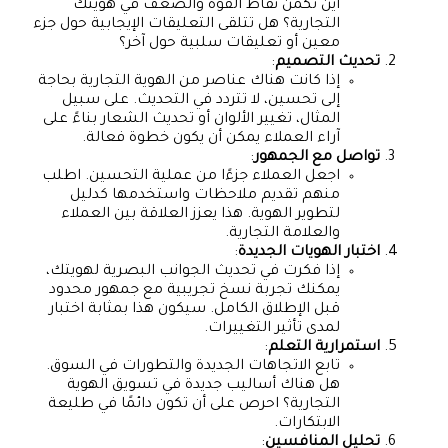
أين تكمن نقاط القوة والضعف في هويتك
التجارية؟ هل تتلقى التعليقات الإيجابية حول جزء
معين أو تعليقات سلبية حول آخر؟
تحديث التصميم
:
إذا كانت هناك عناصر من الهوية التجارية بحاجة
إلى تحسين، لا تتردد في التحديث. على سبيل
المثال، تغيير الألوان أو تحديث الشعار بناءً على
آراء العملاء يمكن أن يكون خطوة فعالة.
تواصل مع الجمهور
:
اجعل العملاء جزءًا من عملية التحسين. اطلب
منهم تقديم ملاحظات واستخدمها كدليل
لتطوير الهوية. هذا يعزز العلاقة بين العملاء
والعلامة التجارية.
اختبار الهويات الجديدة
:
إذا فكرت في تحديث الجوانب البصرية لهويتك،
يمكنك تجربة نسخ تجريبية مع جمهور محدود
قبل الإطلاق الكامل. سيكون هذا بمثابة اختبار
لمدى تأثير التغييرات.
استمرارية التعلم
:
تابع الاتجاهات الجديدة والتطورات في السوق.
هل هناك أساليب جديدة في تسويق الهوية
التجارية؟ احرص على أن تكون دائمًا في طليعة
الابتكارات.
تحليل المنافسين
: