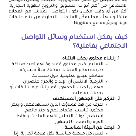
بما أننا نعيش في عصر التكنولوجيا، أصبحت وسائل التواصل
الاجتماعي من أهم أدوات التسويق والترويج للهوية التجارية.
أكثر من أي وقت مضى، يكون التواصل المباشر مع العملاء
متاحًا وسهلًا، مما يمكّن العلامات التجارية من بناء علاقات
قوية وموثوقة مع جمهورها.
كيف يمكن استخدام وسائل التواصل
الاجتماعي بفاعلية؟
إنشاء محتوى يجذب الانتباه
:
التعليم: قدم محتوى مُفيد ومُلهِم يُعيد صياغة
طريقة تفكير العملاء. يمكنك مثلاً مشاركة
مقاطع فيديو تعليمية حول منتجاتك.
الترفيه: لا تنسَ أن الإبداع والمرح عنصران
مهمان لجذب الجمهور. قم بإنشاء مسابقات أو
تحديات تفاعلية.
التركيز على الجمهور المستهدف
:
اعرف من هم عملاؤك الذين تستهدفهم، وابتكر
محتوى يُناسب اهتماماتهم واحتياجاتهم.
استخدم أدوات التحليل لفهم العادات ونقاط
القوة والضعف للجمهور.
البحث عن البيئة المناسبة
:
ليس كل منصة مناسبة لكل علامة تجارية. إذا