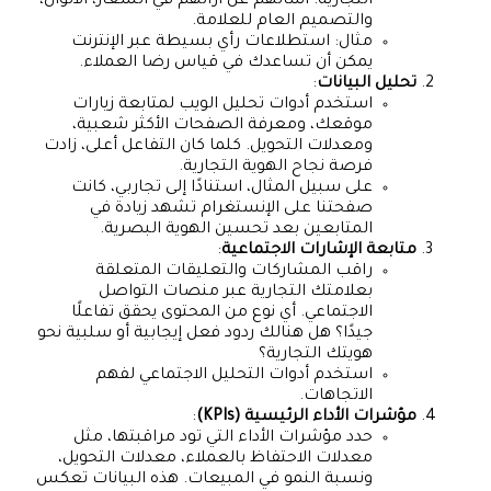
التجارية. أسألهم عن آرائهم في الشعار، الألوان،
والتصميم العام للعلامة.
مثال: استطلاعات رأي بسيطة عبر الإنترنت
يمكن أن تساعدك في قياس رضا العملاء.
تحليل البيانات
:
استخدم أدوات تحليل الويب لمتابعة زيارات
موقعك، ومعرفة الصفحات الأكثر شعبية،
ومعدلات التحويل. كلما كان التفاعل أعلى، زادت
فرصة نجاح الهوية التجارية.
على سبيل المثال، استنادًا إلى تجاربي، كانت
صفحتنا على الإنستغرام تشهد زيادة في
المتابعين بعد تحسين الهوية البصرية.
متابعة الإشارات الاجتماعية
:
راقب المشاركات والتعليقات المتعلقة
بعلامتك التجارية عبر منصات التواصل
الاجتماعي. أي نوع من المحتوى يحقق تفاعلًا
جيدًا؟ هل هنالك ردود فعل إيجابية أو سلبية نحو
هويتك التجارية؟
استخدم أدوات التحليل الاجتماعي لفهم
الاتجاهات.
مؤشرات الأداء الرئيسية (KPIs)
:
حدد مؤشرات الأداء التي تود مراقبتها، مثل
معدلات الاحتفاظ بالعملاء، معدلات التحويل،
ونسبة النمو في المبيعات. هذه البيانات تعكس