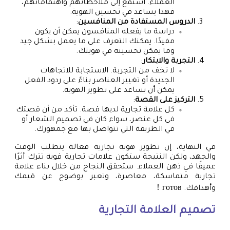
العملاء. استمع إلى ملاحظاتهم واهتماماتهم،
فهذا يساعد في تحسين الهوية.
الدروس المستفادة من المنافسين
:
دراسة ما يفعله المنافسون يمكن أن يكون
مفيدًا. يمكنك التعرف على ما يعمل بشكل جيد
وما يمكن تحسينه في هويتك.
التجربة والابتكار
:
لا تخف من التجربة. الاستجابة للاتجاهات
الجديدة أو تغيير العناصر بناءً على ردود الفعل
يمكن أن يساعد على تطوير الهوية.
التركيز على القصة
:
كل علامة تجارية لديها قصة. تأكد من أن قصتك
في كل عنصر، سواء كان في تصميم الشعار أو
في الطريقة التي تتواصل بها مع جمهورك.
في النهاية، إن تطوير هوية تجارية فعالة يتطلب الوقت
والجهد، ولكن النتيجة ستكون علامات تجارية قوية تترك أثرًا
عميقًا في ذهن العملاء. ستحقق النجاح من خلال بناء علامة
تجارية متماسكة، معاصرة، وتعبر بوضوح عن قيمك
وأهدافك. готов！
تصميم العلامة التجارية