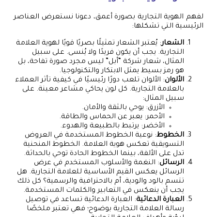
لفهم الهوية التجارية بصورة أعمق، دعونا نستعرض العناصر
الرئيسية التي تشكلها:
الشعار
: يُعتبر الشعار تمثيلًا بصريًا قويًا لهوية العلامة
التجارية. يجب أن يكون فريدًا ولا يُنسى. على سبيل
المثال، شعار شركة “أبل” ليس مجرد صورة تفاحة، بل
هو رمز بسيط يمثل الابتكار والتكنولوجيا.
الألوان
: الألوان تلعب دورًا رئيسيًا في كيفية تأثر العملاء
بالعلامة التجارية. كل لون يحاكي مشاعر معينة. على
سبيل المثال:
الأزرق: يوحي بالثقة والأمان.
الأحمر: يعبر عن الحماس والطاقة.
الأخضر: يرتبط بالطبيعة والهدوء.
الخطوط
: نوعية الخطوط المستخدمة في العروض
التسويقية تعكس هوية العلامة. الخطوط المنحنية
تدل على الألفة، بينما الخطوط الحادة توحي بالحداثة.
الرسائل
: النغمة والأسلوب المستخدم في عرض
الرسائل يعكس القيم الأساسية للعلامة التجارية. هل
تتسم بالود والودية، أم بالاحترافية والرسمية؟ كل ذلك
يجب أن ينعكس في التعابير والكلمات المستخدمة.
العبارة الدعائية
: العبارة الدعائية تساعد في توصيل
رسالة العلامة التجارية بوضوح؛ فهي تعتبر ملخصًا