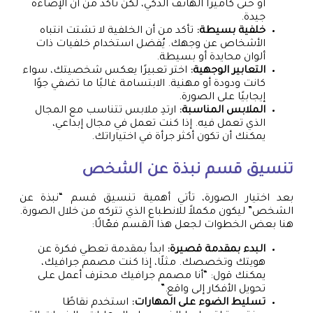
أو حتى كاميرا الهاتف الذكي، لكن تأكد من أن الإضاءة
جيدة.
خلفية بسيطة:
تأكد من أن الخلفية لا تشتت انتباه
الأشخاص عن وجهك. يُفضل استخدام خلفيات ذات
ألوان محايدة أو بسيطة.
التعابير الوجهية:
اختر تعبيرًا يعكس شخصيتك، سواء
كانت ودودة أو مهنية. الابتسامة غالبًا ما تضفي جوًا
إيجابيًا على الصورة.
الملابس المناسبة:
ارتدِ ملابس تتناسب مع المجال
الذي تعمل فيه. إذا كنت تعمل في مجال إبداعي،
يمكنك أن تكون أكثر جرأة في اختياراتك.
تنسيق قسم نبذة عن الشخص
بعد اختيار الصورة، تأتي أهمية تنسيق قسم “نبذة عن
الشخص” ليكون مكملاً للانطباع الذي تتركه من خلال الصورة.
هنا بعض الخطوات لجعل هذا القسم فعّالًا:
البدء بمقدمة قصيرة:
ابدأ بمقدمة تعطي فكرة عن
هويتك وتخصصك. مثلًا، إذا كنت مصمم جرافيك،
يمكنك قول: “أنا مصمم جرافيك محترف أعمل على
تحويل الأفكار إلى واقع.”
تسليط الضوء على المهارات:
استخدم نقاطًا