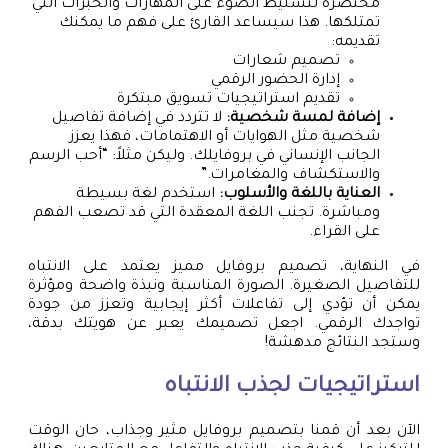
مختصرة لتسليط الضوء على المهارات والخبرات التي
تمتلكها. هذا سيساعد القارئ على فهم ما يمكنك
تقديمه:
تصميم شعارات
إدارة الحضور الرقمي
تقديم استراتيجيات تسويق مبتكرة
إضافة لمسة شخصية:
لا تتردد في إضافة تفاصيل
شخصية مثل الهوايات أو الاهتمامات، فهذا يعزز
الجانب الإنساني في بروفايلك. وليكن مثلاً: “أحب الرسم
والاستكشاف والمغامرات.”
العناية باللغة والأسلوب:
استخدم لغة بسيطة
ومباشرة. تجنب اللغة المعقدة التي قد تصعب الفهم
على القراء.
في النهاية، تصميم بروفايل مميز يعتمد على الانتباه
للتفاصيل الصغيرة. الصورة المناسبة ونبذة واضحة ومؤثرة
يمكن أن تؤدي إلى تفاعلات أكثر إيجابية وتعزز من جودة
تواجدك الرقمي. اجعل تصميمك يعبر عن هويتك بدقة،
وستجد النتائج مدهشة!
استراتيجيات لجذب الانتباه
الآن بعد أن قمنا بتصميم بروفايل مثير وجذاب، حان الوقت