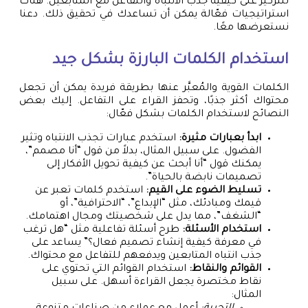
للتركيز على كيفية جذب الانتباه والتفاعل مع المتابعين. هناك
استراتيجيات فعّالة يمكن أن تساعدك في تحقيق ذلك. دعنا
نستعرضها معًا.
استخدام الكلمات البارزة بشكل جيد
الكلمات القوية والمُعبَّر عنها بطريقة فريدة يمكن أن تجعل
محتواك أكثر جذبًا، وتحفز القراء على التفاعل. إليك بعض
النصائح لاستخدام الكلمات بشكل فعّال:
ابدأ بعبارات مثيرة:
استخدم عبارات تجذب الانتباه وتثير
الفضول. على سبيل المثال، بدلاً من قول “أنا مصمم”،
يمكنك قول “أنا أبحث عن كيفية تحويل الأفكار إلى
تصميمات نابضة بالحياة”.
تسليط الضوء على القيم:
استخدم كلمات تعبر عن
قيمك ومبادئك، مثل “الإبداع”، “الاحترافية”، أو
“الشغف”، مما يدل على شخصيتك ومجال اهتمامك.
استخدام الأسئلة:
طرح أسئلة تفاعلية مثل “هل ترغب
في معرفة كيفية إنشاء تصميم فعال؟” يساعد على
جذب انتباه المتابعين ويدفعهم للتفاعل مع محتواك.
القوائم والنقاط:
استخدام القوائم التي تحتوي على
نقاط مختصرة يجعل القراءة أسهل. على سبيل
المثال: