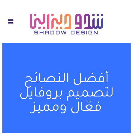
أفضل النصائح
لتصميم بروفايل
فعّال ومميز