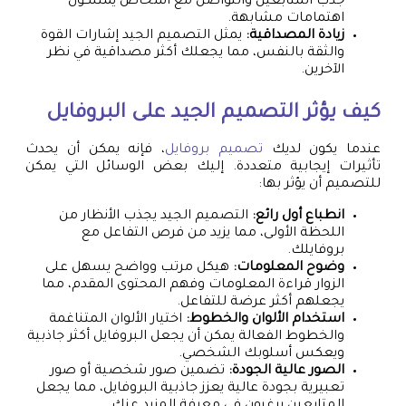
جذب المتابعين والتواصل مع أشخاص يمتلكون
اهتمامات مشابهة.
زيادة المصداقية:
يمثل التصميم الجيد إشارات القوة
والثقة بالنفس، مما يجعلك أكثر مصداقية في نظر
الآخرين.
كيف يؤثر التصميم الجيد على البروفايل
عندما يكون لديك
تصميم بروفايل
، فإنه يمكن أن يحدث
تأثيرات إيجابية متعددة. إليك بعض الوسائل التي يمكن
للتصميم أن يؤثر بها:
انطباع أول رائع:
التصميم الجيد يجذب الأنظار من
اللحظة الأولى، مما يزيد من فرص التفاعل مع
بروفايلك.
وضوح المعلومات:
هيكل مرتب وواضح يسهل على
الزوار قراءة المعلومات وفهم المحتوى المقدم، مما
يجعلهم أكثر عرضة للتفاعل.
استخدام الألوان والخطوط:
اختيار الألوان المتناغمة
والخطوط الفعالة يمكن أن يجعل البروفايل أكثر جاذبية
ويعكس أسلوبك الشخصي.
الصور عالية الجودة:
تضمين صور شخصية أو صور
تعبيرية بجودة عالية يعزز جاذبية البروفايل، مما يجعل
المتابعين يرغبون في معرفة المزيد عنك.