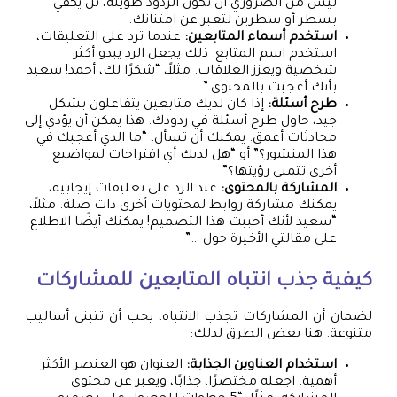
ليس من الضروري أن تكون الردود طويلة، بل يكفي
بسطر أو سطرين لتعبر عن امتنانك.
استخدم أسماء المتابعين:
عندما ترد على التعليقات،
استخدم اسم المتابع. ذلك يجعل الرد يبدو أكثر
شخصية ويعزز العلاقات. مثلاً، “شكرًا لك، أحمد! سعيد
بأنك أعجبت بالمحتوى.”
طرح أسئلة:
إذا كان لديك متابعين يتفاعلون بشكل
جيد، حاول طرح أسئلة في ردودك. هذا يمكن أن يؤدي إلى
محادثات أعمق. يمكنك أن تسأل، “ما الذي أعجبك في
هذا المنشور؟” أو “هل لديك أي اقتراحات لمواضيع
أخرى تتمنى رؤيتها؟”
المشاركة بالمحتوى:
عند الرد على تعليقات إيجابية،
يمكنك مشاركة روابط لمحتويات أخرى ذات صلة. مثلاً،
“سعيد لأنك أحببت هذا التصميم! يمكنك أيضًا الاطلاع
على مقالتي الأخيرة حول …”
كيفية جذب انتباه المتابعين للمشاركات
لضمان أن المشاركات تجذب الانتباه، يجب أن تتبنى أساليب
متنوعة. هنا بعض الطرق لذلك:
استخدام العناوين الجذابة:
العنوان هو العنصر الأكثر
أهمية. اجعله مختصرًا، جذابًا، ويعبر عن محتوى