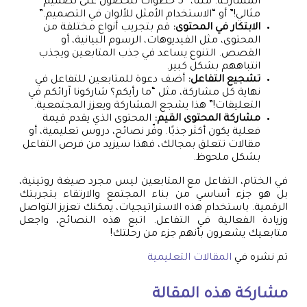
المشاركة. مثلًا، “5 خطوات للحصول على تصميم
مثالي!” أو “الاستخدام الأمثل للألوان في التصميم.”
الابتكار في المحتوى:
قم بتجريب أنواع مختلفة من
المحتوى، مثل الفيديوهات، الرسوم البيانية، أو
القصص. التنوع يساعد في جذب المتابعين ويجذب
انتباههم بشكل كبير.
تشجيع التفاعل:
أضف دعوة للمتابعين للتفاعل في
نهاية كل مشاركة، مثل “ما رأيكم؟ شاركونا آرائكم في
التعليقات!” هذا يشجع المشاركة ويعزز المجتمعية.
مشاركة المحتوى القيم:
المحتوى الذي يقدم قيمة
فعلية يكون أكثر جذبًا. وفّر نصائح، دروس تعليمية، أو
مقالات تتعلق بمجالك، فهذا سيزيد من فرص التفاعل
بشكل ملحوظ.
في الختام، التفاعل مع المتابعين ليس مجرد صيغة روتينية،
بل هو جزء أساسي من بناء المجتمع والارتقاء بتجربتك
الرقمية. باستخدام هذه الاستراتيجيات، يمكنك تعزيز التواصل
وزيادة الفعالية في التفاعل. اتبع هذه النصائح، واجعل
متابعيك يشعرون بأنهم جزء من رحلتك!
تم نشره في
المقالات التعليمية
مشاركة هذه المقالة