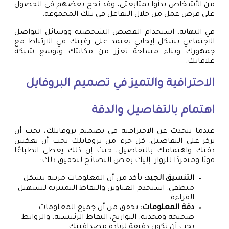
من الأشخاص بدأوا بمتابعتي، وقد نجح بعضهم في الحصول
على فرص عمل من خلال التفاعل في تلك المجموعة.
في النهاية، استخدام القصص الشخصية ووسائل التواصل
الاجتماعي بشكل إيجابي يعتمد على رغبتك في الارتباط مع
جمهورك وبناء مساحة تعزز من مكانتك وتوسع شبكة
علاقاتك.
الاحترافية والتميز في تصميم البروفايل
اهتمام بالتفاصيل والدقة
عندما نتحدث عن الاحترافية في تصميم بروفايلك، يجب أن
نركز على التفاصيل. كل جزء من بروفايلك يجب أن يعكس
دقتك واهتمامك بالتفاصيل، حيث إن ذلك يعطي انطباعًا
قويًا ومتفردًا للزوار. إليك بعض النصائح لتحقيق ذلك:
التنسيق الجيد:
تأكد من أن المعلومات مرتبة بشكل
منطقي. استخدم العناوين والنقاط التمييزية لتسهيل
القراءة.
دقة المعلومات:
تحقق من أن جميع المعلومات
صحيحة ومحدثة. التواريخ، النقاط الرئيسية، والروابط
يجب أن تكون دقيقة لزيادة مصداقيتك.