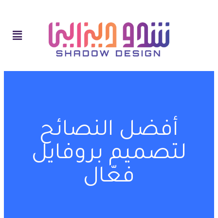
أفضل النصائح
لتصميم بروفايل
فعّال