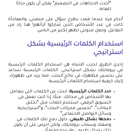
“أحدث الاتجاهات في التصميم” يمكن أن يكون جذابًا
للغاية.
أتذكر مرة عندما قمت بطرح سؤال على منصتي، والمفاجأة
كانت في عدد الأشخاص الذين شاركوا آرائهم! هذا زاد من
التفاعل، وجعل مدونتي تظهر لكثير من الناس.
استخدام الكلمات الرئيسية بشكل
استراتيجي
إحدى الطرق لجذب الانتباه هي استخدام الكلمات الرئيسية
في بروفايلك بشكل استراتيجي. الكلمات الرئيسية تساعد
على تحسين مظهرك في نتائج البحث، مما يزيد من ظهورك.
إليك كيفية استخدام الكلمات الرئيسية:
حدد الكلمات الرئيسية:
ابحث عن الكلمات التي يتعامل
بها الأشخاص في مجالك. مثلًا، إذا كنت تعمل في
التسويق الرقمي، استخدم كلمات مثل “تحليل
البيانات”، “تحسين محركات البحث”، و”استراتيجية
وسائل التواصل الاجتماعي”.
دمجها بشكل طبيعي:
حاول دمج تلك الكلمات في
وصفك وسمات بروفايلك، ولكن احرص على أن يكون
ذلك بشكل طبيعي ولا يبدو مفتعلًا.