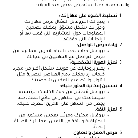
والشخصية. دعنا نستعرض بعض هذه الفوائد:
تسليط الضوء على مهاراتك:
يتيح لك البروفايل الفعّال عرض مهاراتك
وخبراتك بشكل مشوّق. يمكنك تضمين
المعلومات حول المشاريع التي قمت بها أو
الإنجازات التي حققتها.
زيادة فرص التواصل:
بروفايل جذاب يجذب انتباه الآخرين، مما يزيد من
فرص التواصل مع المهنيين في مجالك.
تعزيز الهوية الشخصية:
يعبر بروفايلك عن هويتك بشكل أكبر من مجرد
كلمات؛ إذ يمكنك دمج العناصر البصرية مثل
الألوان والتصميم لتعكس شخصيتك.
تحسين إمكانية العثور عليك:
بروفايل مُحسّن من حيث الكلمات الرئيسية
سيساعدك في الظهور في نتائج البحث، مما
يجعل من السهل على الآخرين التعرف عليك.
تعزيز الثقة:
بروفايل محترف ومرتّب يعكس مستوى من
الاحترافية والثقة في النفس، مما يترك انطباعًا
إيجابيًا.
فرص العمل والتعاون: