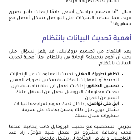
القيام بذلك بطريقة فريدة.
مثال: “أنا مصمم جرافيكي أسعى دائمًا لإحداث تأثير بصري
فريد، مما يساعد الشركات على التواصل بشكل أفضل مع
جمهورها.”
أهمية تحديث البيانات بانتظام
بعد الانتهاء من تصميم بروفايلك، قد يقفز السؤال: متى
يجب أن أقوم بتحديثه؟ الإجابة هي بانتظام. هنا أهمية تحديث
البيانات بانتظام:
تظهر تطورك المهني:
تحديث المعلومات عن الإنجازات
الجديدة أو المهارات المكتسبة يعكس تطورك المهني.
تحسين الظهور:
إذا كنت تعمل في بيئة تنافسية، فإن
تحديث معلومات البروفايل يجعل من السهل عليك
التميز عن الآخرين.
ابقَ على تواصل:
إذا كان لديك تقويم لمراجعة البيانات
بشكل دوري، فإن ذلك يضمن بقاءك على معرفة
بتطورات مجال عملك.
تجربتي الشخصية مع تحديث البروفايل كانت إيجابية. عندما
قمت بإضافة مشروع تم العمل عليه مؤخرًا، زاد عدد
التواصلات والفرص المتاحة لي بشكل ملحوظ.