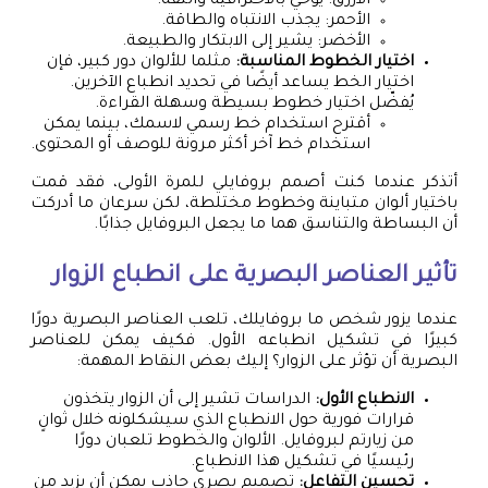
الأزرق: يوحي بالاحترافية والثقة.
الأحمر: يجذب الانتباه والطاقة.
الأخضر: يشير إلى الابتكار والطبيعة.
اختيار الخطوط المناسبة:
مثلما للألوان دور كبير، فإن
اختيار الخط يساعد أيضًا في تحديد انطباع الآخرين.
يُفضّل اختيار خطوط بسيطة وسهلة القراءة.
أقترح استخدام خط رسمي لاسمك، بينما يمكن
استخدام خط آخر أكثر مرونة للوصف أو المحتوى.
أتذكر عندما كنت أصمم بروفايلي للمرة الأولى، فقد قمت
باختيار ألوان متباينة وخطوط مختلطة، لكن سرعان ما أدركت
أن البساطة والتناسق هما ما يجعل البروفايل جذابًا.
تأثير العناصر البصرية على انطباع الزوار
عندما يزور شخص ما بروفايلك، تلعب العناصر البصرية دورًا
كبيرًا في تشكيل انطباعه الأول. فكيف يمكن للعناصر
البصرية أن تؤثر على الزوار؟ إليك بعض النقاط المهمة:
الانطباع الأول:
الدراسات تشير إلى أن الزوار يتخذون
قرارات فورية حول الانطباع الذي سيشكلونه خلال ثوانٍ
من زيارتم لبروفايل. الألوان والخطوط تلعبان دورًا
رئيسيًا في تشكيل هذا الانطباع.
تحسين التفاعل:
تصميم بصري جاذب يمكن أن يزيد من