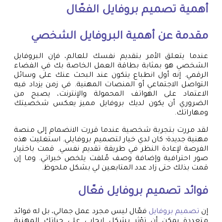
أهمية
تصميم بروفايل
الفعّال
مقدمة عن أهمية البروفايل الشخصي
عندما يتعلق الأمر بتقديم نفسك للعالم، فإن البروفايل
الشخصي هو بمثابة بطاقة العمل الخاصة بك في الفضاء
الرقمي. إنه أول انطباع يتكون عند البحث عنك على وسائل
التواصل الاجتماعي أو المنصات المهنية. في زمن يزداد فيه
الاعتماد على الهواتف المحمولة والإنترنت، يصبح من
الضروري أن يكون لديك بروفايل مميز يعكس شخصيتك
ومهاراتك.
لقد مررت بتجربة شخصية عندما قررت الانضمام إلى منصة
مهنية جديدة؛ كان لدي خيار لتصميم بروفايلي. استغليت هذه
الفرصة لإعادة النظر في طريقة تقديم نفسي. قمت باختيار
صور احترافية وإضافة وصف مُلفت يلخص خبراتي. وما إن
قمت بذلك حتى زاد عدد المتابعين لي بشكل ملحوظ.
فوائد
تصميم بروفايل
فعّال
إن
تصميم بروفايل
فعّال ليس مجرد عمل جمالي، بل له فوائد
متعددة يمكن أن تؤثر بشكل إيجابي على حياتك المهنية