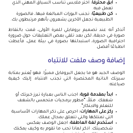
ابقَ محترفًا:
اختر ملابس تناسب السياق المهني الذي
تعمل فيه.
كن طبيعيًا:
تجنب البوزات المبالغة فيها، فالصورة
الطبيعية تجعل الآخرين يشعرون بأنهم مرتبطون بك.
أتذكر أنه عند تصميم بروفايلي للمرة الأولى، قمت بالتقاط
صورة في حديقة، لكن بعد تلقي بعض التعليقات حول ضرورة
احترافية الصورة، استبدلتها بصورة في بيئة عمل، فأعطت
انطباعًا أفضل.
إضافة وصف ملفت للانتباه
الوصف الجيد هو ما يجعل البروفايل مميزًا. فهو يُعتبر بمثابة
سيرتك الذاتية المختصرة التي تجذب الانتباه. إليك كيفية
صياغته:
ابدأ بمقدمة قوية:
اجذب الناس بعبارة تبرز خبرتك أو
شغفك. مثلاً، “مطور برمجيات متحمس بالشغف
للتعلم والابتكار”.
ركز على المهارات:
احرص على ذكر المهارات الأساسية
التي تمتلكها والتي تتعلق بمجال عملك.
استخدم لغة العاطفة:
اجعل الوصف يعكس
شخصيتك. اذكر لماذا تحب ما تقوم به وكيف يمكنك