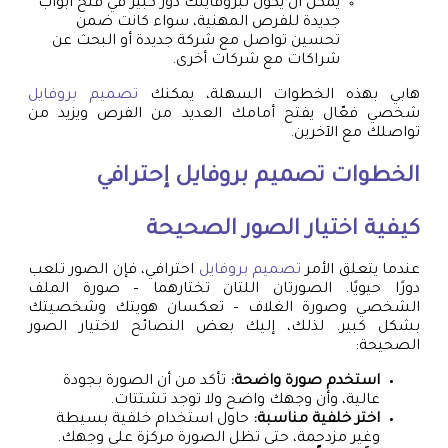
يمكن أن يكون لبروفايلك دور كبير في فتح أبواب
جديدة للفرص المهنية، سواء كانت ضمن
تحسين تواصل مع شركة جديدة أو البحث عن
شراكات مع شركات أخرى.
هابي بهذه الخطوات السهلة، يمكنك
تصميم بروفايل
شخصي فعّال يفتح أمامك العديد من الفرص ويزيد من
تواصلك مع الآخرين.
الخطوات
تصميم بروفايل
إحترافي
كيفية اختيار الصور الصحيحة
عندما يتعلق الأمر
تصميم بروفايل
احترافي، فإن الصور تلعب
دورًا حيويًا. الصورتان اللتان تختارهما – صورة الملف
الشخصي وصورة الغلاف – تعكسان هويتك وشخصيتك
بشكل كبير. لذلك، إليك بعض النصائح لاختيار الصور
الصحيحة:
استخدم صورة واضحة:
تأكد من أن الصورة بجودة
عالية، وأن وجهك واضح ولا توجد تشتتات.
اختر خلفية مناسبة:
حاول استخدام خلفية بسيطة
وغير مزدحمة، حتى تظل الصورة مركزة على وجهك.