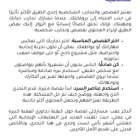
شخصية
تعتبر القصص والتجارب الشخصية إحدى الطرق الأكثر تأثيرًا
في جذب الانتباه إلى بروفايلك. عندما تشارك تجارب حياتك
ومهنتك، فإنك تخلق اتصالًا إنسانيًا مع الزوار. إليك بعض
الطرق لإثراء المحتوى بقصص وتجارب شخصية:
اختر القصص المناسبة:
اختر تجاربك التي تعكس
مهاراتك أو عواطفك. يمكن أن تكون تجربة إيجابية
واحترافية، مثل مشروع ناجح، أو حتى موقف صعب
تجاوزته.
كن صادقًا:
الناس يحبون أن يشعروا بأنهم يتواصلون
مع شخص حقيقي. استخدم نبرة صادقة ومباشرة
عندما تروي القصص، واجعلها تعبر عن أفكارك
وتوجهاتك.
استخدم عناصر السرد:
ابدأ بقصة مثيرة، قدم التحدي
الذي واجهته، ووضّح كيف تم حل المشكلة. هذه
الطريقة تعزز الفهم وتجعل المحتوى أكثر جاذبية.
أتذكر عقب مشاركتي لقصة حول كيفية تجاوزي لعقبة كبيرة
في عملي، حيث تلقيت العديد من التعليقات الإيجابية التي
جعلتني أشعر بأنني لست وحدي في هذا التحدي، وبالأخص
قدرتي على تقديم الأمل للآخرين.