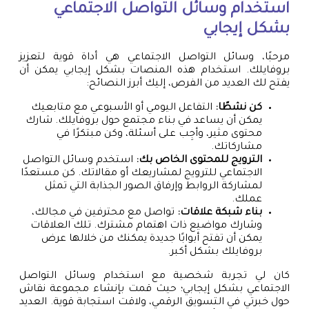
استخدام وسائل التواصل الاجتماعي
بشكل إيجابي
مرحبًا، وسائل التواصل الاجتماعي هي أداة قوية لتعزيز
بروفايلك. استخدام هذه المنصات بشكل إيجابي يمكن أن
يفتح لك العديد من الفرص، إليك أبرز النصائح:
كن نشطًا:
التفاعل اليومي أو الأسبوعي مع متابعيك
يمكن أن يساعد في بناء مجتمع حول بروفايلك. شارك
محتوى مثير، وأجِب على أسئلة، وكن مبتكرًا في
مشاركاتك.
الترويج للمحتوى الخاص بك:
استخدم وسائل التواصل
الاجتماعي للترويج لمشاريعك أو مقالاتك. كن مستعدًا
لمشاركة الروابط وإرفاق الصور الجذابة التي تمثل
عملك.
بناء شبكة علاقات:
تواصل مع محترفين في مجالك،
وشارك مواضيع ذات اهتمام مشترك. تلك العلاقات
يمكن أن تفتح أبوابًا جديدة يمكنك من خلالها عرض
بروفايلك بشكل أكبر.
كان لي تجربة شخصية مع استخدام وسائل التواصل
الاجتماعي بشكل إيجابي؛ حيث قمت بإنشاء مجموعة نقاش
حول خبرتي في التسويق الرقمي، ولاقت استجابة قوية. العديد