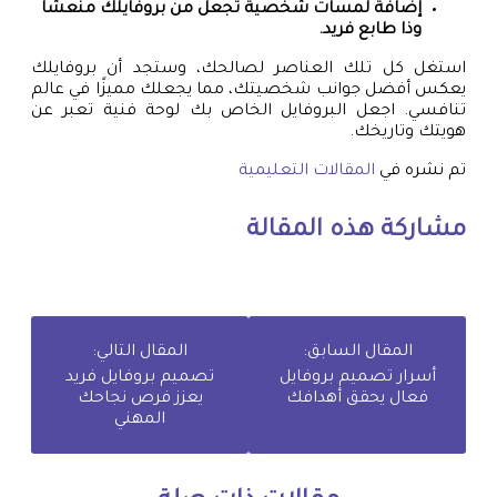
إضافة لمسات شخصية تجعل من بروفايلك منعشًا
وذا طابع فريد.
استغل كل تلك العناصر لصالحك، وستجد أن بروفايلك
يعكس أفضل جوانب شخصيتك، مما يجعلك مميزًا في عالم
تنافسي. اجعل البروفايل الخاص بك لوحة فنية تعبر عن
هويتك وتاريخك.
تم نشره في
المقالات التعليمية
مشاركة هذه المقالة
المقال السابق:
المقال التالي:
أسرار تصميم بروفايل
تصميم بروفايل فريد
فعال يحقق أهدافك
يعزز فرص نجاحك
المهني