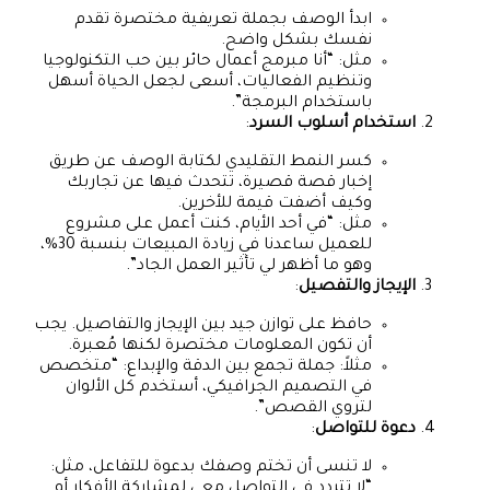
ابدأ الوصف بجملة تعريفية مختصرة تقدم
نفسك بشكل واضح.
مثل: “أنا مبرمج أعمال حائر بين حب التكنولوجيا
وتنظيم الفعاليات، أسعى لجعل الحياة أسهل
باستخدام البرمجة”.
استخدام أسلوب السرد
:
كسر النمط التقليدي لكتابة الوصف عن طريق
إخبار قصة قصيرة، تتحدث فيها عن تجاربك
وكيف أضفت قيمة للأخرين.
مثل: “في أحد الأيام، كنت أعمل على مشروع
للعميل ساعدنا في زيادة المبيعات بنسبة 30%،
وهو ما أظهر لي تأثير العمل الجاد”.
الإيجاز والتفصيل
:
حافظ على توازن جيد بين الإيجاز والتفاصيل. يجب
أن تكون المعلومات مختصرة لكنها مُعبرة.
مثلاً: جملة تجمع بين الدقة والإبداع: “متخصص
في التصميم الجرافيكي، أستخدم كل الألوان
لتروي القصص”.
دعوة للتواصل
:
لا تنسى أن تختم وصفك بدعوة للتفاعل، مثل:
“لا تتردد في التواصل معي لمشاركة الأفكار أو