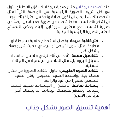
عند
تصميم بروفايل
ختيار صورة بروفايلك، فإن الانطباع الأول
هو كل شيء. الصورة الرئيسية هي الواجهة التي تمثل
شخصيتك، لذا يجب أن تكون جذابة وتعكس احترافيتك. يجب
أن تتذكر أنك لست فقط تبحث عن صورة جميلة، بل أيضاً عن
صورة تتناسب مع محتوى البروفايل. إليك بعض النصائح
لاختيار الصورة الرئيسية الجذابة:
اختر خلفية مريحة
: يفضل استخدام خلفية بسيطة أو
محايدة، مثل اللون الأبيض أو الرمادي، بحيث تبرز وجهك
بشكل أكبر.
التفاصيل مهمة
: تأكد من أنك ترتدي ملابس مناسبة
لسياق البروفايل، مثل الملابس الرسمية في البيئات
المهنية.
التقاط الضوء الطبيعي
: حاول التقاط الصورة في مكان
مضاء جيدًا بواسطة الضوء الطبيعي. ينقل الضوء
الطبيعي شعورًا من الود والراحة.
ابتسامة صادقة
: لا تنسَ أن الابتسامة تضيف لمسة
إنسانية، وتظهر طبيعتك الإيجابية، ما يجعلك أكثر
قربًا من الآخرين.
أهمية تنسيق الصور بشكل جذاب