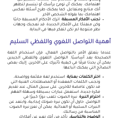
اهتمامك. يمكنك أن تومئ برأسك أو تبتسم لتظهر
أنك متابع ومتفاعل. كما يمكنك طرح أسئلة تعكس
اهتمامك بما يقوله الشخص الآخر.
تجنب الأفكار المسبقة
: اترك الأحكام المسبقة جانبًا
وكن منفتحًا على الأفكار الجديدة. قد تعجبك وجهات
نظر متنوعة لم تكن لتفكر فيها في البداية.
أهمية التواصل اللغوي واللفظي السليم
عندما يتعلق الأمر بالتواصل الفعال، فإن استخدام اللغة
الصحيحة يعد أساسيًا. التواصل اللغوي واللفظي الجيدين
يمكن أن يحدثا فرقًا في كيفية تأثيرك على الآخرين. إليك بعض
النصائح التي يمكنك اتباعها:
اختر الكلمات بعناية
: استخدم لغة ملائمة وواضحة،
وتجنب الكلمات المعقدة أو المصطلحات الفنية التي
قد تكون غامضة للآخرين. على سبيل المثال، عند تقديم
فكرة جديدة، استعمل عبارات بسيطة وسهلة الفهم.
احترام النبرة
: نبرة الصوت تلعب دورًا كبيرًا في
التواصل. حاول أن تكون نبرة صوتك إيجابية، وابتعد عن
النبرات السلبية أو العدائية. يمكن أن تعزز نبرة الصوت
المناسبة من رسالتك.
الوضوح والتناسق
: تأكد من أنك تعبر عن أفكارك