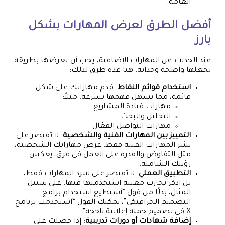
العامة.
أفضل الطرق لعرض المهارات بشكل
بارز
عند الحديث عن المهارات الإضافية، يجب أن تعرضها بطريقة
تجعلها واضحة وجذابة. هنا عدة طرق لذلك:
استخدام قوائم النقاط
: قدم مهاراتك على شكل
قائمة، مما يسهل فهمها بسرعة. مثلاً:
مهارات قيادة المشاريع
التحليل والبحث
مهارات التواصل الفعّال
التمييز بين المهارات الفنية والشخصية
: لا تقتصر على
نشر المهارات الفنية فقط. عرض مهاراتك الشخصية،
مثل التفاوض والقدرة على العمل في فرق، يعكس
رؤيتك الشاملة.
التطبيق العملي
: لا تقتصر على سرد المهارات فقط،
بل اذكر تجارب معينة استخدمتها فيها. على سبيل
المثال، بدلًا من قول “أستطيع استخدام برامج
التصميم الجرافيكي”، يمكنك القول “استخدمت برنامج
X في تصميم حملة إعلانية ناجحة”.
إضافة شهادات أو دورات تدريبية
: إذا حصلت على