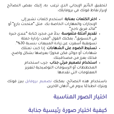
لتحقيق التأثير الإيجابي الذي ترغب به، إليك بعض النصائح
لإبراز نقاط قوتك في بروفايلك:
اختر الكلمات بعناية
: استخدم كلمات تشير إلى
الإنجازات والمهارات الخاصة بك. مثل “متحدث بارع” أو
“قائد فريق ناجح”.
تقديم أمثلة ملموسة
: بدلاً من مجرد كتابة “عندي خبرة
في التسويق”، يمكنك القول “قمت بإدارة حملة
تسويقية أسفرت عن زيادة المبيعات بنسبة 30%”.
تسليط الضوء على الشهادات
: إذا كنت تمتلك
شهادات أو جوائز، فكن فخورًا بعرضها بشكل واضح،
فذلك يعزز من مصداقيتك.
استخدام تصميم مرئي جذاب
: جرب استخدام
المخططات أو الرسومات التوضيحية لتعزيز
المعلومات التي تقدمها.
باستخدام هذه النصائح، يمكنك
نصميم بروفايل
يبرز قوتك
ويترك انطباعًا يدوم في أذهان الآخرين.
اختيار الصور المناسبة
كيفية اختيار صورة رئيسية جذابة