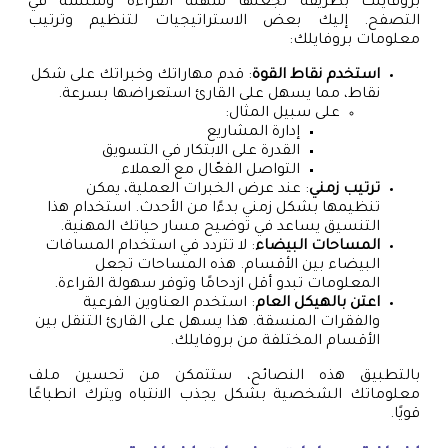
بروفايلك بطريقة تجعلها سهلة القراءة وسلسة في
التصفح. إليك بعض الاستراتيجيات لتنظيم وترتيب
معلومات بروفايلك:
استخدم نقاط القوة
: قدم مهاراتك وخبراتك على شكل
نقاط، مما يسهل على القارئ استعراضها بسرعة.
على سبيل المثال:
إدارة المشاريع
القدرة على الابتكار في التسويق
التواصل الفعّال مع العملاء
ترتيب زمني
: عند عرض الخبرات العملية، يمكن
تنظيمها بشكل زمني بدءًا من الأحدث. استخدام هذا
التنسيق يساعد في توضيح مسار حياتك المهنية.
المساحات البيضاء
: لا تتردد في استخدام المسافات
البيضاء بين الأقسام. هذه المساحات تجعل
المعلومات تبدو أقل ازدحامًا وتوفر سهولة القراءة.
اعتن بالهيكل العام
: استخدم العناوين الفرعية
والفقرات المنسقة. هذا يسهل على القارئ التنقل بين
الأقسام المختلفة من بروفايلك.
بالتطبيق هذه النصائح، ستتمكن من تحسين ملف
معلوماتك الشخصية بشكل يجذب الانتباه ويترك انطباعًا
قويًا.