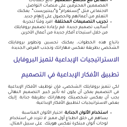
التفاعل مع مجتمع التصميم
: تابع حسابات
المصممين المحترفين على منصات التواصل
الاجتماعي مثل “إنستغرام” و”بينتيريست”. يمكنك
التعلم من أعمالهم والحصول على إلهام جديد.
تجريب التصميمات المختلفة
: افرد وقتًا لتجربة
أساليب تصميم جديدة. قم بإعادة تصميم بروفايلك
من خلال استيحاء أفكار جديدة من أعمال الآخرين.
باتباع هذه الخطوات، يمكنك تحسين وتطوير بروفايلك
الشخصي بطريقة تعكس مهاراتك وتجذب الفرص الجديدة.
الاستراتيجيات الإبداعية لتميز البروفايل
تطبيق الأفكار الإبداعية في التصميم
لكي تتميز بروفايلك الشخصي، فإن توظيف الأفكار الإبداعية
في التصميم يمكن أن يكون له تأثير كبير. التصميم النهائي
يجب أن يعكس شخصيتك ومهاراتك بطريقة جذابة. إليك
بعض الاستراتيجيات لتطبيق الأفكار الإبداعية:
استخدام الألوان الجذابة
: اختيار الألوان المناسبة
يساهم في خلق انطباع أول مميز. لا تتردد في استخدام
لوحات ألوان مبتكرة تعكس هويتك. على سبيل المثال،