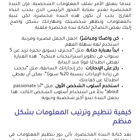
عندما يتعلق الأمر بملف المعلومات الشخصية، فإن النبذة
المختصرة تعتبر بمثابة المحور الرئيسي الذي يجذب انتباه
القارئ. يجب أن تكون هذه النبذة مختصرة، لكن غنية
بالمعلومات وتظهر شخصيتك ومهاراتك بشكل واضح.
إليك بعض النصائح لكتابة نبذة مختصرة ملفتة:
كن واضحًا ومباشرًا
: اجعل الجمل قصيرة ومرتبة.
استخدم لغة سهلة الفهم.
ابدأ بعبارة جذابة
: مثل “محترف تسويق بخبرة تزيد عن 5
سنوات في تطوير استراتيجيات مبتكرة”. هذه العبارة
تعطي انطباعًا قويًا منذ البداية.
ركز على الإنجازات
: ذكر إنجازاتك السابقة، مثل “نجحت
في زيادة الإيرادات بنسبة 20% سنويًا”، يمكن أن يعطي
انطباعًا عن كفاءتك.
استخدم أسلوب الشخص الأول
: مثل “أنا passionate
about” بدلاً من استخدام أسلوب الشخص الثالث. هذا
يجعل النبذة تبدو أكثر شخصية وحيوية.
كيفية تنظيم وترتيب المعلومات بشكل
منظم
بعد كتابة النبذة المختصرة، يأتي دور تنظيم المعلومات في