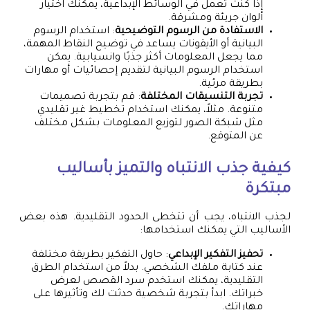
إذا كنت تعمل في الوسائط الإبداعية، يمكنك اختيار
ألوان جريئة ومشرقة.
الاستفادة من الرسوم التوضيحية
: استخدام الرسوم
البيانية أو الأيقونات يساعد في توضيح النقاط المهمة،
مما يجعل المعلومات أكثر جذبًا وانسيابية. يمكن
استخدام الرسوم البيانية لتقديم إحصائيات أو مهارات
بطريقة مرئية.
تجربة التنسيقات المختلفة
: قم بتجربة تصميمات
متنوعة. مثلاً، يمكنك استخدام تخطيط غير تقليدي
مثل شبكة الصور لتوزيع المعلومات بشكل مختلف
عن المتوقع.
كيفية جذب الانتباه والتميز بأساليب
مبتكرة
لجذب الانتباه، يجب أن تتخطى الحدود التقليدية. هذه بعض
الأساليب التي يمكنك استخدامها:
تحفيز التفكير الإبداعي
: حاول التفكير بطريقة مختلفة
عند كتابة ملفك الشخصي. بدلاً من استخدام الطرق
التقليدية، يمكنك استخدم سرد القصص لعرض
خبراتك. ابدأ بتجربة شخصية حدثت لك وتأثيرها على
مهاراتك.