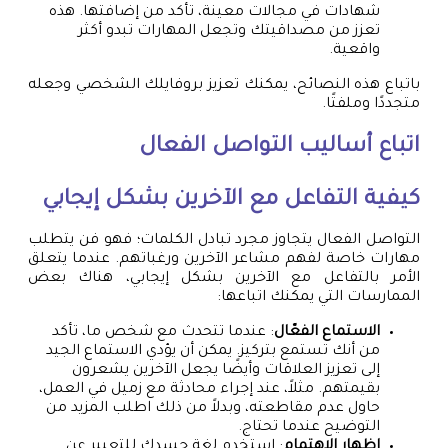
شهادات في مجالات معينة، تأكد من إضافتها. هذه
تعزز من مصداقيتك وتجعل المهارات تبدو أكثر
واقعية.
باتباع هذه النصائح، يمكنك تعزيز بروفايلك الشخصي وجعله
متجددًا وملفتًا.
اتباع أساليب التواصل الفعال
كيفية التفاعل مع الآخرين بشكل إيجابي
التواصل الفعال يتجاوز مجرد تبادل الكلمات؛ فهو فن يتطلب
مهارات خاصة لفهم مشاعر الآخرين ورغباتهم. عندما يتعلق
الأمر بالتفاعل مع الآخرين بشكل إيجابي، هناك بعض
الممارسات التي يمكنك اتباعها:
الاستماع الفعّال
: عندما تتحدث مع شخص ما، تأكد
من أنك تستمع بتركيز. يمكن أن يؤدي الاستماع الجيد
إلى تعزيز العلاقات وأيضًا يجعل الآخرين يشعرون
بقيمتهم. مثلاً، عند إجراء محادثة مع زميل في العمل،
حاول عدم مقاطعته، وبدلاً من ذلك اطلب المزيد من
التوضيح عندما تحتاج.
إظهار الاهتمام
: استخدم لغة جسدك للتعبير عن