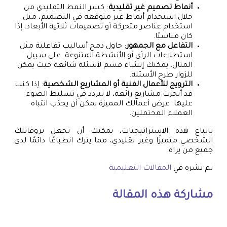
أنماط تصميم غير تقليدية
: كسر النمط التقليدي من
خلال استخدام أنماط غير متوقعة في التصميم، مثل
استخدام عناصر متحركة أو تصميمات ثلاثية الأبعاد، إذا
كان مناسبًا.
التفاعل مع الجمهور
: حاول دمج أساليب تفاعلية مثل
استطلاعات الرأي أو الأنشطة المتنوعة. على سبيل
المثال، يمكنك إنشاء قسم لأسئلة شائعة حيث يمكن
للزوار طرح الأسئلة.
الترويج للأعمال الفنية أو المشاريع الشخصية
: إذا كنت
قد أنجزت مشاريع رائعة، لا تتردد في تسليط الضوء
عليها. عرض أعمالك المميزة يمكن أن يجذب انتباه
العملاء المحتملين.
باتباع هذه الاستراتيجيات، يمكنك أن تجعل بروفايلك
الشخصي متميزًا وغير تقليدي، مما يترك انطباعًا دائمًا لدى
جميع من يراه.
تم نشره في
المقالات التعليمية
مشاركة هذه المقالة