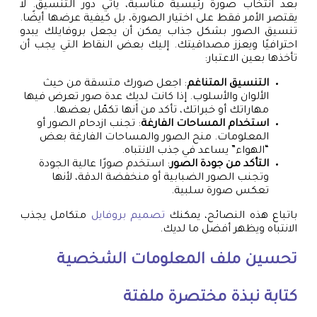
بعد انتخاب صورة رئيسية مناسبة، يأتي دور التنسيق. لا
يقتصر الأمر فقط على اختيار الصورة، بل كيفية عرضها أيضًا.
تنسيق الصور بشكل جذاب يمكن أن يجعل بروفايلك يبدو
احترافيًا ويعزز مصداقيتك. إليك بعض النقاط التي يجب أن
تأخذها بعين الاعتبار:
التنسيق المتناغم
: اجعل صورك متسقة من حيث
الألوان والأسلوب. إذا كانت لديك عدة صور تعرض فيها
مهاراتك أو خبراتك، تأكد من أنها تكمّل بعضها.
استخدام المساحات الفارغة
: تجنب ازدحام الصور أو
المعلومات. منح الصور والمساحات الفارغة بعض
“الهواء” يساعد في جذب الانتباه.
التأكد من جودة الصور
: استخدم صورًا عالية الجودة
وتجنب الصور الضبابية أو منخفضة الدقة، لأنها
تعكس صورة سلبية.
باتباع هذه النصائح، يمكنك
تصميم بروفايل
متكامل يجذب
الانتباه ويظهر أفضل ما لديك.
تحسين ملف المعلومات الشخصية
كتابة نبذة مختصرة ملفتة