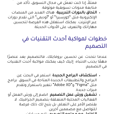
فمثلاً، إذا كنت تعمل في مجال التسويق، تأكد من
متابعة مدونات تسويقية موثوقة.
التحاق بالدورات التدريبية
: هناك العديد من المنصات
الإلكترونية مثل “كورسيرا” أو “أوديمي” التي تقدم دورات
عبر الإنترنت. يمكنك استغلال هذه الفرصة لتحسين
مهاراتك والتعرف على الأدوات الحديثة.
خطوات لمواكبة أحدث التقنيات في
التصميم
عندما نتحدث عن تحسين بروفايلك، فالتصميم يعد عنصرًا
مهمًا يجذب الانتباه. إليك كيف يمكنك مواكبة أحدث التقنيات
في التصميم:
استكشاف البرامج الجديدة
: استمر في البحث عن
البرامج والتطبيقات الجديدة المتاحة في السوق. برامج
مثل “Figma” و”Adobe XD” تتغير باستمرار وتقدم
ميزات جديدة.
تشغيل ورش عمل التصميم
: انضم إلى ورش العمل أو
الفعاليات المحلية المتعلقة بتصميم الجرافيك. لا
يقتصر الأمر على التعلم، بل يتيح لك ذلك فرصة
للتواصل مع مصممين آخرين.