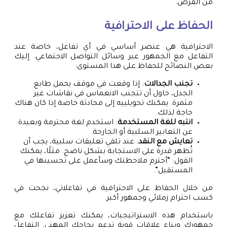
من الفرص.
الحفاظ على الاحترافية
الاحترافية هي عنصر أساسي في أي تفاعل، خاصة عند
التفاعل مع الجمهور عبر وسائل التواصل الاجتماعي. إليك
بعض النصائح للحفاظ على هذا المستوى:
تجنب الجدالات
: إذا وقعت في موقف يحمل طابع
الجدل، حاول أن تتجنب الانغماس في نقاشات غير
مثمرة. يمكنك تحويلييه إلى محادثة خاصة إذا كان هناك
حاجة لذلك.
انتبه للغة المستخدمة
: استخدم لغة محترمة وبعيدة
عن التعابير السلبية أو الجارحة.
تعايش مع النقد
: عند تلقي تعليقات سلبية، يجب أن
تُظهر قدرة على الاستجابة بشكل ناضج. مثلًا، يمكنك
القول: “أحترم ملاحظتك وسأعمل على تحسينها في
المستقبل”.
من خلال الحفاظ على الاحترافية في تفاعلاتي، نجحت في
كسب احترام زملائي وجمهور أكبر.
باستخدام هذه الاستراتيجيات، يمكنك تعزيز تفاعلك مع
جمهورك وبناء علاقات قوية تدعم نجاحك المهني. التفاعل