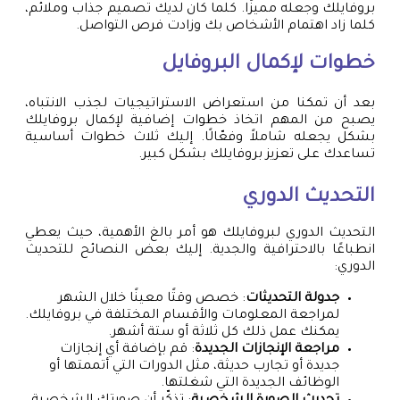
بروفايلك وجعله مميزًا. كلما كان لديك تصميم جذاب وملائم،
كلما زاد اهتمام الأشخاص بك وزادت فرص التواصل.
خطوات لإكمال البروفايل
بعد أن تمكنا من استعراض الاستراتيجيات لجذب الانتباه،
يصبح من المهم اتخاذ خطوات إضافية لإكمال بروفايلك
بشكل يجعله شاملاً وفعّالًا. إليك ثلاث خطوات أساسية
تساعدك على تعزيز بروفايلك بشكل كبير.
التحديث الدوري
التحديث الدوري لبروفايلك هو أمر بالغ الأهمية، حيث يعطي
انطباعًا بالاحترافية والجدية. إليك بعض النصائح للتحديث
الدوري:
جدولة التحديثات
: خصص وقتًا معينًا خلال الشهر
لمراجعة المعلومات والأقسام المختلفة في بروفايلك.
يمكنك عمل ذلك كل ثلاثة أو ستة أشهر.
مراجعة الإنجازات الجديدة
: قم بإضافة أي إنجازات
جديدة أو تجارب حديثة، مثل الدورات التي أتممتها أو
الوظائف الجديدة التي شغلتها.