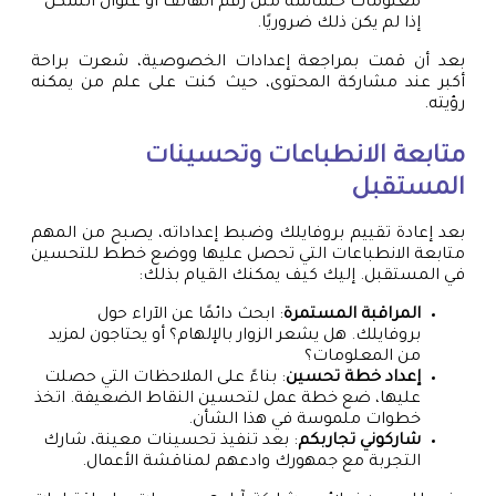
معلومات حساسة مثل رقم الهاتف أو عنوان السكن
إذا لم يكن ذلك ضروريًا.
بعد أن قمت بمراجعة إعدادات الخصوصية، شعرت براحة
أكبر عند مشاركة المحتوى، حيث كنت على علم من يمكنه
رؤيته.
متابعة الانطباعات وتحسينات
المستقبل
بعد إعادة تقييم بروفايلك وضبط إعداداته، يصبح من المهم
متابعة الانطباعات التي تحصل عليها ووضع خطط للتحسين
في المستقبل. إليك كيف يمكنك القيام بذلك:
المراقبة المستمرة
: ابحث دائمًا عن الآراء حول
بروفايلك. هل يشعر الزوار بالإلهام؟ أو يحتاجون لمزيد
من المعلومات؟
إعداد خطة تحسين
: بناءً على الملاحظات التي حصلت
عليها، ضع خطة عمل لتحسين النقاط الضعيفة. اتخذ
خطوات ملموسة في هذا الشأن.
شاركوني تجاربكم
: بعد تنفيذ تحسينات معينة، شارك
التجربة مع جمهورك وادعهم لمناقشة الأعمال.