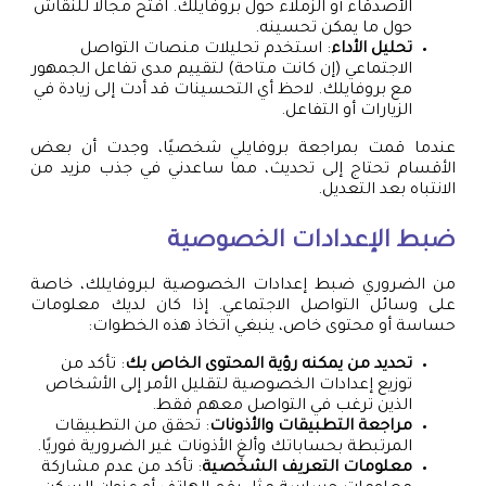
الأصدقاء أو الزملاء حول بروفايلك. افتح مجالاً للنقاش
حول ما يمكن تحسينه.
تحليل الأداء
: استخدم تحليلات منصات التواصل
الاجتماعي (إن كانت متاحة) لتقييم مدى تفاعل الجمهور
مع بروفايلك. لاحظ أي التحسينات قد أدت إلى زيادة في
الزيارات أو التفاعل.
عندما قمت بمراجعة بروفايلي شخصيًا، وجدت أن بعض
الأقسام تحتاج إلى تحديث، مما ساعدني في جذب مزيد من
الانتباه بعد التعديل.
ضبط الإعدادات الخصوصية
من الضروري ضبط إعدادات الخصوصية لبروفايلك، خاصة
على وسائل التواصل الاجتماعي. إذا كان لديك معلومات
حساسة أو محتوى خاص، ينبغي اتخاذ هذه الخطوات:
تحديد من يمكنه رؤية المحتوى الخاص بك
: تأكد من
توزيع إعدادات الخصوصية لتقليل الأمر إلى الأشخاص
الذين ترغب في التواصل معهم فقط.
مراجعة التطبيقات والأذونات
: تحقق من التطبيقات
المرتبطة بحساباتك وألغِ الأذونات غير الضرورية فوريًا.
معلومات التعريف الشخصية
: تأكد من عدم مشاركة