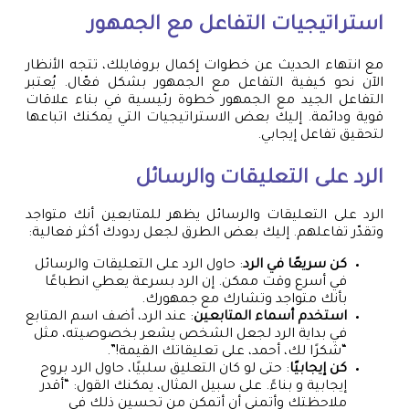
استراتيجيات التفاعل مع الجمهور
مع انتهاء الحديث عن خطوات إكمال بروفايلك، تتجه الأنظار
الآن نحو كيفية التفاعل مع الجمهور بشكل فعّال. يُعتبر
التفاعل الجيد مع الجمهور خطوة رئيسية في بناء علاقات
قوية ودائمة. إليك بعض الاستراتيجيات التي يمكنك اتباعها
لتحقيق تفاعل إيجابي.
الرد على التعليقات والرسائل
الرد على التعليقات والرسائل يظهر للمتابعين أنك متواجد
وتقدّر تفاعلهم. إليك بعض الطرق لجعل ردودك أكثر فعالية:
كن سريعًا في الرد
: حاول الرد على التعليقات والرسائل
في أسرع وقت ممكن. إن الرد بسرعة يعطي انطباعًا
بأنك متواجد وتشارك مع جمهورك.
استخدم أسماء المتابعين
: عند الرد، أضف اسم المتابع
في بداية الرد لجعل الشخص يشعر بخصوصيته، مثل
“شكرًا لك، أحمد، على تعليقاتك القيمة!”.
كن إيجابيًا
: حتى لو كان التعليق سلبيًا، حاول الرد بروح
إيجابية و بناءً. على سبيل المثال، يمكنك القول: “أقدر
ملاحظتك وأتمنى أن أتمكن من تحسين ذلك في