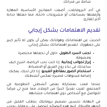
شاملاً عن قدراتك.
في أحد البروفايلات، أضفت المفاتيح الأساسية المهارة
وأرفقتها بمسابقات أو مشروعات ناجحة، مما جعلها جذابة
أكثر للقارئ.
تقديم الاهتمامات بشكل إيجابي
الحديث عن اهتماماتك وهواياتك يمكن أن يكون له تأثير كبير
على جمهورك. لتقديم اهتماماتك بشكل إيجابي:
تجنب السرد الطويل
: حاول أن تجعلها مختصرة
ومشوقة.
إبراز لجوانب إيجابية
: إذا كنت تحب الرياضة، اشرح كيف
ساعدتك في بناء روح الفريق أو الانضباط.
استخدام الصور بمقاطع الفيديو
: إذا كان لديك، يمكنك
إضافة فيديوهات قصيرة تعكس أنشطتك.
عندما قمت بمشاركة بعض أنشطتي التطوعية في
المجتمع، لقيت تقديرًا كبيرًا من الزملاء، مما فتح لي فرصًا
للتواصل مع أشخاص ذوي اهتمامات مشابهة.
في النهاية، تحسين تصميم بروفايلك يتطلب القليل من
الجهد والابتكار. اتبع هذه النصائح لتحصل على بروفايل يجذب