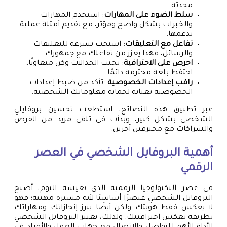
محدثة.
سلط الضوء على المهارات
: استخدم المهارات
والخبرات بشكل واضح ومؤثر، مع تقديم أمثلة عملية
تدعمها.
تفاعل مع التعليقات
: استجب بسرعة للتعليقات
والرسائل، فهذا يعزز من تفاعلك مع جمهورك.
احرص على الاحترافية
: تجنب الجدالات وكن متعاونًا،
احتفظ بلغة محترمة دائمًا.
راقب إعدادات الخصوصية
: تأكد من ضبط إعدادات
الخصوصية بعناية لحماية معلوماتك الشخصية.
عبر تطبيق هذه النصائح، استطعت تحسين بروفايلي
الشخصي بشكل كبير، وبدأت في تلقي مزيد من الفرص
والشراكات مع محترفين آخرين.
أهمية البروفايل الشخصي في العصر
الرقمي
في عصر التكنولوجيا الرقمية الذي نعيشه اليوم، أصبح
البروفايل الشخصي عنصرًا أساسيًا لأية مسيرة مهنية؛ فهو
لا يعكس فقط هويتك ولكن أيضًا يبرز إنجازاتك ومهاراتك
بطريقة تعكس احترافيتك. ولذلك، يعتبر البروفايل الشخصي