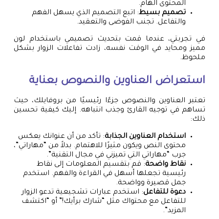
المحتوى الهام.
تصميم بسيط
: اتبع التصميم الذي يسهل الفهم
والتفاعل. تجنب الفوضى والتعقيد.
في تجربتي، عندما قمت بتحديث تصميمي باستخدام لون
مميز ومحايد في الوقت نفسه، زادت تفاعلات الزوار بشكل
ملحوظ.
استعراض العناوين والنصوص بعناية
تعتبر العناوين والنصوص جزءًا رئيسيًا من بروفايلك، حيث
تساهم في توجيه القارئ وجذب انتباهه. إليك كيفية تحسين
ذلك:
استخدام العناوين الجذابة
: تأكد من أن عنوانك يعكس
محتوى النص ويكون مثيرًا للاهتمام. بدلاً من “مهاراتي”،
جرب “مهاراتي التي تميزني في مجال التقنية”.
نقاط واضحة
: قم بتقسيم المعلومات إلى نقاط
رئيسية تجعلها أسهل في القراءة والفهم. استخدم
جمل قصيرة وواضحة.
دعوة للتفاعل
: استخدم عبارات تشجيعية تدعو الزوار
للتفاعل مع محتواك مثل “شارك برأيك!” أو “اكتشف
المزيد”.