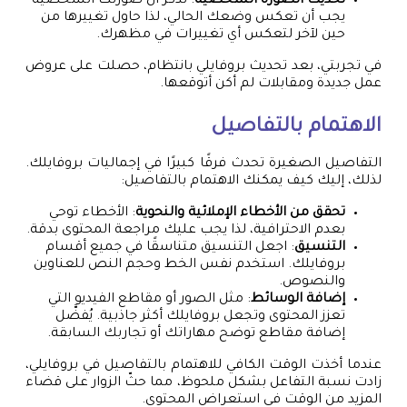
تحديث الصورة الشخصية
: تذكّر أن صورتك الشخصية
يجب أن تعكس وضعك الحالي، لذا حاول تغييرها من
حين لآخر لتعكس أي تغييرات في مظهرك.
في تجربتي، بعد تحديث بروفايلي بانتظام، حصلت على عروض
عمل جديدة ومقابلات لم أكن أتوقعها.
الاهتمام بالتفاصيل
التفاصيل الصغيرة تحدث فرقًا كبيرًا في إجماليات بروفايلك.
لذلك، إليك كيف يمكنك الاهتمام بالتفاصيل:
تحقق من الأخطاء الإملائية والنحوية
: الأخطاء توحي
بعدم الاحترافية، لذا يجب عليك مراجعة المحتوى بدقة.
التنسيق
: اجعل التنسيق متناسقًا في جميع أقسام
بروفايلك. استخدم نفس الخط وحجم النص للعناوين
والنصوص.
إضافة الوسائط
: مثل الصور أو مقاطع الفيديو التي
تعزز المحتوى وتجعل بروفايلك أكثر جاذبية. يُفضَّل
إضافة مقاطع توضح مهاراتك أو تجاربك السابقة.
عندما أخذت الوقت الكافي للاهتمام بالتفاصيل في بروفايلي،
زادت نسبة التفاعل بشكل ملحوظ، مما حثّ الزوار على قضاء
المزيد من الوقت في استعراض المحتوى.