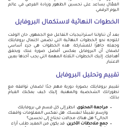
الفعّال يساعد على تحسين الظهور وزيادة الفرص في عالم
اليوم الرقمي.
الخطوات النهائية لاستكمال البروفايل
بعد أن تناولنا استراتيجيات التفاعل مع الجمهور، حان الوقت
للتوجه نحو الخطوات النهائية التي تضمن اكتمال بروفايلك
وجعله جاهزًا للمشاركة. هذه الخطوات هي جزء أساسي
لضمان أن البروفايل يعكس أفضل صورة عنك ويحقق
أهدافك. إليك الخطوات الثلاثة المهمة التي يجب أخذها بعين
الاعتبار.
تقييم وتحليل البروفايل
تقييم بروفايلك بصورة دورية مهم جدًا لضمان توافقه مع
تطوراتك الشخصية والمهنية. إليك كيف يمكنك القيام
بذلك:
مراجعة المحتوى
: انظر إلى كل قسم في بروفايلك
وارسم تقييمًا لنفسك. هل تعكس المعلومات واقعك
الحالي؟ هل هناك مجالات تحتاج إلى تحسين؟
جمع ملاحظات الآخرين
: قد يكون من المفيد طلب آراء