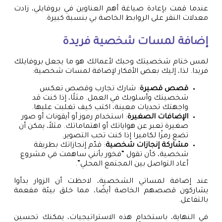
عندما قمت بإعادة صياغة أهم العناوين في بروفايلي، زادت
معدلات النقر على الروابط الخاصة بي بنسبة كبيرة.
إضافة لمسات شخصية فريدة
لمس ختام شخصيتك وحبك لأعمالك هو ما يجعل بروفايلك
فريدا. لذا، إليك بعض الأفكار لإضافة لمسات شخصية:
قصص قصيرة
: شارك تجارب وقصص تعكس
شخصيتك وأسلوبك في العمل. مثلًا، إذا كنت قد
واجهتك تحديات معينة، اكتب كيف تغلبت عليها.
الإضافات الصغيرة
: استخدام رموز أو أيقونات أو صور
صغيرة تعبر عن هواياتك أو اهتماماتك. مثلاً، يمكن أن
تضع رمزًا لكاميرا إذا كنت تحب التصوير.
مشاركة إنجازات شخصية
: قدّم إنجازاتك بطريقة
شخصية، كأن تقول “فخور بأنني ساهمت في مشروع
أعاد التواصل بين المجتمع المحلي”.
عند إضافة لمساتي الشخصية، لاحظت أن الزوار بدأوا
يشاركون قصصهم الخاصة أيضًا، مما خلق بيئة مفعمة
بالتفاعل.
في النهاية، باستخدام هذه الاستراتيجيات، يمكنك تحسين