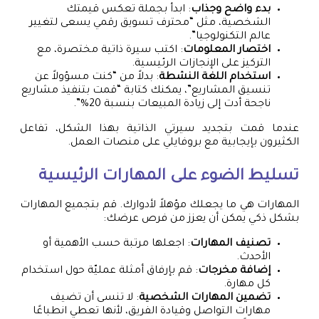
بدء واضح وجذاب
: ابدأ بجملة تعكس قيمتك
الشخصية، مثل “محترف تسويق رقمي يسعى لتغيير
عالم التكنولوجيا”.
اختصار المعلومات
: اكتب سيرة ذاتية مختصرة، مع
التركيز على الإنجازات الرئيسية.
استخدام اللغة النشطة
: بدلاً من “كنت مسؤولاً عن
تنسيق المشاريع”، يمكنك كتابة “قمت بتنفيذ مشاريع
ناجحة أدت إلى زيادة المبيعات بنسبة 20%”.
عندما قمت بتجديد سيرتي الذاتية بهذا الشكل، تفاعل
الكثيرون بإيجابية مع بروفايلي على منصات العمل.
تسليط الضوء على المهارات الرئيسية
المهارات هي ما يجعلك مؤهلاً لأدوارك. قم بتجميع المهارات
بشكل ذكي يمكن أن يعزز من فرص عرضك:
تصنيف المهارات
: اجعلها مرتبة حسب الأهمية أو
الأحدث.
إضافة مخرجات
: قم بإرفاق أمثلة عمليّة حول استخدام
كل مهارة.
تضمين المهارات الشخصية
: لا تنسى أن تضيف
مهارات التواصل وقيادة الفريق، لأنها تعطي انطباعًا