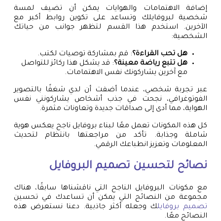
إضافة الاهتمامات والهوايات يمكن أن تضيف لمسة
شخصية لبروفايلك وتساعد على تكوين روابط أكبر مع
الآخرين. استخدم هذا القسم لتظهر جوانب من حياتك
الشخصية:
هل تحب القراءة؟
: قم بمشاركة توصيات لكتب.
هل تتبع رياضة معينة؟
: قد يشكل هذا ركائز للتواصل
مع آخرين يشاركونك نفس الاهتمامات.
عبر تجربة شخصي، عندما أضفت أن لدي شغفًا بالتصوير
الفوتوغرافي، نجحت في جذب أشخاص يشاركونني نفس
الهواية، مما أدى إلى صداقات جديدة وتعاونات مثمرة.
كل هذه المكونات تعمل معًا لبناء بروفايل ناجح يعكس هوية
شاملة وجذابة. تأكد من مراجعتها بانتظام لتحديث
المعلومات وتعزيز انطباعك الرقمي.
نصائح لتحسين تصميم البروفايل
مع مكونات البروفايل الناجح التي ناقشناها سابقًا، هناك
مجموعة من النصائح التي يمكن أن تساعدك في تحسين
تصميم بروفايل
ك وجعله أكثر جاذبية. دعنا نستعرض هذه
النصائح معًا.