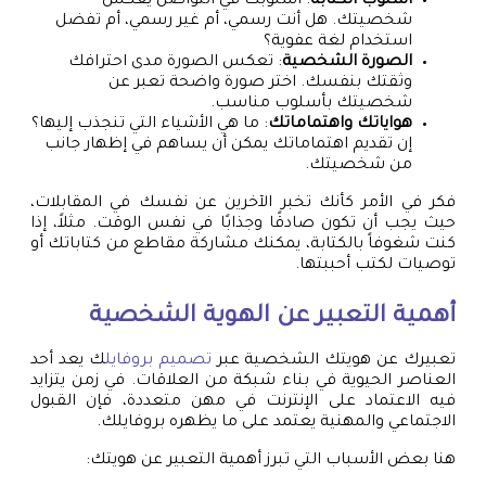
أسلوب الكتابة
: أسلوبك في التواصل يعكس
شخصيتك. هل أنت رسمي، أم غير رسمي، أم تفضل
استخدام لغة عفوية؟
الصورة الشخصية
: تعكس الصورة مدى احترافك
وثقتك بنفسك. اختر صورة واضحة تعبر عن
شخصيتك بأسلوب مناسب.
هواياتك واهتماماتك
: ما هي الأشياء التي تنجذب إليها؟
إن تقديم اهتماماتك يمكن أن يساهم في إظهار جانب
من شخصيتك.
فكر في الأمر كأنك تخبر الآخرين عن نفسك في المقابلات،
حيث يجب أن تكون صادقًا وجذابًا في نفس الوقت. مثلاً، إذا
كنت شغوفاً بالكتابة، يمكنك مشاركة مقاطع من كتاباتك أو
توصيات لكتب أحببتها.
أهمية التعبير عن الهوية الشخصية
تعبيرك عن هويتك الشخصية عبر
تصميم بروفايل
ك يعد أحد
العناصر الحيوية في بناء شبكة من العلاقات. في زمن يتزايد
فيه الاعتماد على الإنترنت في مهن متعددة، فإن القبول
الاجتماعي والمهنية يعتمد على ما يظهره بروفايلك.
هنا بعض الأسباب التي تبرز أهمية التعبير عن هويتك: