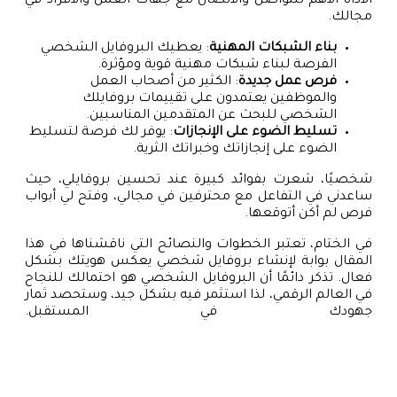
الأداة الأهم للتواصل والاتصال مع جهات العمل والأفراد في
مجالك.
بناء الشبكات المهنية
: يعطيك البروفايل الشخصي
الفرصة لبناء شبكات مهنية قوية ومؤثرة.
فرص عمل جديدة
: الكثير من أصحاب العمل
والموظفين يعتمدون على تقييمات بروفايلك
الشخصي للبحث عن المتقدمين المناسبين.
تسليط الضوء على الإنجازات
: يوفر لك فرصة لتسليط
الضوء على إنجازاتك وخبراتك الثرية.
شخصيًا، شعرت بفوائد كبيرة عند تحسين بروفايلي، حيث
ساعدني في التفاعل مع محترفين في مجالي، وفتح لي أبواب
فرص لم أكن أتوقعها.
في الختام، تعتبر الخطوات والنصائح التي ناقشناها في هذا
المقال بوابة لإنشاء بروفايل شخصي يعكس هويتك بشكل
فعال. تذكر دائمًا أن البروفايل الشخصي هو احتمالك للنجاح
في العالم الرقمي، لذا استثمر فيه بشكل جيد، وستحصد ثمار
جهودك في المستقبل.