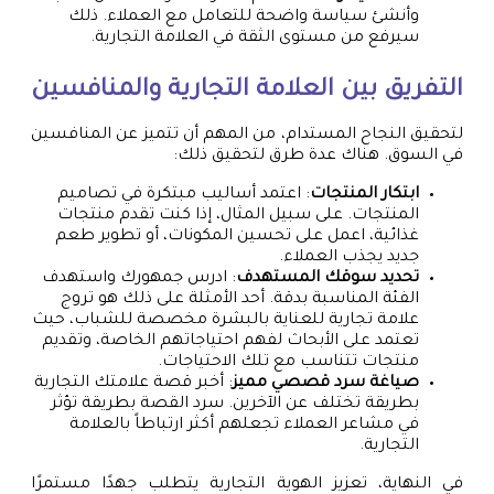
وأنشئ سياسة واضحة للتعامل مع العملاء. ذلك
سيرفع من مستوى الثقة في العلامة التجارية.
التفريق بين العلامة التجارية والمنافسين
لتحقيق النجاح المستدام، من المهم أن تتميز عن المنافسين
في السوق. هناك عدة طرق لتحقيق ذلك:
ابتكار المنتجات
: اعتمد أساليب مبتكرة في تصاميم
المنتجات. على سبيل المثال، إذا كنت تقدم منتجات
غذائية، اعمل على تحسين المكونات، أو تطوير طعم
جديد يجذب العملاء.
تحديد سوقك المستهدف
: ادرس جمهورك واستهدف
الفئة المناسبة بدقة. أحد الأمثلة على ذلك هو تروج
علامة تجارية للعناية بالبشرة مخصصة للشباب، حيث
تعتمد على الأبحاث لفهم احتياجاتهم الخاصة، وتقديم
منتجات تتناسب مع تلك الاحتياجات.
صياغة سرد قصصي مميز
: أخبر قصة علامتك التجارية
بطريقة تختلف عن الآخرين. سرد القصة بطريقة تؤثر
في مشاعر العملاء تجعلهم أكثر ارتباطاً بالعلامة
التجارية.
في النهاية، تعزيز الهوية التجارية يتطلب جهدًا مستمرًا