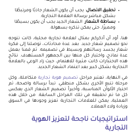
تحقيق الاتصال
: يجب أن يكون الشعار جاذبًا ومرتبطًا
بشكل مباشر برسالة العلامة التجارية.
بساطة الشعار
: الشعار الجيد يجب أن يكون بسيطًا
ومميزًا، حتى يمكن تذكره بسهولة.
هنا، أود أن أذكركم بمثال لعلامة تجارية محلية، كانت تتوجه
نحو تصميم شعار جديد. بعد عدة محادثات، توصلنا إلى فكرة
شعار يجسد رسالتهم وبسيط في تصميمه. ثم قمنا بعمل
عدة نماذج، واختبار كل منها بين الجمهور المستهدف. نتائج
هذه الاختبارات كانت مثيرة للاهتمام، حيث زاد الوعي بالعلامة
التجارية بشكل كبير بعد اعتماد الشعار الجديد.
في النهاية، تعتبر مراحل
تصميم هوية تجارية
متكاملة، وكل
مرحلة تتبع الأخرى بشكل منطقي. تبدأ برسالة واضحة، ثم
اختيار الألوان المناسبة، وأخيراً تصميم الشعار الذي يعكس
كل ما تم تحقيقه في تلك المراحل السابقة. من خلال هذه
العملية، يمكن للعلامات التجارية تعزيز وجودها في السوق
وزيادة ولاء العملاء.
استراتيجيات ناجحة لتعزيز الهوية
التجارية