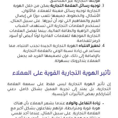
هويتها التجارية غير المتناسق.
توجيه رسائل العلامة التجارية
:يمكن من خلال الهوية
التجارية توجيه رسائل معينة للعملاء. فالألوان،
الأشكال، والخطوط، جميعها تلعب دورًا في إيصال
القيم والمفاهيم التي تود أن تُبرزها. على سبيل المثال،
تستخدم العلامات التجارية التي تستهدف الشباب
الألوان الزاهية والطاقة العالية، بينما تفضل العلامات
التجارية الموجهة للعلامات الفاخرة لونًا أبيض أو أسود
كرمز للفخامة.
تحفيز الانتباه
:الهوية التجارية الجيدة تجذب الانتباه، مما
يساعد في زيادة نسبة الوعي بالعلامة التجارية.
بالإضافة إلى ذلك، فإن تصميمها الفريد قد يجعل
العملاء يتذكرونك بسهولة.
تأثير الهوية التجارية القوية على العملاء
إن تأثير الهوية التجارية ليس فقط على سمعة العلامة
التجارية، بل يمتد إلى تجربة العميل بشكل كامل. دعني
أشارككم بعض التأثيرات الرئيسية:
زيادة التفاعل والولاء
:عندما يشعر العملاء بأن هناك
هوية قوية ومترابطة، فإنهم يتفاعلون بشكل أكبر مع
العلامة التجارية. على سبيل المثال، عندما أجد نفسي