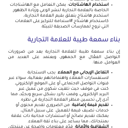
استخدام الهاشتاجات
: يمكن التعامل مع الهاشتاجات
الخاصة بالعلامة التجارية لنشر الوعي وزيادة الظهور.
استخدم هاشتاج يتعلق بقيم العلامة التجارية،
كاستخدام هاشتاج #استدامة للتركيز على العلامات
التي تروج لممارسات الصديقة للبيئة.
بناء سمعة طيبة للعلامة التجارية
إن بناء سمعة طيبة للعلامة التجارية يعد من ضروريات
التواصل الفعّال مع الجمهور، ويعتمد على العديد من
العوامل، منها:
التفاعل الإيجابي مع العملاء
: يجب الاستجابة
لاستفسارات العملاء واهتماماتهم بفعالية، سواء عبر
قنوات التواصل الاجتماعي أو على الموقع الإلكتروني.
كنت في موقف حيث تلقيت شكوى من عميل عبر
البريد الإلكتروني، وقمت بالرد بشكل سريع وبجيّد، مما
أدى إلى تحسين منظر العلامة التجارية في نظره.
تقديم قيمة إضافية
: من الضروري تقديم محتوى أو
خدمات تضيف قيمة للعميل. على سبيل المثال،
يمكنك تقديم نصائح أو استشارات مجانية ذات علاقة
بمنتجاتك، مما يساعد على بناء ثقة العملاء.
الشفافية والأمانة
: قدّم معلومات واضحة عن منتجك،