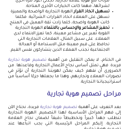
مرتاحًا مع هوية علامة تجارية، تجدني أعود مرة أخرى
لشرائها، مهما كانت الخيارات الأخرى المتاحة.
تسهيل اتخاذ القرار
:الهوية التجارية الواضحة والمميزة
تسهل على العملاء اتخاذ القرارات الشرائية. فكلما
كانت الهوية واضحة، كلما زادت ثقة العميل في المنتج.
تحفيز المشاعر والإحساس بالانتماء
:الهوية التجارية
القوية تُعبر عن مشاعر معينة، كما تعزز الانتماء لدى
العملاء. على سبيل المثال، العلامات التجارية التي
تحافظ على قيم معينة مثل الاستدامة أو العدالة
الاجتماعية تجذب العملاء الذين يتشاركون نفس القيم.
في الختام، لا يمكن التقليل من أهمية
تصميم هوية تجارية
فريدة. فهي تمثل أساس نجاح الأعمال التجارية وقاعدتها. من
الضروري أن نفهم كيف يمكن لهويتنا التجارية أن تؤثر في
تصورات العملاء وتجاربهم، وهذا ما يجعلها جزءًا أساسياً من
استراتيجياتنا التجارية.
مراحل
تصميم هوية تجارية
بعد التعرف على أهمية
تصميم هوية تجارية
فريدة، نحتاج الآن
إلى فهم المراحل الأساسية لهذا التصميم. الهوية التجارية
تتطلب جهداً كبيراً وتخطيطاً دقيقاً لضمان نجاح العلامة
التجارية. إليكم المراحل الرئيسية التي يجب اتباعها عند