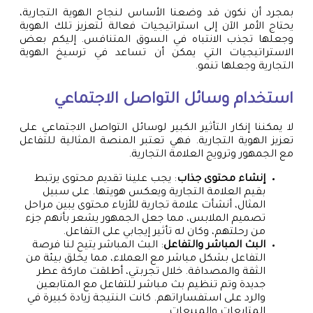
بمجرد أن نكون قد وضعنا الأساس لنجاح الهوية التجارية،
يحتاج الأمر الآن إلى استراتيجيات فعالة لتعزيز تلك الهوية
وجعلها تجذب الانتباه في السوق المتنافس. إليكم بعض
الاستراتيجيات التي يمكن أن تساعد في ترسيخ الهوية
التجارية وجعلها تنمو.
استخدام وسائل التواصل الاجتماعي
لا يمكننا إنكار التأثير الكبير لوسائل التواصل الاجتماعي على
تعزيز الهوية التجارية. فهي تعتبر المنصة المثالية للتفاعل
مع الجمهور وترويج العلامة التجارية.
إنشاء محتوى جذاب
: يجب علينا تقديم محتوى يرتبط
بقيم العلامة التجارية ويعكس هويتها. على سبيل
المثال، أنشأت علامة تجارية للأزياء محتوى يبين مراحل
تصميم الملابس، مما جعل الجمهور يشعر بأنهم جزء
من رحلتهم، وكان له تأثير إيجابي على التفاعل.
البث المباشر والتفاعل
: البث المباشر يتيح لنا فرصة
التفاعل بشكل مباشر مع العملاء، مما يخلق بيئة من
الثقة والمصداقة. خلال تجربتي، أطلقت ماركة عطر
جديدة وتم تنظيم بث مباشر للتفاعل مع المتابعين
والرد على استفساراتهم. كانت النتيجة زيادة كبيرة في
المتابعات والمبيعات.