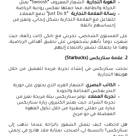
الهوية التجارية
: الشعار المعروف “Swoosh” يمثل
الحركة والطاقة، مما جعلها تعكس روحية الرياضة.
رسالة العلامة التجارية
: “Just Do It” تدفع العملاء
للتفاعل مع العلامة التجارية بشكل إيجابي، وتعزز من
إحساسهم بالثقة.
على المستوى الشخصي، تجربتي مع نايكي كانت رائعة، حيث
شعرت دوماً بأنهم يشجعونني على تحقيق أهدافي الرياضية،
وهذا ما يجعلك تشعر بالانتماء إليهم.
2. علامة ستاربكس (Starbucks)
:
نجحت ستاربكس في إنشاء تجربة فريدة للعميل من خلال
هويتها التجارية.
الكاتب البصري
: الشعار الفريد الذي يحتوي على حورية
البحر يعكس الفخامة والجودة.
تجربة العملاء
: توفر ستاربكس بيئة مريحة تعزز من
تجربة الشراء، حيث يعتبر الكثيرون زيارة ستاربكس
عبارة عن حفلتي صغيرة من خلال تناول القهوة
المفضلة في جو مريح.
هل لاحظت كيف يتمثل الشعور بالراحة عندما تذهب إلى
ستاربكس؟ بالنسبة لي، أصبحت بمثابة ملاذ هادئ في زحمتي