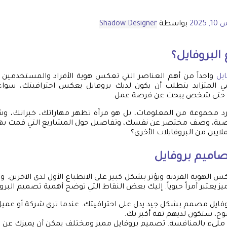
 2025
بواسطة
Shadow Designer
البروفايل؟
يل
واحداً من أهم العناصر التي تعكس هوية الأفراد والمستخدمين 
مي المتزايد يتطلب أن يكون لديك بروفايل يعكس احترافيتك، سو
 حتى شخص يبحث عن فرصة عمل.
د مجموعة من المعلومات، بل هو مرآة تظهر مهاراتك، خبراتك، 
، وصف مختصر عن نفسك، وتفاصيل حول المشاريع التي قمت بها
ملايين من البروفايلات الأخرى؟
صاميم بروفايل
 الهوية الفردية ويؤثر بشكل كبير على الانطباع الأول لدى الآخرين. و
 يعتبر أمراً حيوياً. إليك بعض النقاط التي توضح أهمية تصميم البروف
وفايل مصمم بشكل جيد يدل على احترافيتك. عندما ترى شركة أو عم
 ستكون لديهم ثقة أكبر بك.
م مليء بالمنافسة. تصميم بروفايل مميز ومختلف يمكن أن يميزك عن ا