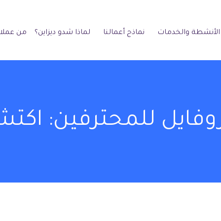
الأنشطة والخدمات
نماذج أعمالنا
لماذا شدو ديزاين؟
من عملائ
فايل للمحترفين: اكتش