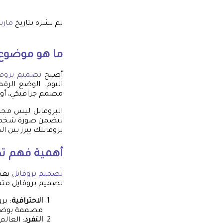
تم نشره بتاريخ
مارس 10,
ما هو موضوع 
أصبح
تصميم بروفا
اليوم. الوضع الرق
مصمم جرافيكي، أو
البروفايل ليس مجر
تتضمن صورة شخصية
بروفايلك يبرز بين ال
أهمية فهم
ت
تصميم بروفايل
يعكس
تصميم بروفايل متميز
الاحترافية
: بر
مصممة بوضوح،
التفرد
: العال