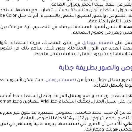
 يعبر عن الثقة، بينما الأحمر يرمز إلى الطاقة.
د
: حاول استخدام ألوان متناسقة بحيث لا تتضارب مع بعضها. استخدم
يار الألوان المتناغمة.
ضاء
: لا تنسى أهمية المساحة البيضاء في التصميم. ترك فراغات بين
لتنفس ويعزز من وضوح التصميم.
أعمل على
تصميم بروفايل
في إحدى المنصات، قررت استخدام الألوا
عت العديد من الألوان المتداخلة. بدون شك، ساهم ذلك في تشويش ا
متناسقة، ازدادت ردود الفعل الإيجابية بشكل ملحوظ.
ص والصور بطريقة جذابة
ور يشكل جزءاً لا يتجزأ من
تصميم بروفايل
، حيث يمكن لأسلوب الع
حاً وأسهل للقراءة.
ط
: استخدم نوع خط واضح وسهل القراءة. يفضل استخدام خط أساسي
لتجهيز العناوين. على سبيل 
أكد من أن حجم الخط مناسب. النصوص الصغيرة قد تكون غير مقروءة، ب
م يتراوح بين 12 إلى 14 نقطة للنصوص العادية.
الي
: تأكد من أن الصور التي تستخدمها بجودة عالية وتساهم في تعزي
تعكس هويتك ومهاراتك.