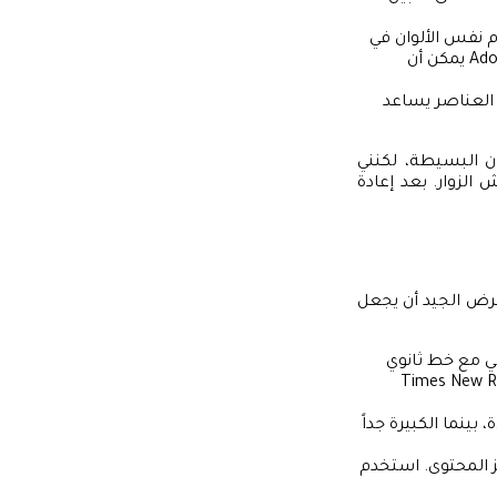
 نفس الألوان في
خلفية الصفحة، النصوص، والصور لتحقيق الشعور بالانسجام. أدوات مثل Adobe Color يمكن أن
 العناصر يساعد
ن البسيطة، لكنني
لزوار. بعد إعادة
رض الجيد أن يجعل
 مع خط ثانوي
المثال، يمكنك استخدام خط Arial للعناوين وخط Times New Roman
ينما الكبيرة جداً
ز المحتوى. استخدم