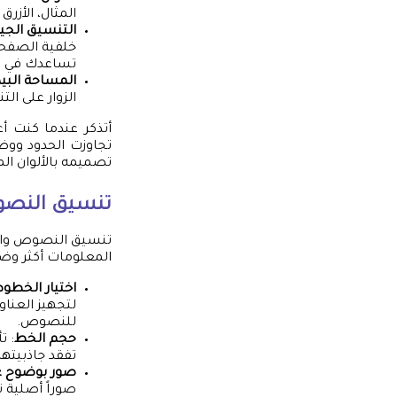
المثال، الأزرق
التنسيق الجي
تساعدك في اخت
المساحة البي
الزوار على ا
أتذكر عندما كنت 
تجاوزت الحدود ووض
تصميمه بالألوان ال
تنسيق النصو
تنسيق النصوص والص
المعلومات أكثر وضو
اختيار الخطو
للنصوص.
حجم الخط
: ت
تفقد جاذبيتها. يُنصح بحج
صور بوضوح ع
صوراً أصلية 