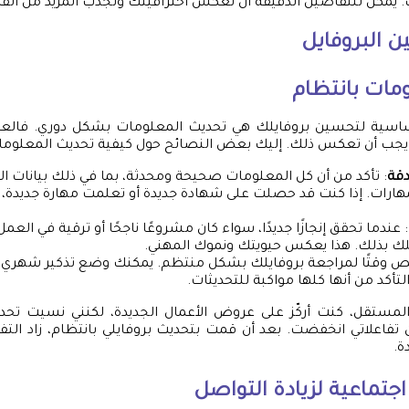
ك. يمكن للتفاصيل الدقيقة أن تعكس احترافيتك وتجذب المزيد من ال
 البروفايل
مات بانتظام
اسية لتحسين بروفايلك هي تحديث المعلومات بشكل دوري. فالعالم
يجب أن تعكس ذلك. إليك بعض النصائح حول كيفية تحديث المعلوم
دقة
: تأكد من أن كل المعلومات صحيحة ومحدثة، بما في ذلك بيانات ال
هارات. إذا كنت قد حصلت على شهادة جديدة أو تعلمت مهارة جديدة، ف
: عندما تحقق إنجازًا جديدًا، سواء كان مشروعًا ناجحًا أو ترقية في العم
لك بذلك. هذا يعكس حيويتك ونموك المهني.
 وقتًا لمراجعة بروفايلك بشكل منتظم. يمكنك وضع تذكير شهري 
تأكد من أنها كلها مواكبة للتحديثات.
لمستقل، كنت أركّز على عروض الأعمال الجديدة، لكنني نسيت تح
ن تفاعلاتي انخفضت. بعد أن قمت بتحديث بروفايلي بانتظام، زاد ال
ة.
جتماعية لزيادة التواصل