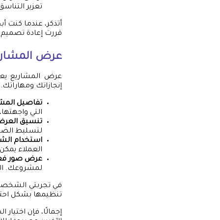
تعزير التناسق 
أتذكر، عندما كنت أ
قررت إعادة تصميم ب
عرض المشاري
عرض المشاريع يعد
إنجازاتك ومهاراتك.
تفاصيل المش
التي واجهتها، 
تنسيق العر
لتسليط الضوء
استخدام الش
العملاء يمكن
عرض صور فع
لمشروعك. الص
في تجربتي الشخصية،
تنظيمها بشكل احتر
إجمالًا، فإن اختيار