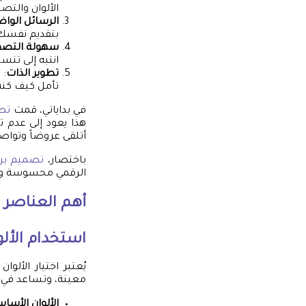
الألوان والت
الرسائل الوا
بتقديم نفسك ف
سهولة التص
انتبه إلى تن
تطوير الذات
: 
تأمل كيف كنت
في بداياتي، قمت
تص
هذا يعود إلى عدم 
أتلقى عروضاً وتواص
باختصار،
تصميم برو
الرقمي محسوسة ومر
أهم العناصر 
استخدام الأل
يُعتبر اختيار الأ
معينة، وتساعد في جذ
الألوان الأسا