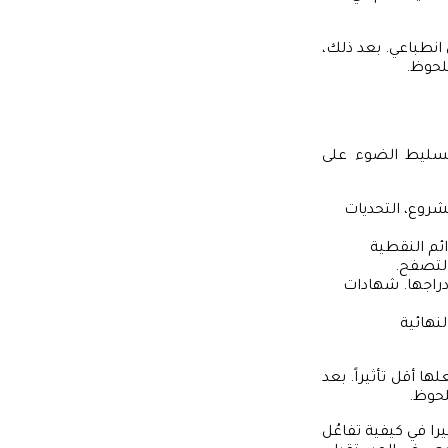
انطباعي. بعد ذلك،
لحوظ.
تسليط الضوء على
روع، التحديات
ئم النقطية
التصفح.
إدراجها. شهادات
نهائية
 أقل تأثيراً. بعد
لحوظ.
را في كيفية تفاعُل