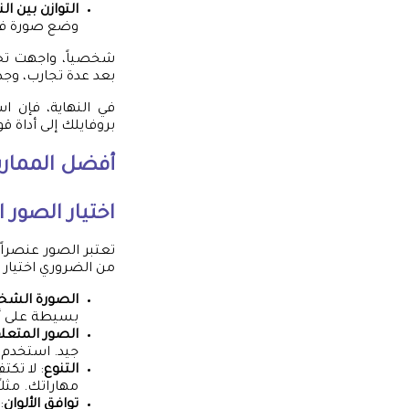
التوازن بين ا
وضع صورة في 
شخصياً، واجهت تحد
بعد عدة تجارب، وجدت
في النهاية، فإن 
بروفايلك إلى أداة ق
أفضل الممار
اختيار الصور 
تعتبر الصور عنصراً ح
من الضروري اختيار ا
الصورة الشخ
بسيطة على أن 
الصور المتعل
جيد. استخدم ص
التنوع
: لا تك
مهاراتك. مثلا
توافق الألوان
: