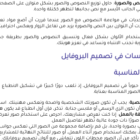
لنص والصورة
: حاول توزيع النصوص والصور بشكل متوازن على الصفحة. 
الجانب الأيسر مع نص بجانبها لتظهر ككتلة واحدة.
يات في مواءمة النصوص مع الصور عندما قررت أن أضع مواد تعلي
 أن التوازن بين النص والصورة يزيد من تفاعل الزوار ويعكس احترافيت
استخدام الألوان بشكل فعال وتنسيق النصوص والصور بطريقة جذا
وية تجذب الانتباه وتساعد في تعزيز هويتك.
سات في تصميم البروفايل
المناسبة
يوياً في تصميم البروفايل، إذ تلعب دورًا كبيرًا في تشكيل الانطباع الأ
لصور المناسبة بعناية.
صية
: يجب أن تكون صورتك الشخصية واضحة وتعكس مهنيتك. است
تكون الزي الرسمي أو ملابس جذابة. تذكر، فإن أول انطباع قد يكون هو 
قة بالعمل
: إذا كنت تعرض مشاريعك، احرص على استخدام صور تع
ورًا ذات جودة عالية تُظهر تفاصيل العمل.
تفِ بصورة واحدة، بل قم بإضافة مجموعة من الصور التي تعكس جوان
ً، يمكنك استخدام صور أثناء العمل، أو صور للنتائج النهائية للمشاريع
 تأكد من أن الصور محطات اللون تتماشى مع ألوان تصميم بروفايلك.