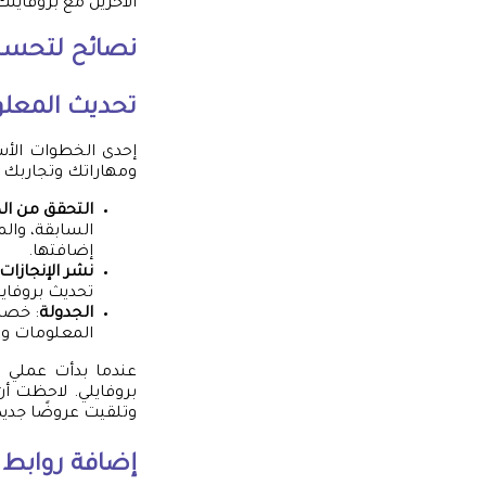
الآخرين مع بروفايل
نصائح لتحسين
تحديث المعلو
إحدى الخطوات الأس
ومهاراتك وتجاربك 
التحقق من ال
السابقة، والم
إضافتها.
نشر الإنجازات
تحديث بروفاي
الجدولة
: خصص
المعلومات وال
عندما بدأت عملي ا
بروفايلي. لاحظت أ
وتلقيت عروضًا جديد
إضافة روابط ا