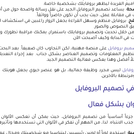
صاميم الفريدة ليظهر بروفايلك بشخصية خاصة.
ضحة
: يساعد تصميم البروفايل الجيد على نقل رسالة واضحة حول من أنت
ي مقابلة عمل، حيث يجب أن تكون حاضراً وواثقاً.
فح
: بروفايل منظم وسهل القراءة يجعل الزوار راغبين في استكشاف الم
سيق النصوص والصور.
من خلال تحديث وتصميم بروفايلك باستمرار، يمكنك مراقبة تطورك 
 في البداية وكيف أصبحت الآن.
ميم بروفايل
على منصة مهنية، لكن التجاوب كان ضعيفاً. بعد البحث 
تنظيم المعلومات وتصميم العناصر بشكل جذاب. بعد إجراء التعديلا
لاً أفضل وهذا يعكس فعالية التصميم الجيد.
فايل
ليس مجرد وظيفة جمالية، بل هو عنصر حيوي يجعل هويتك ال
تبطة بالآخرين.
في تصميم البروفايل
وان بشكل فعال
لوان جزءاً أساسياً من تصميم البروفايل، حيث يمكن أن تعكس الألو
ب الانتباه. لذا، من المهم أن تفكر في الألوان التي تستخدمها وتأثيرها 
سية
: استخدم لوناً أو لونين رئيسيين ليتناسبا مع شخصيتك ومجال ع