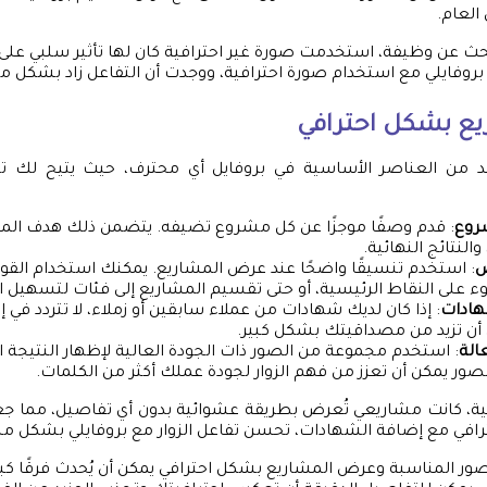
العام.
بحث عن وظيفة، استخدمت صورة غير احترافية كان لها تأثير سلبي على 
روفايلي مع استخدام صورة احترافية، ووجدت أن التفاعل زاد بشكل م
ع بشكل احترافي
 من العناصر الأساسية في بروفايل أي محترف، حيث يتيح لك 
روع
: قدم وصفًا موجزًا عن كل مشروع تضيفه. يتضمن ذلك هدف المش
والنتائج النهائية.
ض
: استخدم تنسيقًا واضحًا عند عرض المشاريع. يمكنك استخدام القوا
 على النقاط الرئيسية، أو حتى تقسيم المشاريع إلى فئات لتسهيل 
هادات
: إذا كان لديك شهادات من عملاء سابقين أو زملاء، لا تتردد في 
 أن تزيد من مصداقيتك بشكل كبير.
الة
: استخدم مجموعة من الصور ذات الجودة العالية لإظهار النتيجة ال
ور يمكن أن تعزز من فهم الزوار لجودة عملك أكثر من الكلمات.
 كانت مشاريعي تُعرض بطريقة عشوائية بدون أي تفاصيل، مما جعلها
افي مع إضافة الشهادات، تحسن تفاعل الزوار مع بروفايلي بشكل م
 الصور المناسبة وعرض المشاريع بشكل احترافي يمكن أن يُحدث فرقًا كبي